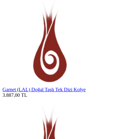
Garnet (LAL) Doğal Taşlı Tek Dizi Kolye
3.887,00
TL