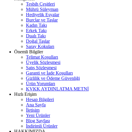
Tesbih Çeşitleri
Mührü Süleyman
Hediyelik Eşyalar
Burçlar ve Taşlar
Kadın Takı
Erkek Takı
Dualı Takı
Doğal Taşlar
Saray Kokuları
Önemli Bilgiler
Telimat Koşulları
Üyelik Sözleşmesi
Satış Sözleşmesi
Garanti ve İade Koşulları
Gizlilik ve Ödeme Güvenliği
Ürün Yorumları
KVKK AYDINLATMA METNİ
Hızlı Erişim
Hesap Bilgileri
Ana Sayfa
İletişim
Yeni Ürünler
Blog Sayfası
İndirimli Ürünler
HAKKIMIZDA