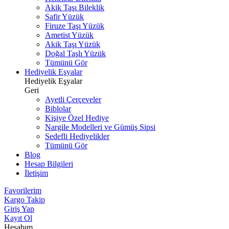
Akik Taşı Bileklik
Safir Yüzük
Firuze Taşı Yüzük
Ametist Yüzük
Akik Taşı Yüzük
Doğal Taşlı Yüzük
Tümünü Gör
Hediyelik Eşyalar
Hediyelik Eşyalar
Geri
Ayetli Çerçeveler
Biblolar
Kişiye Özel Hediye
Nargile Modelleri ve Gümüş Sipsi
Sedefli Hediyelikler
Tümünü Gör
Blog
Hesap Bilgileri
İletişim
Favorilerim
Kargo Takip
Giriş Yap
Kayıt Ol
Hesabım