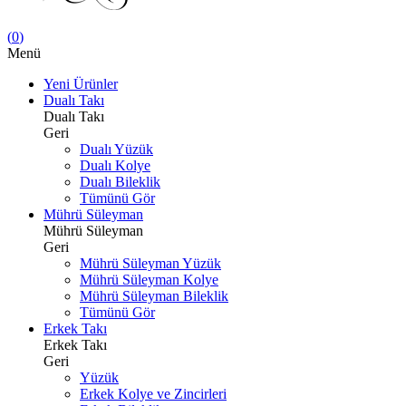
(
0
)
Menü
Yeni Ürünler
Dualı Takı
Dualı Takı
Geri
Dualı Yüzük
Dualı Kolye
Dualı Bileklik
Tümünü Gör
Mührü Süleyman
Mührü Süleyman
Geri
Mührü Süleyman Yüzük
Mührü Süleyman Kolye
Mührü Süleyman Bileklik
Tümünü Gör
Erkek Takı
Erkek Takı
Geri
Yüzük
Erkek Kolye ve Zincirleri