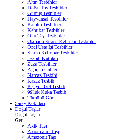
Altın Tesbihler
Doğal Taş Tesbihler
Gümüş Tesbihler
Hayvansal Tesbihler
Katalin Tesbihler
Kehribar Tesbihler
Oltu Taşı Tesbihler
Osmanlı Sıkma Kehribar Tesbihler
Özel Usta İşi Tesbihler
Sıkma Kehribar Tesbihler
Tesbih Kutuları
Zaza Tesbihler
Ağaç Tesbihler
Namaz Tesbihi
Kazaz Tesbih
Kişiye Özel Tesbih
99'luk Kuka Tesbih
Tümünü Gör
Saray Kokuları
Doğal Taşlar
Doğal Taşlar
Geri
Akik Taşı
Akuamarin Taşı
Amazonit Taşı