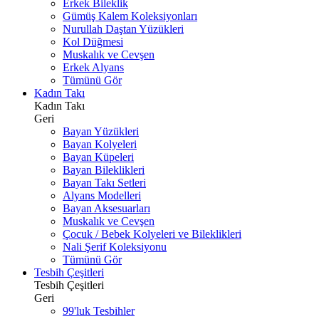
Erkek Bileklik
Gümüş Kalem Koleksiyonları
Nurullah Daştan Yüzükleri
Kol Düğmesi
Muskalık ve Cevşen
Erkek Alyans
Tümünü Gör
Kadın Takı
Kadın Takı
Geri
Bayan Yüzükleri
Bayan Kolyeleri
Bayan Küpeleri
Bayan Bileklikleri
Bayan Takı Setleri
Alyans Modelleri
Bayan Aksesuarları
Muskalık ve Cevşen
Çocuk / Bebek Kolyeleri ve Bileklikleri
Nali Şerif Koleksiyonu
Tümünü Gör
Tesbih Çeşitleri
Tesbih Çeşitleri
Geri
99'luk Tesbihler