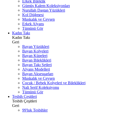
Erkek Bileklik
Gümüş Kalem Koleksiyonları
Nurullah Daştan Yüzükleri
Kol Düğmesi
Muskalık ve Cevşen
Erkek Alyans
Tümünü Gör
Kadın Takı
Kadın Takı
Geri
Bayan Yüzükleri
Bayan Kolyeleri
Bayan Küpeleri
Bayan Bileklikleri
Bayan Takı Setleri
Alyans Modelleri
Bayan Aksesuarları
Muskalık ve Cevşen
Çocuk / Bebek Kolyeleri ve Bileklikleri
Nali Şerif Koleksiyonu
Tümünü Gör
Tesbih Çeşitleri
Tesbih Çeşitleri
Geri
99'luk Tesbihler