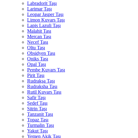
Labradorit Taşı
Larimar Taşı
Leopar Jasper Taşı
Limon Kuvars Taşı
Lapis Lazuli Taşı
Malahit Taşı
Mercan Taşı
Necef Taşı
Oltu Taşı
Obsidyen Taşı
Oniks Taşı
Opal Taşı
Pembe Kuvars Taşı
Pirit Taşı
Rudrakşa Taşı
Rudraksha Taşı
Rutil Kuvars Taşı
Safir Taşı
Sedef Taşı
Sitrin Taşı
Tanzanit Taşı
Topaz Taşı
Turmalin Taşı
Yakut Taşı
Yemen Akik Taşı