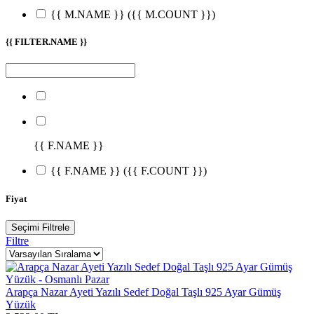
{{ M.NAME }}
({{ M.COUNT }})
{{ FILTER.NAME }}
{{ F.NAME }}
{{ F.NAME }}
({{ F.COUNT }})
Fiyat
Seçimi Filtrele
Filtre
Arapça Nazar Ayeti Yazılı Sedef Doğal Taşlı 925 Ayar Gümüş
Yüzük