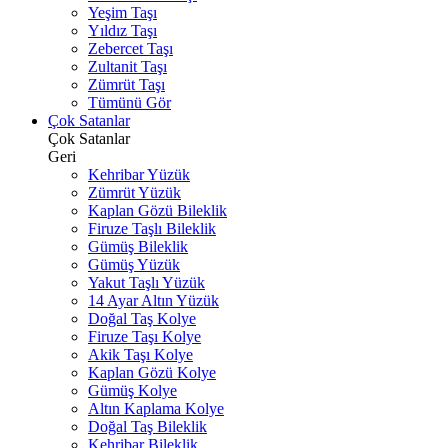
Yeşim Taşı
Yıldız Taşı
Zebercet Taşı
Zultanit Taşı
Zümrüt Taşı
Tümünü Gör
Çok Satanlar
Çok Satanlar
Geri
Kehribar Yüzük
Zümrüt Yüzük
Kaplan Gözü Bileklik
Firuze Taşlı Bileklik
Gümüş Bileklik
Gümüş Yüzük
Yakut Taşlı Yüzük
14 Ayar Altın Yüzük
Doğal Taş Kolye
Firuze Taşı Kolye
Akik Taşı Kolye
Kaplan Gözü Kolye
Gümüş Kolye
Altın Kaplama Kolye
Doğal Taş Bileklik
Kehribar Bileklik