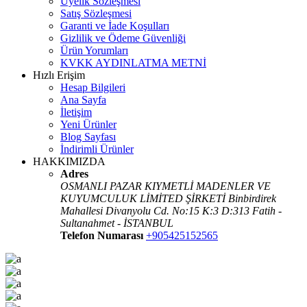
Üyelik Sözleşmesi
Satış Sözleşmesi
Garanti ve İade Koşulları
Gizlilik ve Ödeme Güvenliği
Ürün Yorumları
KVKK AYDINLATMA METNİ
Hızlı Erişim
Hesap Bilgileri
Ana Sayfa
İletişim
Yeni Ürünler
Blog Sayfası
İndirimli Ürünler
HAKKIMIZDA
Adres
OSMANLI PAZAR KIYMETLİ MADENLER VE
KUYUMCULUK LİMİTED ŞİRKETİ Binbirdirek
Mahallesi Divanyolu Cd. No:15 K:3 D:313 Fatih -
Sultanahmet - İSTANBUL
Telefon Numarası
+905425152565