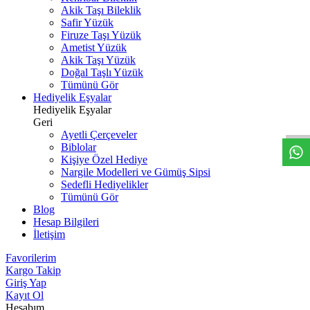
Akik Taşı Bileklik
Safir Yüzük
Firuze Taşı Yüzük
Ametist Yüzük
Akik Taşı Yüzük
Doğal Taşlı Yüzük
Tümünü Gör
W
h
t
s
a
p
p
D
e
s
t
e
H
a
t
t
Hediyelik Eşyalar
Hediyelik Eşyalar
Geri
Ayetli Çerçeveler
Biblolar
Kişiye Özel Hediye
Nargile Modelleri ve Gümüş Sipsi
Sedefli Hediyelikler
Tümünü Gör
Blog
Hesap Bilgileri
İletişim
Favorilerim
Kargo Takip
Giriş Yap
Kayıt Ol
Hesabım