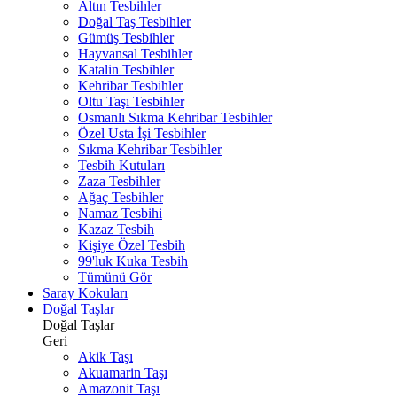
Altın Tesbihler
Doğal Taş Tesbihler
Gümüş Tesbihler
Hayvansal Tesbihler
Katalin Tesbihler
Kehribar Tesbihler
Oltu Taşı Tesbihler
Osmanlı Sıkma Kehribar Tesbihler
Özel Usta İşi Tesbihler
Sıkma Kehribar Tesbihler
Tesbih Kutuları
Zaza Tesbihler
Ağaç Tesbihler
Namaz Tesbihi
Kazaz Tesbih
Kişiye Özel Tesbih
99'luk Kuka Tesbih
Tümünü Gör
Saray Kokuları
Doğal Taşlar
Doğal Taşlar
Geri
Akik Taşı
Akuamarin Taşı
Amazonit Taşı