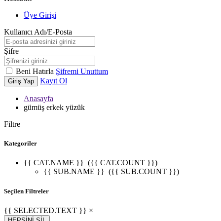
Üye Girişi
Kullanıcı Adı/E-Posta
Şifre
Beni Hatırla
Şifremi Unuttum
Kayıt Ol
Giriş Yap
Anasayfa
gümüş erkek yüzük
Filtre
Kategoriler
{{ CAT.NAME }}
({{ CAT.COUNT }})
{{ SUB.NAME }}
({{ SUB.COUNT }})
Seçilen Filtreler
{{ SELECTED.TEXT }} ×
HEPSİNİ SİL