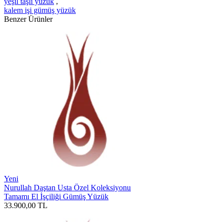
yeşil taşlı yüzük
,
kalem işi gümüş yüzük
Benzer Ürünler
Yeni
Nurullah Daştan Usta Özel Koleksiyonu
Tamamı El İşçiliği Gümüş Yüzük
33.900,00
TL