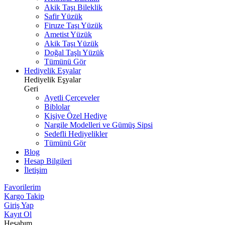
Akik Taşı Bileklik
Safir Yüzük
Firuze Taşı Yüzük
Ametist Yüzük
Akik Taşı Yüzük
Doğal Taşlı Yüzük
Tümünü Gör
Hediyelik Eşyalar
Hediyelik Eşyalar
Geri
Ayetli Çerçeveler
Biblolar
Kişiye Özel Hediye
Nargile Modelleri ve Gümüş Sipsi
Sedefli Hediyelikler
Tümünü Gör
Blog
Hesap Bilgileri
İletişim
Favorilerim
Kargo Takip
Giriş Yap
Kayıt Ol
Hesabım