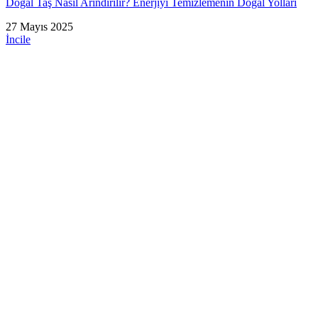
Doğal Taş Nasıl Arındırılır? Enerjiyi Temizlemenin Doğal Yolları
27 Mayıs 2025
İncile