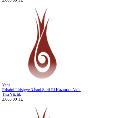
3.665,00
TL
Yeni
Erbaini İdrisiyye 3 İsmi Şerif El Kazıması Akik
Taşı Yüzük
3.665,00
TL