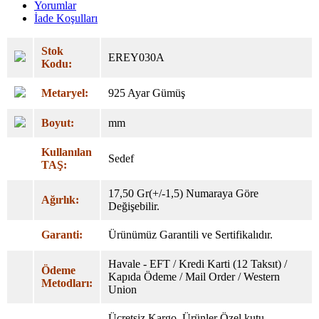
Yorumlar
İade Koşulları
Stok
EREY030A
Kodu:
Metaryel:
925 Ayar Gümüş
Boyut:
mm
Kullanılan
Sedef
TAŞ:
17,50 Gr(+/-1,5) Numaraya Göre
Ağırlık:
Değişebilir.
Garanti:
Ürünümüz Garantili ve Sertifikalıdır.
Havale - EFT / Kredi Karti (12 Taksıt) /
Ödeme
Kapıda Ödeme / Mail Order / Western
Metodları:
Union
Ücretsiz Kargo. Ürünler Özel
kutu