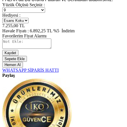
Yüzük Ölçüsü Seçiniz :
Hediyesi :
7.255,00
TL
Havale Fiyatı :
6.892,25
TL
%5
İndirim
Favorilerim
Fiyat Alarmı
Kaydet
Sepete Ekle
Hemen Al
WHATSAPP SİPARİŞ HATTI
Paylaş