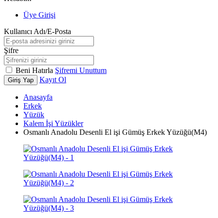
Üye Girişi
Kullanıcı Adı/E-Posta
Şifre
Beni Hatırla
Şifremi Unuttum
Kayıt Ol
Giriş Yap
Anasayfa
Erkek
Yüzük
Kalem İşi Yüzükler
Osmanlı Anadolu Desenli El işi Gümüş Erkek Yüzüğü(M4)