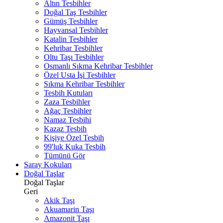
Altın Tesbihler
Doğal Taş Tesbihler
Gümüş Tesbihler
Hayvansal Tesbihler
Katalin Tesbihler
Kehribar Tesbihler
Oltu Taşı Tesbihler
Osmanlı Sıkma Kehribar Tesbihler
Özel Usta İşi Tesbihler
Sıkma Kehribar Tesbihler
Tesbih Kutuları
Zaza Tesbihler
Ağaç Tesbihler
Namaz Tesbihi
Kazaz Tesbih
Kişiye Özel Tesbih
99'luk Kuka Tesbih
Tümünü Gör
Saray Kokuları
Doğal Taşlar
Doğal Taşlar
Geri
Akik Taşı
Akuamarin Taşı
Amazonit Taşı