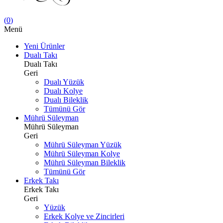
(
0
)
Menü
Yeni Ürünler
Dualı Takı
Dualı Takı
Geri
Dualı Yüzük
Dualı Kolye
Dualı Bileklik
Tümünü Gör
Mührü Süleyman
Mührü Süleyman
Geri
Mührü Süleyman Yüzük
Mührü Süleyman Kolye
Mührü Süleyman Bileklik
Tümünü Gör
Erkek Takı
Erkek Takı
Geri
Yüzük
Erkek Kolye ve Zincirleri