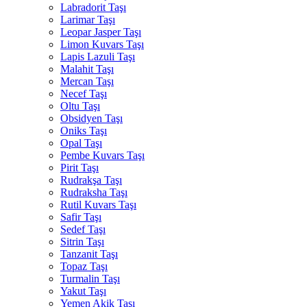
Labradorit Taşı
Larimar Taşı
Leopar Jasper Taşı
Limon Kuvars Taşı
Lapis Lazuli Taşı
Malahit Taşı
Mercan Taşı
Necef Taşı
Oltu Taşı
Obsidyen Taşı
Oniks Taşı
Opal Taşı
Pembe Kuvars Taşı
Pirit Taşı
Rudrakşa Taşı
Rudraksha Taşı
Rutil Kuvars Taşı
Safir Taşı
Sedef Taşı
Sitrin Taşı
Tanzanit Taşı
Topaz Taşı
Turmalin Taşı
Yakut Taşı
Yemen Akik Taşı