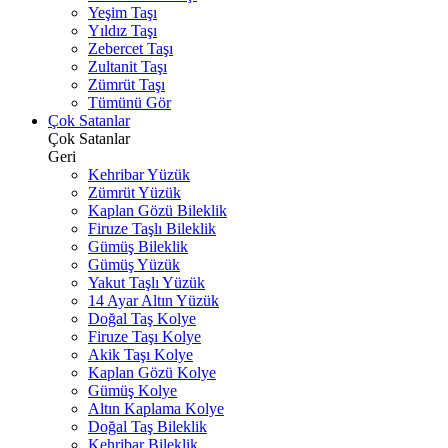
Yeşim Taşı
Yıldız Taşı
Zebercet Taşı
Zultanit Taşı
Zümrüt Taşı
Tümünü Gör
Çok Satanlar
Çok Satanlar
Geri
Kehribar Yüzük
Zümrüt Yüzük
Kaplan Gözü Bileklik
Firuze Taşlı Bileklik
Gümüş Bileklik
Gümüş Yüzük
Yakut Taşlı Yüzük
14 Ayar Altın Yüzük
Doğal Taş Kolye
Firuze Taşı Kolye
Akik Taşı Kolye
Kaplan Gözü Kolye
Gümüş Kolye
Altın Kaplama Kolye
Doğal Taş Bileklik
Kehribar Bileklik