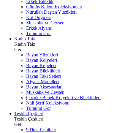
Erkek Bileklik
Gümüş Kalem Koleksiyonları
Nurullah Daştan Yüzükleri
Kol Düğmesi
Muskalık ve Cevşen
Erkek Alyans
Tümünü Gör
Kadın Takı
Kadın Takı
Geri
Bayan Yüzükleri
Bayan Kolyeleri
Bayan Küpeleri
Bayan Bileklikleri
Bayan Takı Setleri
Alyans Modelleri
Bayan Aksesuarları
Muskalık ve Cevşen
Çocuk / Bebek Kolyeleri ve Bileklikleri
Nali Şerif Koleksiyonu
Tümünü Gör
Tesbih Çeşitleri
Tesbih Çeşitleri
Geri
99'luk Tesbihler