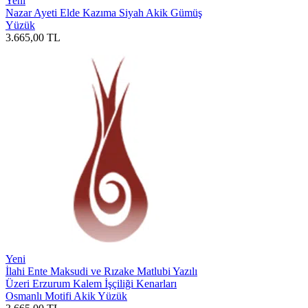
Yeni
Nazar Ayeti Elde Kazıma Siyah Akik Gümüş
Yüzük
3.665,00
TL
Yeni
İlahi Ente Maksudi ve Rızake Matlubi Yazılı
Üzeri Erzurum Kalem İşçiliği Kenarları
Osmanlı Motifi Akik Yüzük