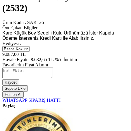
(2532)
Ürün Kodu :
SAK126
Öne Çıkan Bilgiler
Kare Küçük Boy Sedefli Kutu Ürünümüzü İster Kapıda
Ödeme İsterseniz Kredi Kartı ile Alabilirsiniz.
Hediyesi :
9.087,00
TL
Havale Fiyatı :
8.632,65
TL
%5
İndirim
Favorilerim
Fiyat Alarmı
Kaydet
Sepete Ekle
Hemen Al
WHATSAPP SİPARİŞ HATTI
Paylaş