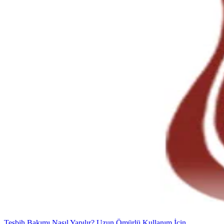
Tesbih Bakımı Nasıl Yapılır? Uzun Ömürlü Kullanım İçin