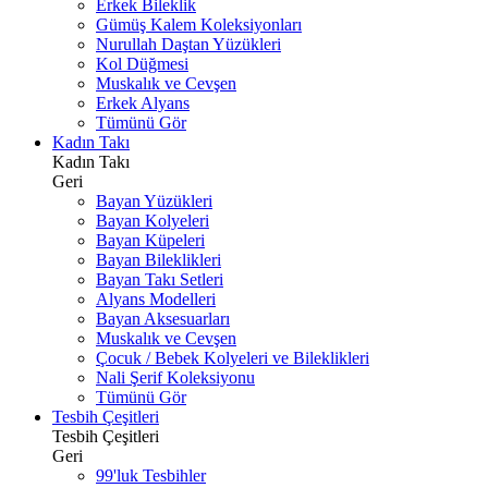
Erkek Bileklik
Gümüş Kalem Koleksiyonları
Nurullah Daştan Yüzükleri
Kol Düğmesi
Muskalık ve Cevşen
Erkek Alyans
Tümünü Gör
Kadın Takı
Kadın Takı
Geri
Bayan Yüzükleri
Bayan Kolyeleri
Bayan Küpeleri
Bayan Bileklikleri
Bayan Takı Setleri
Alyans Modelleri
Bayan Aksesuarları
Muskalık ve Cevşen
Çocuk / Bebek Kolyeleri ve Bileklikleri
Nali Şerif Koleksiyonu
Tümünü Gör
Tesbih Çeşitleri
Tesbih Çeşitleri
Geri
99'luk Tesbihler