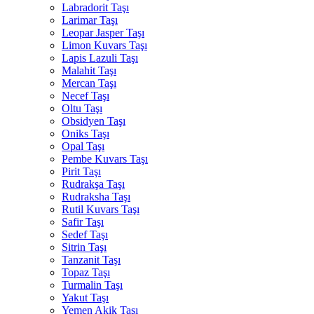
Labradorit Taşı
Larimar Taşı
Leopar Jasper Taşı
Limon Kuvars Taşı
Lapis Lazuli Taşı
Malahit Taşı
Mercan Taşı
Necef Taşı
Oltu Taşı
Obsidyen Taşı
Oniks Taşı
Opal Taşı
Pembe Kuvars Taşı
Pirit Taşı
Rudrakşa Taşı
Rudraksha Taşı
Rutil Kuvars Taşı
Safir Taşı
Sedef Taşı
Sitrin Taşı
Tanzanit Taşı
Topaz Taşı
Turmalin Taşı
Yakut Taşı
Yemen Akik Taşı