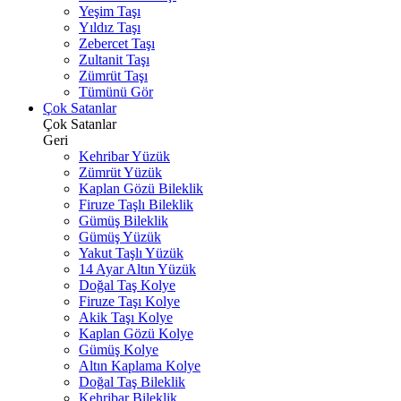
Yeşim Taşı
Yıldız Taşı
Zebercet Taşı
Zultanit Taşı
Zümrüt Taşı
Tümünü Gör
Çok Satanlar
Çok Satanlar
Geri
Kehribar Yüzük
Zümrüt Yüzük
Kaplan Gözü Bileklik
Firuze Taşlı Bileklik
Gümüş Bileklik
Gümüş Yüzük
Yakut Taşlı Yüzük
14 Ayar Altın Yüzük
Doğal Taş Kolye
Firuze Taşı Kolye
Akik Taşı Kolye
Kaplan Gözü Kolye
Gümüş Kolye
Altın Kaplama Kolye
Doğal Taş Bileklik
Kehribar Bileklik