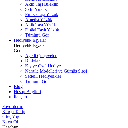
Akik Taşı Bileklik
Safir Yüzük
Firuze Taşı Yüzük
Ametist Yüzük
Akik Taşı Yüzük
Doğal Taşlı Yüzük
Tümünü Gör
Hediyelik Eşyalar
Hediyelik Eşyalar
Geri
Ayetli Çerçeveler
Biblolar
Kişiye Özel Hediye
Nargile Modelleri ve Gümüş Sipsi
Sedefli Hediyelikler
Tümünü Gör
Blog
Hesap Bilgileri
İletişim
Favorilerim
Kargo Takip
Giriş Yap
Kayıt Ol
Hesabım