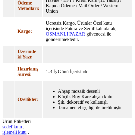
Havale - EFT / Kredi Karti (12 Taksıt) /
Ödeme
Kapıda Ödeme / Mail Order / Western
Metodları:
Union
Ücretsiz Kargo. Ürünler Özel
kutu
içerisinde Fatura ve Sertifikalı olarak,
Kargo:
OSMANLI PAZAR
güvencesi ile
gönderilmektedir.
Üzerinde
ki Yazı:
Hazırlanış
1-3 İş Günü İçerisinde
Süresi:
Ahşap mozaik desenli
Küçük Boy Kare ahşap kutu
Özellikler:
Şık, dekoratif ve kullanışlı
Tamamen el işçiliği ile üretilmiştir.
Ürün Etiketleri
sedef kutu
,
işlemeli kutu
,