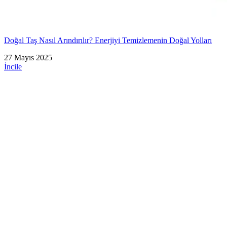
Doğal Taş Nasıl Arındırılır? Enerjiyi Temizlemenin Doğal Yolları
27 Mayıs 2025
İncile