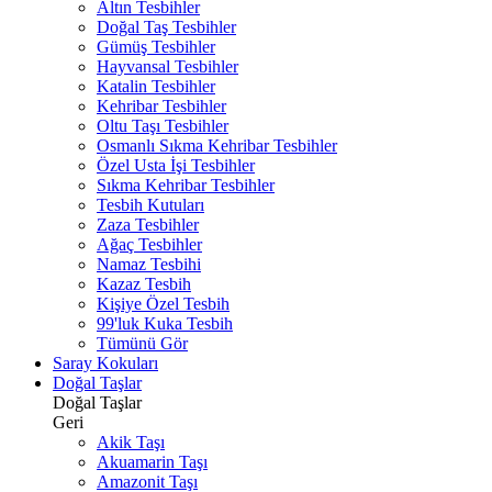
Altın Tesbihler
Doğal Taş Tesbihler
Gümüş Tesbihler
Hayvansal Tesbihler
Katalin Tesbihler
Kehribar Tesbihler
Oltu Taşı Tesbihler
Osmanlı Sıkma Kehribar Tesbihler
Özel Usta İşi Tesbihler
Sıkma Kehribar Tesbihler
Tesbih Kutuları
Zaza Tesbihler
Ağaç Tesbihler
Namaz Tesbihi
Kazaz Tesbih
Kişiye Özel Tesbih
99'luk Kuka Tesbih
Tümünü Gör
Saray Kokuları
Doğal Taşlar
Doğal Taşlar
Geri
Akik Taşı
Akuamarin Taşı
Amazonit Taşı