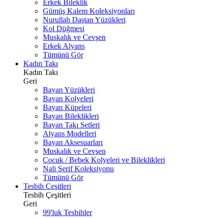
Erkek Bileklik
Gümüş Kalem Koleksiyonları
Nurullah Daştan Yüzükleri
Kol Düğmesi
Muskalık ve Cevşen
Erkek Alyans
Tümünü Gör
Kadın Takı
Kadın Takı
Geri
Bayan Yüzükleri
Bayan Kolyeleri
Bayan Küpeleri
Bayan Bileklikleri
Bayan Takı Setleri
Alyans Modelleri
Bayan Aksesuarları
Muskalık ve Cevşen
Çocuk / Bebek Kolyeleri ve Bileklikleri
Nali Şerif Koleksiyonu
Tümünü Gör
Tesbih Çeşitleri
Tesbih Çeşitleri
Geri
99'luk Tesbihler