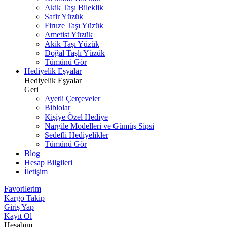
Akik Taşı Bileklik
Safir Yüzük
Firuze Taşı Yüzük
Ametist Yüzük
Akik Taşı Yüzük
Doğal Taşlı Yüzük
Tümünü Gör
Hediyelik Eşyalar
Hediyelik Eşyalar
Geri
Ayetli Çerçeveler
Biblolar
Kişiye Özel Hediye
Nargile Modelleri ve Gümüş Sipsi
Sedefli Hediyelikler
Tümünü Gör
Blog
Hesap Bilgileri
İletişim
Favorilerim
Kargo Takip
Giriş Yap
Kayıt Ol
Hesabım