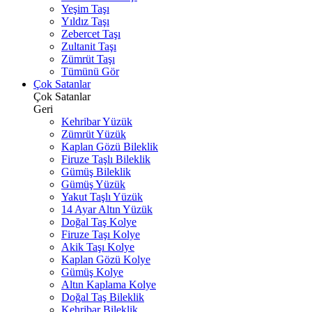
Yeşim Taşı
Yıldız Taşı
Zebercet Taşı
Zultanit Taşı
Zümrüt Taşı
Tümünü Gör
Çok Satanlar
Çok Satanlar
Geri
Kehribar Yüzük
Zümrüt Yüzük
Kaplan Gözü Bileklik
Firuze Taşlı Bileklik
Gümüş Bileklik
Gümüş Yüzük
Yakut Taşlı Yüzük
14 Ayar Altın Yüzük
Doğal Taş Kolye
Firuze Taşı Kolye
Akik Taşı Kolye
Kaplan Gözü Kolye
Gümüş Kolye
Altın Kaplama Kolye
Doğal Taş Bileklik
Kehribar Bileklik