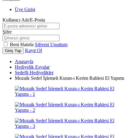
Üye Girişi
Kullanıcı Adı/E-Posta
Şifre
Beni Hatırla
Şifremi Unuttum
Kayıt Ol
Giriş Yap
Anasayfa
Hediyelik Eşyalar
Sedefli Hediyelikler
Mozaik Sedef İşlemeli Kuran-ı Kerim Rahlesi El Yapımı