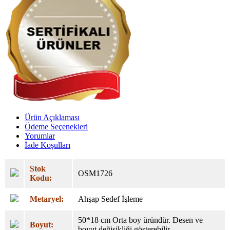
Ürün Açıklaması
Ödeme Seçenekleri
Yorumlar
İade Koşulları
Stok
OSM1726
Kodu:
Metaryel:
Ahşap Sedef İşleme
50*18 cm Orta boy üründür. Desen ve
Boyut:
boyut değişikliği gösterebilir.