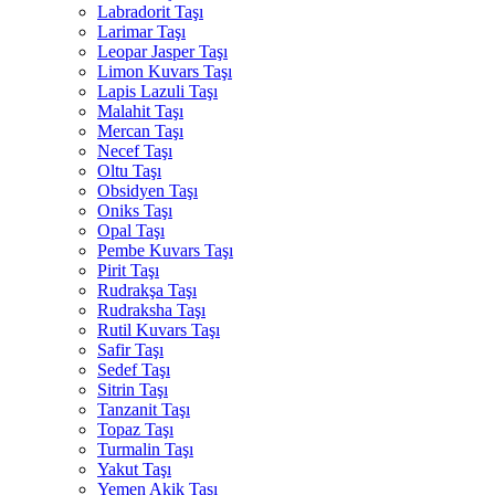
Labradorit Taşı
Larimar Taşı
Leopar Jasper Taşı
Limon Kuvars Taşı
Lapis Lazuli Taşı
Malahit Taşı
Mercan Taşı
Necef Taşı
Oltu Taşı
Obsidyen Taşı
Oniks Taşı
Opal Taşı
Pembe Kuvars Taşı
Pirit Taşı
Rudrakşa Taşı
Rudraksha Taşı
Rutil Kuvars Taşı
Safir Taşı
Sedef Taşı
Sitrin Taşı
Tanzanit Taşı
Topaz Taşı
Turmalin Taşı
Yakut Taşı
Yemen Akik Taşı