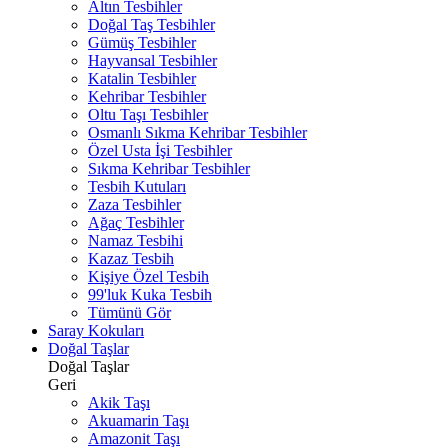
Altın Tesbihler
Doğal Taş Tesbihler
Gümüş Tesbihler
Hayvansal Tesbihler
Katalin Tesbihler
Kehribar Tesbihler
Oltu Taşı Tesbihler
Osmanlı Sıkma Kehribar Tesbihler
Özel Usta İşi Tesbihler
Sıkma Kehribar Tesbihler
Tesbih Kutuları
Zaza Tesbihler
Ağaç Tesbihler
Namaz Tesbihi
Kazaz Tesbih
Kişiye Özel Tesbih
99'luk Kuka Tesbih
Tümünü Gör
Saray Kokuları
Doğal Taşlar
Doğal Taşlar
Geri
Akik Taşı
Akuamarin Taşı
Amazonit Taşı