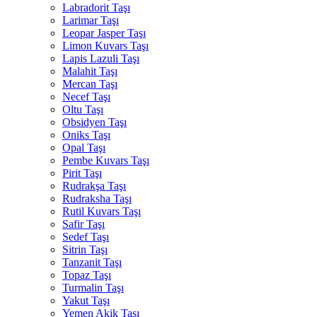
Labradorit Taşı
Larimar Taşı
Leopar Jasper Taşı
Limon Kuvars Taşı
Lapis Lazuli Taşı
Malahit Taşı
Mercan Taşı
Necef Taşı
Oltu Taşı
Obsidyen Taşı
Oniks Taşı
Opal Taşı
Pembe Kuvars Taşı
Pirit Taşı
Rudrakşa Taşı
Rudraksha Taşı
Rutil Kuvars Taşı
Safir Taşı
Sedef Taşı
Sitrin Taşı
Tanzanit Taşı
Topaz Taşı
Turmalin Taşı
Yakut Taşı
Yemen Akik Taşı