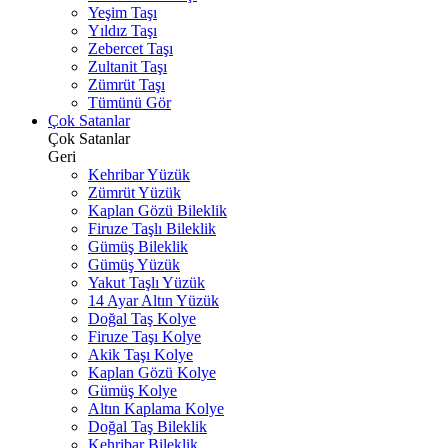
Yeşim Taşı
Yıldız Taşı
Zebercet Taşı
Zultanit Taşı
Zümrüt Taşı
Tümünü Gör
Çok Satanlar
Çok Satanlar
Geri
Kehribar Yüzük
Zümrüt Yüzük
Kaplan Gözü Bileklik
Firuze Taşlı Bileklik
Gümüş Bileklik
Gümüş Yüzük
Yakut Taşlı Yüzük
14 Ayar Altın Yüzük
Doğal Taş Kolye
Firuze Taşı Kolye
Akik Taşı Kolye
Kaplan Gözü Kolye
Gümüş Kolye
Altın Kaplama Kolye
Doğal Taş Bileklik
Kehribar Bileklik