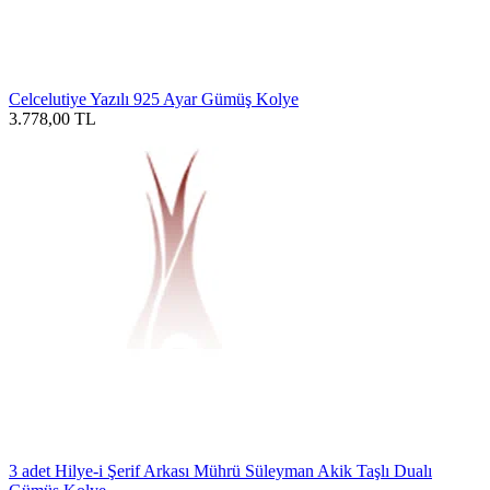
Celcelutiye Yazılı 925 Ayar Gümüş Kolye
3.778,00
TL
3 adet Hilye-i Şerif Arkası Mührü Süleyman Akik Taşlı Dualı