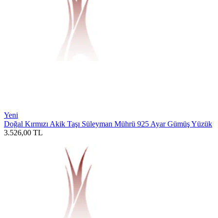
Yeni
Doğal Kırmızı Akik Taşı Süleyman Mührü 925 Ayar Gümüş Yüzük
3.526,00
TL