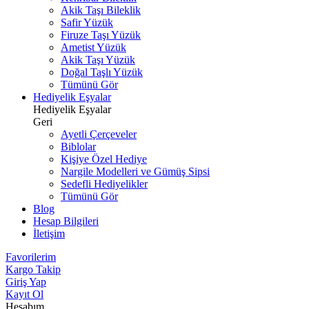
Akik Taşı Bileklik
Safir Yüzük
Firuze Taşı Yüzük
Ametist Yüzük
Akik Taşı Yüzük
Doğal Taşlı Yüzük
Tümünü Gör
Hediyelik Eşyalar
Hediyelik Eşyalar
Geri
Ayetli Çerçeveler
Biblolar
Kişiye Özel Hediye
Nargile Modelleri ve Gümüş Sipsi
Sedefli Hediyelikler
Tümünü Gör
Blog
Hesap Bilgileri
İletişim
Favorilerim
Kargo Takip
Giriş Yap
Kayıt Ol
Hesabım