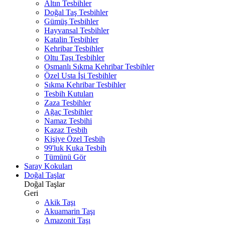
Altın Tesbihler
Doğal Taş Tesbihler
Gümüş Tesbihler
Hayvansal Tesbihler
Katalin Tesbihler
Kehribar Tesbihler
Oltu Taşı Tesbihler
Osmanlı Sıkma Kehribar Tesbihler
Özel Usta İşi Tesbihler
Sıkma Kehribar Tesbihler
Tesbih Kutuları
Zaza Tesbihler
Ağaç Tesbihler
Namaz Tesbihi
Kazaz Tesbih
Kişiye Özel Tesbih
99'luk Kuka Tesbih
Tümünü Gör
Saray Kokuları
Doğal Taşlar
Doğal Taşlar
Geri
Akik Taşı
Akuamarin Taşı
Amazonit Taşı