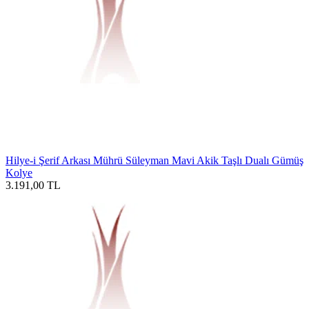
Hilye-i Şerif Arkası Mührü Süleyman Mavi Akik Taşlı Dualı Gümüş
Kolye
3.191,00
TL