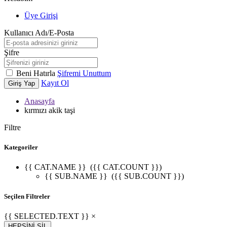
Üye Girişi
Kullanıcı Adı/E-Posta
Şifre
Beni Hatırla
Şifremi Unuttum
Kayıt Ol
Giriş Yap
Anasayfa
kırmızı akik taşi
Filtre
Kategoriler
{{ CAT.NAME }}
({{ CAT.COUNT }})
{{ SUB.NAME }}
({{ SUB.COUNT }})
Seçilen Filtreler
{{ SELECTED.TEXT }} ×
HEPSİNİ SİL