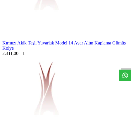
Kırmızı Akik Taşlı Yuvarlak Model 14 Ayar Altın Kaplama Gümüş
Kolye
W
h
t
s
a
p
p
D
e
s
t
e
H
a
t
t
2.311,00
TL