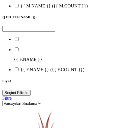
{{ M.NAME }}
({{ M.COUNT }})
{{ FILTER.NAME }}
{{ F.NAME }}
{{ F.NAME }}
({{ F.COUNT }})
Fiyat
Seçimi Filtrele
Filtre