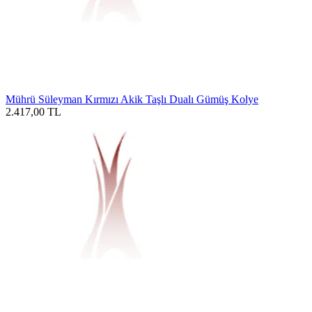
Mührü Süleyman Kırmızı Akik Taşlı Dualı Gümüş Kolye
2.417,00
TL