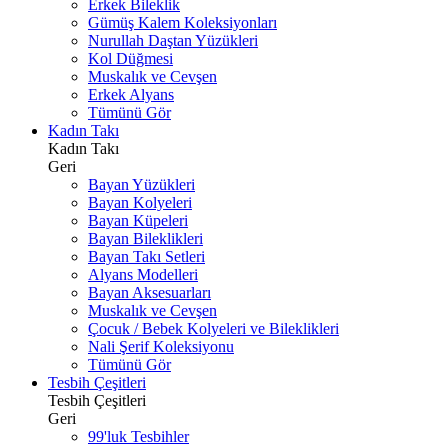
Erkek Bileklik
Gümüş Kalem Koleksiyonları
Nurullah Daştan Yüzükleri
Kol Düğmesi
Muskalık ve Cevşen
Erkek Alyans
Tümünü Gör
Kadın Takı
Kadın Takı
Geri
Bayan Yüzükleri
Bayan Kolyeleri
Bayan Küpeleri
Bayan Bileklikleri
Bayan Takı Setleri
Alyans Modelleri
Bayan Aksesuarları
Muskalık ve Cevşen
Çocuk / Bebek Kolyeleri ve Bileklikleri
Nali Şerif Koleksiyonu
Tümünü Gör
Tesbih Çeşitleri
Tesbih Çeşitleri
Geri
99'luk Tesbihler