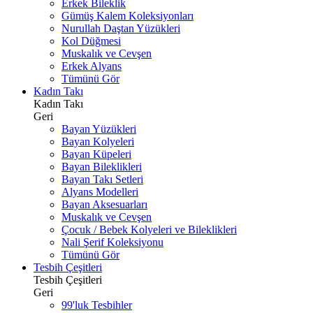
Erkek Bileklik
Gümüş Kalem Koleksiyonları
Nurullah Daştan Yüzükleri
Kol Düğmesi
Muskalık ve Cevşen
Erkek Alyans
Tümünü Gör
Kadın Takı
Kadın Takı
Geri
Bayan Yüzükleri
Bayan Kolyeleri
Bayan Küpeleri
Bayan Bileklikleri
Bayan Takı Setleri
Alyans Modelleri
Bayan Aksesuarları
Muskalık ve Cevşen
Çocuk / Bebek Kolyeleri ve Bileklikleri
Nali Şerif Koleksiyonu
Tümünü Gör
Tesbih Çeşitleri
Tesbih Çeşitleri
Geri
99'luk Tesbihler