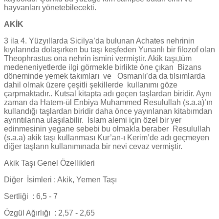
hayvanları yönetebilecekti.
AKİK
3 ila 4. Yüzyıllarda Sicilya’da bulunan Achates nehrinin
kıyılarında dolaşırken bu taşı keşfeden Yunanlı bir filozof olan
Theophrastus ona nehrin ismini vermiştir. Akik taşı,tüm
medeneniyetlerde ilgi görmekle birlikte öne çıkan Bizans
döneminde yemek takımları ve Osmanlı’da da tılsımlarda
dahil olmak üzere çeşitli şekillerde kullanımı göze
çarpmaktadır.. Kutsal kitapta adı geçen taşlardan biridir. Aynı
zaman da Hatem-ül Enbiya Muhammed Resulullah (s.a.a)’ın
kullandığı taşlardan biridir daha önce yayınlanan kitabımdan
ayrıntılarına ulaşılabilir. İslam alemi için özel bir yer
edinmesinin yegane sebebi bu olmakla beraber Resulullah
(s.a.a) akik taşı kullanması Kur’an-ı Kerim’de adı geçmeyen
diğer taşların kullanımınada bir nevi cevaz vermiştir.
Akik Taşı Genel Özellikleri
Diğer İsimleri : Akik, Yemen Taşı
Sertliği : 6,5 - 7
Özgül Ağırlığı : 2,57 - 2,65