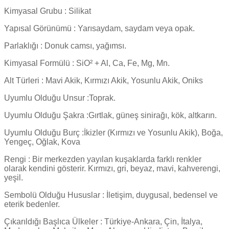
Kimyasal Grubu : Silikat
Yapısal Görünümü : Yarısaydam, saydam veya opak.
Parlaklığı : Donuk camsı, yağımsı.
Kimyasal Formülü : SiO² + Al, Ca, Fe, Mg, Mn.
Alt Türleri : Mavi Akik, Kırmızı Akik, Yosunlu Akik, Oniks
Uyumlu Olduğu Unsur :Toprak.
Uyumlu Olduğu Şakra :Gırtlak, güneş sinirağı, kök, altkarın.
Uyumlu Olduğu Burç :İkizler (Kırmızı ve Yosunlu Akik), Boğa,
Yengeç, Oğlak, Kova
Rengi : Bir merkezden yayılan kuşaklarda farklı renkler
olarak kendini gösterir. Kırmızı, gri, beyaz, mavi, kahverengi,
yeşil.
Sembolü Olduğu Hususlar : İletişim, duygusal, bedensel ve
eterik bedenler.
Çıkarıldığı Başlıca Ülkeler : Türkiye-Ankara, Çin, İtalya,