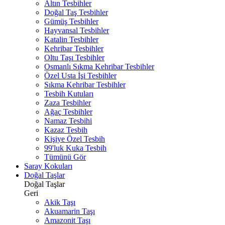
Altın Tesbihler
Doğal Taş Tesbihler
Gümüş Tesbihler
Hayvansal Tesbihler
Katalin Tesbihler
Kehribar Tesbihler
Oltu Taşı Tesbihler
Osmanlı Sıkma Kehribar Tesbihler
Özel Usta İşi Tesbihler
Sıkma Kehribar Tesbihler
Tesbih Kutuları
Zaza Tesbihler
Ağaç Tesbihler
Namaz Tesbihi
Kazaz Tesbih
Kişiye Özel Tesbih
99'luk Kuka Tesbih
Tümünü Gör
Saray Kokuları
Doğal Taşlar
Doğal Taşlar
Geri
Akik Taşı
Akuamarin Taşı
Amazonit Taşı