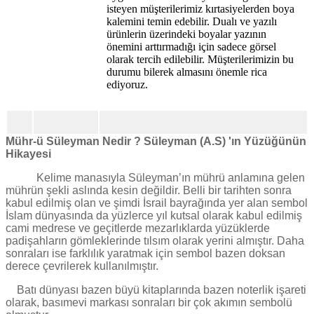
isteyen müşterilerimiz kırtasiyelerden boya
kalemini temin edebilir. Dualı ve yazılı
ürünlerin üzerindeki boyalar yazının
önemini arttırmadığı için sadece görsel
olarak tercih edilebilir. Müşterilerimizin bu
durumu bilerek almasını önemle rica
ediyoruz.
Mühr-ü Süleyman Nedir ? Süleyman (A.S) 'ın Yüzüğünün
Hikayesi
Kelime manasıyla Süleyman’ın mührü anlamına gelen
mührün şekli aslında kesin değildir. Belli bir tarihten sonra
kabul edilmiş olan ve şimdi İsrail bayrağında yer alan sembol
İslam dünyasında da yüzlerce yıl kutsal olarak kabul edilmiş
cami medrese ve geçitlerde mezarlıklarda yüzüklerde
padişahların gömleklerinde tılsım olarak yerini almıştır. Daha
sonraları ise farklılık yaratmak için sembol bazen doksan
derece çevrilerek kullanılmıştır.
Batı dünyası bazen büyü kitaplarında bazen noterlik işareti
olarak, basımevi markası sonraları bir çok akımın sembolü