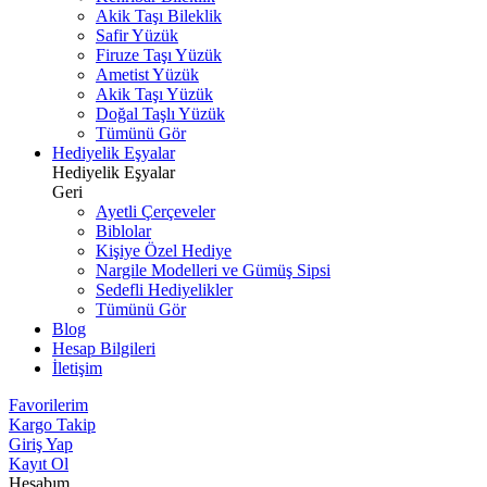
Akik Taşı Bileklik
Safir Yüzük
Firuze Taşı Yüzük
Ametist Yüzük
Akik Taşı Yüzük
Doğal Taşlı Yüzük
Tümünü Gör
Hediyelik Eşyalar
Hediyelik Eşyalar
Geri
Ayetli Çerçeveler
Biblolar
Kişiye Özel Hediye
Nargile Modelleri ve Gümüş Sipsi
Sedefli Hediyelikler
Tümünü Gör
Blog
Hesap Bilgileri
İletişim
Favorilerim
Kargo Takip
Giriş Yap
Kayıt Ol
Hesabım