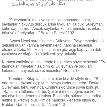
فَضَّلَنَا عَلَى كَثِيرٍ مِّنْ عِبَادِهِ الْمُؤْمِنِينَ
"Süleyman’ın mülk ve saltanatı konusunda onlar,
şeytanların okuyup durduklarına uydular. Halbuki Süleyman
küfre sapmamıştı. Ancak şeytanlar küfre sapmıştı; insanlara
büyüyü öğretiyorlardı.” Bakara Suresi / 102
Ayrıca Neml suresi’nde Hz.Süleyman Peygamberin(a.s)
gelişini duyan karınca beyinin kendi halkına seslenişi
efsanevi Seba Melikesi’nin tahtının göz açıp kapayana dek
ışınlanışı ve olağanüstü pek çok şey anlatılır.
Karınca vadisine geldiklerinde bir karınca şöyle seslendi: "Ey
karıncalar! Yuvalarınıza girin ki, Süleyman ve orduları
farkında olmayarak sizi ezmesinler.” Neml / 18
"Kendinde Kitap’tan bir ilim olan kişi de şöyle dedi: "Ben
onu sana, gözünü açıp yumuncaya kadar getiririm.” Derken
Süleyman, tahtı, yanında kurulmuş görünce şöyle konuştu:
"Rabbimin lütfundandır bu. Şükür mü edeceğim, nankörlük
mü diye beni denemek istiyor. Esasında, şükreden, kendisi
lehine şükretmiş olur. Kim de nankörlük ederse bilsin ki,
Rabbim Ganî’dir, cömerttir.” Neml / 40