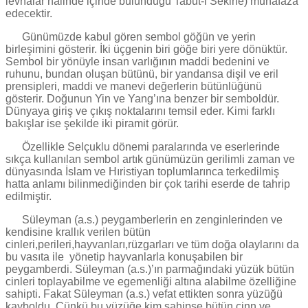
levhalar halinde içinde bulunduğu Tabut-i Sekine) muhafaza
edecektir.
Günümüzde kabul gören sembol göğün ve yerin
birleşimini gösterir. İki üçgenin biri göğe biri yere dönüktür.
Sembol bir yönüyle insan varlığının maddi bedenini ve
ruhunu, bundan oluşan bütünü, bir yandansa dişil ve eril
prensipleri, maddi ve manevi değerlerin bütünlüğünü
gösterir. Doğunun Yin ve Yang’ına benzer bir semboldür.
Dünyaya giriş ve çıkış noktalarını temsil eder. Kimi farklı
bakışlar ise şekilde iki piramit görür.
Özellikle Selçuklu dönemi paralarında ve eserlerinde
sıkça kullanılan sembol artık günümüzün gerilimli zaman ve
dünyasında İslam ve Hıristiyan toplumlarınca terkedilmiş
hatta anlamı bilinmediğinden bir çok tarihi eserde de tahrip
edilmiştir.
Süleyman (a.s.) peygamberlerin en zenginlerinden ve
kendisine krallık verilen bütün
cinleri,perileri,hayvanları,rüzgarları ve tüm doğa olaylarını da
bu vasıta ile yönetip hayvanlarla konuşabilen bir
peygamberdi. Süleyman (a.s.)’ın parmağındaki yüzük bütün
cinleri toplayabilme ve egemenliği altına alabilme özelliğine
sahipti. Fakat Süleyman (a.s.) vefat ettikten sonra yüzüğü
kayboldu. Çünkü bu yüzüğe kim sahipse bütün cinn ve