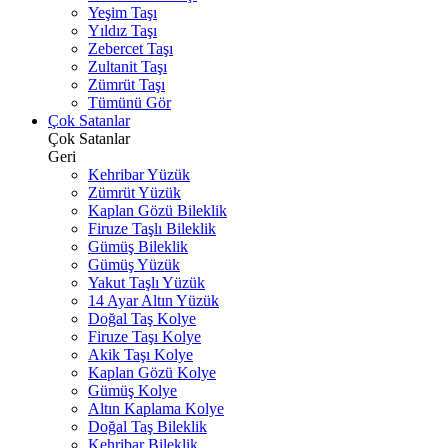
Yeşim Taşı
Yıldız Taşı
Zebercet Taşı
Zultanit Taşı
Zümrüt Taşı
Tümünü Gör
Çok Satanlar
Çok Satanlar
Geri
Kehribar Yüzük
Zümrüt Yüzük
Kaplan Gözü Bileklik
Firuze Taşlı Bileklik
Gümüş Bileklik
Gümüş Yüzük
Yakut Taşlı Yüzük
14 Ayar Altın Yüzük
Doğal Taş Kolye
Firuze Taşı Kolye
Akik Taşı Kolye
Kaplan Gözü Kolye
Gümüş Kolye
Altın Kaplama Kolye
Doğal Taş Bileklik
Kehribar Bileklik