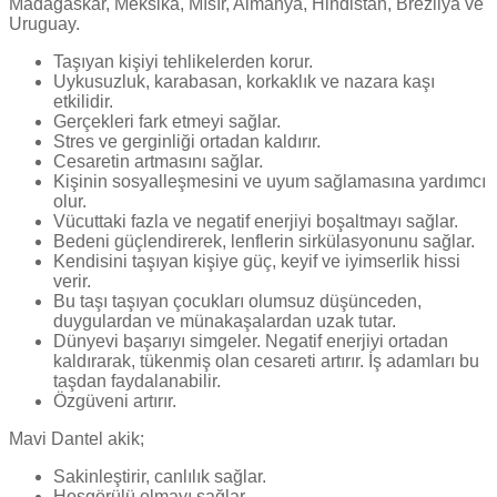
Madagaskar, Meksika, Mısır, Almanya, Hindistan, Brezilya ve
Uruguay.
Taşıyan kişiyi tehlikelerden korur.
Uykusuzluk, karabasan, korkaklık ve nazara kaşı
etkilidir.
Gerçekleri fark etmeyi sağlar.
Stres ve gerginliği ortadan kaldırır.
Cesaretin artmasını sağlar.
Kişinin sosyalleşmesini ve uyum sağlamasına yardımcı
olur.
Vücuttaki fazla ve negatif enerjiyi boşaltmayı sağlar.
Bedeni güçlendirerek, lenflerin sirkülasyonunu sağlar.
Kendisini taşıyan kişiye güç, keyif ve iyimserlik hissi
verir.
Bu taşı taşıyan çocukları olumsuz düşünceden,
duygulardan ve münakaşalardan uzak tutar.
Dünyevi başarıyı simgeler. Negatif enerjiyi ortadan
kaldırarak, tükenmiş olan cesareti artırır. İş adamları bu
taşdan faydalanabilir.
Özgüveni artırır.
Mavi Dantel akik;
Sakinleştirir, canlılık sağlar.
Hoşgörülü olmayı sağlar.