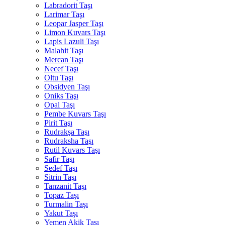
Labradorit Taşı
Larimar Taşı
Leopar Jasper Taşı
Limon Kuvars Taşı
Lapis Lazuli Taşı
Malahit Taşı
Mercan Taşı
Necef Taşı
Oltu Taşı
Obsidyen Taşı
Oniks Taşı
Opal Taşı
Pembe Kuvars Taşı
Pirit Taşı
Rudrakşa Taşı
Rudraksha Taşı
Rutil Kuvars Taşı
Safir Taşı
Sedef Taşı
Sitrin Taşı
Tanzanit Taşı
Topaz Taşı
Turmalin Taşı
Yakut Taşı
Yemen Akik Taşı