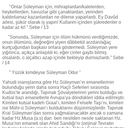
"Onlar Süleyman için, mihraplardan/kalelerden,
heykellerden, havuzlar gibi çanaklardan, yerinden
kaldırılamaz kazanlardan ne dilerse yaparlardı. Ey Davûd
ailesi, şükür olarak iş yapın! Kullarım içinden şükredenler o
kadar az ki! ” Sebe / 13
"Sonunda, Süleyman için ölüm hükmünü verdiğimizde,
onun ölümünü, değneğini yiyen dâbbetül arzdan/ağaç
kurtçuğundan başkası onlara göstermedi. Süleyman yere
yığılınca, açıkça anlaşıldı ki, eğer cinler gaybı bilmiş
olsalardı, o alçaltıcı azap içinde bekleyip durmazlardı.” Sebe
/ 14
” Yüzük kimdeyse Süleyman Odur "
Yahudi inanışlarına göre Hz.Süleyman’ın emanetlerinin
bulunduğu yerin daha sonra Haçlı Seferleri sırasında
Kudüs’te arandığı, Tapınak Şövalyelerinin yerini bulduğu ve
kutsal bazı emanetlerle Avrupa’ya döndükleri iddia edilmiştir.
Kimileri kutsal kadeh Graal’ı, kimileri Felsefe Taşı’nı, kimileri
ise Mühr-ü Süleyman’ı bulduklarını düşünmüşlerdir. Tapınak
Kral Süleyman’dan sonra yağmalanacaktır ancak o zamana
kadar Hz.Musa (a.s) dan beri nesilden nesile saklanan Hz.
Musa’nın emaneti olan Ahid Sandığı’nı (orijinal Tevratın