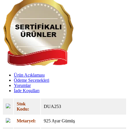
Ürün Açıklaması
Ödeme Seçenekleri
Yorumlar
İade Koşulları
Stok
DUA253
Kodu:
Metaryel:
925 Ayar Gümüş