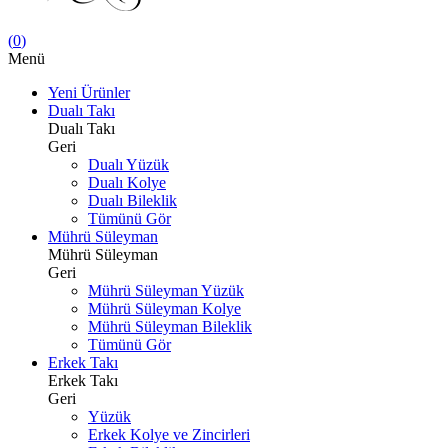
(
0
)
Menü
Yeni Ürünler
Dualı Takı
Dualı Takı
Geri
Dualı Yüzük
Dualı Kolye
Dualı Bileklik
Tümünü Gör
Mührü Süleyman
Mührü Süleyman
Geri
Mührü Süleyman Yüzük
Mührü Süleyman Kolye
Mührü Süleyman Bileklik
Tümünü Gör
Erkek Takı
Erkek Takı
Geri
Yüzük
Erkek Kolye ve Zincirleri