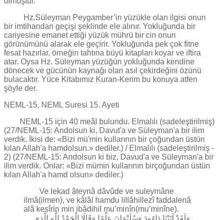
olmuştur.
Hz.Süleyman Peygamber’in yüzükle olan ilgisi onun
bir imtihandan geçişi şeklinde ele alınır. Yokluğunda bir
cariyesine emanet ettiği yüzük mührü bir cin onun
görünümünü alarak ele geçirir. Yokluğunda pek çok fitne
fesat hazırlar, örneğin tahtına büyü kitapları koyar ve iftira
atar. Oysa Hz. Süleyman yüzüğün yokluğunda kendine
dönecek ve gücünün kaynağı olan asıl çekirdeğini özünü
bulacaktır. Yüce Kitabımız Kuran-Kerim bu konuya atfen
şöyle der.
NEML-15, NEML Suresi 15. Ayeti
NEML-15 için 40 meâl bulundu. Elmalılı (sadeleştirilmiş)
(27/NEML-15: Andolsun ki, Davut'a ve Süleyman'a bir ilim
verdik. İkisi de: «Bizi mü'min kullarının bir çoğundan üstün
kılan Allah'a hamdolsun.» dediler.) / Elmalılı (sadeleştirilmiş -
2) (27/NEML-15: Andolsun ki biz, Davud'a ve Süleyman'a bir
ilim verdik. Onlar: «Bizi mümin kullarının birçoğundan üstün
kılan Allah'a hamd olsun» dediler.)
Ve lekad âteynâ dâvûde ve suleymâne
ilmâ(ilmen), ve kâlâl hamdu lillâhillezî faddalenâ
alâ kesîrin min ibâdihil mu’minîn(mu’minîne).
وَلَقَدْ آتَيْنَا دَاوُودَ وَسُلَيْمَانَ عِلْمًا وَقَالَا الْحَمْدُ لِلَّهِ الَّذِي