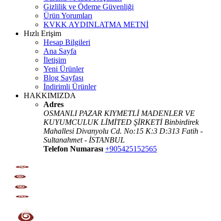
Gizlilik ve Ödeme Güvenliği
Ürün Yorumları
KVKK AYDINLATMA METNİ
Hızlı Erişim
Hesap Bilgileri
Ana Sayfa
İletişim
Yeni Ürünler
Blog Sayfası
İndirimli Ürünler
HAKKIMIZDA
Adres
OSMANLI PAZAR KIYMETLİ MADENLER VE
KUYUMCULUK LİMİTED ŞİRKETİ Binbirdirek
Mahallesi Divanyolu Cd. No:15 K:3 D:313 Fatih -
Sultanahmet - İSTANBUL
Telefon Numarası
+905425152565