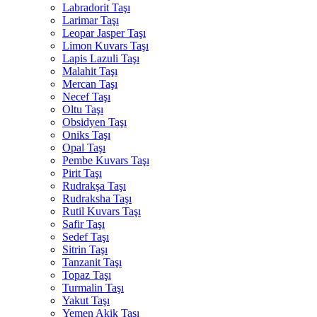
Labradorit Taşı
Larimar Taşı
Leopar Jasper Taşı
Limon Kuvars Taşı
Lapis Lazuli Taşı
Malahit Taşı
Mercan Taşı
Necef Taşı
Oltu Taşı
Obsidyen Taşı
Oniks Taşı
Opal Taşı
Pembe Kuvars Taşı
Pirit Taşı
Rudrakşa Taşı
Rudraksha Taşı
Rutil Kuvars Taşı
Safir Taşı
Sedef Taşı
Sitrin Taşı
Tanzanit Taşı
Topaz Taşı
Turmalin Taşı
Yakut Taşı
Yemen Akik Taşı