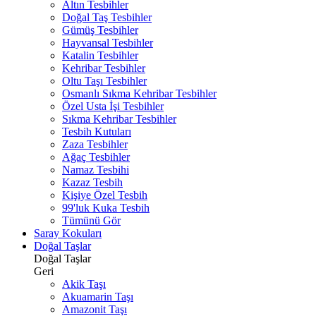
Altın Tesbihler
Doğal Taş Tesbihler
Gümüş Tesbihler
Hayvansal Tesbihler
Katalin Tesbihler
Kehribar Tesbihler
Oltu Taşı Tesbihler
Osmanlı Sıkma Kehribar Tesbihler
Özel Usta İşi Tesbihler
Sıkma Kehribar Tesbihler
Tesbih Kutuları
Zaza Tesbihler
Ağaç Tesbihler
Namaz Tesbihi
Kazaz Tesbih
Kişiye Özel Tesbih
99'luk Kuka Tesbih
Tümünü Gör
Saray Kokuları
Doğal Taşlar
Doğal Taşlar
Geri
Akik Taşı
Akuamarin Taşı
Amazonit Taşı