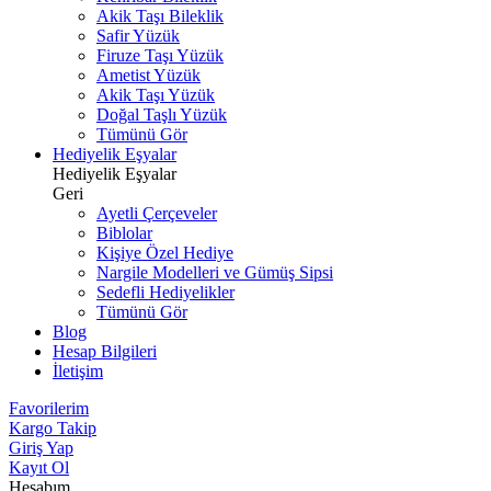
Akik Taşı Bileklik
Safir Yüzük
Firuze Taşı Yüzük
Ametist Yüzük
Akik Taşı Yüzük
Doğal Taşlı Yüzük
Tümünü Gör
Hediyelik Eşyalar
Hediyelik Eşyalar
Geri
Ayetli Çerçeveler
Biblolar
Kişiye Özel Hediye
Nargile Modelleri ve Gümüş Sipsi
Sedefli Hediyelikler
Tümünü Gör
Blog
Hesap Bilgileri
İletişim
Favorilerim
Kargo Takip
Giriş Yap
Kayıt Ol
Hesabım