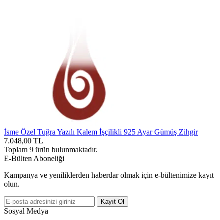
İsme Özel Tuğra Yazılı Kalem İşçilikli 925 Ayar Gümüş Zihgir
7.048,00
TL
Toplam
9
ürün bulunmaktadır.
E-Bülten Aboneliği
Kampanya ve yeniliklerden haberdar olmak için e-bültenimize kayıt
olun.
Kayıt Ol
Sosyal Medya