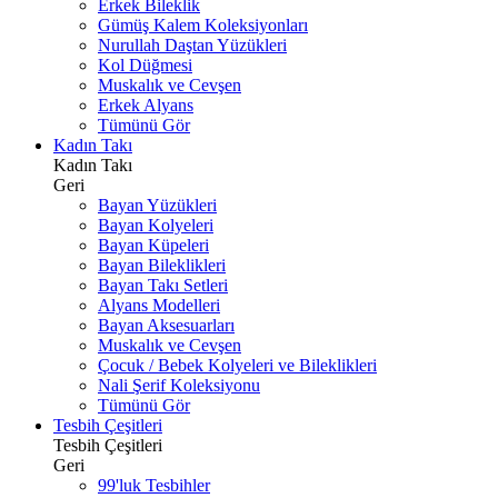
Erkek Bileklik
Gümüş Kalem Koleksiyonları
Nurullah Daştan Yüzükleri
Kol Düğmesi
Muskalık ve Cevşen
Erkek Alyans
Tümünü Gör
Kadın Takı
Kadın Takı
Geri
Bayan Yüzükleri
Bayan Kolyeleri
Bayan Küpeleri
Bayan Bileklikleri
Bayan Takı Setleri
Alyans Modelleri
Bayan Aksesuarları
Muskalık ve Cevşen
Çocuk / Bebek Kolyeleri ve Bileklikleri
Nali Şerif Koleksiyonu
Tümünü Gör
Tesbih Çeşitleri
Tesbih Çeşitleri
Geri
99'luk Tesbihler