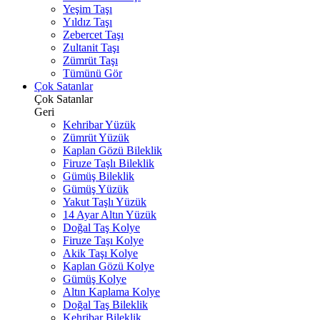
Yeşim Taşı
Yıldız Taşı
Zebercet Taşı
Zultanit Taşı
Zümrüt Taşı
Tümünü Gör
Çok Satanlar
Çok Satanlar
Geri
Kehribar Yüzük
Zümrüt Yüzük
Kaplan Gözü Bileklik
Firuze Taşlı Bileklik
Gümüş Bileklik
Gümüş Yüzük
Yakut Taşlı Yüzük
14 Ayar Altın Yüzük
Doğal Taş Kolye
Firuze Taşı Kolye
Akik Taşı Kolye
Kaplan Gözü Kolye
Gümüş Kolye
Altın Kaplama Kolye
Doğal Taş Bileklik
Kehribar Bileklik