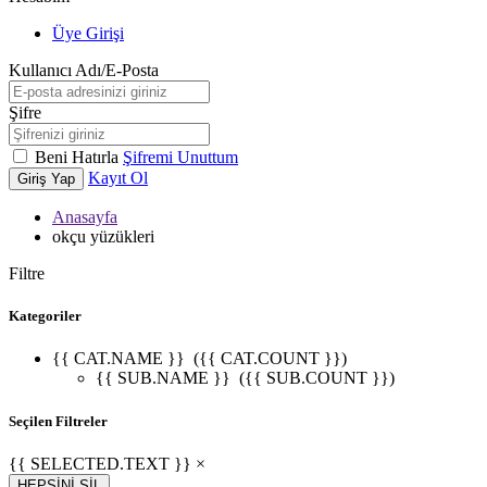
Üye Girişi
Kullanıcı Adı/E-Posta
Şifre
Beni Hatırla
Şifremi Unuttum
Kayıt Ol
Giriş Yap
Anasayfa
okçu yüzükleri
Filtre
Kategoriler
{{ CAT.NAME }}
({{ CAT.COUNT }})
{{ SUB.NAME }}
({{ SUB.COUNT }})
Seçilen Filtreler
{{ SELECTED.TEXT }} ×
HEPSİNİ SİL