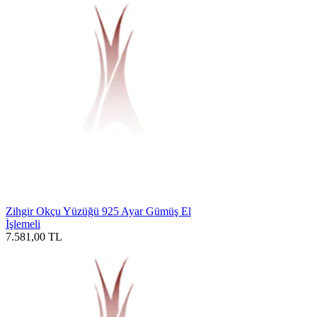
Zihgir Okçu Yüzüğü 925 Ayar Gümüş El
İşlemeli
7.581,00
TL