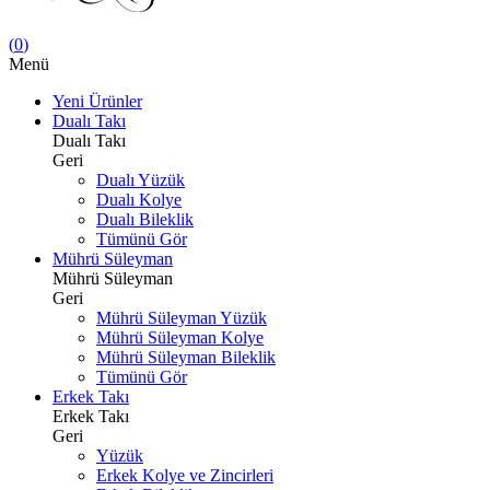
(
0
)
Menü
Yeni Ürünler
Dualı Takı
Dualı Takı
Geri
Dualı Yüzük
Dualı Kolye
Dualı Bileklik
Tümünü Gör
Mührü Süleyman
Mührü Süleyman
Geri
Mührü Süleyman Yüzük
Mührü Süleyman Kolye
Mührü Süleyman Bileklik
Tümünü Gör
Erkek Takı
Erkek Takı
Geri
Yüzük
Erkek Kolye ve Zincirleri