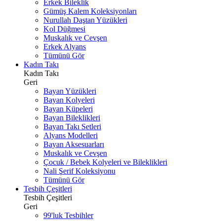
Erkek Bileklik
Gümüş Kalem Koleksiyonları
Nurullah Daştan Yüzükleri
Kol Düğmesi
Muskalık ve Cevşen
Erkek Alyans
Tümünü Gör
Kadın Takı
Kadın Takı
Geri
Bayan Yüzükleri
Bayan Kolyeleri
Bayan Küpeleri
Bayan Bileklikleri
Bayan Takı Setleri
Alyans Modelleri
Bayan Aksesuarları
Muskalık ve Cevşen
Çocuk / Bebek Kolyeleri ve Bileklikleri
Nali Şerif Koleksiyonu
Tümünü Gör
Tesbih Çeşitleri
Tesbih Çeşitleri
Geri
99'luk Tesbihler