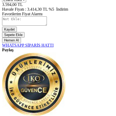
3.594,00
TL
Havale Fiyatı :
3.414,30
TL
%5
İndirim
Favorilerim
Fiyat Alarmı
Kaydet
Sepete Ekle
Hemen Al
WHATSAPP SİPARİŞ HATTI
Paylaş