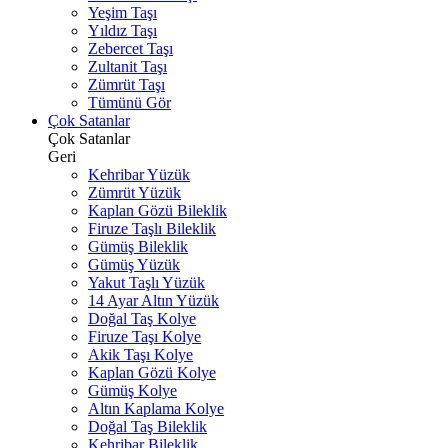
Yeşim Taşı
Yıldız Taşı
Zebercet Taşı
Zultanit Taşı
Zümrüt Taşı
Tümünü Gör
Çok Satanlar
Çok Satanlar
Geri
Kehribar Yüzük
Zümrüt Yüzük
Kaplan Gözü Bileklik
Firuze Taşlı Bileklik
Gümüş Bileklik
Gümüş Yüzük
Yakut Taşlı Yüzük
14 Ayar Altın Yüzük
Doğal Taş Kolye
Firuze Taşı Kolye
Akik Taşı Kolye
Kaplan Gözü Kolye
Gümüş Kolye
Altın Kaplama Kolye
Doğal Taş Bileklik
Kehribar Bileklik