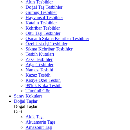
Altın Tesbihler
Doğal Taş Tesbihler
Gümüş Tesbihler
Hayvansal Tesbihler
Katalin Tesbihler
Kehribar Tesbihler
Oltu Taşı Tesbihler
Osmanlı Sıkma Kehribar Tesbihler
Özel Usta İşi Tesbihler
Sıkma Kehribar Tesbihler
Tesbih Kutuları
Zaza Tesbihler
Ağaç Tesbihler
Namaz Tesbihi
Kazaz Tesbih
Kişiye Özel Tesbih
99'luk Kuka Tesbih
Tümünü Gör
Saray Kokuları
Doğal Taşlar
Doğal Taşlar
Geri
Akik Taşı
Akuamarin Taşı
Amazonit Taşı