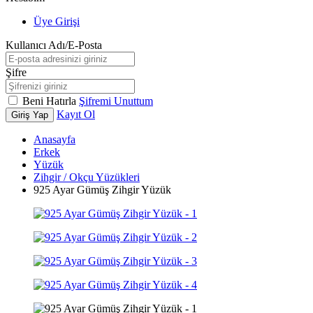
Üye Girişi
Kullanıcı Adı/E-Posta
Şifre
Beni Hatırla
Şifremi Unuttum
Kayıt Ol
Giriş Yap
Anasayfa
Erkek
Yüzük
Zihgir / Okçu Yüzükleri
925 Ayar Gümüş Zihgir Yüzük