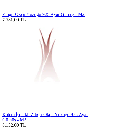
Zihgir Okçu Yüzüğü 925 Ayar Gümüş - M2
7.581,00
TL
Kalem İşçilikli Zihgir Okçu Yüzüğü 925 Ayar
Gümüş - M2
8.132,00
TL