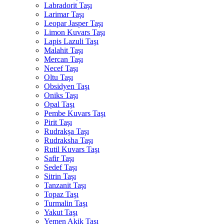
Labradorit Taşı
Larimar Taşı
Leopar Jasper Taşı
Limon Kuvars Taşı
Lapis Lazuli Taşı
Malahit Taşı
Mercan Taşı
Necef Taşı
Oltu Taşı
Obsidyen Taşı
Oniks Taşı
Opal Taşı
Pembe Kuvars Taşı
Pirit Taşı
Rudrakşa Taşı
Rudraksha Taşı
Rutil Kuvars Taşı
Safir Taşı
Sedef Taşı
Sitrin Taşı
Tanzanit Taşı
Topaz Taşı
Turmalin Taşı
Yakut Taşı
Yemen Akik Taşı