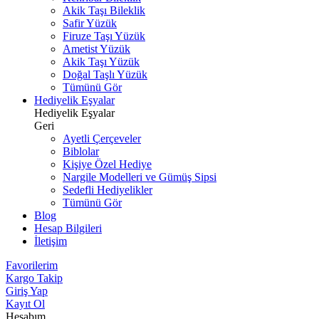
Akik Taşı Bileklik
Safir Yüzük
Firuze Taşı Yüzük
Ametist Yüzük
Akik Taşı Yüzük
Doğal Taşlı Yüzük
Tümünü Gör
Hediyelik Eşyalar
Hediyelik Eşyalar
Geri
Ayetli Çerçeveler
Biblolar
Kişiye Özel Hediye
Nargile Modelleri ve Gümüş Sipsi
Sedefli Hediyelikler
Tümünü Gör
Blog
Hesap Bilgileri
İletişim
Favorilerim
Kargo Takip
Giriş Yap
Kayıt Ol
Hesabım