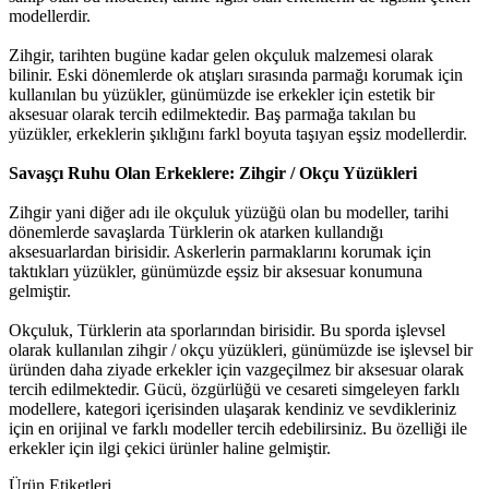
modellerdir.
Zihgir, tarihten bugüne kadar gelen okçuluk malzemesi olarak
bilinir. Eski dönemlerde ok atışları sırasında parmağı korumak için
kullanılan bu yüzükler, günümüzde ise erkekler için estetik bir
aksesuar olarak tercih edilmektedir. Baş parmağa takılan bu
yüzükler, erkeklerin şıklığını farkl boyuta taşıyan eşsiz modellerdir.
Savaşçı Ruhu Olan Erkeklere: Zihgir / Okçu Yüzükleri
Zihgir yani diğer adı ile okçuluk yüzüğü olan bu modeller, tarihi
dönemlerde savaşlarda Türklerin ok atarken kullandığı
aksesuarlardan birisidir. Askerlerin parmaklarını korumak için
taktıkları yüzükler, günümüzde eşsiz bir aksesuar konumuna
gelmiştir.
Okçuluk, Türklerin ata sporlarından birisidir. Bu sporda işlevsel
olarak kullanılan zihgir / okçu yüzükleri, günümüzde ise işlevsel bir
üründen daha ziyade erkekler için vazgeçilmez bir aksesuar olarak
tercih edilmektedir. Gücü, özgürlüğü ve cesareti simgeleyen farklı
modellere, kategori içerisinden ulaşarak kendiniz ve sevdikleriniz
için en orijinal ve farklı modeller tercih edebilirsiniz. Bu özelliği ile
erkekler için ilgi çekici ürünler haline gelmiştir.
Ürün Etiketleri