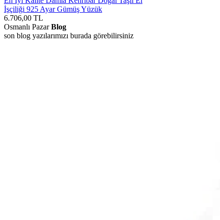
En İyi Kalite Damla Kehribar Doğal Taşlı El
İşçiliği 925 Ayar Gümüş Yüzük
6.706,00
TL
Osmanlı Pazar
Blog
son blog yazılarımızı burada görebilirsiniz