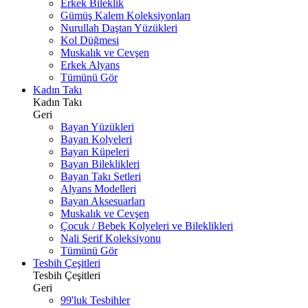
Erkek Bileklik
Gümüş Kalem Koleksiyonları
Nurullah Daştan Yüzükleri
Kol Düğmesi
Muskalık ve Cevşen
Erkek Alyans
Tümünü Gör
Kadın Takı
Kadın Takı
Geri
Bayan Yüzükleri
Bayan Kolyeleri
Bayan Küpeleri
Bayan Bileklikleri
Bayan Takı Setleri
Alyans Modelleri
Bayan Aksesuarları
Muskalık ve Cevşen
Çocuk / Bebek Kolyeleri ve Bileklikleri
Nali Şerif Koleksiyonu
Tümünü Gör
Tesbih Çeşitleri
Tesbih Çeşitleri
Geri
99'luk Tesbihler