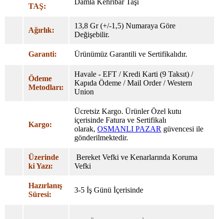
Damla Kehribar Taşı
TAŞ:
13,8 Gr (+/-1,5) Numaraya Göre
Ağırlık:
Değişebilir.
Garanti:
Ürünümüz Garantili ve Sertifikalıdır.
Havale - EFT / Kredi Karti (9 Taksıt) /
Ödeme
Kapıda Ödeme / Mail Order / Western
Metodları:
Union
Ücretsiz Kargo. Ürünler Özel
kutu
içerisinde Fatura ve Sertifikalı
Kargo:
olarak,
OSMANLI PAZAR
güvencesi ile
gönderilmektedir.
Üzerinde
Bereket Vefki ve Kenarlarında Koruma
ki Yazı:
Vefki
Hazırlanış
3-5 İş Günü İçerisinde
Süresi: