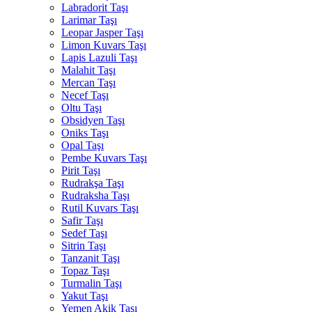
Labradorit Taşı
Larimar Taşı
Leopar Jasper Taşı
Limon Kuvars Taşı
Lapis Lazuli Taşı
Malahit Taşı
Mercan Taşı
Necef Taşı
Oltu Taşı
Obsidyen Taşı
Oniks Taşı
Opal Taşı
Pembe Kuvars Taşı
Pirit Taşı
Rudrakşa Taşı
Rudraksha Taşı
Rutil Kuvars Taşı
Safir Taşı
Sedef Taşı
Sitrin Taşı
Tanzanit Taşı
Topaz Taşı
Turmalin Taşı
Yakut Taşı
Yemen Akik Taşı