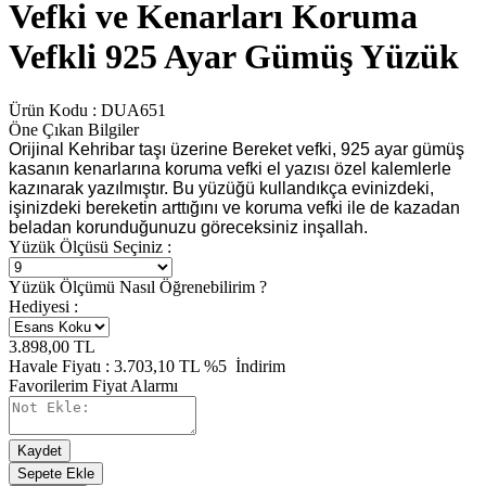
Vefki ve Kenarları Koruma
Vefkli 925 Ayar Gümüş Yüzük
Ürün Kodu :
DUA651
Öne Çıkan Bilgiler
Orijinal Kehribar taşı üzerine Bereket vefki, 925 ayar gümüş
kasanın kenarlarına koruma vefki el yazısı özel kalemlerle
kazınarak yazılmıştır. Bu yüzüğü kullandıkça evinizdeki,
işinizdeki bereketin arttığını ve koruma vefki ile de kazadan
beladan korunduğunuzu göreceksiniz inşallah.
Yüzük Ölçüsü Seçiniz :
Yüzük Ölçümü Nasıl Öğrenebilirim ?
Hediyesi :
3.898,00
TL
Havale Fiyatı :
3.703,10
TL
%5
İndirim
Favorilerim
Fiyat Alarmı
Kaydet
Sepete Ekle