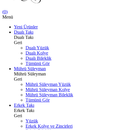
(
0
)
Menü
Yeni Ürünler
Dualı Takı
Dualı Takı
Geri
Dualı Yüzük
Dualı Kolye
Dualı Bileklik
Tümünü Gör
Mührü Süleyman
Mührü Süleyman
Geri
Mührü Süleyman Yüzük
Mührü Süleyman Kolye
Mührü Süleyman Bileklik
Tümünü Gör
Erkek Takı
Erkek Takı
Geri
Yüzük
Erkek Kolye ve Zincirleri