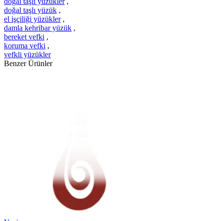
doğal taşlı yüzükler
,
doğal taşlı yüzük
,
el işçiliği yüzükler
,
damla kehribar yüzük
,
bereket vefki
,
koruma vefki
,
vefkli yüzükler
Benzer Ürünler