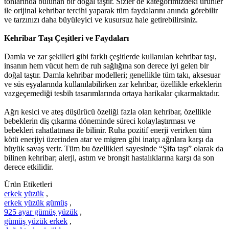
tonlarında bulunan bir doğal taştır. Sizler de kategorimizdeki ürünler
ile orijinal kehribar tercihi yaparak tüm faydalarını anında görebilir
ve tarzınızı daha büyüleyici ve kusursuz hale getirebilirsiniz.
Kehribar Taşı Çeşitleri ve Faydaları
Damla ve zar şekilleri gibi farklı çeşitlerde kullanılan kehribar taşı,
insanın hem vücut hem de ruh sağlığına son derece iyi gelen bir
doğal taştır. Damla kehribar modelleri; genellikle tüm takı, aksesuar
ve süs eşyalarında kullanılabilirken zar kehribar, özellikle erkeklerin
vazgeçemediği tesbih tasarımlarında ortaya harikalar çıkarmaktadır.
Ağrı kesici ve ateş düşürücü özeliği fazla olan kehribar, özellikle
bebeklerin diş çıkarma döneminde süreci kolaylaştırması ve
bebekleri rahatlatması ile bilinir. Ruha pozitif enerji verirken tüm
kötü enerjiyi üzerinden atar ve migren gibi inatçı ağrılara karşı da
büyük savaş verir. Tüm bu özellikleri sayesinde “Şifa taşı” olarak da
bilinen kehribar; alerji, astım ve bronşit hastalıklarına karşı da son
derece etkilidir.
Ürün Etiketleri
erkek yüzük
,
erkek yüzük gümüş
,
925 ayar gümüş yüzük
,
gümüş yüzük erkek
,