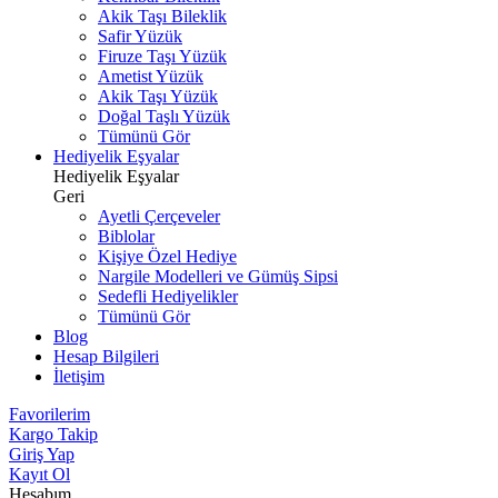
Akik Taşı Bileklik
Safir Yüzük
Firuze Taşı Yüzük
Ametist Yüzük
Akik Taşı Yüzük
Doğal Taşlı Yüzük
Tümünü Gör
Hediyelik Eşyalar
Hediyelik Eşyalar
Geri
Ayetli Çerçeveler
Biblolar
Kişiye Özel Hediye
Nargile Modelleri ve Gümüş Sipsi
Sedefli Hediyelikler
Tümünü Gör
Blog
Hesap Bilgileri
İletişim
Favorilerim
Kargo Takip
Giriş Yap
Kayıt Ol
Hesabım