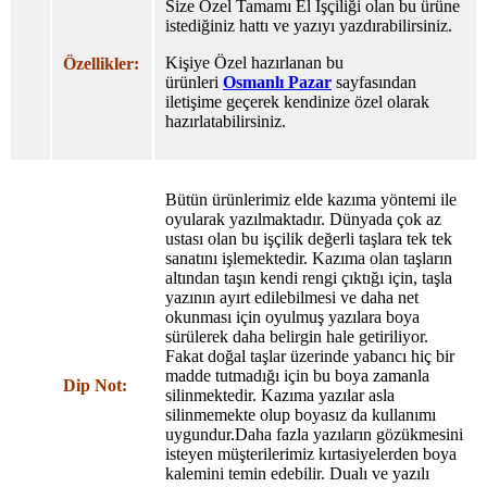
Size Özel Tamamı El İşçiliği olan bu ürüne
istediğiniz hattı ve yazıyı yazdırabilirsiniz.
Kişiye Özel hazırlanan bu
Özellikler:
ürünleri
Osmanlı Pazar
sayfasından
iletişime geçerek kendinize özel olarak
hazırlatabilirsiniz.
Bütün ürünlerimiz elde kazıma yöntemi ile
oyularak yazılmaktadır. Dünyada çok az
ustası olan bu işçilik değerli taşlara tek tek
sanatını işlemektedir. Kazıma olan taşların
altından taşın kendi rengi çıktığı için, taşla
yazının ayırt edilebilmesi ve daha net
okunması için oyulmuş yazılara boya
sürülerek daha belirgin hale getiriliyor.
Fakat doğal taşlar üzerinde yabancı hiç bir
madde tutmadığı için bu boya zamanla
Dip Not:
silinmektedir. Kazıma yazılar asla
silinmemekte olup boyasız da kullanımı
uygundur.Daha fazla yazıların gözükmesini
isteyen müşterilerimiz kırtasiyelerden boya
kalemini temin edebilir. Dualı ve yazılı