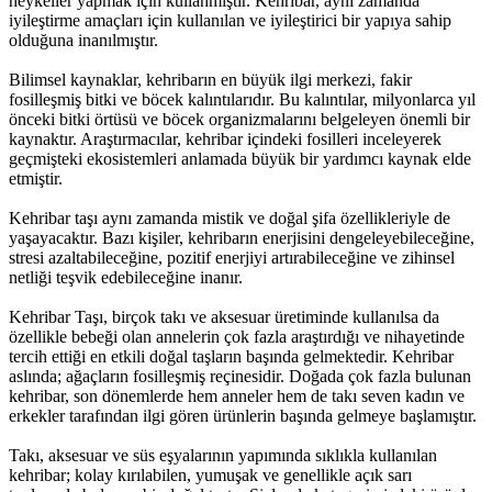
heykeller yapmak için kullanmıştır. Kehribar, aynı zamanda
iyileştirme amaçları için kullanılan ve iyileştirici bir yapıya sahip
olduğuna inanılmıştır.
Bilimsel kaynaklar, kehribarın en büyük ilgi merkezi, fakir
fosilleşmiş bitki ve böcek kalıntılarıdır. Bu kalıntılar, milyonlarca yıl
önceki bitki örtüsü ve böcek organizmalarını belgeleyen önemli bir
kaynaktır. Araştırmacılar, kehribar içindeki fosilleri inceleyerek
geçmişteki ekosistemleri anlamada büyük bir yardımcı kaynak elde
etmiştir.
Kehribar taşı aynı zamanda mistik ve doğal şifa özellikleriyle de
yaşayacaktır. Bazı kişiler, kehribarın enerjisini dengeleyebileceğine,
stresi azaltabileceğine, pozitif enerjiyi artırabileceğine ve zihinsel
netliği teşvik edebileceğine inanır.
Kehribar Taşı, birçok takı ve aksesuar üretiminde kullanılsa da
özellikle bebeği olan annelerin çok fazla araştırdığı ve nihayetinde
tercih ettiği en etkili doğal taşların başında gelmektedir. Kehribar
aslında; ağaçların fosilleşmiş reçinesidir. Doğada çok fazla bulunan
kehribar, son dönemlerde hem anneler hem de takı seven kadın ve
erkekler tarafından ilgi gören ürünlerin başında gelmeye başlamıştır.
Takı, aksesuar ve süs eşyalarının yapımında sıklıkla kullanılan
kehribar; kolay kırılabilen, yumuşak ve genellikle açık sarı