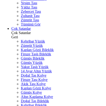
Yeşim Taşı
Yıldız Taşı
Zebercet Taşı
Zultanit Taşı
Zümrüt Taşı
Tümünü Gör
Çok Satanlar
Çok Satanlar
Geri
Kehribar Yüzük
Zümrüt Yüzük
Kaplan Gözü Bileklik
Firuze Taşlı Bileklik
Gümüş Bileklik
Gümüş Yüzük
Yakut Taşlı Yüzük
14 Ayar Altın Yüzük
Doğal Taş Kolye
Firuze Taşı Kolye
Akik Taşı Kolye
Kaplan Gözü Kolye
Gümüş Kolye
Altın Kaplama Kolye
Doğal Taş Bileklik
Kehribar Bileklik