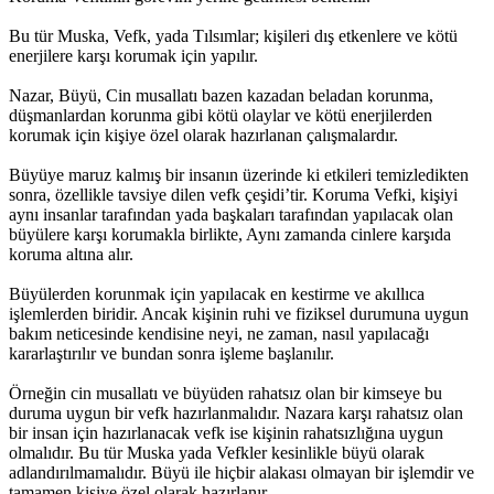
Bu tür Muska, Vefk, yada Tılsımlar; kişileri dış etkenlere ve kötü
enerjilere karşı korumak için yapılır.
Nazar, Büyü, Cin musallatı bazen kazadan beladan korunma,
düşmanlardan korunma gibi kötü olaylar ve kötü enerjilerden
korumak için kişiye özel olarak hazırlanan çalışmalardır.
Büyüye maruz kalmış bir insanın üzerinde ki etkileri temizledikten
sonra, özellikle tavsiye dilen vefk çeşidi’tir. Koruma Vefki, kişiyi
aynı insanlar tarafından yada başkaları tarafından yapılacak olan
büyülere karşı korumakla birlikte, Aynı zamanda cinlere karşıda
koruma altına alır.
Büyülerden korunmak için yapılacak en kestirme ve akıllıca
işlemlerden biridir. Ancak kişinin ruhi ve fiziksel durumuna uygun
bakım neticesinde kendisine neyi, ne zaman, nasıl yapılacağı
kararlaştırılır ve bundan sonra işleme başlanılır.
Örneğin cin musallatı ve büyüden rahatsız olan bir kimseye bu
duruma uygun bir vefk hazırlanmalıdır. Nazara karşı rahatsız olan
bir insan için hazırlanacak vefk ise kişinin rahatsızlığına uygun
olmalıdır. Bu tür Muska yada Vefkler kesinlikle büyü olarak
adlandırılmamalıdır. Büyü ile hiçbir alakası olmayan bir işlemdir ve
tamamen kişiye özel olarak hazırlanır.