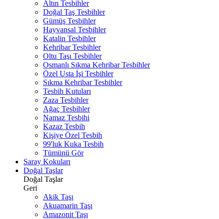
Altın Tesbihler
Doğal Taş Tesbihler
Gümüş Tesbihler
Hayvansal Tesbihler
Katalin Tesbihler
Kehribar Tesbihler
Oltu Taşı Tesbihler
Osmanlı Sıkma Kehribar Tesbihler
Özel Usta İşi Tesbihler
Sıkma Kehribar Tesbihler
Tesbih Kutuları
Zaza Tesbihler
Ağaç Tesbihler
Namaz Tesbihi
Kazaz Tesbih
Kişiye Özel Tesbih
99'luk Kuka Tesbih
Tümünü Gör
Saray Kokuları
Doğal Taşlar
Doğal Taşlar
Geri
Akik Taşı
Akuamarin Taşı
Amazonit Taşı