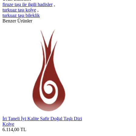
firuze taşı ile ilgili hadisler
,
turkuaz taşı kolye
,
turkuaz taşı bileklik
Benzer Ürünler
İri Taneli İyi Kalite Safir Doğal Taşlı Dizi
Kolye
6.114,00
TL