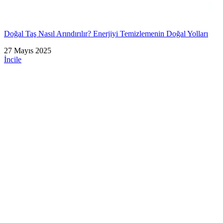
Doğal Taş Nasıl Arındırılır? Enerjiyi Temizlemenin Doğal Yolları
27 Mayıs 2025
İncile