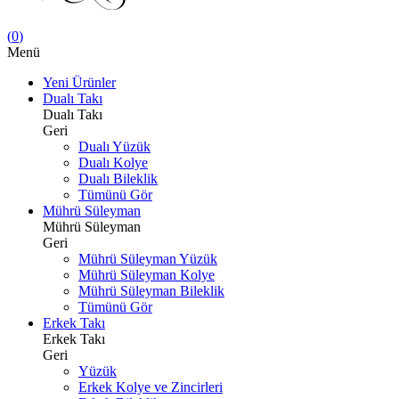
(
0
)
Menü
Yeni Ürünler
Dualı Takı
Dualı Takı
Geri
Dualı Yüzük
Dualı Kolye
Dualı Bileklik
Tümünü Gör
Mührü Süleyman
Mührü Süleyman
Geri
Mührü Süleyman Yüzük
Mührü Süleyman Kolye
Mührü Süleyman Bileklik
Tümünü Gör
Erkek Takı
Erkek Takı
Geri
Yüzük
Erkek Kolye ve Zincirleri