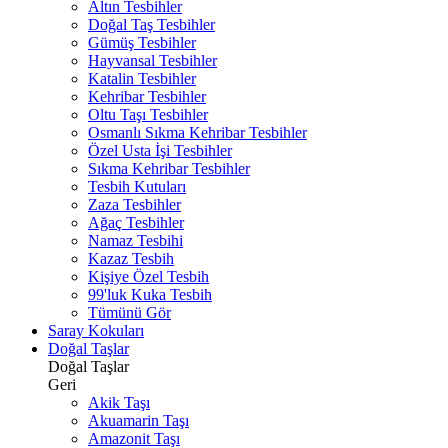
Altın Tesbihler
Doğal Taş Tesbihler
Gümüş Tesbihler
Hayvansal Tesbihler
Katalin Tesbihler
Kehribar Tesbihler
Oltu Taşı Tesbihler
Osmanlı Sıkma Kehribar Tesbihler
Özel Usta İşi Tesbihler
Sıkma Kehribar Tesbihler
Tesbih Kutuları
Zaza Tesbihler
Ağaç Tesbihler
Namaz Tesbihi
Kazaz Tesbih
Kişiye Özel Tesbih
99'luk Kuka Tesbih
Tümünü Gör
Saray Kokuları
Doğal Taşlar
Doğal Taşlar
Geri
Akik Taşı
Akuamarin Taşı
Amazonit Taşı