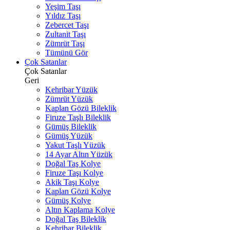
Yeşim Taşı
Yıldız Taşı
Zebercet Taşı
Zultanit Taşı
Zümrüt Taşı
Tümünü Gör
Çok Satanlar
Çok Satanlar
Geri
Kehribar Yüzük
Zümrüt Yüzük
Kaplan Gözü Bileklik
Firuze Taşlı Bileklik
Gümüş Bileklik
Gümüş Yüzük
Yakut Taşlı Yüzük
14 Ayar Altın Yüzük
Doğal Taş Kolye
Firuze Taşı Kolye
Akik Taşı Kolye
Kaplan Gözü Kolye
Gümüş Kolye
Altın Kaplama Kolye
Doğal Taş Bileklik
Kehribar Bileklik