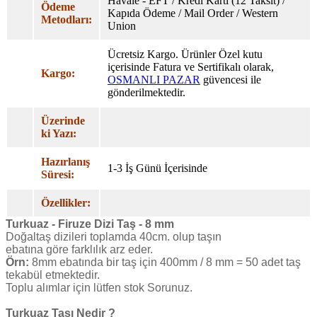
Havale - EFT / Kredi Karti (12 Taksıt) /
Ödeme
Kapıda Ödeme / Mail Order / Western
Metodları:
Union
Ücretsiz Kargo. Ürünler Özel
kutu
içerisinde Fatura ve Sertifikalı olarak,
Kargo:
OSMANLI PAZAR
güvencesi ile
gönderilmektedir.
Üzerinde
ki Yazı:
Hazırlanış
1-3 İş Günü İçerisinde
Süresi:
Özellikler:
Turkuaz - Firuze Dizi Taş - 8 mm
Doğaltaş dizileri toplamda 40cm. olup taşın
ebatına göre farklılık arz eder.
Örn:
8mm ebatında bir taş için 400mm / 8 mm = 50 adet taş
tekabül etmektedir.
Toplu alımlar için lütfen stok Sorunuz.
Turkuaz Taşı Nedir ?