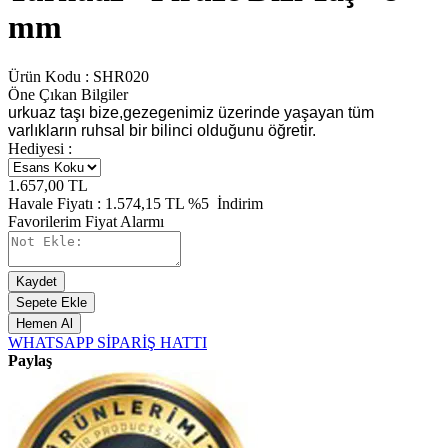
mm
Ürün Kodu :
SHR020
Öne Çıkan Bilgiler
urkuaz taşı bize,gezegenimiz üzerinde yaşayan tüm
varlıkların ruhsal bir bilinci olduğunu öğretir.
Hediyesi :
1.657,00
TL
Havale Fiyatı :
1.574,15
TL
%5
İndirim
Favorilerim
Fiyat Alarmı
Kaydet
Sepete Ekle
Hemen Al
WHATSAPP SİPARİŞ HATTI
Paylaş