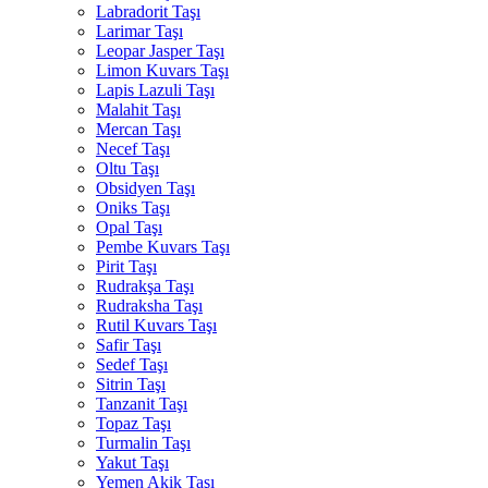
Labradorit Taşı
Larimar Taşı
Leopar Jasper Taşı
Limon Kuvars Taşı
Lapis Lazuli Taşı
Malahit Taşı
Mercan Taşı
Necef Taşı
Oltu Taşı
Obsidyen Taşı
Oniks Taşı
Opal Taşı
Pembe Kuvars Taşı
Pirit Taşı
Rudrakşa Taşı
Rudraksha Taşı
Rutil Kuvars Taşı
Safir Taşı
Sedef Taşı
Sitrin Taşı
Tanzanit Taşı
Topaz Taşı
Turmalin Taşı
Yakut Taşı
Yemen Akik Taşı