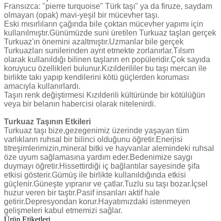
Fransızca: "pierre turquoise" Türk taşı" ya da firuze, saydam
olmayan (opak) mavi-yeşil bir mücevher taşı.
Eski mısırlıların çağında bile çoktan mücevher yapımı için
kullanılmıştır.Günümüzde suni üretilen Turkuaz taşları gerçek
Turkuaz'ın önemini azaltmıştır.Uzmanlar bile gerçek
Turkuazları sunilerinden ayrıt etmekte zorlanırlar.Tılsım
olarak kullanıldığı bilinen taşların en popüleridir.Çok sayıda
koruyucu özellikleri bulunur.Kızılderililer bu taşı mercan ile
birlikte takı yapıp kendilerini kötü güçlerden koruması
amacıyla kullanırlardı.
Taşın renk değiştirmesi Kızılderili kültüründe bir kötülüğün
veya bir belanın habercisi olarak nitelenirdi.
Turkuaz Taşının Etkileri
Turkuaz taşı bize,gezegenimiz üzerinde yaşayan tüm
varlıkların ruhsal bir bilinci olduğunu öğretir.Enerjisi
titreşimlerimizin,mineral bitki ve hayvanlar alemindeki ruhsal
öze uyum sağlamasına yardım eder.Bedenimize saygı
duymayı öğretir.Hissettirdiği iç bağlantılar sayesinde şifa
etkisi gösterir.Gümüş ile birlikte kullanıldığında etkisi
güçlenir.Güneşte yıpranır ve çatlar.Tuzlu su taşı bozar.İçsel
huzur veren bir taştır.Pasif insanları aktif hale
getirir.Depresyondan korur.Hayatımızdaki istenmeyen
gelişmeleri kabul etmemizi sağlar.
Ürün Etiketleri