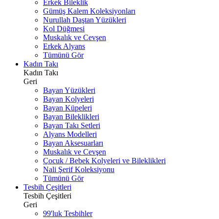
Erkek Bileklik
Gümüş Kalem Koleksiyonları
Nurullah Daştan Yüzükleri
Kol Düğmesi
Muskalık ve Cevşen
Erkek Alyans
Tümünü Gör
Kadın Takı
Kadın Takı
Geri
Bayan Yüzükleri
Bayan Kolyeleri
Bayan Küpeleri
Bayan Bileklikleri
Bayan Takı Setleri
Alyans Modelleri
Bayan Aksesuarları
Muskalık ve Cevşen
Çocuk / Bebek Kolyeleri ve Bileklikleri
Nali Şerif Koleksiyonu
Tümünü Gör
Tesbih Çeşitleri
Tesbih Çeşitleri
Geri
99'luk Tesbihler