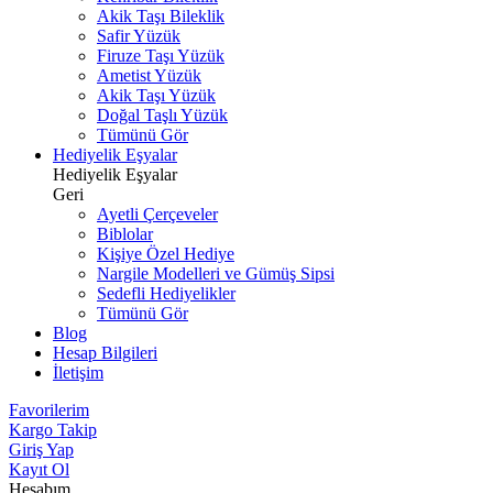
Akik Taşı Bileklik
Safir Yüzük
Firuze Taşı Yüzük
Ametist Yüzük
Akik Taşı Yüzük
Doğal Taşlı Yüzük
Tümünü Gör
Hediyelik Eşyalar
Hediyelik Eşyalar
Geri
Ayetli Çerçeveler
Biblolar
Kişiye Özel Hediye
Nargile Modelleri ve Gümüş Sipsi
Sedefli Hediyelikler
Tümünü Gör
Blog
Hesap Bilgileri
İletişim
Favorilerim
Kargo Takip
Giriş Yap
Kayıt Ol
Hesabım