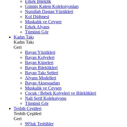
Erkek Bileklik
Gümüş Kalem Koleksiyonları
Nurullah Daştan Yüzükleri
Kol Düğmesi
Muskalık ve Cevşen
Erkek Alyans
Tümünü Gör
Kadın Takı
Kadın Takı
Geri
Bayan Yüzükleri
Bayan Kolyeleri
Bayan Küpeleri
Bayan Bileklikleri
Bayan Takı Setleri
Alyans Modelleri
Bayan Aksesuarları
Muskalık ve Cevşen
Çocuk / Bebek Kolyeleri ve Bileklikleri
Nali Şerif Koleksiyonu
Tümünü Gör
Tesbih Çeşitleri
Tesbih Çeşitleri
Geri
99'luk Tesbihler