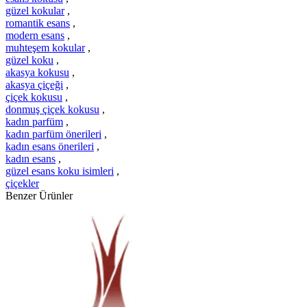
güzel kokular
,
romantik esans
,
modern esans
,
muhteşem kokular
,
güzel koku
,
akasya kokusu
,
akasya çiçeği
,
çiçek kokusu
,
donmuş çiçek kokusu
,
kadın parfüm
,
kadın parfüm önerileri
,
kadın esans önerileri
,
kadın esans
,
güzel esans koku isimleri
,
çiçekler
Benzer Ürünler