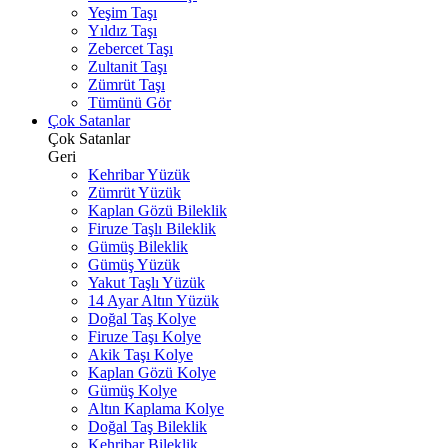
Yeşim Taşı
Yıldız Taşı
Zebercet Taşı
Zultanit Taşı
Zümrüt Taşı
Tümünü Gör
Çok Satanlar
Çok Satanlar
Geri
Kehribar Yüzük
Zümrüt Yüzük
Kaplan Gözü Bileklik
Firuze Taşlı Bileklik
Gümüş Bileklik
Gümüş Yüzük
Yakut Taşlı Yüzük
14 Ayar Altın Yüzük
Doğal Taş Kolye
Firuze Taşı Kolye
Akik Taşı Kolye
Kaplan Gözü Kolye
Gümüş Kolye
Altın Kaplama Kolye
Doğal Taş Bileklik
Kehribar Bileklik