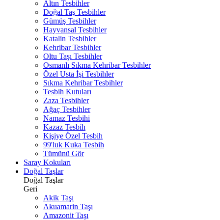
Altın Tesbihler
Doğal Taş Tesbihler
Gümüş Tesbihler
Hayvansal Tesbihler
Katalin Tesbihler
Kehribar Tesbihler
Oltu Taşı Tesbihler
Osmanlı Sıkma Kehribar Tesbihler
Özel Usta İşi Tesbihler
Sıkma Kehribar Tesbihler
Tesbih Kutuları
Zaza Tesbihler
Ağaç Tesbihler
Namaz Tesbihi
Kazaz Tesbih
Kişiye Özel Tesbih
99'luk Kuka Tesbih
Tümünü Gör
Saray Kokuları
Doğal Taşlar
Doğal Taşlar
Geri
Akik Taşı
Akuamarin Taşı
Amazonit Taşı