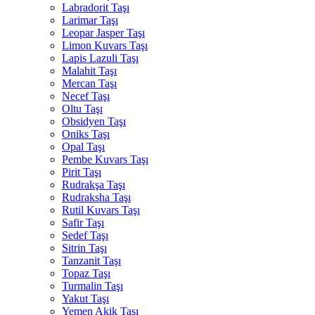
Labradorit Taşı
Larimar Taşı
Leopar Jasper Taşı
Limon Kuvars Taşı
Lapis Lazuli Taşı
Malahit Taşı
Mercan Taşı
Necef Taşı
Oltu Taşı
Obsidyen Taşı
Oniks Taşı
Opal Taşı
Pembe Kuvars Taşı
Pirit Taşı
Rudrakşa Taşı
Rudraksha Taşı
Rutil Kuvars Taşı
Safir Taşı
Sedef Taşı
Sitrin Taşı
Tanzanit Taşı
Topaz Taşı
Turmalin Taşı
Yakut Taşı
Yemen Akik Taşı