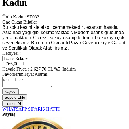
Kadın
Ürün Kodu :
SE032
Öne Çıkan Bilgiler
Bu koku kesinlikle alkol içermemektedir , esansın hasıdır.
Asla hacı yağı gibi kokmamaktadır. Modern esans grubunda
yer almaktadır. Çiçeksi kokuya sahip tertemiz bu kokuyu çok
seveceksiniz. Bu ürünü Osmanlı Pazar Güvencesiyle Garanti
ve Sertifikalı Olarak Alabilirsiniz .
Hediyesi :
2.766,00
TL
Havale Fiyatı :
2.627,70
TL
%5
İndirim
Favorilerim
Fiyat Alarmı
Kaydet
Sepete Ekle
Hemen Al
WHATSAPP SİPARİŞ HATTI
Paylaş