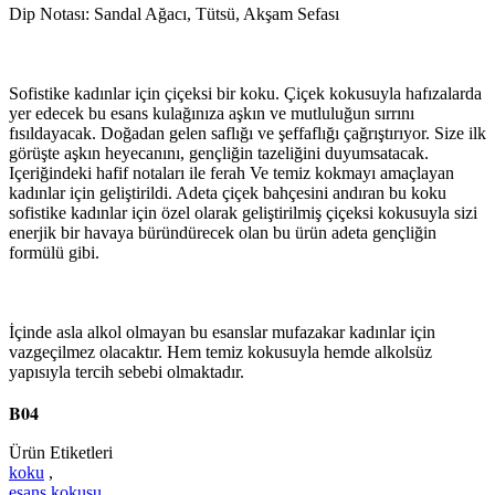
Dip Notası: Sandal Ağacı, Tütsü, Akşam Sefası
Sofistike kadınlar için çiçeksi bir koku. Çiçek kokusuyla hafızalarda
yer edecek bu esans kulağınıza aşkın ve mutluluğun sırrını
fısıldayacak. Doğadan gelen saflığı ve şeffaflığı çağrıştırıyor. Size ilk
görüşte aşkın heyecanını, gençliğin tazeliğini duyumsatacak.
Içeriğindeki hafif notaları ile ferah Ve temiz kokmayı amaçlayan
kadınlar için geliştirildi. Adeta çiçek bahçesini andıran bu koku
sofistike kadınlar için özel olarak geliştirilmiş çiçeksi kokusuyla sizi
enerjik bir havaya büründürecek olan bu ürün adeta gençliğin
formülü gibi.
İçinde asla alkol olmayan bu esanslar mufazakar kadınlar için
vazgeçilmez olacaktır. Hem temiz kokusuyla hemde alkolsüz
yapısıyla tercih sebebi olmaktadır.
B04
Ürün Etiketleri
koku
,
esans kokusu
,