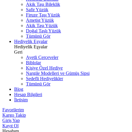
Akik Taşı Bileklik
Safir Yüzük
Firuze Taşı Yüzük
Ametist Yüzük
Akik Taşı Yüzük
Doğal Taşlı Yüzük
Tümünü Gör
Hediyelik Eşyalar
Hediyelik Eşyalar
Geri
Ayetli Çerçeveler
Biblolar
Kişiye Özel Hediye
Nargile Modelleri ve Gümüş Sipsi
Sedefli Hediyelikler
Tümünü Gör
Blog
Hesap Bilgileri
İletişim
Favorilerim
Kargo Takip
Giriş Yap
Kayıt Ol
Hesabım