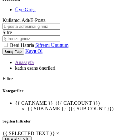
Üye Girişi
Kullanıcı Adı/E-Posta
Şifre
Beni Hatırla
Şifremi Unuttum
Kayıt Ol
Giriş Yap
Anasayfa
kadın esans önerileri
Filtre
Kategoriler
{{ CAT.NAME }}
({{ CAT.COUNT }})
{{ SUB.NAME }}
({{ SUB.COUNT }})
Seçilen Filtreler
{{ SELECTED.TEXT }} ×
HEPSİNİ SİL