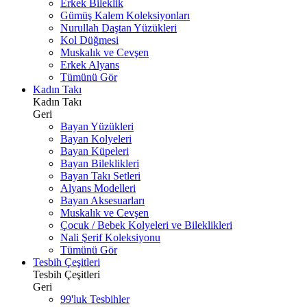
Erkek Bileklik
Gümüş Kalem Koleksiyonları
Nurullah Daştan Yüzükleri
Kol Düğmesi
Muskalık ve Cevşen
Erkek Alyans
Tümünü Gör
Kadın Takı
Kadın Takı
Geri
Bayan Yüzükleri
Bayan Kolyeleri
Bayan Küpeleri
Bayan Bileklikleri
Bayan Takı Setleri
Alyans Modelleri
Bayan Aksesuarları
Muskalık ve Cevşen
Çocuk / Bebek Kolyeleri ve Bileklikleri
Nali Şerif Koleksiyonu
Tümünü Gör
Tesbih Çeşitleri
Tesbih Çeşitleri
Geri
99'luk Tesbihler