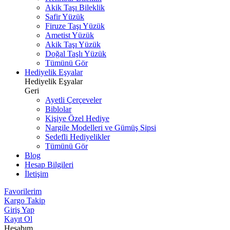
Akik Taşı Bileklik
Safir Yüzük
Firuze Taşı Yüzük
Ametist Yüzük
Akik Taşı Yüzük
Doğal Taşlı Yüzük
Tümünü Gör
Hediyelik Eşyalar
Hediyelik Eşyalar
Geri
Ayetli Çerçeveler
Biblolar
Kişiye Özel Hediye
Nargile Modelleri ve Gümüş Sipsi
Sedefli Hediyelikler
Tümünü Gör
Blog
Hesap Bilgileri
İletişim
Favorilerim
Kargo Takip
Giriş Yap
Kayıt Ol
Hesabım