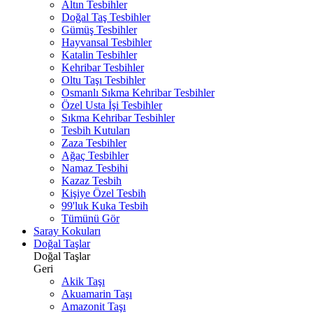
Altın Tesbihler
Doğal Taş Tesbihler
Gümüş Tesbihler
Hayvansal Tesbihler
Katalin Tesbihler
Kehribar Tesbihler
Oltu Taşı Tesbihler
Osmanlı Sıkma Kehribar Tesbihler
Özel Usta İşi Tesbihler
Sıkma Kehribar Tesbihler
Tesbih Kutuları
Zaza Tesbihler
Ağaç Tesbihler
Namaz Tesbihi
Kazaz Tesbih
Kişiye Özel Tesbih
99'luk Kuka Tesbih
Tümünü Gör
Saray Kokuları
Doğal Taşlar
Doğal Taşlar
Geri
Akik Taşı
Akuamarin Taşı
Amazonit Taşı