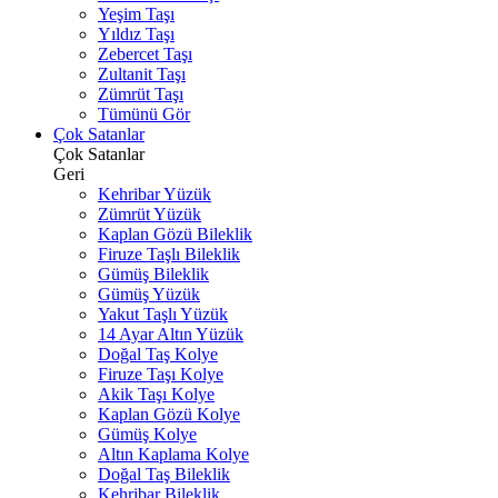
Yeşim Taşı
Yıldız Taşı
Zebercet Taşı
Zultanit Taşı
Zümrüt Taşı
Tümünü Gör
Çok Satanlar
Çok Satanlar
Geri
Kehribar Yüzük
Zümrüt Yüzük
Kaplan Gözü Bileklik
Firuze Taşlı Bileklik
Gümüş Bileklik
Gümüş Yüzük
Yakut Taşlı Yüzük
14 Ayar Altın Yüzük
Doğal Taş Kolye
Firuze Taşı Kolye
Akik Taşı Kolye
Kaplan Gözü Kolye
Gümüş Kolye
Altın Kaplama Kolye
Doğal Taş Bileklik
Kehribar Bileklik