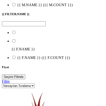
{{ M.NAME }}
({{ M.COUNT }})
{{ FILTER.NAME }}
{{ F.NAME }}
{{ F.NAME }}
({{ F.COUNT }})
Fiyat
Seçimi Filtrele
Filtre