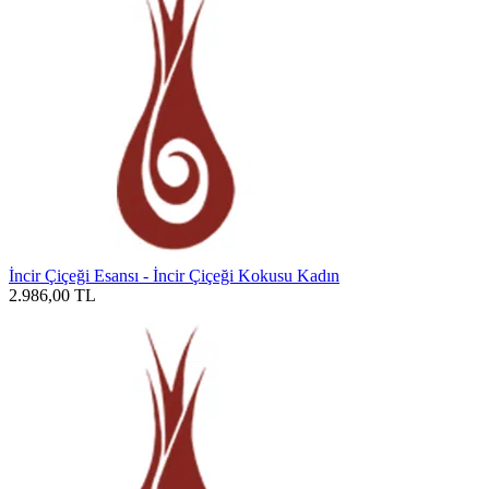
İncir Çiçeği Esansı - İncir Çiçeği Kokusu Kadın
2.986,00
TL
W
h
t
s
a
p
p
D
e
s
t
e
H
a
t
t