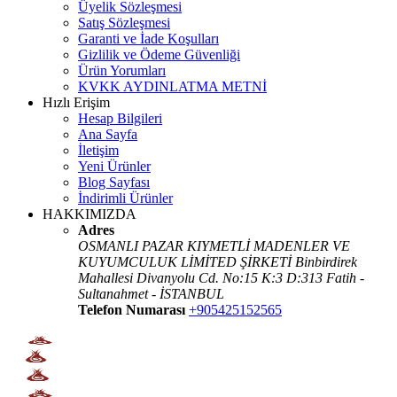
Üyelik Sözleşmesi
Satış Sözleşmesi
Garanti ve İade Koşulları
Gizlilik ve Ödeme Güvenliği
Ürün Yorumları
KVKK AYDINLATMA METNİ
Hızlı Erişim
Hesap Bilgileri
Ana Sayfa
İletişim
Yeni Ürünler
Blog Sayfası
İndirimli Ürünler
HAKKIMIZDA
Adres
OSMANLI PAZAR KIYMETLİ MADENLER VE
KUYUMCULUK LİMİTED ŞİRKETİ Binbirdirek
Mahallesi Divanyolu Cd. No:15 K:3 D:313 Fatih -
Sultanahmet - İSTANBUL
Telefon Numarası
+905425152565