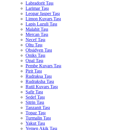
Labradorit Taşı
Larimar Taşı
Leopar Jasper Taşı
Limon Kuvars Taşı
Lapis Lazuli Taşı
Malahit Taşı
Mercan Taşı
Necef Taşı
Oltu Taşı
Obsidyen Taşı
Oniks Taşı
Opal Taşı
Pembe Kuvars Taşı
Pirit Taşı
Rudrakşa Taşı
Rudraksha Taşı
Rutil Kuvars Taşı
Safir Taşı
Sedef Taşı
Sitrin Taşı
Tanzanit Taşı
Topaz Taşı
Turmalin Taşı
Yakut Taşı
Yemen Akik Taşı