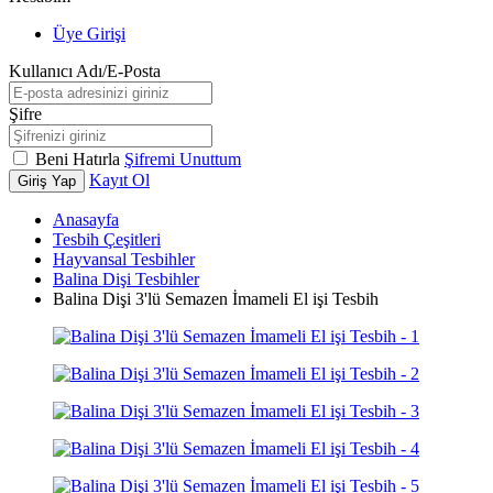
Üye Girişi
Kullanıcı Adı/E-Posta
Şifre
Beni Hatırla
Şifremi Unuttum
Kayıt Ol
Giriş Yap
Anasayfa
Tesbih Çeşitleri
Hayvansal Tesbihler
Balina Dişi Tesbihler
Balina Dişi 3'lü Semazen İmameli El işi Tesbih