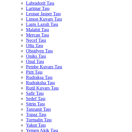
Labradorit Taşı
Larimar Taşı
Leopar Jasper Taşı
Limon Kuvars Taşı
Lapis Lazuli Taşı
Malahit Taşı
Mercan Taşı
Necef Taşı
Oltu Taşı
Obsidyen Taşı
Oniks Taşı
Opal Taşı
Pembe Kuvars Taşı
Pirit Taşı
Rudrakşa Taşı
Rudraksha Taşı
Rutil Kuvars Taşı
Safir Taşı
Sedef Taşı
Sitrin Taşı
Tanzanit Taşı
Topaz Taşı
Turmalin Taşı
Yakut Taşı
Yemen Akik Taşı