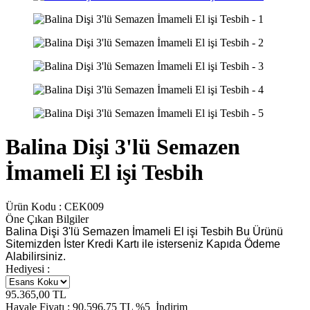
Balina Dişi 3'lü Semazen
İmameli El işi Tesbih
Ürün Kodu :
CEK009
Öne Çıkan Bilgiler
Balina Dişi 3'lü Semazen İmameli El işi Tesbih Bu Ürünü
Sitemizden İster Kredi Kartı ile isterseniz Kapıda Ödeme
Alabilirsiniz.
Hediyesi :
95.365,00
TL
Havale Fiyatı :
90.596,75
TL
%5
İndirim