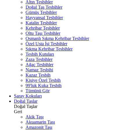
Altın Tesbihler
Doğal Taş Tesbihler
Gümüş Tesbihler
Hayvansal Tesbihler
Katalin Tesbihler
Kehribar Tesbihler
Oltu Taşı Tesbihler
Osmanlı Sıkma Kehribar Tesbihler
Özel Usta İşi Tesbihler
Sıkma Kehribar Tesbihler
Tesbih Kutuları
Zaza Tesbihler
Ağaç Tesbihler
Namaz Tesbihi
Kazaz Tesbih
Kişiye Özel Tesbih
99'luk Kuka Tesbih
Tümünü Gör
Saray Kokuları
Doğal Taşlar
Doğal Taşlar
Geri
Akik Taşı
Akuamarin Taşı
Amazonit Taşı