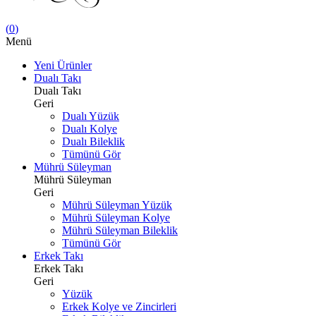
(
0
)
Menü
Yeni Ürünler
Dualı Takı
Dualı Takı
Geri
Dualı Yüzük
Dualı Kolye
Dualı Bileklik
Tümünü Gör
Mührü Süleyman
Mührü Süleyman
Geri
Mührü Süleyman Yüzük
Mührü Süleyman Kolye
Mührü Süleyman Bileklik
Tümünü Gör
Erkek Takı
Erkek Takı
Geri
Yüzük
Erkek Kolye ve Zincirleri