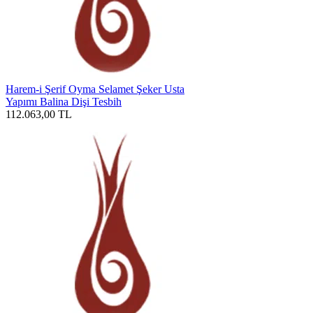
Harem-i Şerif Oyma Selamet Şeker Usta
Yapımı Balina Dişi Tesbih
112.063,00
TL