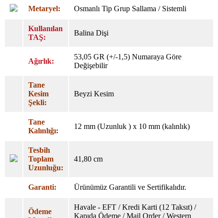
Metaryel:
Osmanlı Tip Grup Sallama / Sistemli
Kullanılan
Balina Dişi
TAŞ:
53,05 GR (+/-1,5) Numaraya Göre
Ağırlık:
Değişebilir
Tane
Kesim
Beyzi Kesim
Şekli:
Tane
12 mm (Uzunluk ) x 10 mm (kalınlık)
Kalınlığı:
Tesbih
Toplam
41,80 cm
Uzunluğu
:
Garanti:
Ürünümüz Garantili ve Sertifikalıdır.
Havale - EFT / Kredi Karti (12 Taksıt) /
Ödeme
Kapıda Ödeme / Mail Order / Western