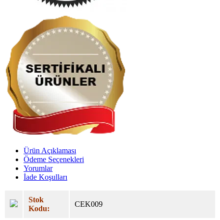
Ürün Açıklaması
Ödeme Seçenekleri
Yorumlar
İade Koşulları
Stok
CEK009
Kodu: