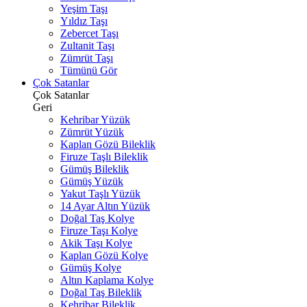
Yeşim Taşı
Yıldız Taşı
Zebercet Taşı
Zultanit Taşı
Zümrüt Taşı
Tümünü Gör
Çok Satanlar
Çok Satanlar
Geri
Kehribar Yüzük
Zümrüt Yüzük
Kaplan Gözü Bileklik
Firuze Taşlı Bileklik
Gümüş Bileklik
Gümüş Yüzük
Yakut Taşlı Yüzük
14 Ayar Altın Yüzük
Doğal Taş Kolye
Firuze Taşı Kolye
Akik Taşı Kolye
Kaplan Gözü Kolye
Gümüş Kolye
Altın Kaplama Kolye
Doğal Taş Bileklik
Kehribar Bileklik