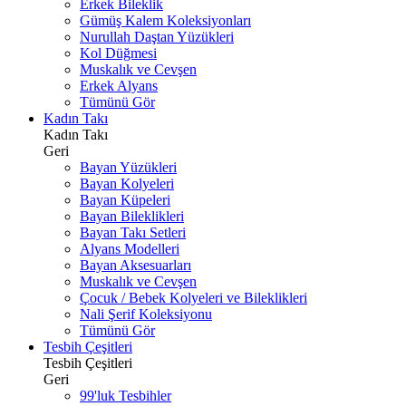
Erkek Bileklik
Gümüş Kalem Koleksiyonları
Nurullah Daştan Yüzükleri
Kol Düğmesi
Muskalık ve Cevşen
Erkek Alyans
Tümünü Gör
Kadın Takı
Kadın Takı
Geri
Bayan Yüzükleri
Bayan Kolyeleri
Bayan Küpeleri
Bayan Bileklikleri
Bayan Takı Setleri
Alyans Modelleri
Bayan Aksesuarları
Muskalık ve Cevşen
Çocuk / Bebek Kolyeleri ve Bileklikleri
Nali Şerif Koleksiyonu
Tümünü Gör
Tesbih Çeşitleri
Tesbih Çeşitleri
Geri
99'luk Tesbihler