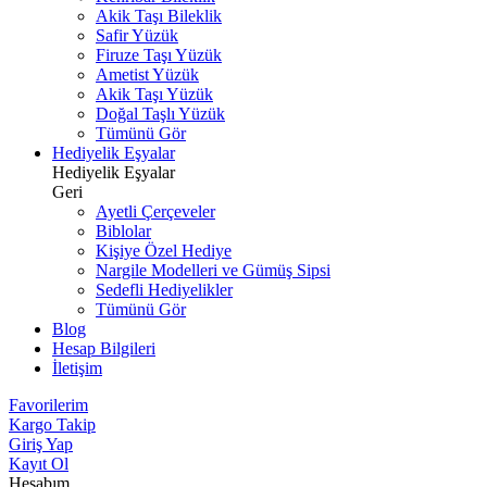
Akik Taşı Bileklik
Safir Yüzük
Firuze Taşı Yüzük
Ametist Yüzük
Akik Taşı Yüzük
Doğal Taşlı Yüzük
Tümünü Gör
Hediyelik Eşyalar
Hediyelik Eşyalar
Geri
Ayetli Çerçeveler
Biblolar
Kişiye Özel Hediye
Nargile Modelleri ve Gümüş Sipsi
Sedefli Hediyelikler
Tümünü Gör
Blog
Hesap Bilgileri
İletişim
Favorilerim
Kargo Takip
Giriş Yap
Kayıt Ol
Hesabım