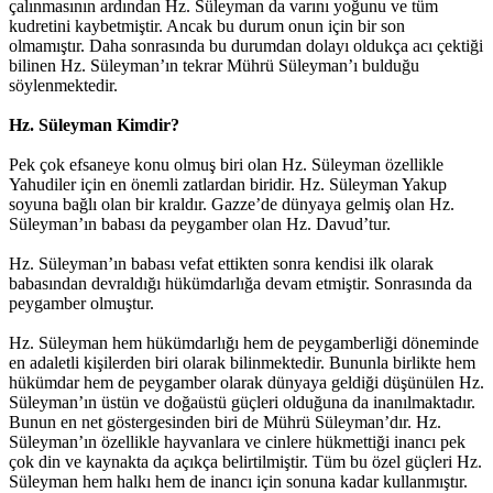
çalınmasının ardından Hz. Süleyman da varını yoğunu ve tüm
kudretini kaybetmiştir. Ancak bu durum onun için bir son
olmamıştır. Daha sonrasında bu durumdan dolayı oldukça acı çektiği
bilinen Hz. Süleyman’ın tekrar Mührü Süleyman’ı bulduğu
söylenmektedir.
Hz. Süleyman Kimdir?
Pek çok efsaneye konu olmuş biri olan Hz. Süleyman özellikle
Yahudiler için en önemli zatlardan biridir. Hz. Süleyman Yakup
soyuna bağlı olan bir kraldır. Gazze’de dünyaya gelmiş olan Hz.
Süleyman’ın babası da peygamber olan Hz. Davud’tur.
Hz. Süleyman’ın babası vefat ettikten sonra kendisi ilk olarak
babasından devraldığı hükümdarlığa devam etmiştir. Sonrasında da
peygamber olmuştur.
Hz. Süleyman hem hükümdarlığı hem de peygamberliği döneminde
en adaletli kişilerden biri olarak bilinmektedir. Bununla birlikte hem
hükümdar hem de peygamber olarak dünyaya geldiği düşünülen Hz.
Süleyman’ın üstün ve doğaüstü güçleri olduğuna da inanılmaktadır.
Bunun en net göstergesinden biri de Mührü Süleyman’dır. Hz.
Süleyman’ın özellikle hayvanlara ve cinlere hükmettiği inancı pek
çok din ve kaynakta da açıkça belirtilmiştir. Tüm bu özel güçleri Hz.
Süleyman hem halkı hem de inancı için sonuna kadar kullanmıştır.