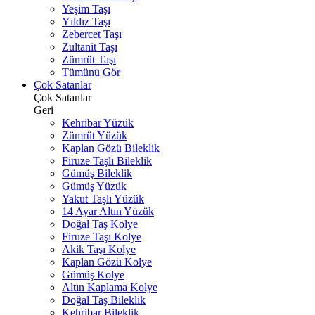
Yeşim Taşı
Yıldız Taşı
Zebercet Taşı
Zultanit Taşı
Zümrüt Taşı
Tümünü Gör
Çok Satanlar
Çok Satanlar
Geri
Kehribar Yüzük
Zümrüt Yüzük
Kaplan Gözü Bileklik
Firuze Taşlı Bileklik
Gümüş Bileklik
Gümüş Yüzük
Yakut Taşlı Yüzük
14 Ayar Altın Yüzük
Doğal Taş Kolye
Firuze Taşı Kolye
Akik Taşı Kolye
Kaplan Gözü Kolye
Gümüş Kolye
Altın Kaplama Kolye
Doğal Taş Bileklik
Kehribar Bileklik