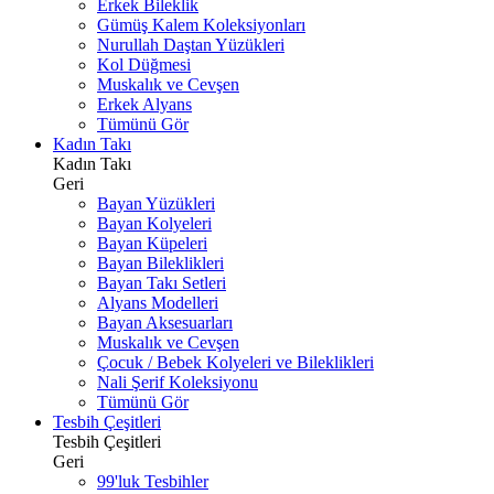
Erkek Bileklik
Gümüş Kalem Koleksiyonları
Nurullah Daştan Yüzükleri
Kol Düğmesi
Muskalık ve Cevşen
Erkek Alyans
Tümünü Gör
Kadın Takı
Kadın Takı
Geri
Bayan Yüzükleri
Bayan Kolyeleri
Bayan Küpeleri
Bayan Bileklikleri
Bayan Takı Setleri
Alyans Modelleri
Bayan Aksesuarları
Muskalık ve Cevşen
Çocuk / Bebek Kolyeleri ve Bileklikleri
Nali Şerif Koleksiyonu
Tümünü Gör
Tesbih Çeşitleri
Tesbih Çeşitleri
Geri
99'luk Tesbihler