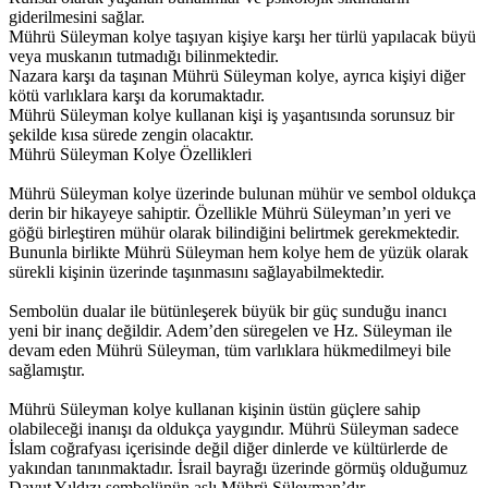
giderilmesini sağlar.
Mührü Süleyman kolye taşıyan kişiye karşı her türlü yapılacak büyü
veya muskanın tutmadığı bilinmektedir.
Nazara karşı da taşınan Mührü Süleyman kolye, ayrıca kişiyi diğer
kötü varlıklara karşı da korumaktadır.
Mührü Süleyman kolye kullanan kişi iş yaşantısında sorunsuz bir
şekilde kısa sürede zengin olacaktır.
Mührü Süleyman Kolye Özellikleri
Mührü Süleyman kolye üzerinde bulunan mühür ve sembol oldukça
derin bir hikayeye sahiptir. Özellikle Mührü Süleyman’ın yeri ve
göğü birleştiren mühür olarak bilindiğini belirtmek gerekmektedir.
Bununla birlikte Mührü Süleyman hem kolye hem de yüzük olarak
sürekli kişinin üzerinde taşınmasını sağlayabilmektedir.
Sembolün dualar ile bütünleşerek büyük bir güç sunduğu inancı
yeni bir inanç değildir. Adem’den süregelen ve Hz. Süleyman ile
devam eden Mührü Süleyman, tüm varlıklara hükmedilmeyi bile
sağlamıştır.
Mührü Süleyman kolye kullanan kişinin üstün güçlere sahip
olabileceği inanışı da oldukça yaygındır. Mührü Süleyman sadece
İslam coğrafyası içerisinde değil diğer dinlerde ve kültürlerde de
yakından tanınmaktadır. İsrail bayrağı üzerinde görmüş olduğumuz
Davut Yıldızı sembolünün aslı Mührü Süleyman’dır.