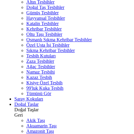
Altın Tesbihler
Doğal Taş Tesbihler
Gümüş Tesbihler
Hayvansal Tesbihler
Katalin Tesbihler
Kehribar Tesbihler
Oltu Taşı Tesbihler
Osmanlı Sıkma Kehribar Tesbihler
Özel Usta İşi Tesbihler
Sıkma Kehribar Tesbihler
Tesbih Kutuları
Zaza Tesbihler
Ağaç Tesbihler
Namaz Tesbihi
Kazaz Tesbih
Kişiye Özel Tesbih
99'luk Kuka Tesbih
Tümünü Gör
Saray Kokuları
Doğal Taşlar
Doğal Taşlar
Geri
Akik Taşı
Akuamarin Taşı
Amazonit Taşı