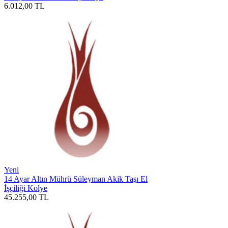
6.012,00
TL
Yeni
14 Ayar Altın Mührü Süleyman Akik Taşı El
İşçiliği Kolye
45.255,00
TL