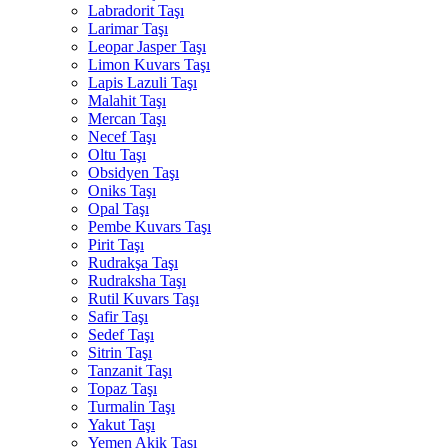
Labradorit Taşı
Larimar Taşı
Leopar Jasper Taşı
Limon Kuvars Taşı
Lapis Lazuli Taşı
Malahit Taşı
Mercan Taşı
Necef Taşı
Oltu Taşı
Obsidyen Taşı
Oniks Taşı
Opal Taşı
Pembe Kuvars Taşı
Pirit Taşı
Rudrakşa Taşı
Rudraksha Taşı
Rutil Kuvars Taşı
Safir Taşı
Sedef Taşı
Sitrin Taşı
Tanzanit Taşı
Topaz Taşı
Turmalin Taşı
Yakut Taşı
Yemen Akik Taşı