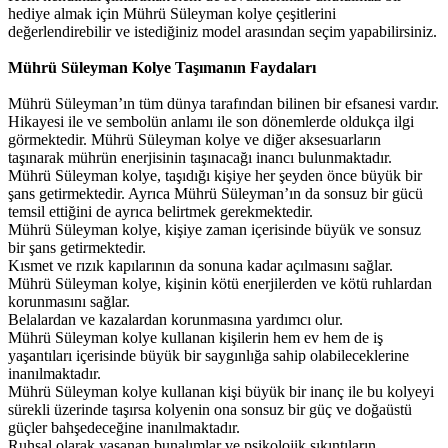
hediye almak için Mührü Süleyman kolye çeşitlerini
değerlendirebilir ve istediğiniz model arasından seçim yapabilirsiniz.
Mührü Süleyman Kolye Taşımanın Faydaları
Mührü Süleyman’ın tüm dünya tarafından bilinen bir efsanesi vardır.
Hikayesi ile ve sembolün anlamı ile son dönemlerde oldukça ilgi
görmektedir. Mührü Süleyman kolye ve diğer aksesuarların
taşınarak mührün enerjisinin taşınacağı inancı bulunmaktadır.
Mührü Süleyman kolye, taşıdığı kişiye her şeyden önce büyük bir
şans getirmektedir. Ayrıca Mührü Süleyman’ın da sonsuz bir gücü
temsil ettiğini de ayrıca belirtmek gerekmektedir.
Mührü Süleyman kolye, kişiye zaman içerisinde büyük ve sonsuz
bir şans getirmektedir.
Kısmet ve rızık kapılarının da sonuna kadar açılmasını sağlar.
Mührü Süleyman kolye, kişinin kötü enerjilerden ve kötü ruhlardan
korunmasını sağlar.
Belalardan ve kazalardan korunmasına yardımcı olur.
Mührü Süleyman kolye kullanan kişilerin hem ev hem de iş
yaşantıları içerisinde büyük bir saygınlığa sahip olabileceklerine
inanılmaktadır.
Mührü Süleyman kolye kullanan kişi büyük bir inanç ile bu kolyeyi
sürekli üzerinde taşırsa kolyenin ona sonsuz bir güç ve doğaüstü
güçler bahşedeceğine inanılmaktadır.
Ruhsal olarak yaşanan bunalımlar ve psikolojik sıkıntıların