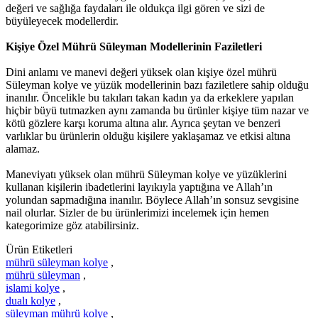
değeri ve sağlığa faydaları ile oldukça ilgi gören ve sizi de
büyüleyecek modellerdir.
Kişiye Özel Mührü Süleyman Modellerinin Faziletleri
Dini anlamı ve manevi değeri yüksek olan kişiye özel mührü
Süleyman kolye ve yüzük modellerinin bazı faziletlere sahip olduğu
inanılır. Öncelikle bu takıları takan kadın ya da erkeklere yapılan
hiçbir büyü tutmazken aynı zamanda bu ürünler kişiye tüm nazar ve
kötü gözlere karşı koruma altına alır. Ayrıca şeytan ve benzeri
varlıklar bu ürünlerin olduğu kişilere yaklaşamaz ve etkisi altına
alamaz.
Maneviyatı yüksek olan mührü Süleyman kolye ve yüzüklerini
kullanan kişilerin ibadetlerini layıkıyla yaptığına ve Allah’ın
yolundan sapmadığına inanılır. Böylece Allah’ın sonsuz sevgisine
nail olurlar. Sizler de bu ürünlerimizi incelemek için hemen
kategorimize göz atabilirsiniz.
Ürün Etiketleri
mührü süleyman kolye
,
mührü süleyman
,
islami kolye
,
dualı kolye
,
süleyman mührü kolye
,