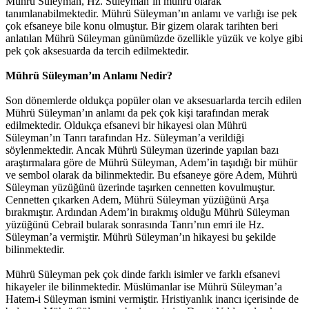
Mührü Süleyman, Hz. Süleyman’ın mührü olarak
tanımlanabilmektedir. Mührü Süleyman’ın anlamı ve varlığı ise pek
çok efsaneye bile konu olmuştur. Bir gizem olarak tarihten beri
anlatılan Mührü Süleyman günümüzde özellikle yüzük ve kolye gibi
pek çok aksesuarda da tercih edilmektedir.
Mührü Süleyman’ın Anlamı Nedir?
Son dönemlerde oldukça popüler olan ve aksesuarlarda tercih edilen
Mührü Süleyman’ın anlamı da pek çok kişi tarafından merak
edilmektedir. Oldukça efsanevi bir hikayesi olan Mührü
Süleyman’ın Tanrı tarafından Hz. Süleyman’a verildiği
söylenmektedir. Ancak Mührü Süleyman üzerinde yapılan bazı
araştırmalara göre de Mührü Süleyman, Adem’in taşıdığı bir mühür
ve sembol olarak da bilinmektedir. Bu efsaneye göre Adem, Mührü
Süleyman yüzüğünü üzerinde taşırken cennetten kovulmuştur.
Cennetten çıkarken Adem, Mührü Süleyman yüzüğünü Arşa
bırakmıştır. Ardından Adem’in bırakmış olduğu Mührü Süleyman
yüzüğünü Cebrail bularak sonrasında Tanrı’nın emri ile Hz.
Süleyman’a vermiştir. Mührü Süleyman’ın hikayesi bu şekilde
bilinmektedir.
Mührü Süleyman pek çok dinde farklı isimler ve farklı efsanevi
hikayeler ile bilinmektedir. Müslümanlar ise Mührü Süleyman’a
Hatem-i Süleyman ismini vermiştir. Hristiyanlık inancı içerisinde de