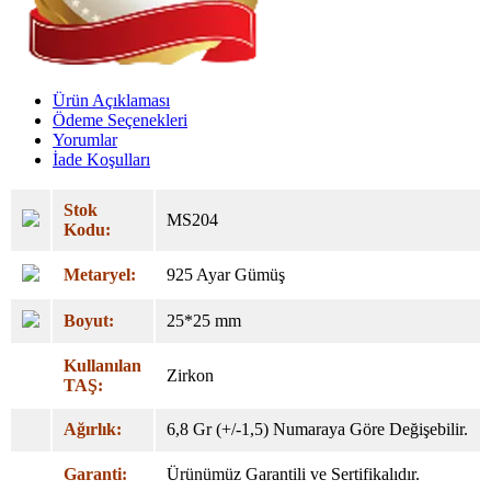
Ürün Açıklaması
Ödeme Seçenekleri
Yorumlar
İade Koşulları
Stok
MS204
Kodu:
Metaryel:
925 Ayar Gümüş
Boyut:
25*25 mm
Kullanılan
Zirkon
TAŞ:
Ağırlık:
6,8 Gr (+/-1,5) Numaraya Göre Değişebilir.
Garanti:
Ürünümüz Garantili ve Sertifikalıdır.