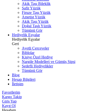
Akik Taşı Bileklik
Safir Yüzük
Firuze Taşı Yüzük
Ametist Yüzük
Akik Taşı Yüzük
Doğal Taşlı Yüzük
Tümünü Gör
Hediyelik Eşyalar
Hediyelik Eşyalar
Geri
Ayetli Çerçeveler
Biblolar
Kişiye Özel Hediye
Nargile Modelleri ve Gümüş Sipsi
Sedefli Hediyelikler
Tümünü Gör
Blog
Hesap Bilgileri
İletişim
Favorilerim
Kargo Takip
Giriş Yap
Kayıt Ol
Hesabım