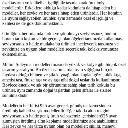
özel tasarım ve kaliteli el işçiliği ile tasarlanarak üretilmiş
modellerdir. Erkeklere olduğu kadar kadınlara da hitap eden bu
modeller, her zevke ve her tarza hitap eden ürünlerdir. Her kombin
ile uyum sağlayabilen ürünler, aynı zamanda özel el işçiliği ve
kalitesi ile de göz doldurmaktadır.
Girdiğiniz her ortamda farklı ve şık olmayı seviyorsanız, buram
buram tarih kokan ve bir geçmişi olan öğeleri tarzınızda kullanmayı
seviyorsanız o halde mutlaka bu ürünleri inceleyerek tarzınıza ve
zevkinize en uygun olan modelleri seçerek takı koleksiyonunuza
eklemelisiniz.
Mührü Süleyman modelleri arasında yüzük ve kolye gibi birçok özel
tasarım yer alıyor. Bu özel tasarımlarda insan sağlığına birçok
faydası olduğu bilinen ve şifa kaynağı olan kaplan gözü, akik taşı,
ametist taşı, firuze taşı ve ay taşı gibi doğal taşlar da kullanılmıştır.
Böylece estetik ve şık bir görünüme sahip olan tarih kokulu bu
ürünler, aynı zamanda doğal taşlardan gelen şifalar ile sizlere
sunulmaktadır.
Modellerin her birisi 925 ayar gerçek gümüş malzemesinden
üretilmiş kaliteli ve şık modellerdir. Eğer takıda altın rengini
seviyorsanız o halde geniş ürün yelpazemiz içerisinden925 ayar
gümüşten üretilmiş altın kaplama modellerimize göz atabilirsiniz.
Her zevke ve her tarza uygun olan bu modeller; şıklığı, manevi