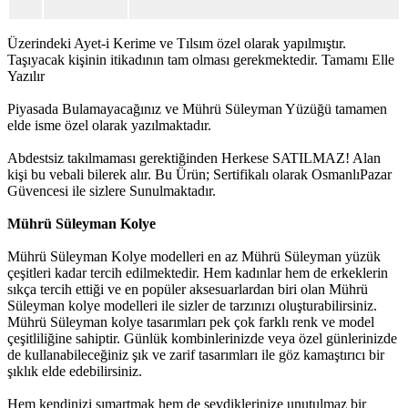
Üzerindeki Ayet-i Kerime ve Tılsım özel olarak yapılmıştır.
Taşıyacak kişinin itikadının tam olması gerekmektedir. Tamamı Elle
Yazılır
Piyasada Bulamayacağınız ve Mührü Süleyman Yüzüğü tamamen
elde isme özel olarak yazılmaktadır.
Abdestsiz takılmaması gerektiğinden Herkese SATILMAZ! Alan
kişi bu vebali bilerek alır. Bu Ürün; Sertifikalı olarak OsmanlıPazar
Güvencesi ile sizlere Sunulmaktadır.
Mührü Süleyman Kolye
Mührü Süleyman Kolye modelleri en az Mührü Süleyman yüzük
çeşitleri kadar tercih edilmektedir. Hem kadınlar hem de erkeklerin
sıkça tercih ettiği ve en popüler aksesuarlardan biri olan Mührü
Süleyman kolye modelleri ile sizler de tarzınızı oluşturabilirsiniz.
Mührü Süleyman kolye tasarımları pek çok farklı renk ve model
çeşitliliğine sahiptir. Günlük kombinlerinizde veya özel günlerinizde
de kullanabileceğiniz şık ve zarif tasarımları ile göz kamaştırıcı bir
şıklık elde edebilirsiniz.
Hem kendinizi şımartmak hem de sevdiklerinize unutulmaz bir