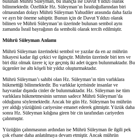
bulunan Mührü Süleyman, bu inançta ise Davut Yıldızı olarak
bilinmektedir. Özellikle Hz. Süleyman’ın İsrailoğullarından biri
olmasından dolayı Mührü Süleyman Yahudiler arasında daha fazla
ve ayrı bir öneme sahiptir. Bunun için de Davut Yıldızı olarak
bilinen ve Mührü Süleyman’ın üzerinde bulunan sembol aynı
zamanda İsrail bayrağının da sembolü olarak tercih edilmiştir.
Mührü Süleyman Anlamı
Mührü Süleyman üzerindeki sembol ve yazılar da en az mührün
hikayesi kadar ilgi çekici ve ilginçtir. Mührün üzerinde biri ters ve
biri düz olmak üzere iç içe geçmiş iki adet üçgen bulunmaktadır. Bu
üçgenler ise altı köşeli bir yıldız oluşturmaktadır.
Mührü Süleyman’ı sahibi olan Hz. Süleyman’ın tüm varlıklara
hükmettiği bilinmektedir. Bu varlıklar içerisinde insanlar ve
hayvanlar dışında cinler de bulunmaktadır. Hz. Süleyman ise tüm
varlıklara hükmetmesinin sırrının sadece Mührü Süleyman’da
olduğunu söylemektedir. Ancak bir gün Hz. Süleyman bu mührün
yer aldığı yüzüğünü cariyesine emanet ederek gitmiştir. Yüzük daha
sonra Hz. Süleyman kılığına giren bir cin tarafından cariyeden
çalınmıştır.
Yüzüğün çalınmasının ardından ise Mührü Süleyman ile ilgili pek
çok efsane daha anlatılmaya devam etmiştir. Ancak mührün