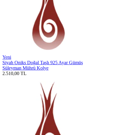
Yeni
Siyah Oniks Doğal Taşlı 925 Ayar Gümüş
Süleyman Mührü Kolye
2.510,00
TL