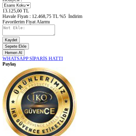
13.125,00
TL
Havale Fiyatı :
12.468,75
TL
%5
İndirim
Favorilerim
Fiyat Alarmı
Kaydet
Sepete Ekle
Hemen Al
WHATSAPP SİPARİŞ HATTI
Paylaş