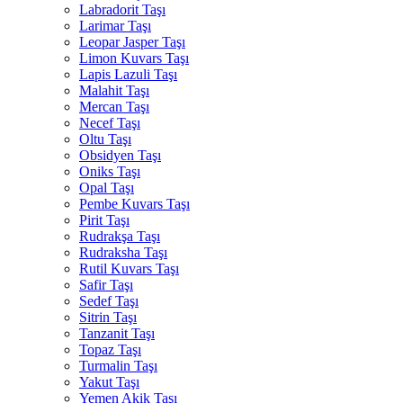
Labradorit Taşı
Larimar Taşı
Leopar Jasper Taşı
Limon Kuvars Taşı
Lapis Lazuli Taşı
Malahit Taşı
Mercan Taşı
Necef Taşı
Oltu Taşı
Obsidyen Taşı
Oniks Taşı
Opal Taşı
Pembe Kuvars Taşı
Pirit Taşı
Rudrakşa Taşı
Rudraksha Taşı
Rutil Kuvars Taşı
Safir Taşı
Sedef Taşı
Sitrin Taşı
Tanzanit Taşı
Topaz Taşı
Turmalin Taşı
Yakut Taşı
Yemen Akik Taşı