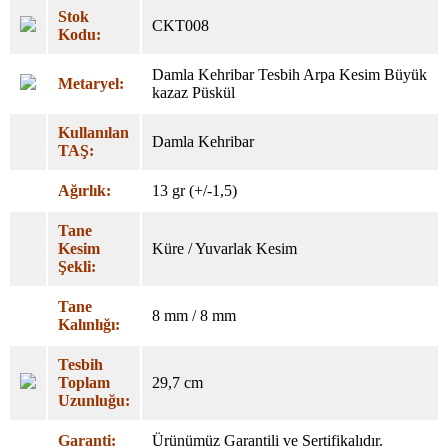
Stok
CKT008
Kodu:
Damla Kehribar Tesbih Arpa Kesim Büyük
Metaryel:
kazaz Püskül
Kullanılan
Damla Kehribar
TAŞ:
Ağırlık:
13 gr (+/-1,5)
Tane
Kesim
Küre / Yuvarlak Kesim
Şekli:
Tane
8 mm / 8 mm
Kalınlığı:
Tesbih
Toplam
29,7 cm
Uzunluğu:
Garanti:
Ürünümüz Garantili ve Sertifikalıdır.