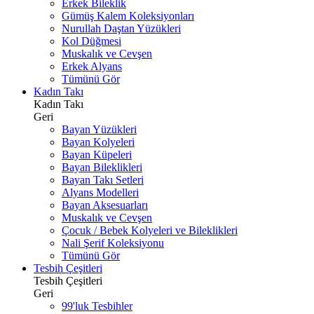
Erkek Bileklik
Gümüş Kalem Koleksiyonları
Nurullah Daştan Yüzükleri
Kol Düğmesi
Muskalık ve Cevşen
Erkek Alyans
Tümünü Gör
Kadın Takı
Kadın Takı
Geri
Bayan Yüzükleri
Bayan Kolyeleri
Bayan Küpeleri
Bayan Bileklikleri
Bayan Takı Setleri
Alyans Modelleri
Bayan Aksesuarları
Muskalık ve Cevşen
Çocuk / Bebek Kolyeleri ve Bileklikleri
Nali Şerif Koleksiyonu
Tümünü Gör
Tesbih Çeşitleri
Tesbih Çeşitleri
Geri
99'luk Tesbihler