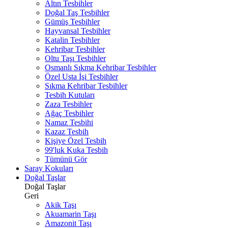
Altın Tesbihler
Doğal Taş Tesbihler
Gümüş Tesbihler
Hayvansal Tesbihler
Katalin Tesbihler
Kehribar Tesbihler
Oltu Taşı Tesbihler
Osmanlı Sıkma Kehribar Tesbihler
Özel Usta İşi Tesbihler
Sıkma Kehribar Tesbihler
Tesbih Kutuları
Zaza Tesbihler
Ağaç Tesbihler
Namaz Tesbihi
Kazaz Tesbih
Kişiye Özel Tesbih
99'luk Kuka Tesbih
Tümünü Gör
Saray Kokuları
Doğal Taşlar
Doğal Taşlar
Geri
Akik Taşı
Akuamarin Taşı
Amazonit Taşı