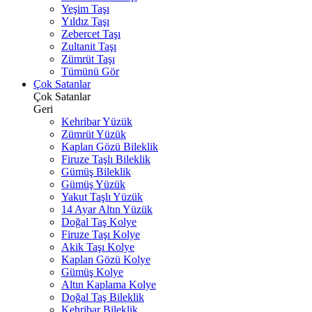
Yeşim Taşı
Yıldız Taşı
Zebercet Taşı
Zultanit Taşı
Zümrüt Taşı
Tümünü Gör
Çok Satanlar
Çok Satanlar
Geri
Kehribar Yüzük
Zümrüt Yüzük
Kaplan Gözü Bileklik
Firuze Taşlı Bileklik
Gümüş Bileklik
Gümüş Yüzük
Yakut Taşlı Yüzük
14 Ayar Altın Yüzük
Doğal Taş Kolye
Firuze Taşı Kolye
Akik Taşı Kolye
Kaplan Gözü Kolye
Gümüş Kolye
Altın Kaplama Kolye
Doğal Taş Bileklik
Kehribar Bileklik