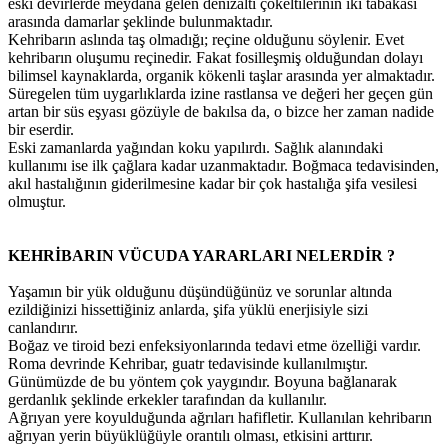
eski devirlerde meydana gelen denizaltı çökeltilerinin iki tabakası
arasında damarlar şeklinde bulunmaktadır.
Kehribarın aslında taş olmadığı; reçine olduğunu söylenir. Evet
kehribarın oluşumu reçinedir. Fakat fosilleşmiş olduğundan dolayı
bilimsel kaynaklarda, organik kökenli taşlar arasında yer almaktadır.
Süregelen tüm uygarlıklarda izine rastlansa ve değeri her geçen gün
artan bir süs eşyası gözüyle de bakılsa da, o bizce her zaman nadide
bir eserdir.
Eski zamanlarda yağından koku yapılırdı. Sağlık alanındaki
kullanımı ise ilk çağlara kadar uzanmaktadır. Boğmaca tedavisinden,
akıl hastalığının giderilmesine kadar bir çok hastalığa şifa vesilesi
olmuştur.
KEHRİBARIN VÜCUDA YARARLARI NELERDİR ?
Yaşamın bir yük olduğunu düşündüğünüz ve sorunlar altında
ezildiğinizi hissettiğiniz anlarda, şifa yüklü enerjisiyle sizi
canlandırır.
Boğaz ve tiroid bezi enfeksiyonlarında tedavi etme özelliği vardır.
Roma devrinde Kehribar, guatr tedavisinde kullanılmıştır.
Günümüzde de bu yöntem çok yaygındır. Boyuna bağlanarak
gerdanlık şeklinde erkekler tarafından da kullanılır.
Ağrıyan yere koyulduğunda ağrıları hafifletir. Kullanılan kehribarın
ağrıyan yerin büyüklüğüyle orantılı olması, etkisini arttırır.