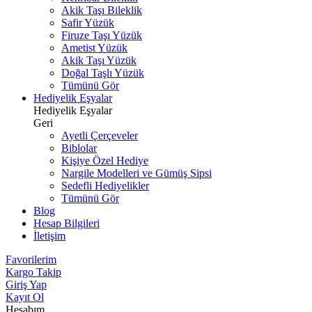
Akik Taşı Bileklik
Safir Yüzük
Firuze Taşı Yüzük
Ametist Yüzük
Akik Taşı Yüzük
Doğal Taşlı Yüzük
Tümünü Gör
Hediyelik Eşyalar
Hediyelik Eşyalar
Geri
Ayetli Çerçeveler
Biblolar
Kişiye Özel Hediye
Nargile Modelleri ve Gümüş Sipsi
Sedefli Hediyelikler
Tümünü Gör
Blog
Hesap Bilgileri
İletişim
Favorilerim
Kargo Takip
Giriş Yap
Kayıt Ol
Hesabım