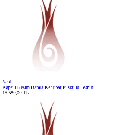
Yeni
Kapsül Kesim Damla Kehribar Püsküllü Tesbih
15.580,00
TL