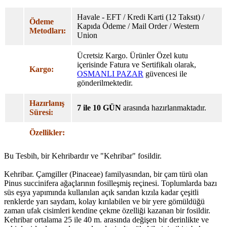
Havale - EFT / Kredi Karti (12 Taksıt) /
Ödeme
Kapıda Ödeme / Mail Order / Western
Metodları:
Union
Ücretsiz Kargo. Ürünler Özel
kutu
içerisinde Fatura ve Sertifikalı olarak,
Kargo:
OSMANLI PAZAR
güvencesi ile
gönderilmektedir.
Hazırlanış
7 ile 10 GÜN
arasında hazırlanmaktadır.
Süresi:
Özellikler:
Bu Tesbih, bir Kehribardır ve "Kehribar" fosildir.
Kehribar. Çamgiller (Pinaceae) familyasından, bir çam türü olan
Pinus succinifera ağaçlarının fosilleşmiş reçinesi. Toplumlarda bazı
süs eşya yapımında kullanılan açık sarıdan kızıla kadar çeşitli
renklerde yarı saydam, kolay kırılabilen ve bir yere gömüldüğü
zaman ufak cisimleri kendine çekme özelliği kazanan bir fosildir.
Kehribar ortalama 25 ile 40 m. arasında değişen bir derinlikte ve