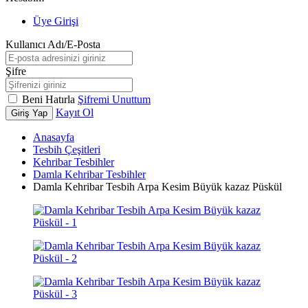
Üye Girişi
Kullanıcı Adı/E-Posta
Şifre
Beni Hatırla
Şifremi Unuttum
Kayıt Ol
Giriş Yap
Anasayfa
Tesbih Çeşitleri
Kehribar Tesbihler
Damla Kehribar Tesbihler
Damla Kehribar Tesbih Arpa Kesim Büyük kazaz Püskül