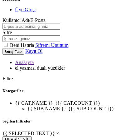
Üye Girişi
Kullanıcı Adı/E-Posta
Şifre
Beni Hatırla
Şifremi Unuttum
Kayıt Ol
Giriş Yap
Anasayfa
el yazması dualı yüzükler
Filtre
Kategoriler
{{ CAT.NAME }}
({{ CAT.COUNT }})
{{ SUB.NAME }}
({{ SUB.COUNT }})
Seçilen Filtreler
{{ SELECTED.TEXT }} ×
HEPSİNİ SİL