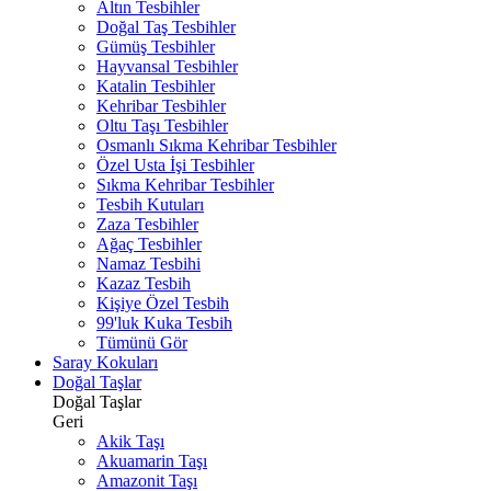
Altın Tesbihler
Doğal Taş Tesbihler
Gümüş Tesbihler
Hayvansal Tesbihler
Katalin Tesbihler
Kehribar Tesbihler
Oltu Taşı Tesbihler
Osmanlı Sıkma Kehribar Tesbihler
Özel Usta İşi Tesbihler
Sıkma Kehribar Tesbihler
Tesbih Kutuları
Zaza Tesbihler
Ağaç Tesbihler
Namaz Tesbihi
Kazaz Tesbih
Kişiye Özel Tesbih
99'luk Kuka Tesbih
Tümünü Gör
Saray Kokuları
Doğal Taşlar
Doğal Taşlar
Geri
Akik Taşı
Akuamarin Taşı
Amazonit Taşı