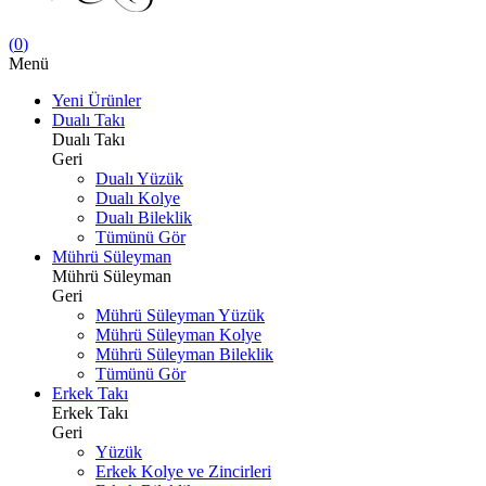
(
0
)
Menü
Yeni Ürünler
Dualı Takı
Dualı Takı
Geri
Dualı Yüzük
Dualı Kolye
Dualı Bileklik
Tümünü Gör
Mührü Süleyman
Mührü Süleyman
Geri
Mührü Süleyman Yüzük
Mührü Süleyman Kolye
Mührü Süleyman Bileklik
Tümünü Gör
Erkek Takı
Erkek Takı
Geri
Yüzük
Erkek Kolye ve Zincirleri