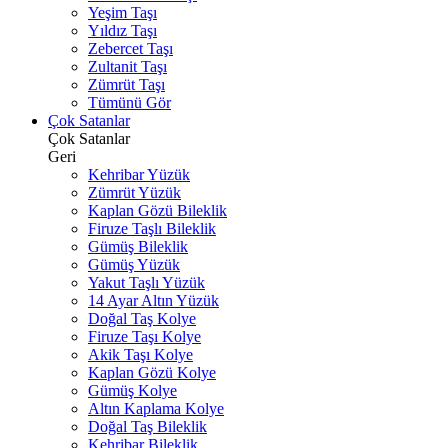
Yeşim Taşı
Yıldız Taşı
Zebercet Taşı
Zultanit Taşı
Zümrüt Taşı
Tümünü Gör
Çok Satanlar
Çok Satanlar
Geri
Kehribar Yüzük
Zümrüt Yüzük
Kaplan Gözü Bileklik
Firuze Taşlı Bileklik
Gümüş Bileklik
Gümüş Yüzük
Yakut Taşlı Yüzük
14 Ayar Altın Yüzük
Doğal Taş Kolye
Firuze Taşı Kolye
Akik Taşı Kolye
Kaplan Gözü Kolye
Gümüş Kolye
Altın Kaplama Kolye
Doğal Taş Bileklik
Kehribar Bileklik