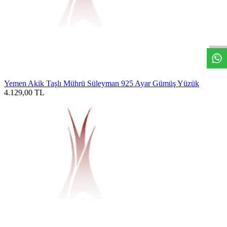
W
h
t
s
a
p
p
D
e
s
t
e
H
a
t
t
Yemen Akik Taşlı Mührü Süleyman 925 Ayar Gümüş Yüzük
4.129,00
TL