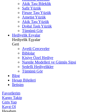
Akik Taşı Bileklik
Safir Yüzük
Firuze Taşı Yüzük
Ametist Yüzük
Akik Taşı Yüzük
Doğal Taşlı Yüzük
Tümünü Gör
Hediyelik Eşyalar
Hediyelik Eşyalar
Geri
Ayetli Çerçeveler
Biblolar
Kişiye Özel Hediye
Nargile Modelleri ve Gümüş Sipsi
Sedefli Hediyelikler
Tümünü Gör
Blog
Hesap Bilgileri
İletişim
Favorilerim
Kargo Takip
Giriş Yap
Kayıt Ol
Hesabım