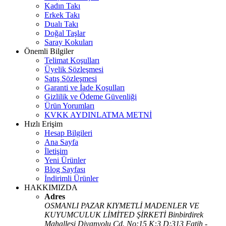
Kadın Takı
Erkek Takı
Dualı Takı
Doğal Taşlar
Saray Kokuları
Önemli Bilgiler
Telimat Koşulları
Üyelik Sözleşmesi
Satış Sözleşmesi
Garanti ve İade Koşulları
Gizlilik ve Ödeme Güvenliği
Ürün Yorumları
KVKK AYDINLATMA METNİ
Hızlı Erişim
Hesap Bilgileri
Ana Sayfa
İletişim
Yeni Ürünler
Blog Sayfası
İndirimli Ürünler
HAKKIMIZDA
Adres
OSMANLI PAZAR KIYMETLİ MADENLER VE
KUYUMCULUK LİMİTED ŞİRKETİ Binbirdirek
Mahallesi Divanyolu Cd. No:15 K:3 D:313 Fatih -