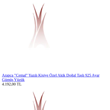
Arapça "Cemal" Yazılı Kişiye Özel Akik Doğal Taşlı 925 Ayar
Gümüş Yüzük
4.192,00
TL