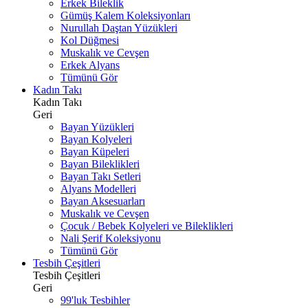
Erkek Bileklik
Gümüş Kalem Koleksiyonları
Nurullah Daştan Yüzükleri
Kol Düğmesi
Muskalık ve Cevşen
Erkek Alyans
Tümünü Gör
Kadın Takı
Kadın Takı
Geri
Bayan Yüzükleri
Bayan Kolyeleri
Bayan Küpeleri
Bayan Bileklikleri
Bayan Takı Setleri
Alyans Modelleri
Bayan Aksesuarları
Muskalık ve Cevşen
Çocuk / Bebek Kolyeleri ve Bileklikleri
Nali Şerif Koleksiyonu
Tümünü Gör
Tesbih Çeşitleri
Tesbih Çeşitleri
Geri
99'luk Tesbihler