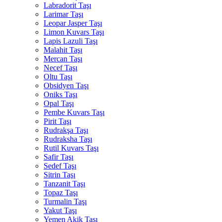
Labradorit Taşı
Larimar Taşı
Leopar Jasper Taşı
Limon Kuvars Taşı
Lapis Lazuli Taşı
Malahit Taşı
Mercan Taşı
Necef Taşı
Oltu Taşı
Obsidyen Taşı
Oniks Taşı
Opal Taşı
Pembe Kuvars Taşı
Pirit Taşı
Rudrakşa Taşı
Rudraksha Taşı
Rutil Kuvars Taşı
Safir Taşı
Sedef Taşı
Sitrin Taşı
Tanzanit Taşı
Topaz Taşı
Turmalin Taşı
Yakut Taşı
Yemen Akik Taşı