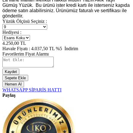
Gümüş Yüzük. Bu ürünü ister kredi kartı ile isterseniz kapıda
ödeme satın alabilirsiniz. Ürünümüz faturalı ve sertifikası ile
gönderilir.
Yüzük Ölçüsü Seçiniz :
Hediyesi :
4.250,00
TL
Havale Fiyatı :
4.037,50
TL
%5
İndirim
Favorilerim
Fiyat Alarmı
Kaydet
Sepete Ekle
Hemen Al
WHATSAPP SİPARİŞ HATTI
Paylaş