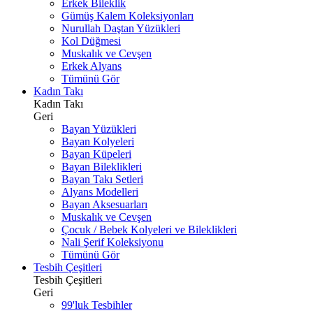
Erkek Bileklik
Gümüş Kalem Koleksiyonları
Nurullah Daştan Yüzükleri
Kol Düğmesi
Muskalık ve Cevşen
Erkek Alyans
Tümünü Gör
Kadın Takı
Kadın Takı
Geri
Bayan Yüzükleri
Bayan Kolyeleri
Bayan Küpeleri
Bayan Bileklikleri
Bayan Takı Setleri
Alyans Modelleri
Bayan Aksesuarları
Muskalık ve Cevşen
Çocuk / Bebek Kolyeleri ve Bileklikleri
Nali Şerif Koleksiyonu
Tümünü Gör
Tesbih Çeşitleri
Tesbih Çeşitleri
Geri
99'luk Tesbihler