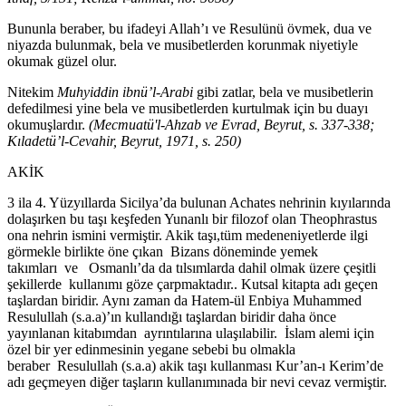
Bununla beraber, bu ifadeyi Allah’ı ve Resulünü övmek, dua ve
niyazda bulunmak, bela ve musibetlerden korunmak niyetiyle
okumak güzel olur.
Nitekim
Muhyiddin ibnü’l-Arabi
gibi zatlar, bela ve musibetlerin
defedilmesi yine bela ve musibetlerden kurtulmak için bu duayı
okumuşlardır.
(Mecmuatü'l-Ahzab ve Evrad, Beyrut, s. 337-338;
Kıladetü’l-Cevahir, Beyrut, 1971, s. 250)
AKİK
3 ila 4. Yüzyıllarda Sicilya’da bulunan Achates nehrinin kıyılarında
dolaşırken bu taşı keşfeden Yunanlı bir filozof olan Theophrastus
ona nehrin ismini vermiştir. Akik taşı,tüm medeneniyetlerde ilgi
görmekle birlikte öne çıkan
Bizans döneminde yemek
takımları
ve
Osmanlı’da da tılsımlarda dahil olmak üzere çeşitli
şekillerde
kullanımı göze çarpmaktadır.. Kutsal kitapta adı geçen
taşlardan biridir. Aynı zaman da Hatem-ül Enbiya Muhammed
Resulullah (s.a.a)’ın kullandığı taşlardan biridir daha önce
yayınlanan kitabımdan
ayrıntılarına ulaşılabilir.
İslam alemi için
özel bir yer edinmesinin yegane sebebi bu olmakla
beraber
Resulullah (s.a.a) akik taşı kullanması Kur’an-ı Kerim’de
adı geçmeyen diğer taşların kullanımınada bir nevi cevaz vermiştir.