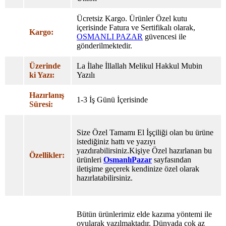
Ücretsiz Kargo. Ürünler Özel
kutu
içerisinde Fatura ve Sertifikalı olarak,
Kargo:
OSMANLI PAZAR
güvencesi ile
gönderilmektedir.
Üzerinde
La İlahe İllallah Melikul Hakkul Mubin
ki Yazı:
Yazılı
Hazırlanış
1-3 İş Günü İçerisinde
Süresi:
Size Özel Tamamı El İşçiliği olan bu ürüne
istediğiniz hattı ve yazıyı
yazdırabilirsiniz.Kişiye Özel hazırlanan bu
Özellikler:
ürünleri
OsmanlıPazar
sayfasından
iletişime geçerek kendinize özel olarak
hazırlatabilirsiniz.
Bütün ürünlerimiz elde kazıma yöntemi ile
oyularak yazılmaktadır. Dünyada çok az