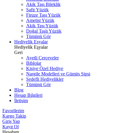
Akik Taşı Bileklik
Safir Yüzük
Firuze Taşı Yüzük
Ametist Yüzük
Akik Taşı Yüzük
Doğal Taşlı Yüzük
Tümünü Gör
Hediyelik Eşyalar
Hediyelik Eşyalar
Geri
Ayetli Çerçeveler
Biblolar
Kişiye Özel Hediye
Nargile Modelleri ve Gümüş Sipsi
Sedefli Hediyelikler
Tümünü Gör
Blog
Hesap Bilgileri
İletişim
Favorilerim
Kargo Takip
Giriş Yap
Kayıt Ol
Hesabım