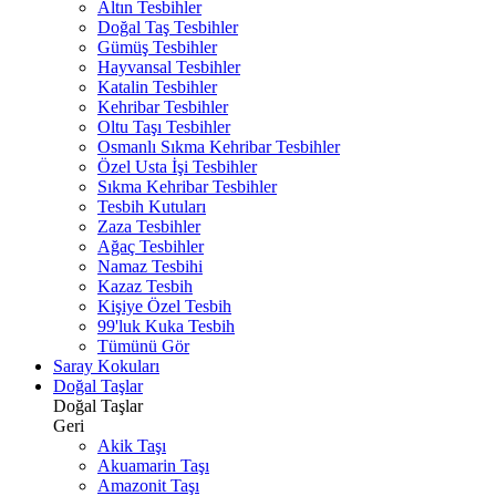
Altın Tesbihler
Doğal Taş Tesbihler
Gümüş Tesbihler
Hayvansal Tesbihler
Katalin Tesbihler
Kehribar Tesbihler
Oltu Taşı Tesbihler
Osmanlı Sıkma Kehribar Tesbihler
Özel Usta İşi Tesbihler
Sıkma Kehribar Tesbihler
Tesbih Kutuları
Zaza Tesbihler
Ağaç Tesbihler
Namaz Tesbihi
Kazaz Tesbih
Kişiye Özel Tesbih
99'luk Kuka Tesbih
Tümünü Gör
Saray Kokuları
Doğal Taşlar
Doğal Taşlar
Geri
Akik Taşı
Akuamarin Taşı
Amazonit Taşı