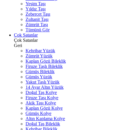
Yeşim Taşı
Yıldız Taşı
Zebercet Taşı
Zultanit Taşı
Zümrüt Taşı
Tümünü Gör
Çok Satanlar
Çok Satanlar
Geri
Kehribar Yüzük
Zümrüt Yüzük
Kaplan Gözü Bileklik
Firuze Taşlı Bileklik
Gümüş Bileklik
Gümüş Yüzük
Yakut Taşlı Yüzük
14 Ayar Altın Yüzük
Doğal Taş Kolye
Firuze Taşı Kolye
Akik Taşı Kolye
Kaplan Gözü Kolye
Gümüş Kolye
Altın Kaplama Kolye
Doğal Taş Bileklik
Kehribar Bileklik