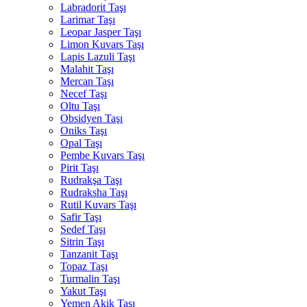
Labradorit Taşı
Larimar Taşı
Leopar Jasper Taşı
Limon Kuvars Taşı
Lapis Lazuli Taşı
Malahit Taşı
Mercan Taşı
Necef Taşı
Oltu Taşı
Obsidyen Taşı
Oniks Taşı
Opal Taşı
Pembe Kuvars Taşı
Pirit Taşı
Rudrakşa Taşı
Rudraksha Taşı
Rutil Kuvars Taşı
Safir Taşı
Sedef Taşı
Sitrin Taşı
Tanzanit Taşı
Topaz Taşı
Turmalin Taşı
Yakut Taşı
Yemen Akik Taşı