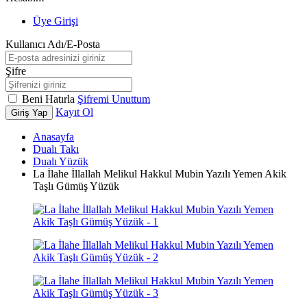
Üye Girişi
Kullanıcı Adı/E-Posta
Şifre
Beni Hatırla
Şifremi Unuttum
Kayıt Ol
Giriş Yap
Anasayfa
Dualı Takı
Dualı Yüzük
La İlahe İllallah Melikul Hakkul Mubin Yazılı Yemen Akik
Taşlı Gümüş Yüzük