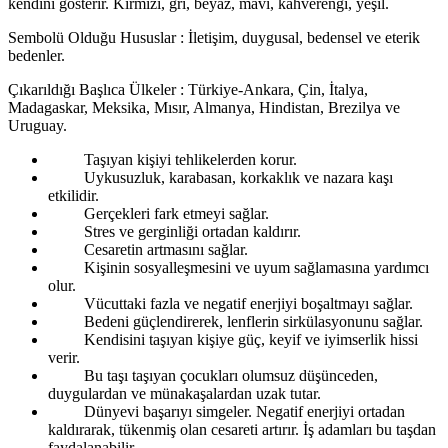
kendini gösterir. Kırmızı, gri, beyaz, mavi, kahverengi, yeşil.
Sembolü Olduğu Hususlar : İletişim, duygusal, bedensel ve eterik
bedenler.
Çıkarıldığı Başlıca Ülkeler : Türkiye-Ankara, Çin, İtalya,
Madagaskar, Meksika, Mısır, Almanya, Hindistan, Brezilya ve
Uruguay.
Taşıyan kişiyi tehlikelerden korur.
Uykusuzluk, karabasan, korkaklık ve nazara kaşı
etkilidir.
Gerçekleri fark etmeyi sağlar.
Stres ve gerginliği ortadan kaldırır.
Cesaretin artmasını sağlar.
Kişinin sosyalleşmesini ve uyum sağlamasına yardımcı
olur.
Vücuttaki fazla ve negatif enerjiyi boşaltmayı sağlar.
Bedeni güçlendirerek, lenflerin sirkülasyonunu sağlar.
Kendisini taşıyan kişiye güç, keyif ve iyimserlik hissi
verir.
Bu taşı taşıyan çocukları olumsuz düşünceden,
duygulardan ve münakaşalardan uzak tutar.
Dünyevi başarıyı simgeler. Negatif enerjiyi ortadan
kaldırarak, tükenmiş olan cesareti artırır. İş adamları bu taşdan
faydalanabilir.