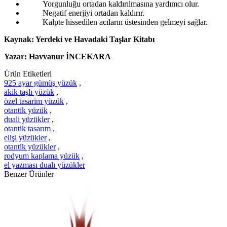
Yorgunluğu ortadan kaldırılmasına yardımcı olur.
Negatif enerjiyi ortadan kaldırır.
Kalpte hissedilen acıların üstesinden gelmeyi sağlar.
Kaynak: Yerdeki ve Havadaki Taşlar Kitabı
Yazar: Havvanur İNCEKARA
Ürün Etiketleri
925 ayar gümüş yüzük
,
akik taşlı yüzük
,
özel tasarim yüzük
,
otantik yüzük
,
duali yüzükler
,
otantik tasarım
,
elişi yüzükler
,
otantik yüzükler
,
rodyum kaplama yüzük
,
el yazması dualı yüzükler
Benzer Ürünler