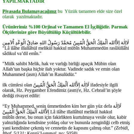
YAPILMAKTADIR
Piyasada Bulamayacağınız
bu Yüzük tamamen elde size özel
olarak yazılmaktadır.
Ürünlerimiz %100 Orjinal ve Tamamen El İşçiliğidir.
Parmak
Ölçülerinize göre Büyültülüp Küçültülebilir.
لَااِلٰهَ اِلاَّالله اَلْمَلِكُ الْحَقُّ الْمُبِينُ مُحَمَّدٌ رَسُولُ اللهِ صَادِقُ الْوَعْدِ اْلاَمِين
"Lâ ilâhe illallâhül melikül hakkul mübîn Muhammedün rasûlüllâhi
sâdikul va’dil emîn."
"Mülk sahibi Melik, hak ve varlığı birliği apaçık Mübin olan
Allah’tan başka hiçbir ilah yoktur. Vadinde sadık ve emin olan
Muhammed (asm) Allah’ın Rasulüdür."
ilk cümlesi olan
لَااِلٰهَ اِلاَّالله اَلْمَلِكُ الْحَقُّ الْمُبِينُ
ifadesiyle ilgili
olarak, Hz. Peygamber Efendimiz (asm)'e, Hz. Cebrail’in şöyle
dediği rivayet edilir:
“Ey Muhammed, senin ümmetinden kim her gün yüz defa
لَااِلٰهَ
اِلاَّالله اَلْمَلِكُ الْحَقُّ الْمُبِينُ
Lâ ilâhe illallâhül melikül hakkul
mübîn
derse, bu onun için fakirlikten kurtulmaya vesile olur, kabir
yalnızlığında kendisine yoldaş olur ve bununla zenginliği celb etmiş
yani kendisine çekmiş ve cennetin de kapısını çalmış olur.”
(Zebidi,
İthaf, 5/131; Kenzü’l-ummal, no: 5058)