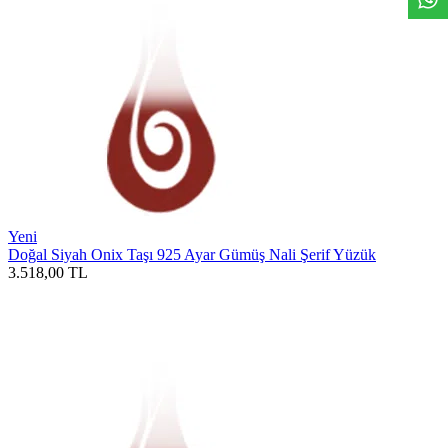
Yeni
Doğal Siyah Onix Taşı 925 Ayar Gümüş Nali Şerif Yüzük
3.518,00
TL