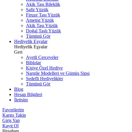
Akik Taşı Bileklik
Safir Yüzük
Firuze Taşı Yüzük
Ametist Yüzük
Akik Taşı Yüzük
Doğal Taşlı Yüzük
Tümünü Gör
Hediyelik Eşyalar
Hediyelik Eşyalar
Geri
Ayetli Çerçeveler
Biblolar
Kişiye Özel Hediye
Nargile Modelleri ve Gümüş Sipsi
Sedefli Hediyelikler
Tümünü Gör
Blog
Hesap Bilgileri
İletişim
Favorilerim
Kargo Takip
Giriş Yap
Kayıt Ol
Hesabım