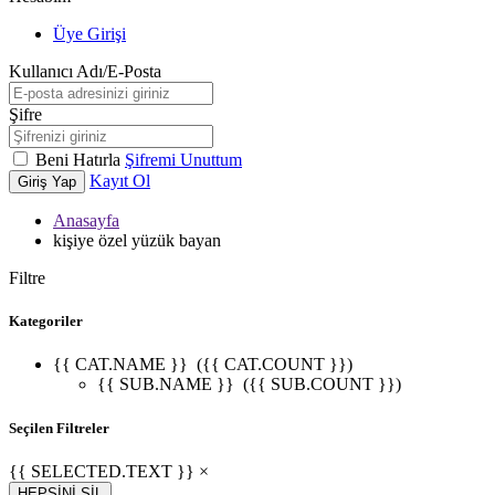
Üye Girişi
Kullanıcı Adı/E-Posta
Şifre
Beni Hatırla
Şifremi Unuttum
Kayıt Ol
Giriş Yap
Anasayfa
kişiye özel yüzük bayan
Filtre
Kategoriler
{{ CAT.NAME }}
({{ CAT.COUNT }})
{{ SUB.NAME }}
({{ SUB.COUNT }})
Seçilen Filtreler
{{ SELECTED.TEXT }} ×
HEPSİNİ SİL