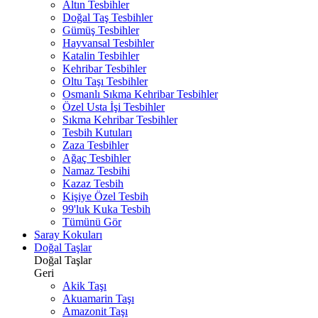
Altın Tesbihler
Doğal Taş Tesbihler
Gümüş Tesbihler
Hayvansal Tesbihler
Katalin Tesbihler
Kehribar Tesbihler
Oltu Taşı Tesbihler
Osmanlı Sıkma Kehribar Tesbihler
Özel Usta İşi Tesbihler
Sıkma Kehribar Tesbihler
Tesbih Kutuları
Zaza Tesbihler
Ağaç Tesbihler
Namaz Tesbihi
Kazaz Tesbih
Kişiye Özel Tesbih
99'luk Kuka Tesbih
Tümünü Gör
Saray Kokuları
Doğal Taşlar
Doğal Taşlar
Geri
Akik Taşı
Akuamarin Taşı
Amazonit Taşı