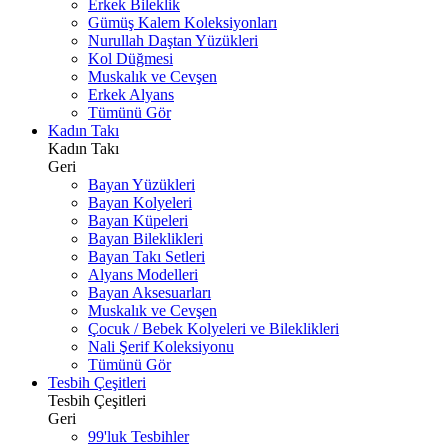
Erkek Bileklik
Gümüş Kalem Koleksiyonları
Nurullah Daştan Yüzükleri
Kol Düğmesi
Muskalık ve Cevşen
Erkek Alyans
Tümünü Gör
Kadın Takı
Kadın Takı
Geri
Bayan Yüzükleri
Bayan Kolyeleri
Bayan Küpeleri
Bayan Bileklikleri
Bayan Takı Setleri
Alyans Modelleri
Bayan Aksesuarları
Muskalık ve Cevşen
Çocuk / Bebek Kolyeleri ve Bileklikleri
Nali Şerif Koleksiyonu
Tümünü Gör
Tesbih Çeşitleri
Tesbih Çeşitleri
Geri
99'luk Tesbihler