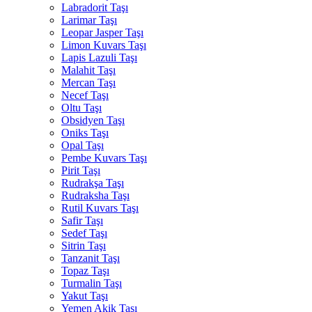
Labradorit Taşı
Larimar Taşı
Leopar Jasper Taşı
Limon Kuvars Taşı
Lapis Lazuli Taşı
Malahit Taşı
Mercan Taşı
Necef Taşı
Oltu Taşı
Obsidyen Taşı
Oniks Taşı
Opal Taşı
Pembe Kuvars Taşı
Pirit Taşı
Rudrakşa Taşı
Rudraksha Taşı
Rutil Kuvars Taşı
Safir Taşı
Sedef Taşı
Sitrin Taşı
Tanzanit Taşı
Topaz Taşı
Turmalin Taşı
Yakut Taşı
Yemen Akik Taşı