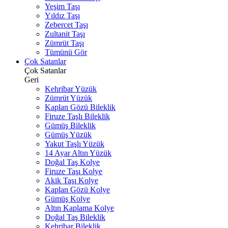
Yeşim Taşı
Yıldız Taşı
Zebercet Taşı
Zultanit Taşı
Zümrüt Taşı
Tümünü Gör
Çok Satanlar
Çok Satanlar
Geri
Kehribar Yüzük
Zümrüt Yüzük
Kaplan Gözü Bileklik
Firuze Taşlı Bileklik
Gümüş Bileklik
Gümüş Yüzük
Yakut Taşlı Yüzük
14 Ayar Altın Yüzük
Doğal Taş Kolye
Firuze Taşı Kolye
Akik Taşı Kolye
Kaplan Gözü Kolye
Gümüş Kolye
Altın Kaplama Kolye
Doğal Taş Bileklik
Kehribar Bileklik