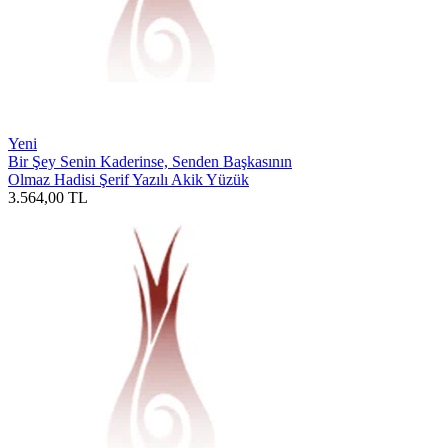
Yeni
Bir Şey Senin Kaderinse, Senden Başkasının
Olmaz Hadisi Şerif Yazılı Akik Yüzük
3.564,00
TL