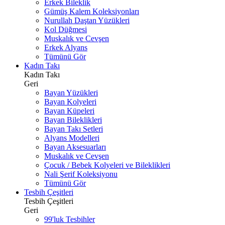
Erkek Bileklik
Gümüş Kalem Koleksiyonları
Nurullah Daştan Yüzükleri
Kol Düğmesi
Muskalık ve Cevşen
Erkek Alyans
Tümünü Gör
Kadın Takı
Kadın Takı
Geri
Bayan Yüzükleri
Bayan Kolyeleri
Bayan Küpeleri
Bayan Bileklikleri
Bayan Takı Setleri
Alyans Modelleri
Bayan Aksesuarları
Muskalık ve Cevşen
Çocuk / Bebek Kolyeleri ve Bileklikleri
Nali Şerif Koleksiyonu
Tümünü Gör
Tesbih Çeşitleri
Tesbih Çeşitleri
Geri
99'luk Tesbihler