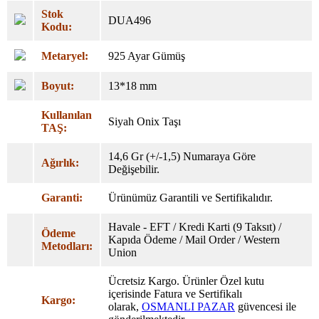
Stok
DUA496
Kodu:
Metaryel:
925 Ayar Gümüş
Boyut:
13*18 mm
Kullanılan
Siyah Onix Taşı
TAŞ:
14,6 Gr (+/-1,5) Numaraya Göre
Ağırlık:
Değişebilir.
Garanti:
Ürünümüz Garantili ve Sertifikalıdır.
Havale - EFT / Kredi Karti (9 Taksıt) /
Ödeme
Kapıda Ödeme / Mail Order / Western
Metodları:
Union
Ücretsiz Kargo. Ürünler Özel
kutu
içerisinde Fatura ve Sertifikalı
Kargo:
olarak,
OSMANLI PAZAR
güvencesi ile