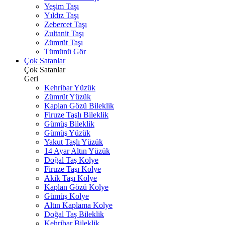
Yeşim Taşı
Yıldız Taşı
Zebercet Taşı
Zultanit Taşı
Zümrüt Taşı
Tümünü Gör
Çok Satanlar
Çok Satanlar
Geri
Kehribar Yüzük
Zümrüt Yüzük
Kaplan Gözü Bileklik
Firuze Taşlı Bileklik
Gümüş Bileklik
Gümüş Yüzük
Yakut Taşlı Yüzük
14 Ayar Altın Yüzük
Doğal Taş Kolye
Firuze Taşı Kolye
Akik Taşı Kolye
Kaplan Gözü Kolye
Gümüş Kolye
Altın Kaplama Kolye
Doğal Taş Bileklik
Kehribar Bileklik