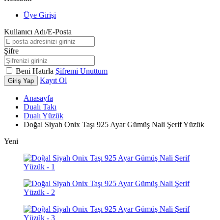
Üye Girişi
Kullanıcı Adı/E-Posta
Şifre
Beni Hatırla
Şifremi Unuttum
Kayıt Ol
Giriş Yap
Anasayfa
Dualı Takı
Dualı Yüzük
Doğal Siyah Onix Taşı 925 Ayar Gümüş Nali Şerif Yüzük
Yeni