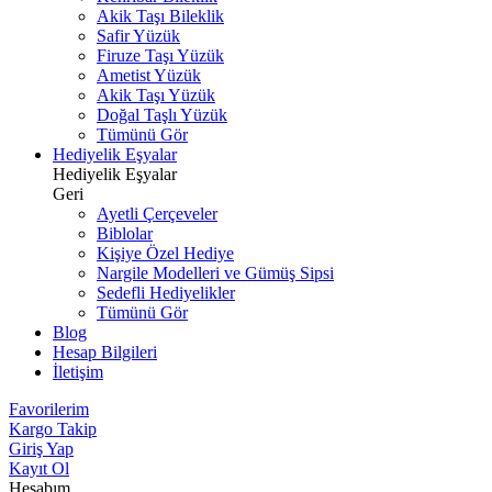
Akik Taşı Bileklik
Safir Yüzük
Firuze Taşı Yüzük
Ametist Yüzük
Akik Taşı Yüzük
Doğal Taşlı Yüzük
Tümünü Gör
Hediyelik Eşyalar
Hediyelik Eşyalar
Geri
Ayetli Çerçeveler
Biblolar
Kişiye Özel Hediye
Nargile Modelleri ve Gümüş Sipsi
Sedefli Hediyelikler
Tümünü Gör
Blog
Hesap Bilgileri
İletişim
Favorilerim
Kargo Takip
Giriş Yap
Kayıt Ol
Hesabım