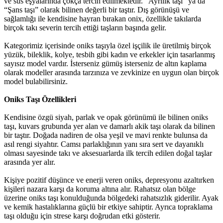
ve süs eşyalarında çokça tercih edilmektedir. “Ayrılık taşı” ya da
“Şans taşı” olarak bilinen değerli bir taştır. Dış görünüşü ve
sağlamlığı ile kendisine hayran bırakan onix, özellikle takılarda
birçok takı severin tercih ettiği taşların başında gelir.
Kategorimiz içerisinde oniks taşıyla özel işçilik ile üretilmiş birçok
yüzük, bileklik, kolye, tesbih gibi kadın ve erkekler için tasarlanmış
sayısız model vardır. İsterseniz gümüş isterseniz de altın kaplama
olarak modeller arasında tarzınıza ve zevkinize en uygun olan birçok
model bulabilirsiniz.
Oniks Taşı Özellikleri
Kendisine özgü siyah, parlak ve opak görünümü ile bilinen oniks
taşı, kuvars grubunda yer alan ve damarlı akik taşı olarak da bilinen
bir taştır. Doğada nadiren de olsa yeşil ve mavi renkte bulunsa da
asıl rengi siyahtır. Camsı parlaklığının yanı sıra sert ve dayanıklı
olması sayesinde takı ve aksesuarlarda ilk tercih edilen doğal taşlar
arasında yer alır.
Kişiye pozitif düşünce ve enerji veren oniks, depresyonu azaltırken
kişileri nazara karşı da koruma altına alır. Rahatsız olan bölge
üzerine oniks taşı konulduğunda bölgedeki rahatsızlık giderilir. Ayak
ve kemik hastalıklarına güçlü bir etkiye sahiptir. Ayrıca topraklama
taşı olduğu için strese karşı doğrudan etki gösterir.