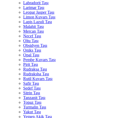
Labradorit Taşı
Larimar Taşı
Leopar Jasper Taşı
Limon Kuvars Taşı
Lapis Lazuli Taşı
Malahit Taşı
Mercan Taşı
Necef Taşı
Oltu Taşı
Obsidyen Taşı
Oniks Taşı
Opal Taşı
Pembe Kuvars Taşı
Pirit Taşı
Rudrakşa Taşı
Rudraksha Taşı
Rutil Kuvars Taşı
Safir Taşı
Sedef Taşı
Sitrin Taşı
Tanzanit Taşı
Topaz Taşı
Turmalin Taşı
Yakut Taşı
Yemen Akik Taşı