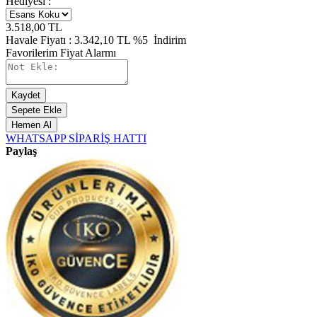
Hediyesi :
3.518,00
TL
Havale Fiyatı :
3.342,10
TL
%5
İndirim
Favorilerim
Fiyat Alarmı
Kaydet
Sepete Ekle
Hemen Al
WHATSAPP SİPARİŞ HATTI
Paylaş