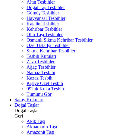
Altın Tesbihler
Doğal Taş Tesbihler
Gümüş Tesbihler
Hayvansal Tesbihler
Katalin Tesbihler
Kehribar Tesbihler
Oltu Taşı Tesbihler
Osmanlı Sıkma Kehribar Tesbihler
Özel Usta İşi Tesbihler
Sıkma Kehribar Tesbihler
Tesbih Kutuları
Zaza Tesbihler
Ağaç Tesbihler
Namaz Tesbihi
Kazaz Tesbih
Kişiye Özel Tesbih
99'luk Kuka Tesbih
Tümünü Gör
Saray Kokuları
Doğal Taşlar
Doğal Taşlar
Geri
Akik Taşı
Akuamarin Taşı
Amazonit Taşı