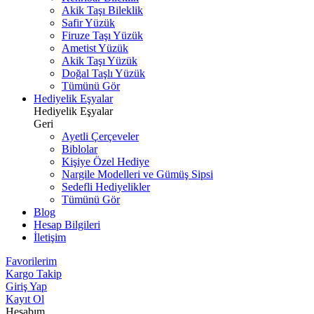
Akik Taşı Bileklik
Safir Yüzük
Firuze Taşı Yüzük
Ametist Yüzük
Akik Taşı Yüzük
Doğal Taşlı Yüzük
Tümünü Gör
Hediyelik Eşyalar
Hediyelik Eşyalar
Geri
Ayetli Çerçeveler
Biblolar
Kişiye Özel Hediye
Nargile Modelleri ve Gümüş Sipsi
Sedefli Hediyelikler
Tümünü Gör
Blog
Hesap Bilgileri
İletişim
Favorilerim
Kargo Takip
Giriş Yap
Kayıt Ol
Hesabım