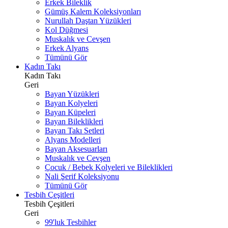
Erkek Bileklik
Gümüş Kalem Koleksiyonları
Nurullah Daştan Yüzükleri
Kol Düğmesi
Muskalık ve Cevşen
Erkek Alyans
Tümünü Gör
Kadın Takı
Kadın Takı
Geri
Bayan Yüzükleri
Bayan Kolyeleri
Bayan Küpeleri
Bayan Bileklikleri
Bayan Takı Setleri
Alyans Modelleri
Bayan Aksesuarları
Muskalık ve Cevşen
Çocuk / Bebek Kolyeleri ve Bileklikleri
Nali Şerif Koleksiyonu
Tümünü Gör
Tesbih Çeşitleri
Tesbih Çeşitleri
Geri
99'luk Tesbihler