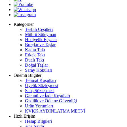
Kategoriler
Tesbih Çeşitleri
Mührü Süleyman
Hediyelik Eşyalar
Burçlar ve Taşlar
Kadın Takı
Erkek Takı
Dualı Takı
Doğal Taşlar
Saray Kokuları
Önemli Bilgiler
Telimat Koşulları
Üyelik Sözleşmesi
Satış Sözleşmesi
Garanti ve İade Koşulları
Gizlilik ve Ödeme Güvenliği
Ürün Yorumları
KVKK AYDINLATMA METNİ
Hızlı Erişim
Hesap Bilgileri
Ana Sayfa