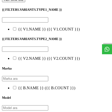
{{ FILTERS.VARIANTS.TYPE1_NAME }}
W
h
t
s
a
p
p
D
e
s
t
e
H
a
t
t
{{ V1.NAME }}
({{ V1.COUNT }})
{{ FILTERS.VARIANTS.TYPE2_NAME }}
{{ V2.NAME }}
({{ V2.COUNT }})
Marka
{{ B.NAME }}
({{ B.COUNT }})
Model