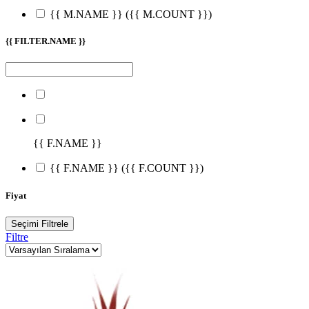
{{ M.NAME }}
({{ M.COUNT }})
{{ FILTER.NAME }}
{{ F.NAME }}
{{ F.NAME }}
({{ F.COUNT }})
Fiyat
Seçimi Filtrele
Filtre