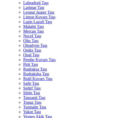
Labradorit Taşı
Larimar Taşı
Leopar Jasper Taşı
Limon Kuvars Taşı
Lapis Lazuli Taşı
Malahit Taşı
Mercan Taşı
Necef Taşı
Oltu Taşı
Obsidyen Taşı
Oniks Taşı
Opal Taşı
Pembe Kuvars Taşı
Pirit Taşı
Rudrakşa Taşı
Rudraksha Taşı
Rutil Kuvars Taşı
Safir Taşı
Sedef Taşı
Sitrin Taşı
Tanzanit Taşı
Topaz Taşı
Turmalin Taşı
Yakut Taşı
Yemen Akik Taşı