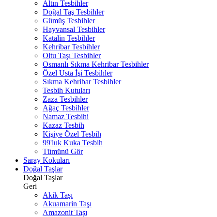
Altın Tesbihler
Doğal Taş Tesbihler
Gümüş Tesbihler
Hayvansal Tesbihler
Katalin Tesbihler
Kehribar Tesbihler
Oltu Taşı Tesbihler
Osmanlı Sıkma Kehribar Tesbihler
Özel Usta İşi Tesbihler
Sıkma Kehribar Tesbihler
Tesbih Kutuları
Zaza Tesbihler
Ağaç Tesbihler
Namaz Tesbihi
Kazaz Tesbih
Kişiye Özel Tesbih
99'luk Kuka Tesbih
Tümünü Gör
Saray Kokuları
Doğal Taşlar
Doğal Taşlar
Geri
Akik Taşı
Akuamarin Taşı
Amazonit Taşı