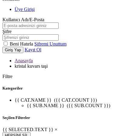
Üye Girişi
Kullanıcı Adı/E-Posta
Şifre
Beni Hatırla
Şifremi Unuttum
Kayıt Ol
Giriş Yap
Anasayfa
kristal kuvars taşi
Filtre
Kategoriler
{{ CAT.NAME }}
({{ CAT.COUNT }})
{{ SUB.NAME }}
({{ SUB.COUNT }})
Seçilen Filtreler
{{ SELECTED.TEXT }} ×
HEPSİNİ SİL