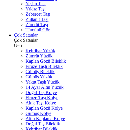
Yeşim Taşı
Yıldız Taşı
Zebercet Taşı
Zultanit Taşı
Zümrüt Taşı
Tümünü Gör
Çok Satanlar
Çok Satanlar
Geri
Kehribar Yüzük
Zümrüt Yüzük
Kaplan Gözü Bileklik
Firuze Taşlı Bileklik
Gümüş Bileklik
Gümüş Yüzük
Yakut Taşlı Yüzük
14 Ayar Altın Yüzük
Doğal Taş Kolye
Firuze Taşı Kolye
Akik Taşı Kolye
Kaplan Gözü Kolye
Gümüş Kolye
Altın Kaplama Kolye
Doğal Taş Bileklik
Kehribar Bileklik