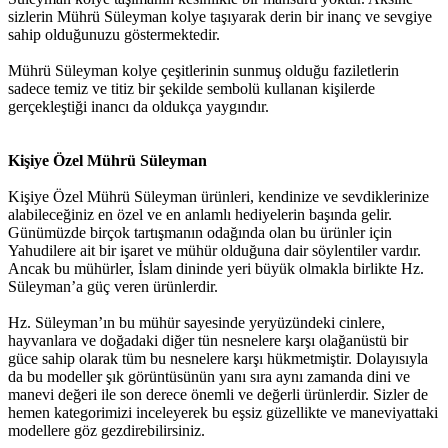
sizlerin Mührü Süleyman kolye taşıyarak derin bir inanç ve sevgiye
sahip olduğunuzu göstermektedir.
Mührü Süleyman kolye çeşitlerinin sunmuş olduğu faziletlerin
sadece temiz ve titiz bir şekilde sembolü kullanan kişilerde
gerçekleştiği inancı da oldukça yaygındır.
Kişiye Özel Mührü Süleyman
Kişiye Özel Mührü Süleyman ürünleri, kendinize ve sevdiklerinize
alabileceğiniz en özel ve en anlamlı hediyelerin başında gelir.
Günümüzde birçok tartışmanın odağında olan bu ürünler için
Yahudilere ait bir işaret ve mühür olduğuna dair söylentiler vardır.
Ancak bu mühürler, İslam dininde yeri büyük olmakla birlikte Hz.
Süleyman’a güç veren ürünlerdir.
Hz. Süleyman’ın bu mühür sayesinde yeryüzündeki cinlere,
hayvanlara ve doğadaki diğer tün nesnelere karşı olağanüstü bir
güce sahip olarak tüm bu nesnelere karşı hükmetmiştir. Dolayısıyla
da bu modeller şık görüntüsünün yanı sıra aynı zamanda dini ve
manevi değeri ile son derece önemli ve değerli ürünlerdir. Sizler de
hemen kategorimizi inceleyerek bu eşsiz güzellikte ve maneviyattaki
modellere göz gezdirebilirsiniz.