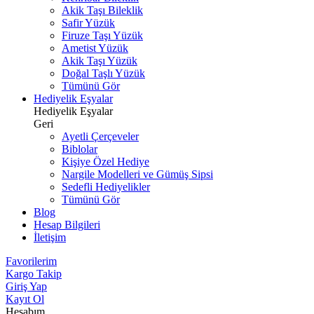
Akik Taşı Bileklik
Safir Yüzük
Firuze Taşı Yüzük
Ametist Yüzük
Akik Taşı Yüzük
Doğal Taşlı Yüzük
Tümünü Gör
Hediyelik Eşyalar
Hediyelik Eşyalar
Geri
Ayetli Çerçeveler
Biblolar
Kişiye Özel Hediye
Nargile Modelleri ve Gümüş Sipsi
Sedefli Hediyelikler
Tümünü Gör
Blog
Hesap Bilgileri
İletişim
Favorilerim
Kargo Takip
Giriş Yap
Kayıt Ol
Hesabım