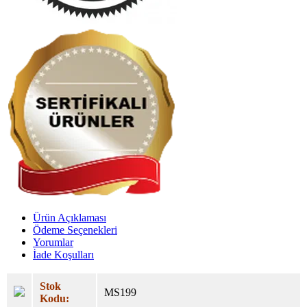
Ürün Açıklaması
Ödeme Seçenekleri
Yorumlar
İade Koşulları
Stok
MS199
Kodu: