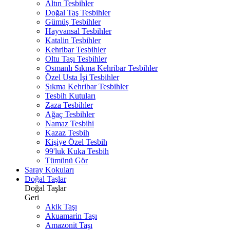
Altın Tesbihler
Doğal Taş Tesbihler
Gümüş Tesbihler
Hayvansal Tesbihler
Katalin Tesbihler
Kehribar Tesbihler
Oltu Taşı Tesbihler
Osmanlı Sıkma Kehribar Tesbihler
Özel Usta İşi Tesbihler
Sıkma Kehribar Tesbihler
Tesbih Kutuları
Zaza Tesbihler
Ağaç Tesbihler
Namaz Tesbihi
Kazaz Tesbih
Kişiye Özel Tesbih
99'luk Kuka Tesbih
Tümünü Gör
Saray Kokuları
Doğal Taşlar
Doğal Taşlar
Geri
Akik Taşı
Akuamarin Taşı
Amazonit Taşı