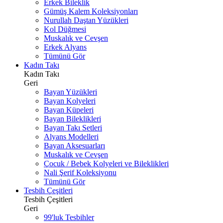
Erkek Bileklik
Gümüş Kalem Koleksiyonları
Nurullah Daştan Yüzükleri
Kol Düğmesi
Muskalık ve Cevşen
Erkek Alyans
Tümünü Gör
Kadın Takı
Kadın Takı
Geri
Bayan Yüzükleri
Bayan Kolyeleri
Bayan Küpeleri
Bayan Bileklikleri
Bayan Takı Setleri
Alyans Modelleri
Bayan Aksesuarları
Muskalık ve Cevşen
Çocuk / Bebek Kolyeleri ve Bileklikleri
Nali Şerif Koleksiyonu
Tümünü Gör
Tesbih Çeşitleri
Tesbih Çeşitleri
Geri
99'luk Tesbihler