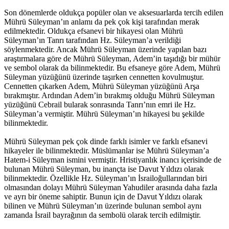
Son dönemlerde oldukça popüler olan ve aksesuarlarda tercih edilen
Mührü Süleyman’ın anlamı da pek çok kişi tarafından merak
edilmektedir. Oldukça efsanevi bir hikayesi olan Mührü
Süleyman’ın Tanrı tarafından Hz. Süleyman’a verildiği
söylenmektedir. Ancak Mührü Süleyman üzerinde yapılan bazı
araştırmalara göre de Mührü Süleyman, Adem’in taşıdığı bir mühür
ve sembol olarak da bilinmektedir. Bu efsaneye göre Adem, Mührü
Süleyman yüzüğünü üzerinde taşırken cennetten kovulmuştur.
Cennetten çıkarken Adem, Mührü Süleyman yüzüğünü Arşa
bırakmıştır. Ardından Adem’in bırakmış olduğu Mührü Süleyman
yüzüğünü Cebrail bularak sonrasında Tanrı’nın emri ile Hz.
Süleyman’a vermiştir. Mührü Süleyman’ın hikayesi bu şekilde
bilinmektedir.
Mührü Süleyman pek çok dinde farklı isimler ve farklı efsanevi
hikayeler ile bilinmektedir. Müslümanlar ise Mührü Süleyman’a
Hatem-i Süleyman ismini vermiştir. Hristiyanlık inancı içerisinde de
bulunan Mührü Süleyman, bu inançta ise Davut Yıldızı olarak
bilinmektedir. Özellikle Hz. Süleyman’ın İsrailoğullarından biri
olmasından dolayı Mührü Süleyman Yahudiler arasında daha fazla
ve ayrı bir öneme sahiptir. Bunun için de Davut Yıldızı olarak
bilinen ve Mührü Süleyman’ın üzerinde bulunan sembol aynı
zamanda İsrail bayrağının da sembolü olarak tercih edilmiştir.