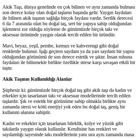
Akik Taşı, dünya genelinde en çok bilinen ve aynı zamanda bulması
son derece kolay olan doğal taşların başında gelir. Yaygın faydaları
ile bilinen akik taşının sağlığa birçok faydası vardır. Sertlik derecesi
6 ila 7 arasında olan bu doğal taş, sert bir yapıya sahip olduğundan
işlenmesi zor olduğu söylense de günümüzde birçok takı ve
aksesuar ürününde yaygın olarak tercih edilen bir üründür.
Mavi, beyaz, yeşil, pembe, kırmızı ve kahverengi gibi doğal
renklerde bulunur. Işığı geçiren saydam ya da yarı saydam bir yapısı
olduğundan görünümü de son derece estetik ve şıktır. İnsan ruhuna
faydaları ile bilinmekle birlikte özellikle strese karşı savaşan etkili bir
taştır.
Akik Taşının Kullanıldığı Alanlar
Şüphesiz ki; günümüzde birçok doğal taş gibi akik taşı da kadın ve
erkekler için tasarlanan takı ve aksesuar modellerinde tercih edilen
taşlardır. Şık ve estetik bir görünüme sahip olmakla birlikte aynı
zamanda stresi ve kötü enerjiyi yok eden bu doğal taş, geniş bir
kullanım alanına sahiptir.
Kadın ve erkekler için tasarlanan bileklik, kolye ve yüzük gibi
takılarda yaygın olarak kullanılır. Kendisine has renkleri ve
saydamlığı sayesinde takı modellerinin yanı sıra aynı zamanda masa