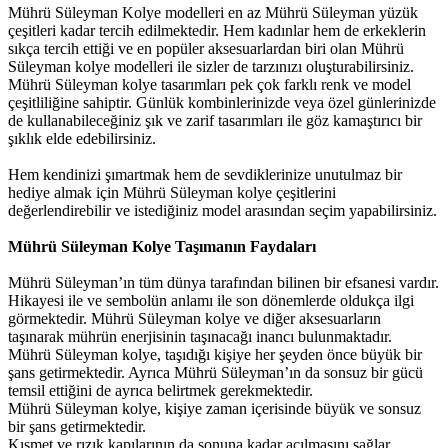
Mührü Süleyman Kolye modelleri en az Mührü Süleyman yüzük
çeşitleri kadar tercih edilmektedir. Hem kadınlar hem de erkeklerin
sıkça tercih ettiği ve en popüler aksesuarlardan biri olan Mührü
Süleyman kolye modelleri ile sizler de tarzınızı oluşturabilirsiniz.
Mührü Süleyman kolye tasarımları pek çok farklı renk ve model
çeşitliliğine sahiptir. Günlük kombinlerinizde veya özel günlerinizde
de kullanabileceğiniz şık ve zarif tasarımları ile göz kamaştırıcı bir
şıklık elde edebilirsiniz.
Hem kendinizi şımartmak hem de sevdiklerinize unutulmaz bir
hediye almak için Mührü Süleyman kolye çeşitlerini
değerlendirebilir ve istediğiniz model arasından seçim yapabilirsiniz.
Mührü Süleyman Kolye Taşımanın Faydaları
Mührü Süleyman’ın tüm dünya tarafından bilinen bir efsanesi vardır.
Hikayesi ile ve sembolün anlamı ile son dönemlerde oldukça ilgi
görmektedir. Mührü Süleyman kolye ve diğer aksesuarların
taşınarak mührün enerjisinin taşınacağı inancı bulunmaktadır.
Mührü Süleyman kolye, taşıdığı kişiye her şeyden önce büyük bir
şans getirmektedir. Ayrıca Mührü Süleyman’ın da sonsuz bir gücü
temsil ettiğini de ayrıca belirtmek gerekmektedir.
Mührü Süleyman kolye, kişiye zaman içerisinde büyük ve sonsuz
bir şans getirmektedir.
Kısmet ve rızık kapılarının da sonuna kadar açılmasını sağlar.