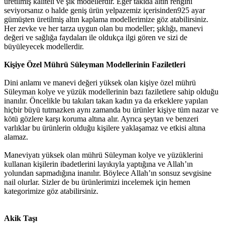
üretilmiş kaliteli ve şık modellerdir. Eğer takıda altın rengini
seviyorsanız o halde geniş ürün yelpazemiz içerisinden925 ayar
gümüşten üretilmiş altın kaplama modellerimize göz atabilirsiniz.
Her zevke ve her tarza uygun olan bu modeller; şıklığı, manevi
değeri ve sağlığa faydaları ile oldukça ilgi gören ve sizi de
büyüleyecek modellerdir.
Kişiye Özel Mührü Süleyman Modellerinin Faziletleri
Dini anlamı ve manevi değeri yüksek olan kişiye özel mührü
Süleyman kolye ve yüzük modellerinin bazı faziletlere sahip olduğu
inanılır. Öncelikle bu takıları takan kadın ya da erkeklere yapılan
hiçbir büyü tutmazken aynı zamanda bu ürünler kişiye tüm nazar ve
kötü gözlere karşı koruma altına alır. Ayrıca şeytan ve benzeri
varlıklar bu ürünlerin olduğu kişilere yaklaşamaz ve etkisi altına
alamaz.
Maneviyatı yüksek olan mührü Süleyman kolye ve yüzüklerini
kullanan kişilerin ibadetlerini layıkıyla yaptığına ve Allah’ın
yolundan sapmadığına inanılır. Böylece Allah’ın sonsuz sevgisine
nail olurlar. Sizler de bu ürünlerimizi incelemek için hemen
kategorimize göz atabilirsiniz.
Akik Taşı