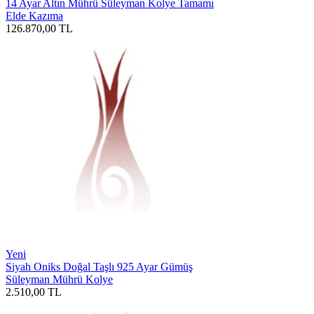
14 Ayar Altın Mührü Süleyman Kolye Tamamı
Elde Kazıma
126.870,00
TL
Yeni
Siyah Oniks Doğal Taşlı 925 Ayar Gümüş
Süleyman Mührü Kolye
2.510,00
TL