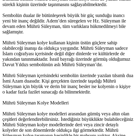
sürekli kişinin üzerinde taşınmasını sağlayabilmektedir.
Sembolün dualar ile bütünleşerek büyük bir güç sunduğu inancı
yeni bir inanç değildir. Adem’den süregelen ve Hz. Süleyman ile
devam eden Mührü Süleyman, tüm varlıklara hükmedilmeyi bile
sağlamıştır.
Mührü Süleyman kolye kullanan kişinin üstün güçlere sahip
olabileceği inanışı da oldukça yaygındır. Mührü Süleyman sadece
İslam coğrafyası içerisinde değil diğer dinlerde ve kültürlerde de
yakından tanınmaktadır. İsrail bayrağı üzerinde görmüş olduğumuz
Davut Yıldızı sembolünün aslı Mührü Süleyman’dır.
Mührü Süleyman içerisindeki sembolün üzerinde yazılan tılsımlı dua
İsmi Azam duasıdır. Kişi gerçekten üzerinde taşıdığı Mührü
Süleyman için büyük ve derin bir inanç besler ise kolyenin o kişiye
o kadar fazla fazilet sunacağı da bilinmektedir.
Mührü Süleyman Kolye Modelleri
Mührü Süleyman kolye modelleri arasından gümüş veya altın olan
çeşitleri değerlendirebilirsiniz. İstediğiniz büyüklükte bulabileceğiniz
Mührü Süleyman kolye modellerinde deri veya zincir detaylı
kolyeler de son dönemlerde oldukça ilgi görmektedir. Mührü
Süleyman kolye taşımanın kesinlikle bir mahsuru yoktur. Aksine