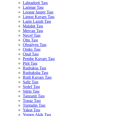
Labradorit Taşı
Larimar Taşı
Leopar Jasper Taşı
Limon Kuvars Taşı
Lapis Lazuli Taşı
Malahit Taşı
Mercan Taşı
Necef Taşı
Oltu Taşı
Obsidyen Taşı
Oniks Taşı
Opal Taşı
Pembe Kuvars Taşı
Pirit Taşı
Rudrakşa Taşı
Rudraksha Taşı
Rutil Kuvars Taşı
Safir Taşı
Sedef Taşı
Sitrin Taşı
Tanzanit Taşı
Topaz Taşı
Turmalin Taşı
Yakut Taşı
Yemen Akik Taşı