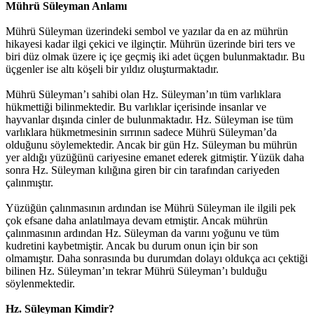
Mührü Süleyman Anlamı
Mührü Süleyman üzerindeki sembol ve yazılar da en az mührün
hikayesi kadar ilgi çekici ve ilginçtir. Mührün üzerinde biri ters ve
biri düz olmak üzere iç içe geçmiş iki adet üçgen bulunmaktadır. Bu
üçgenler ise altı köşeli bir yıldız oluşturmaktadır.
Mührü Süleyman’ı sahibi olan Hz. Süleyman’ın tüm varlıklara
hükmettiği bilinmektedir. Bu varlıklar içerisinde insanlar ve
hayvanlar dışında cinler de bulunmaktadır. Hz. Süleyman ise tüm
varlıklara hükmetmesinin sırrının sadece Mührü Süleyman’da
olduğunu söylemektedir. Ancak bir gün Hz. Süleyman bu mührün
yer aldığı yüzüğünü cariyesine emanet ederek gitmiştir. Yüzük daha
sonra Hz. Süleyman kılığına giren bir cin tarafından cariyeden
çalınmıştır.
Yüzüğün çalınmasının ardından ise Mührü Süleyman ile ilgili pek
çok efsane daha anlatılmaya devam etmiştir. Ancak mührün
çalınmasının ardından Hz. Süleyman da varını yoğunu ve tüm
kudretini kaybetmiştir. Ancak bu durum onun için bir son
olmamıştır. Daha sonrasında bu durumdan dolayı oldukça acı çektiği
bilinen Hz. Süleyman’ın tekrar Mührü Süleyman’ı bulduğu
söylenmektedir.
Hz. Süleyman Kimdir?