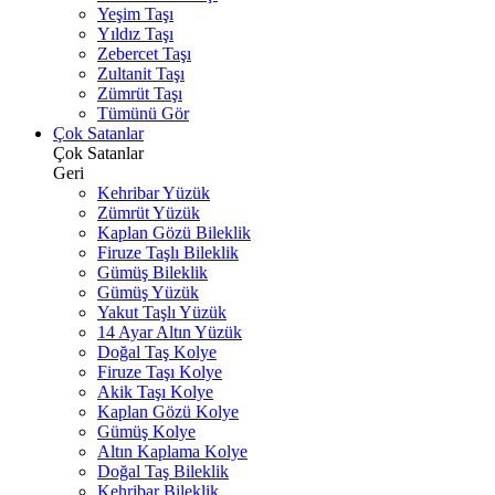
Yeşim Taşı
Yıldız Taşı
Zebercet Taşı
Zultanit Taşı
Zümrüt Taşı
Tümünü Gör
Çok Satanlar
Çok Satanlar
Geri
Kehribar Yüzük
Zümrüt Yüzük
Kaplan Gözü Bileklik
Firuze Taşlı Bileklik
Gümüş Bileklik
Gümüş Yüzük
Yakut Taşlı Yüzük
14 Ayar Altın Yüzük
Doğal Taş Kolye
Firuze Taşı Kolye
Akik Taşı Kolye
Kaplan Gözü Kolye
Gümüş Kolye
Altın Kaplama Kolye
Doğal Taş Bileklik
Kehribar Bileklik