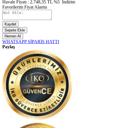
Havale Fiyatı :
2.748,35
TL
%5
İndirim
Favorilerim
Fiyat Alarmı
Kaydet
Sepete Ekle
Hemen Al
WHATSAPP SİPARİŞ HATTI
Paylaş