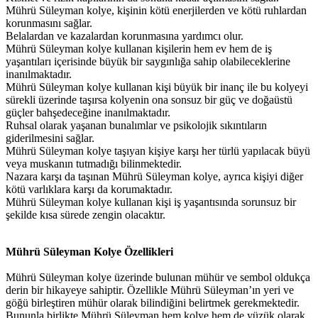
Mührü Süleyman kolye, kişinin kötü enerjilerden ve kötü ruhlardan
korunmasını sağlar.
Belalardan ve kazalardan korunmasına yardımcı olur.
Mührü Süleyman kolye kullanan kişilerin hem ev hem de iş
yaşantıları içerisinde büyük bir saygınlığa sahip olabileceklerine
inanılmaktadır.
Mührü Süleyman kolye kullanan kişi büyük bir inanç ile bu kolyeyi
sürekli üzerinde taşırsa kolyenin ona sonsuz bir güç ve doğaüstü
güçler bahşedeceğine inanılmaktadır.
Ruhsal olarak yaşanan bunalımlar ve psikolojik sıkıntıların
giderilmesini sağlar.
Mührü Süleyman kolye taşıyan kişiye karşı her türlü yapılacak büyü
veya muskanın tutmadığı bilinmektedir.
Nazara karşı da taşınan Mührü Süleyman kolye, ayrıca kişiyi diğer
kötü varlıklara karşı da korumaktadır.
Mührü Süleyman kolye kullanan kişi iş yaşantısında sorunsuz bir
şekilde kısa sürede zengin olacaktır.
Mührü Süleyman Kolye Özellikleri
Mührü Süleyman kolye üzerinde bulunan mühür ve sembol oldukça
derin bir hikayeye sahiptir. Özellikle Mührü Süleyman’ın yeri ve
göğü birleştiren mühür olarak bilindiğini belirtmek gerekmektedir.
Bununla birlikte Mührü Süleyman hem kolye hem de yüzük olarak