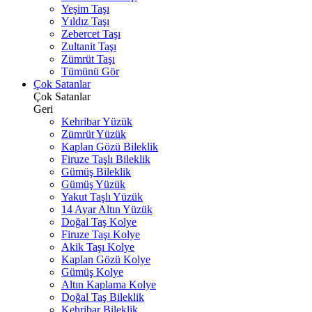
Yeşim Taşı
Yıldız Taşı
Zebercet Taşı
Zultanit Taşı
Zümrüt Taşı
Tümünü Gör
Çok Satanlar
Çok Satanlar
Geri
Kehribar Yüzük
Zümrüt Yüzük
Kaplan Gözü Bileklik
Firuze Taşlı Bileklik
Gümüş Bileklik
Gümüş Yüzük
Yakut Taşlı Yüzük
14 Ayar Altın Yüzük
Doğal Taş Kolye
Firuze Taşı Kolye
Akik Taşı Kolye
Kaplan Gözü Kolye
Gümüş Kolye
Altın Kaplama Kolye
Doğal Taş Bileklik
Kehribar Bileklik