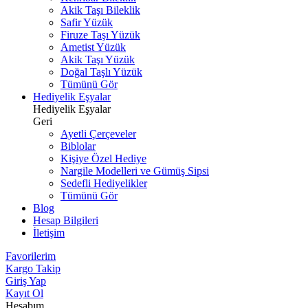
Akik Taşı Bileklik
Safir Yüzük
Firuze Taşı Yüzük
Ametist Yüzük
Akik Taşı Yüzük
Doğal Taşlı Yüzük
Tümünü Gör
Hediyelik Eşyalar
Hediyelik Eşyalar
Geri
Ayetli Çerçeveler
Biblolar
Kişiye Özel Hediye
Nargile Modelleri ve Gümüş Sipsi
Sedefli Hediyelikler
Tümünü Gör
Blog
Hesap Bilgileri
İletişim
Favorilerim
Kargo Takip
Giriş Yap
Kayıt Ol
Hesabım