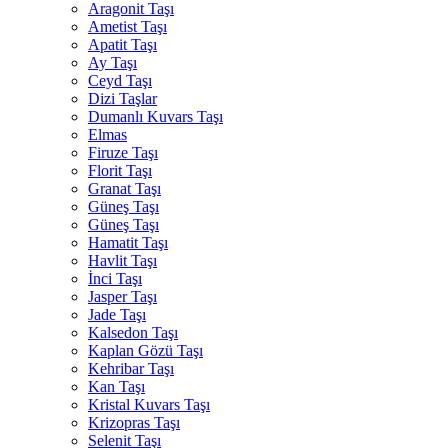
Aragonit Taşı
Ametist Taşı
Apatit Taşı
Ay Taşı
Ceyd Taşı
Dizi Taşlar
Dumanlı Kuvars Taşı
Elmas
Firuze Taşı
Florit Taşı
Granat Taşı
Güneş Taşı
Güneş Taşı
Hamatit Taşı
Havlit Taşı
İnci Taşı
Jasper Taşı
Jade Taşı
Kalsedon Taşı
Kaplan Gözü Taşı
Kehribar Taşı
Kan Taşı
Kristal Kuvars Taşı
Krizopras Taşı
Selenit Taşı