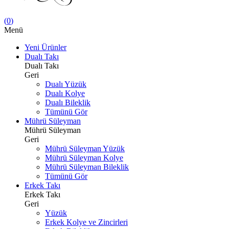
(
0
)
Menü
Yeni Ürünler
Dualı Takı
Dualı Takı
Geri
Dualı Yüzük
Dualı Kolye
Dualı Bileklik
Tümünü Gör
Mührü Süleyman
Mührü Süleyman
Geri
Mührü Süleyman Yüzük
Mührü Süleyman Kolye
Mührü Süleyman Bileklik
Tümünü Gör
Erkek Takı
Erkek Takı
Geri
Yüzük
Erkek Kolye ve Zincirleri