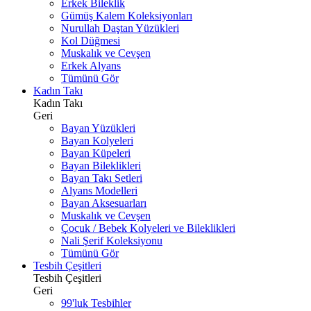
Erkek Bileklik
Gümüş Kalem Koleksiyonları
Nurullah Daştan Yüzükleri
Kol Düğmesi
Muskalık ve Cevşen
Erkek Alyans
Tümünü Gör
Kadın Takı
Kadın Takı
Geri
Bayan Yüzükleri
Bayan Kolyeleri
Bayan Küpeleri
Bayan Bileklikleri
Bayan Takı Setleri
Alyans Modelleri
Bayan Aksesuarları
Muskalık ve Cevşen
Çocuk / Bebek Kolyeleri ve Bileklikleri
Nali Şerif Koleksiyonu
Tümünü Gör
Tesbih Çeşitleri
Tesbih Çeşitleri
Geri
99'luk Tesbihler