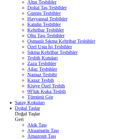
Altın Tesbihler
Doğal Taş Tesbihler
Gümüş Tesbihler
Hayvansal Tesbihler
Katalin Tesbihler
Kehribar Tesbihler
Oltu Taşı Tesbihler
Osmanlı Sıkma Kehribar Tesbihler
Özel Usta İşi Tesbihler
Sıkma Kehribar Tesbihler
Tesbih Kutuları
Zaza Tesbihler
Ağaç Tesbihler
Namaz Tesbihi
Kazaz Tesbih
Kişiye Özel Tesbih
99'luk Kuka Tesbih
Tümünü Gör
Saray Kokuları
Doğal Taşlar
Doğal Taşlar
Geri
Akik Taşı
Akuamarin Taşı
Amazonit Taşı