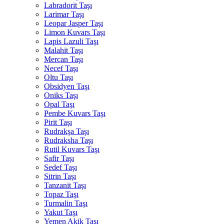
Labradorit Taşı
Larimar Taşı
Leopar Jasper Taşı
Limon Kuvars Taşı
Lapis Lazuli Taşı
Malahit Taşı
Mercan Taşı
Necef Taşı
Oltu Taşı
Obsidyen Taşı
Oniks Taşı
Opal Taşı
Pembe Kuvars Taşı
Pirit Taşı
Rudrakşa Taşı
Rudraksha Taşı
Rutil Kuvars Taşı
Safir Taşı
Sedef Taşı
Sitrin Taşı
Tanzanit Taşı
Topaz Taşı
Turmalin Taşı
Yakut Taşı
Yemen Akik Taşı