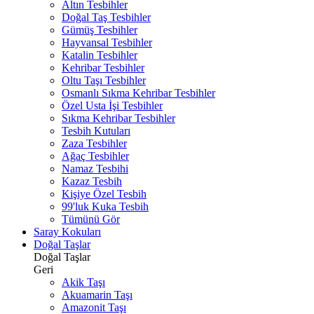
Altın Tesbihler
Doğal Taş Tesbihler
Gümüş Tesbihler
Hayvansal Tesbihler
Katalin Tesbihler
Kehribar Tesbihler
Oltu Taşı Tesbihler
Osmanlı Sıkma Kehribar Tesbihler
Özel Usta İşi Tesbihler
Sıkma Kehribar Tesbihler
Tesbih Kutuları
Zaza Tesbihler
Ağaç Tesbihler
Namaz Tesbihi
Kazaz Tesbih
Kişiye Özel Tesbih
99'luk Kuka Tesbih
Tümünü Gör
Saray Kokuları
Doğal Taşlar
Doğal Taşlar
Geri
Akik Taşı
Akuamarin Taşı
Amazonit Taşı