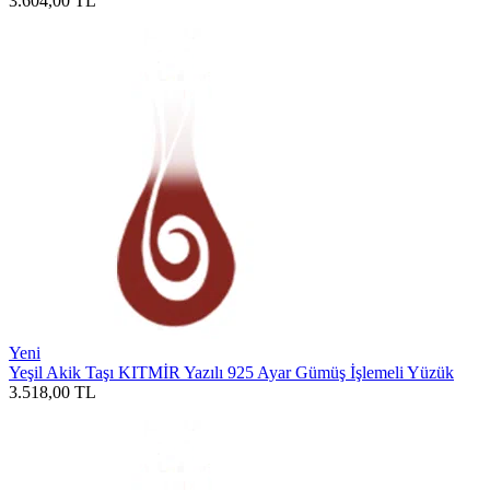
3.604,00
TL
Yeni
Yeşil Akik Taşı KITMİR Yazılı 925 Ayar Gümüş İşlemeli Yüzük
3.518,00
TL