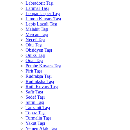
Labradorit Taşı
Larimar Taşı
Leopar Jasper Taşı
Limon Kuvars Taşı
Lapis Lazuli Taşı
Malahit Taşı
Mercan Taşı
Necef Taşı
Oltu Taşı
Obsidyen Taşı
Oniks Taşı
Opal Taşı
Pembe Kuvars Taşı
Pirit Taşı
Rudrakşa Taşı
Rudraksha Taşı
Rutil Kuvars Taşı
Safir Taşı
Sedef Taşı
Sitrin Taşı
Tanzanit Taşı
Topaz Taşı
Turmalin Taşı
Yakut Taşı
Yemen Akik Taşı