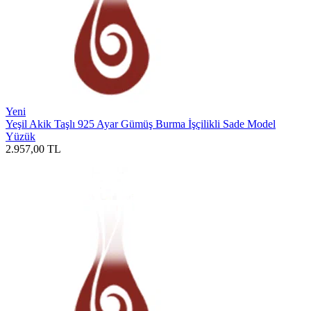
Yeni
Yeşil Akik Taşlı 925 Ayar Gümüş Burma İşçilikli Sade Model
Yüzük
2.957,00
TL