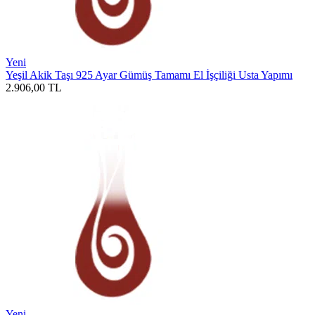
Yeni
Yeşil Akik Taşı 925 Ayar Gümüş Tamamı El İşçiliği Usta Yapımı
2.906,00
TL
Yeni