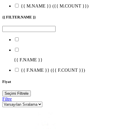
{{ M.NAME }}
({{ M.COUNT }})
{{ FILTER.NAME }}
{{ F.NAME }}
{{ F.NAME }}
({{ F.COUNT }})
Fiyat
Seçimi Filtrele
Filtre