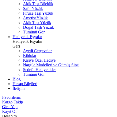
Akik Taşı Bileklik
Safir Yüzük
Firuze Taşı Yüzük
Ametist Yüzük
Akik Taşı Yüzük
Doğal Taşlı Yüzük
Tümünü Gör
Hediyelik Eşyalar
Hediyelik Eşyalar
Geri
Ayetli Çerçeveler
Biblolar
Kişiye Özel Hediye
Nargile Modelleri ve Gümüş Sipsi
Sedefli Hediyelikler
Tümünü Gör
Blog
Hesap Bilgileri
İletişim
Favorilerim
Kargo Takip
Giriş Yap
Kayıt Ol
Hesabım