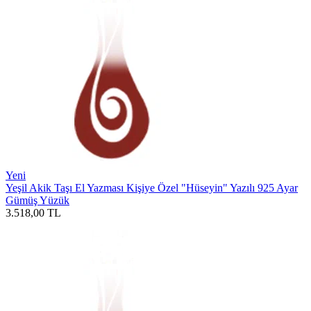
Yeni
Yeşil Akik Taşı El Yazması Kişiye Özel "Hüseyin" Yazılı 925 Ayar
Gümüş Yüzük
3.518,00
TL