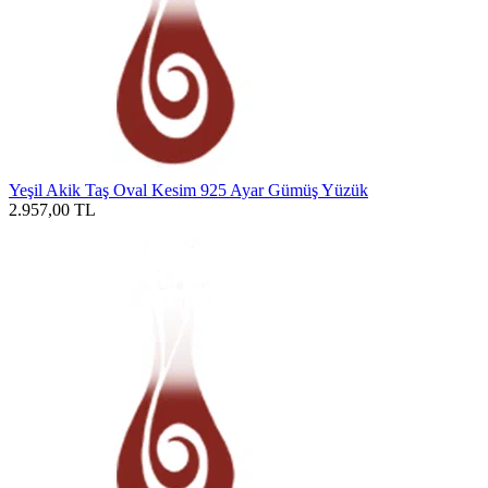
Yeşil Akik Taş Oval Kesim 925 Ayar Gümüş Yüzük
2.957,00
TL