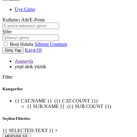
Üye Girişi
Kullanıcı Adı/E-Posta
Şifre
Beni Hatırla
Şifremi Unuttum
Kayıt Ol
Giriş Yap
Anasayfa
yeşil akik yüzük
Filtre
Kategoriler
{{ CAT.NAME }}
({{ CAT.COUNT }})
{{ SUB.NAME }}
({{ SUB.COUNT }})
Seçilen Filtreler
{{ SELECTED.TEXT }} ×
HEPSİNİ SİL