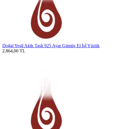
Doğal Yeşil Akik Taşlı 925 Ayar Gümüş El İşİ Yüzük
2.864,00
TL