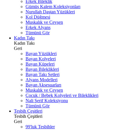
Erkek Bileklik
Gümüş Kalem Koleksiyonları
Nurullah Daştan Yüzükleri
Kol Düğmesi
Muskalık ve Cevşen
Erkek Alyans
Tümünü Gör
Kadın Takı
Kadın Takı
Geri
Bayan Yüzükleri
Bayan Kolyeleri
Bayan Küpeleri
Bayan Bileklikleri
Bayan Takı Setleri
Alyans Modelleri
Bayan Aksesuarları
Muskalık ve Cevşen
Çocuk / Bebek Kolyeleri ve Bileklikleri
Nali Şerif Koleksiyonu
Tümünü Gör
Tesbih Çeşitleri
Tesbih Çeşitleri
Geri
99'luk Tesbihler