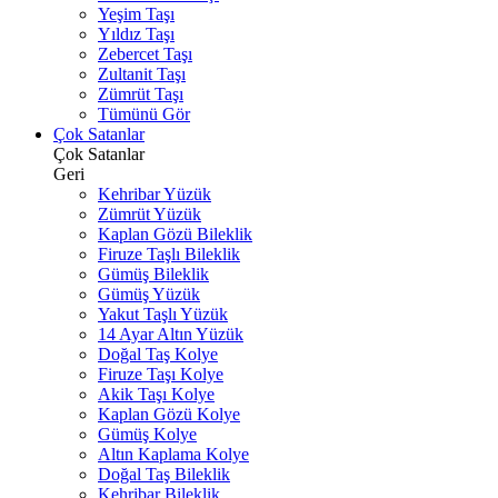
Yeşim Taşı
Yıldız Taşı
Zebercet Taşı
Zultanit Taşı
Zümrüt Taşı
Tümünü Gör
Çok Satanlar
Çok Satanlar
Geri
Kehribar Yüzük
Zümrüt Yüzük
Kaplan Gözü Bileklik
Firuze Taşlı Bileklik
Gümüş Bileklik
Gümüş Yüzük
Yakut Taşlı Yüzük
14 Ayar Altın Yüzük
Doğal Taş Kolye
Firuze Taşı Kolye
Akik Taşı Kolye
Kaplan Gözü Kolye
Gümüş Kolye
Altın Kaplama Kolye
Doğal Taş Bileklik
Kehribar Bileklik