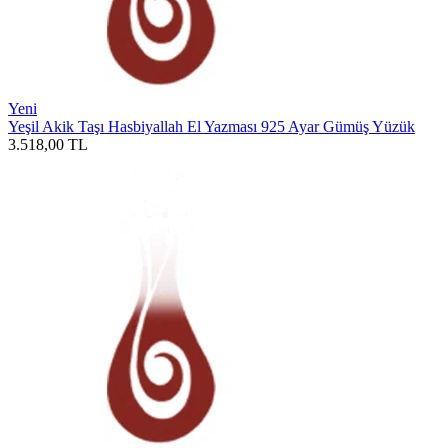
Yeni
Yeşil Akik Taşı Hasbiyallah El Yazması 925 Ayar Gümüş Yüzük
3.518,00
TL