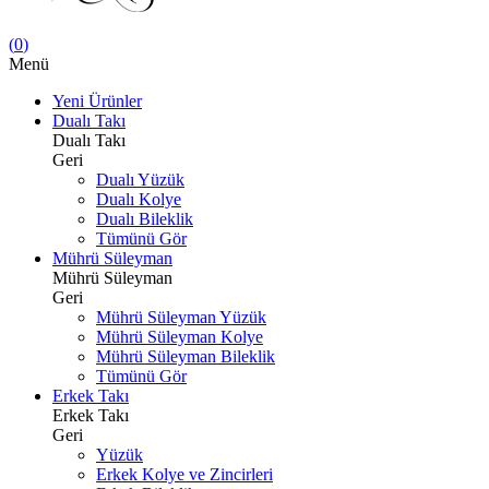
(
0
)
Menü
Yeni Ürünler
Dualı Takı
Dualı Takı
Geri
Dualı Yüzük
Dualı Kolye
Dualı Bileklik
Tümünü Gör
Mührü Süleyman
Mührü Süleyman
Geri
Mührü Süleyman Yüzük
Mührü Süleyman Kolye
Mührü Süleyman Bileklik
Tümünü Gör
Erkek Takı
Erkek Takı
Geri
Yüzük
Erkek Kolye ve Zincirleri