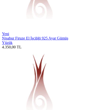
Yeni
Nişabur Firuze El İşçiliği 925 Ayar Gümüş
Yüzük
4.350,00
TL