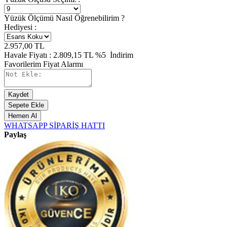
Yüzük Ölçümü Nasıl Öğrenebilirim ?
Hediyesi :
2.957,00
TL
Havale Fiyatı :
2.809,15
TL
%5
İndirim
Favorilerim
Fiyat Alarmı
Kaydet
Sepete Ekle
Hemen Al
WHATSAPP SİPARİŞ HATTI
Paylaş