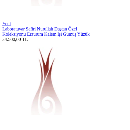
Yeni
Laboratuvar Safiri Nurullah Daştan Özel
Koleksiyonu Erzurum Kalem İşi Gümüş Yüzük
34.500,00
TL