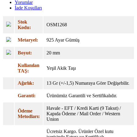
Yorumlar
İade Koşulları
Stok
OSM1268
Kodu:
Metaryel:
925 Ayar Gümüş
Boyut:
20 mm
Kullanılan
Yeşil Akik Taşı
TAŞ:
Ağırlık:
13 Gr (+/-1,5) Numaraya Göre Değişebilir.
Garanti:
Ürünümüz Garantili ve Sertifikalıdır.
Havale - EFT / Kredi Karti (9 Taksıt) /
Ödeme
Kapıda Ödeme / Mail Order / Western
Metodları:
Union
Ücretsiz Kargo. Ürünler Özel
kutu
içerisinde Fatura ve Sertifikalı