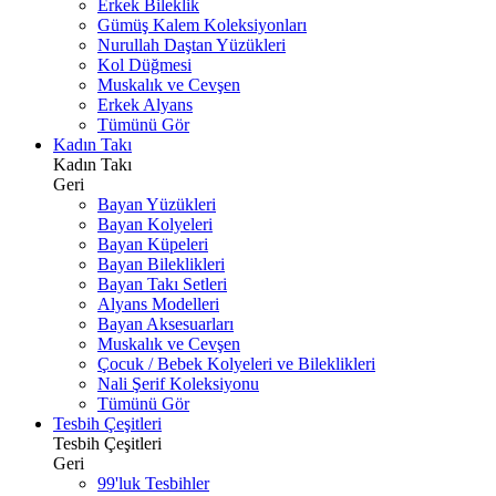
Erkek Bileklik
Gümüş Kalem Koleksiyonları
Nurullah Daştan Yüzükleri
Kol Düğmesi
Muskalık ve Cevşen
Erkek Alyans
Tümünü Gör
Kadın Takı
Kadın Takı
Geri
Bayan Yüzükleri
Bayan Kolyeleri
Bayan Küpeleri
Bayan Bileklikleri
Bayan Takı Setleri
Alyans Modelleri
Bayan Aksesuarları
Muskalık ve Cevşen
Çocuk / Bebek Kolyeleri ve Bileklikleri
Nali Şerif Koleksiyonu
Tümünü Gör
Tesbih Çeşitleri
Tesbih Çeşitleri
Geri
99'luk Tesbihler