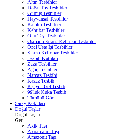
Altın Tesbihler
Doğal Taş Tesbihler
Gümüş Tesbihler
Hayvansal Tesbihler
Katalin Tesbihler
Kehribar Tesbihler
Oltu Taşı Tesbihler
Osmanlı Sıkma Kehribar Tesbihler
Özel Usta İşi Tesbihler
Sıkma Kehribar Tesbihler
Tesbih Kutuları
Zaza Tesbihler
Ağaç Tesbihler
Namaz Tesbihi
Kazaz Tesbih
Kişiye Özel Tesbih
99'luk Kuka Tesbih
Tümünü Gör
Saray Kokuları
Doğal Taşlar
Doğal Taşlar
Geri
Akik Taşı
Akuamarin Taşı
Amazonit Taşı