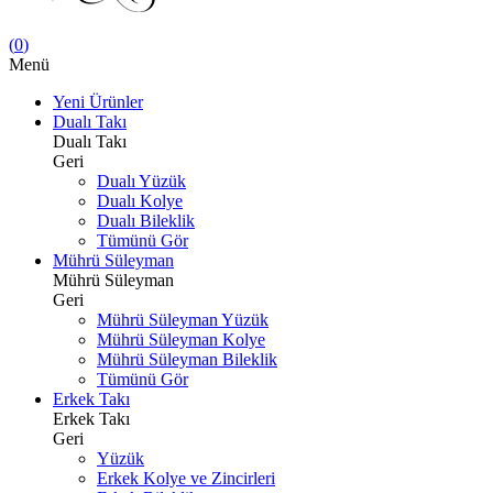
(
0
)
Menü
Yeni Ürünler
Dualı Takı
Dualı Takı
Geri
Dualı Yüzük
Dualı Kolye
Dualı Bileklik
Tümünü Gör
Mührü Süleyman
Mührü Süleyman
Geri
Mührü Süleyman Yüzük
Mührü Süleyman Kolye
Mührü Süleyman Bileklik
Tümünü Gör
Erkek Takı
Erkek Takı
Geri
Yüzük
Erkek Kolye ve Zincirleri