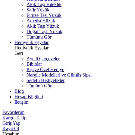
Akik Taşı Bileklik
Safir Yüzük
Firuze Taşı Yüzük
Ametist Yüzük
Akik Taşı Yüzük
Doğal Taşlı Yüzük
Tümünü Gör
Hediyelik Eşyalar
Hediyelik Eşyalar
Geri
Ayetli Çerçeveler
Biblolar
Kişiye Özel Hediye
Nargile Modelleri ve Gümüş Sipsi
Sedefli Hediyelikler
Tümünü Gör
Blog
Hesap Bilgileri
İletişim
Favorilerim
Kargo Takip
Giriş Yap
Kayıt Ol
Hesabım