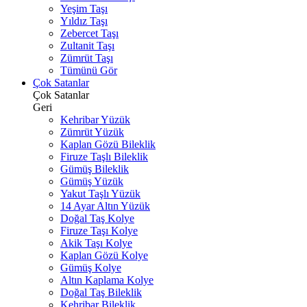
Yeşim Taşı
Yıldız Taşı
Zebercet Taşı
Zultanit Taşı
Zümrüt Taşı
Tümünü Gör
Çok Satanlar
Çok Satanlar
Geri
Kehribar Yüzük
Zümrüt Yüzük
Kaplan Gözü Bileklik
Firuze Taşlı Bileklik
Gümüş Bileklik
Gümüş Yüzük
Yakut Taşlı Yüzük
14 Ayar Altın Yüzük
Doğal Taş Kolye
Firuze Taşı Kolye
Akik Taşı Kolye
Kaplan Gözü Kolye
Gümüş Kolye
Altın Kaplama Kolye
Doğal Taş Bileklik
Kehribar Bileklik