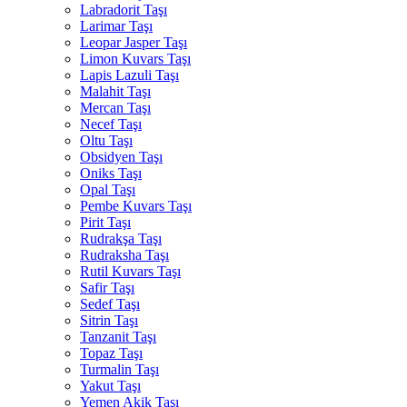
Labradorit Taşı
Larimar Taşı
Leopar Jasper Taşı
Limon Kuvars Taşı
Lapis Lazuli Taşı
Malahit Taşı
Mercan Taşı
Necef Taşı
Oltu Taşı
Obsidyen Taşı
Oniks Taşı
Opal Taşı
Pembe Kuvars Taşı
Pirit Taşı
Rudrakşa Taşı
Rudraksha Taşı
Rutil Kuvars Taşı
Safir Taşı
Sedef Taşı
Sitrin Taşı
Tanzanit Taşı
Topaz Taşı
Turmalin Taşı
Yakut Taşı
Yemen Akik Taşı