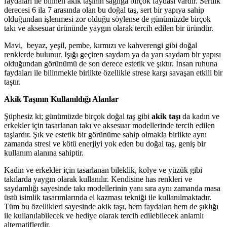
faydaları ile bilinen akik taşının sağlığa birçok faydası vardır. Sertlik
derecesi 6 ila 7 arasında olan bu doğal taş, sert bir yapıya sahip
olduğundan işlenmesi zor olduğu söylense de günümüzde birçok
takı ve aksesuar ürününde yaygın olarak tercih edilen bir üründür.
Mavi, beyaz, yeşil, pembe, kırmızı ve kahverengi gibi doğal
renklerde bulunur. Işığı geçiren saydam ya da yarı saydam bir yapısı
olduğundan görünümü de son derece estetik ve şıktır. İnsan ruhuna
faydaları ile bilinmekle birlikte özellikle strese karşı savaşan etkili bir
taştır.
Akik Taşının Kullanıldığı Alanlar
Şüphesiz ki; günümüzde birçok doğal taş gibi
akik taşı
da kadın ve
erkekler için tasarlanan takı ve aksesuar modellerinde tercih edilen
taşlardır. Şık ve estetik bir görünüme sahip olmakla birlikte aynı
zamanda stresi ve kötü enerjiyi yok eden bu doğal taş, geniş bir
kullanım alanına sahiptir.
Kadın ve erkekler için tasarlanan bileklik, kolye ve yüzük gibi
takılarda yaygın olarak kullanılır. Kendisine has renkleri ve
saydamlığı sayesinde takı modellerinin yanı sıra aynı zamanda masa
üstü isimlik tasarımlarında el kazması tekniği ile kullanılmaktadır.
Tüm bu özellikleri sayesinde akik taşı, hem faydaları hem de şıklığı
ile kullanılabilecek ve hediye olarak tercih edilebilecek anlamlı
alternatiflerdir.