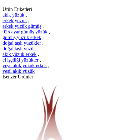
Ürün Etiketleri
akik yüzük
,
erkek yüzük
,
erkek yüzük gümüş
,
925 ayar gümüş yüzük
,
gümüş yüzük erkek
,
doğal taşlı yüzükler
,
doğal taşlı yüzük
,
akik yüzük erkek
,
el işçiliği yüzükler
,
yeşil akik yüzük erkek
,
yeşil akik yüzük
Benzer Ürünler