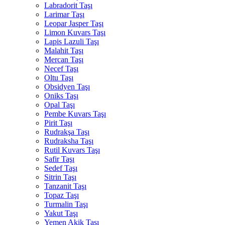
Labradorit Taşı
Larimar Taşı
Leopar Jasper Taşı
Limon Kuvars Taşı
Lapis Lazuli Taşı
Malahit Taşı
Mercan Taşı
Necef Taşı
Oltu Taşı
Obsidyen Taşı
Oniks Taşı
Opal Taşı
Pembe Kuvars Taşı
Pirit Taşı
Rudrakşa Taşı
Rudraksha Taşı
Rutil Kuvars Taşı
Safir Taşı
Sedef Taşı
Sitrin Taşı
Tanzanit Taşı
Topaz Taşı
Turmalin Taşı
Yakut Taşı
Yemen Akik Taşı