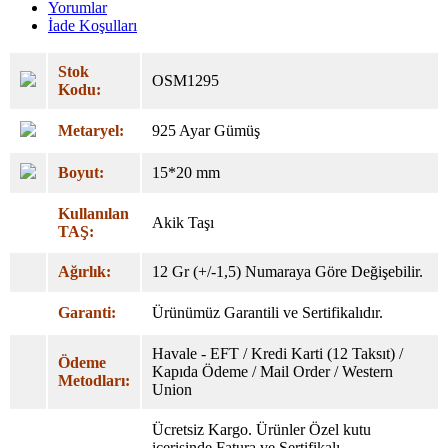
Yorumlar
İade Koşulları
Stok
OSM1295
Kodu:
Metaryel:
925 Ayar Gümüş
Boyut:
15*20 mm
Kullanılan
Akik Taşı
TAŞ:
Ağırlık:
12 Gr (+/-1,5) Numaraya Göre Değişebilir.
Garanti:
Ürünümüz Garantili ve Sertifikalıdır.
Havale - EFT / Kredi Karti (12 Taksıt) /
Ödeme
Kapıda Ödeme / Mail Order / Western
Metodları:
Union
Ücretsiz Kargo. Ürünler Özel
kutu
içerisinde Fatura ve Sertifikalı