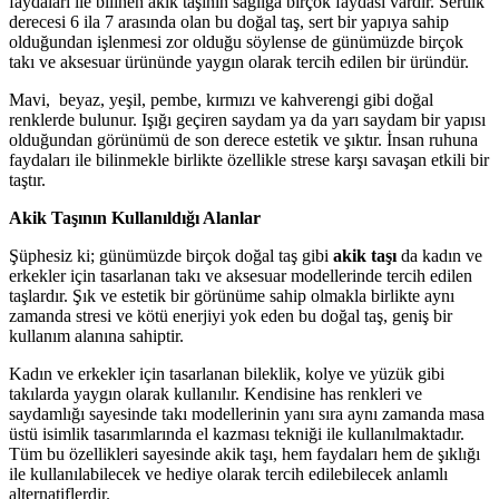
faydaları ile bilinen akik taşının sağlığa birçok faydası vardır. Sertlik
derecesi 6 ila 7 arasında olan bu doğal taş, sert bir yapıya sahip
olduğundan işlenmesi zor olduğu söylense de günümüzde birçok
takı ve aksesuar ürününde yaygın olarak tercih edilen bir üründür.
Mavi, beyaz, yeşil, pembe, kırmızı ve kahverengi gibi doğal
renklerde bulunur. Işığı geçiren saydam ya da yarı saydam bir yapısı
olduğundan görünümü de son derece estetik ve şıktır. İnsan ruhuna
faydaları ile bilinmekle birlikte özellikle strese karşı savaşan etkili bir
taştır.
Akik Taşının Kullanıldığı Alanlar
Şüphesiz ki; günümüzde birçok doğal taş gibi
akik taşı
da kadın ve
erkekler için tasarlanan takı ve aksesuar modellerinde tercih edilen
taşlardır. Şık ve estetik bir görünüme sahip olmakla birlikte aynı
zamanda stresi ve kötü enerjiyi yok eden bu doğal taş, geniş bir
kullanım alanına sahiptir.
Kadın ve erkekler için tasarlanan bileklik, kolye ve yüzük gibi
takılarda yaygın olarak kullanılır. Kendisine has renkleri ve
saydamlığı sayesinde takı modellerinin yanı sıra aynı zamanda masa
üstü isimlik tasarımlarında el kazması tekniği ile kullanılmaktadır.
Tüm bu özellikleri sayesinde akik taşı, hem faydaları hem de şıklığı
ile kullanılabilecek ve hediye olarak tercih edilebilecek anlamlı
alternatiflerdir.