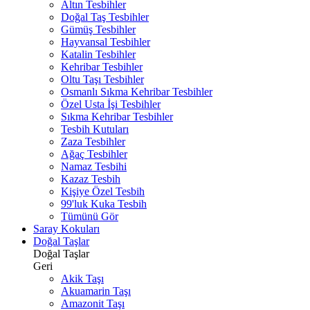
Altın Tesbihler
Doğal Taş Tesbihler
Gümüş Tesbihler
Hayvansal Tesbihler
Katalin Tesbihler
Kehribar Tesbihler
Oltu Taşı Tesbihler
Osmanlı Sıkma Kehribar Tesbihler
Özel Usta İşi Tesbihler
Sıkma Kehribar Tesbihler
Tesbih Kutuları
Zaza Tesbihler
Ağaç Tesbihler
Namaz Tesbihi
Kazaz Tesbih
Kişiye Özel Tesbih
99'luk Kuka Tesbih
Tümünü Gör
Saray Kokuları
Doğal Taşlar
Doğal Taşlar
Geri
Akik Taşı
Akuamarin Taşı
Amazonit Taşı