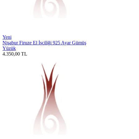
Yeni
Nişabur Firuze El İşçiliği 925 Ayar Gümüş
Yüzük
4.350,00
TL