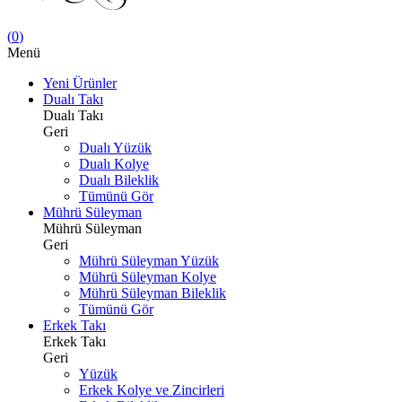
(
0
)
Menü
Yeni Ürünler
Dualı Takı
Dualı Takı
Geri
Dualı Yüzük
Dualı Kolye
Dualı Bileklik
Tümünü Gör
Mührü Süleyman
Mührü Süleyman
Geri
Mührü Süleyman Yüzük
Mührü Süleyman Kolye
Mührü Süleyman Bileklik
Tümünü Gör
Erkek Takı
Erkek Takı
Geri
Yüzük
Erkek Kolye ve Zincirleri