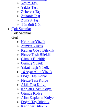
Yeşim Taşı
Yıldız Taşı
Zebercet Taşı
Zultanit Taşı
Zümrüt Taşı
Tümünü Gör
Çok Satanlar
Çok Satanlar
Geri
Kehribar Yüzük
Zümrüt Yüzük
Kaplan Gözü Bileklik
Firuze Taşlı Bileklik
Gümüş Bileklik
Gümüş Yüzük
Yakut Taşlı Yüzük
14 Ayar Altın Yüzük
Doğal Taş Kolye
Firuze Taşı Kolye
Akik Taşı Kolye
Kaplan Gözü Kolye
Gümüş Kolye
Altın Kaplama Kolye
Doğal Taş Bileklik
Kehribar Bileklik