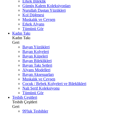
Erkek Bileklik
Gümüş Kalem Koleksiyonları
Nurullah Daştan Yüzükleri
Kol Düğmesi
Muskalık ve Cevşen
Erkek Alyans
Tümünü Gör
Kadın Takı
Kadın Takı
Geri
Bayan Yüzükleri
Bayan Kolyeleri
Bayan Küpeleri
Bayan Bileklikleri
Bayan Takı Setleri
Alyans Modelleri
Bayan Aksesuarları
Muskalık ve Cevşen
Çocuk / Bebek Kolyeleri ve Bileklikleri
Nali Şerif Koleksiyonu
Tümünü Gör
Tesbih Çeşitleri
Tesbih Çeşitleri
Geri
99'luk Tesbihler