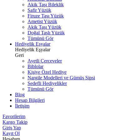
Akik Taşı Bileklik
Safir Yüzük
Firuze Taşı Yüzük
Ametist Yüzük
Akik Taşı Yüzük
Doğal Taşlı Yüzük
Tümünü Gör
Hediyelik Eşyalar
Hediyelik Eşyalar
Geri
Ayetli Çerçeveler
Biblolar
Kişiye Özel Hediye
Nargile Modelleri ve Gümüş Sipsi
Sedefli Hediyelikler
Tümünü Gör
Blog
Hesap Bilgileri
İletişim
Favorilerim
Kargo Takip
Giriş Yap
Kayıt Ol
Hesabım