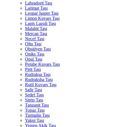
Labradorit Taşı
Larimar Taşı
Leopar Jasper Taşı
Limon Kuvars Taşı
Lapis Lazuli Taşı
Malahit Taşı
Mercan Taşı
Necef Taşı
Oltu Taşı
Obsidyen Taşı
Oniks Taşı
Opal Taşı
Pembe Kuvars Taşı
Pirit Taşı
Rudrakşa Taşı
Rudraksha Taşı
Rutil Kuvars Taşı
Safir Taşı
Sedef Taşı
Sitrin Taşı
Tanzanit Taşı
Topaz Taşı
Turmalin Taşı
Yakut Taşı
Yemen Akik Taşı