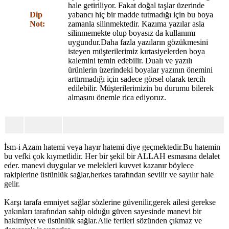
hale getiriliyor. Fakat doğal taşlar üzerinde
Dip
yabancı hiç bir madde tutmadığı için bu boya
Not:
zamanla silinmektedir. Kazıma yazılar asla
silinmemekte olup boyasız da kullanımı
uygundur.Daha fazla yazıların gözükmesini
isteyen müşterilerimiz kırtasiyelerden boya
kalemini temin edebilir. Dualı ve yazılı
ürünlerin üzerindeki boyalar yazının önemini
arttırmadığı için sadece görsel olarak tercih
edilebilir. Müşterilerimizin bu durumu bilerek
almasını önemle rica ediyoruz.
İsm-i Azam hatemi veya hayır hatemi diye geçmektedir.Bu hatemin
bu vefki çok kıymetlidir. Her bir şekil bir ALLAH esmasına delalet
eder. manevi duygular ve melekleri kuvvet kazanır böylece
rakiplerine üstünlük sağlar,herkes tarafından sevilir ve sayılır hale
gelir.
Karşı tarafa emniyet sağlar sözlerine güvenilir,gerek ailesi gerekse
yakınları tarafından sahip olduğu güven sayesinde manevi bir
hakimiyet ve üstünlük sağlar.Aile fertleri sözünden çıkmaz ve