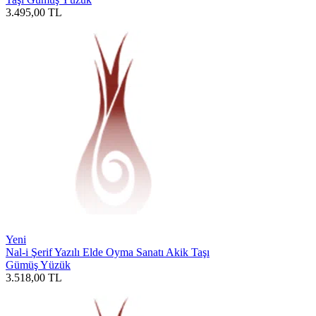
3.495,00
TL
Yeni
Nal-i Şerif Yazılı Elde Oyma Sanatı Akik Taşı
Gümüş Yüzük
3.518,00
TL