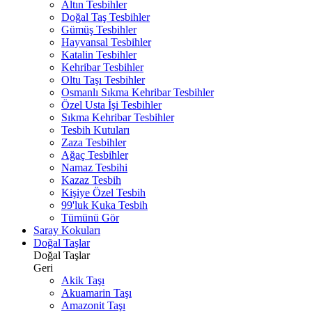
Altın Tesbihler
Doğal Taş Tesbihler
Gümüş Tesbihler
Hayvansal Tesbihler
Katalin Tesbihler
Kehribar Tesbihler
Oltu Taşı Tesbihler
Osmanlı Sıkma Kehribar Tesbihler
Özel Usta İşi Tesbihler
Sıkma Kehribar Tesbihler
Tesbih Kutuları
Zaza Tesbihler
Ağaç Tesbihler
Namaz Tesbihi
Kazaz Tesbih
Kişiye Özel Tesbih
99'luk Kuka Tesbih
Tümünü Gör
Saray Kokuları
Doğal Taşlar
Doğal Taşlar
Geri
Akik Taşı
Akuamarin Taşı
Amazonit Taşı