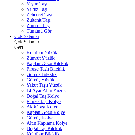
Yeşim Taşı
Yıldız Taşı
Zebercet Taşı
Zultanit Taşı
Zümrüt Taşı
Tümünü Gör
Çok Satanlar
Çok Satanlar
Geri
Kehribar Yüzük
Zümrüt Yüzük
Kaplan Gözü Bileklik
Firuze Taşlı Bileklik
Gümüş Bileklik
Gümüş Yüzük
Yakut Taşlı Yüzük
14 Ayar Altın Yüzük
Doğal Taş Kolye
Firuze Taşı Kolye
Akik Taşı Kolye
Kaplan Gözü Kolye
Gümüş Kolye
Altın Kaplama Kolye
Doğal Taş Bileklik
Kehribar Bileklik