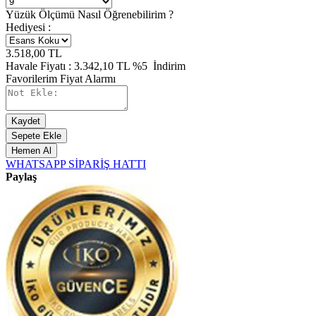
Yüzük Ölçümü Nasıl Öğrenebilirim ?
Hediyesi :
3.518,00
TL
Havale Fiyatı :
3.342,10
TL
%5
İndirim
Favorilerim
Fiyat Alarmı
Kaydet
Sepete Ekle
Hemen Al
WHATSAPP SİPARİŞ HATTI
Paylaş