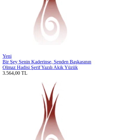
Yeni
Bir Şey Senin Kaderinse, Senden Başkasının
Olmaz Hadisi Şerif Yazılı Akik Yüzük
3.564,00
TL