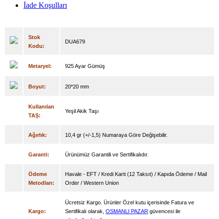
İade Koşulları
Stok
DUA679
Kodu:
Metaryel:
925 Ayar Gümüş
Boyut:
20*20 mm
Kullanılan
Yeşil Akik Taşı
TAŞ:
Ağırlık:
10,4 gr (+/-1,5) Numaraya Göre Değişebilir.
Garanti:
Ürünümüz Garantili ve Sertifikalıdır.
Ödeme
Havale - EFT / Kredi Karti (12 Taksıt) / Kapıda Ödeme / Mail
Metodları:
Order / Western Union
Ücretsiz Kargo. Ürünler Özel kutu içerisinde Fatura ve
Kargo:
Sertifikalı olarak,
OSMANLI PAZAR
güvencesi ile