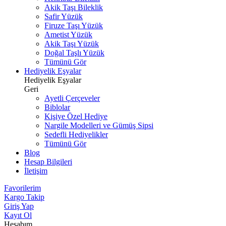
Akik Taşı Bileklik
Safir Yüzük
Firuze Taşı Yüzük
Ametist Yüzük
Akik Taşı Yüzük
Doğal Taşlı Yüzük
Tümünü Gör
Hediyelik Eşyalar
Hediyelik Eşyalar
Geri
Ayetli Çerçeveler
Biblolar
Kişiye Özel Hediye
Nargile Modelleri ve Gümüş Sipsi
Sedefli Hediyelikler
Tümünü Gör
Blog
Hesap Bilgileri
İletişim
Favorilerim
Kargo Takip
Giriş Yap
Kayıt Ol
Hesabım