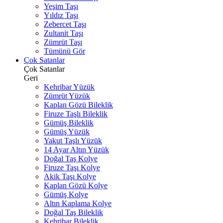
Yeşim Taşı
Yıldız Taşı
Zebercet Taşı
Zultanit Taşı
Zümrüt Taşı
Tümünü Gör
Çok Satanlar
Çok Satanlar
Geri
Kehribar Yüzük
Zümrüt Yüzük
Kaplan Gözü Bileklik
Firuze Taşlı Bileklik
Gümüş Bileklik
Gümüş Yüzük
Yakut Taşlı Yüzük
14 Ayar Altın Yüzük
Doğal Taş Kolye
Firuze Taşı Kolye
Akik Taşı Kolye
Kaplan Gözü Kolye
Gümüş Kolye
Altın Kaplama Kolye
Doğal Taş Bileklik
Kehribar Bileklik