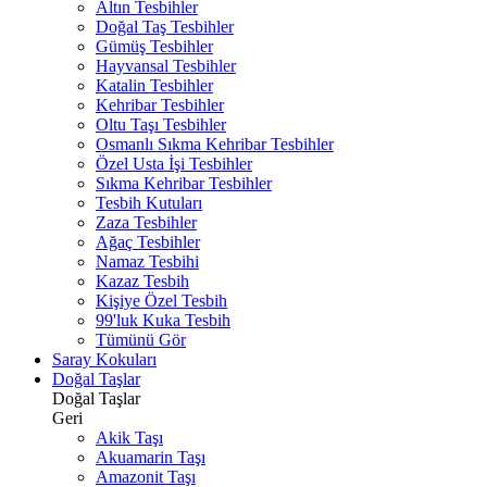
Altın Tesbihler
Doğal Taş Tesbihler
Gümüş Tesbihler
Hayvansal Tesbihler
Katalin Tesbihler
Kehribar Tesbihler
Oltu Taşı Tesbihler
Osmanlı Sıkma Kehribar Tesbihler
Özel Usta İşi Tesbihler
Sıkma Kehribar Tesbihler
Tesbih Kutuları
Zaza Tesbihler
Ağaç Tesbihler
Namaz Tesbihi
Kazaz Tesbih
Kişiye Özel Tesbih
99'luk Kuka Tesbih
Tümünü Gör
Saray Kokuları
Doğal Taşlar
Doğal Taşlar
Geri
Akik Taşı
Akuamarin Taşı
Amazonit Taşı