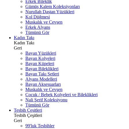
Erkek Bileklik
Gümüş Kalem Koleksiyonları
Nurullah Daştan Yüzükleri
Kol Düğmesi
Muskalık ve Cevşen
Erkek Alyans
Tümünü Gör
Kadın Takı
Kadın Takı
Geri
Bayan Yüzükleri
Bayan Kolyeleri
Bayan Küpeleri
Bayan Bileklikleri
Bayan Takı Setleri
Alyans Modelleri
Bayan Aksesuarları
Muskalık ve Cevşen
Çocuk / Bebek Kolyeleri ve Bileklikleri
Nali Şerif Koleksiyonu
Tümünü Gör
Tesbih Çeşitleri
Tesbih Çeşitleri
Geri
99'luk Tesbihler