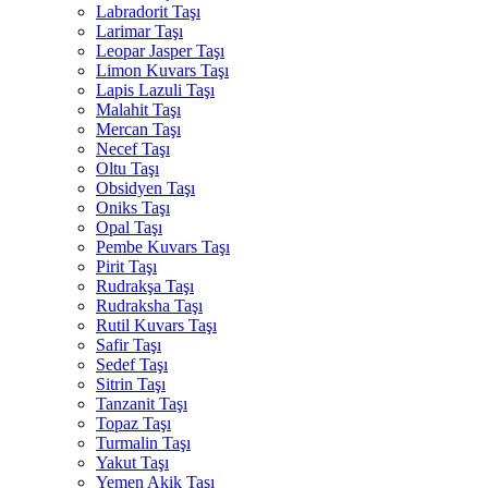
Labradorit Taşı
Larimar Taşı
Leopar Jasper Taşı
Limon Kuvars Taşı
Lapis Lazuli Taşı
Malahit Taşı
Mercan Taşı
Necef Taşı
Oltu Taşı
Obsidyen Taşı
Oniks Taşı
Opal Taşı
Pembe Kuvars Taşı
Pirit Taşı
Rudrakşa Taşı
Rudraksha Taşı
Rutil Kuvars Taşı
Safir Taşı
Sedef Taşı
Sitrin Taşı
Tanzanit Taşı
Topaz Taşı
Turmalin Taşı
Yakut Taşı
Yemen Akik Taşı