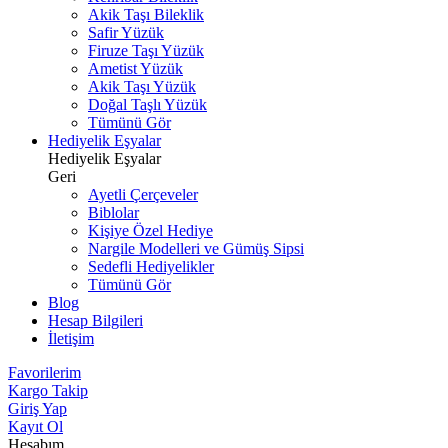
Akik Taşı Bileklik
Safir Yüzük
Firuze Taşı Yüzük
Ametist Yüzük
Akik Taşı Yüzük
Doğal Taşlı Yüzük
Tümünü Gör
Hediyelik Eşyalar
Hediyelik Eşyalar
Geri
Ayetli Çerçeveler
Biblolar
Kişiye Özel Hediye
Nargile Modelleri ve Gümüş Sipsi
Sedefli Hediyelikler
Tümünü Gör
Blog
Hesap Bilgileri
İletişim
Favorilerim
Kargo Takip
Giriş Yap
Kayıt Ol
Hesabım