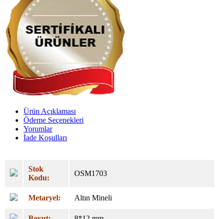
Ürün Açıklaması
Ödeme Seçenekleri
Yorumlar
İade Koşulları
Stok
OSM1703
Kodu:
Metaryel:
Altın Mineli
Boyut:
8*12 mm