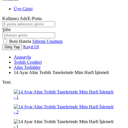
Üye Girişi
Kullanıcı Adı/E-Posta
Şifre
Beni Hatırla
Şifremi Unuttum
Kayıt Ol
Giriş Yap
Anasayfa
Tesbih Çeşitleri
Altın Tesbihler
14 Ayar Altın Tesbih Tanelerinde Mim Harfi İşlemeli
Yeni