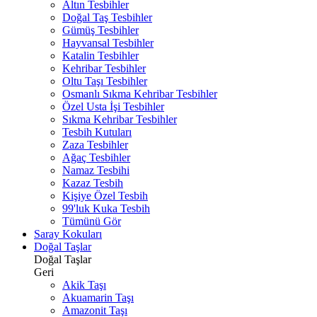
Altın Tesbihler
Doğal Taş Tesbihler
Gümüş Tesbihler
Hayvansal Tesbihler
Katalin Tesbihler
Kehribar Tesbihler
Oltu Taşı Tesbihler
Osmanlı Sıkma Kehribar Tesbihler
Özel Usta İşi Tesbihler
Sıkma Kehribar Tesbihler
Tesbih Kutuları
Zaza Tesbihler
Ağaç Tesbihler
Namaz Tesbihi
Kazaz Tesbih
Kişiye Özel Tesbih
99'luk Kuka Tesbih
Tümünü Gör
Saray Kokuları
Doğal Taşlar
Doğal Taşlar
Geri
Akik Taşı
Akuamarin Taşı
Amazonit Taşı