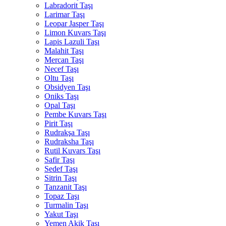
Labradorit Taşı
Larimar Taşı
Leopar Jasper Taşı
Limon Kuvars Taşı
Lapis Lazuli Taşı
Malahit Taşı
Mercan Taşı
Necef Taşı
Oltu Taşı
Obsidyen Taşı
Oniks Taşı
Opal Taşı
Pembe Kuvars Taşı
Pirit Taşı
Rudrakşa Taşı
Rudraksha Taşı
Rutil Kuvars Taşı
Safir Taşı
Sedef Taşı
Sitrin Taşı
Tanzanit Taşı
Topaz Taşı
Turmalin Taşı
Yakut Taşı
Yemen Akik Taşı