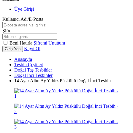
Üye Girişi
Kullanıcı Adı/E-Posta
Şifre
Beni Hatırla
Şifremi Unuttum
Kayıt Ol
Giriş Yap
Anasayfa
Tesbih Çeşitleri
Doğal Taş Tesbihler
Doğal İnci Tesbihler
14 Ayar Altın Ay Yıldız Püsküllü Doğal İnci Tesbih