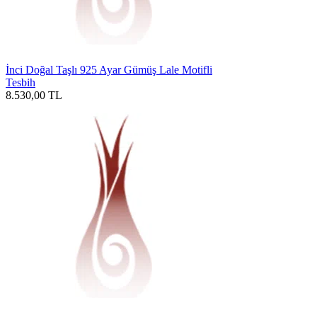
İnci Doğal Taşlı 925 Ayar Gümüş Lale Motifli
Tesbih
8.530,00
TL