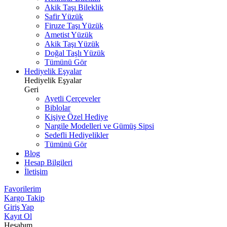
Akik Taşı Bileklik
Safir Yüzük
Firuze Taşı Yüzük
Ametist Yüzük
Akik Taşı Yüzük
Doğal Taşlı Yüzük
Tümünü Gör
Hediyelik Eşyalar
Hediyelik Eşyalar
Geri
Ayetli Çerçeveler
Biblolar
Kişiye Özel Hediye
Nargile Modelleri ve Gümüş Sipsi
Sedefli Hediyelikler
Tümünü Gör
Blog
Hesap Bilgileri
İletişim
Favorilerim
Kargo Takip
Giriş Yap
Kayıt Ol
Hesabım