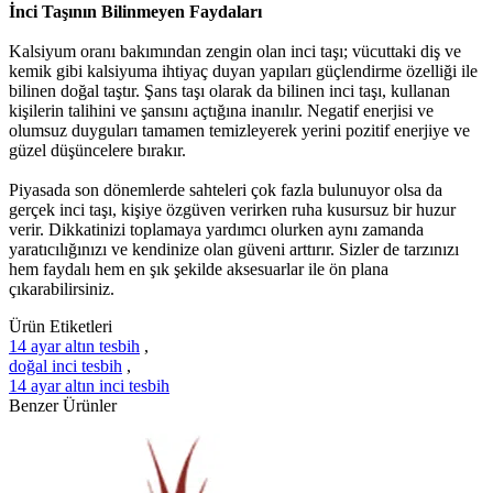
İnci Taşının Bilinmeyen Faydaları
Kalsiyum oranı bakımından zengin olan inci taşı; vücuttaki diş ve
kemik gibi kalsiyuma ihtiyaç duyan yapıları güçlendirme özelliği ile
bilinen doğal taştır. Şans taşı olarak da bilinen inci taşı, kullanan
kişilerin talihini ve şansını açtığına inanılır. Negatif enerjisi ve
olumsuz duyguları tamamen temizleyerek yerini pozitif enerjiye ve
güzel düşüncelere bırakır.
Piyasada son dönemlerde sahteleri çok fazla bulunuyor olsa da
gerçek inci taşı, kişiye özgüven verirken ruha kusursuz bir huzur
verir. Dikkatinizi toplamaya yardımcı olurken aynı zamanda
yaratıcılığınızı ve kendinize olan güveni arttırır. Sizler de tarzınızı
hem faydalı hem en şık şekilde aksesuarlar ile ön plana
çıkarabilirsiniz.
Ürün Etiketleri
14 ayar altın tesbih
,
doğal inci tesbih
,
14 ayar altın inci tesbih
Benzer Ürünler