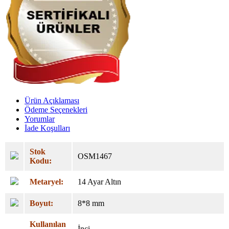
Ürün Açıklaması
Ödeme Seçenekleri
Yorumlar
İade Koşulları
Stok
OSM1467
Kodu:
Metaryel:
14 Ayar Altın
Boyut:
8*8 mm
Kullanılan
İnci