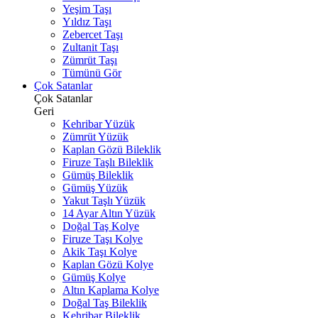
Yeşim Taşı
Yıldız Taşı
Zebercet Taşı
Zultanit Taşı
Zümrüt Taşı
Tümünü Gör
Çok Satanlar
Çok Satanlar
Geri
Kehribar Yüzük
Zümrüt Yüzük
Kaplan Gözü Bileklik
Firuze Taşlı Bileklik
Gümüş Bileklik
Gümüş Yüzük
Yakut Taşlı Yüzük
14 Ayar Altın Yüzük
Doğal Taş Kolye
Firuze Taşı Kolye
Akik Taşı Kolye
Kaplan Gözü Kolye
Gümüş Kolye
Altın Kaplama Kolye
Doğal Taş Bileklik
Kehribar Bileklik