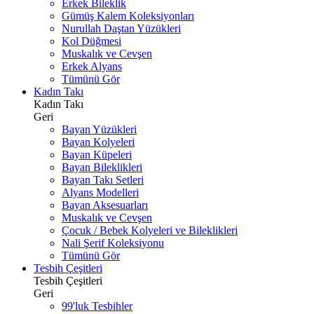
Erkek Bileklik
Gümüş Kalem Koleksiyonları
Nurullah Daştan Yüzükleri
Kol Düğmesi
Muskalık ve Cevşen
Erkek Alyans
Tümünü Gör
Kadın Takı
Kadın Takı
Geri
Bayan Yüzükleri
Bayan Kolyeleri
Bayan Küpeleri
Bayan Bileklikleri
Bayan Takı Setleri
Alyans Modelleri
Bayan Aksesuarları
Muskalık ve Cevşen
Çocuk / Bebek Kolyeleri ve Bileklikleri
Nali Şerif Koleksiyonu
Tümünü Gör
Tesbih Çeşitleri
Tesbih Çeşitleri
Geri
99'luk Tesbihler