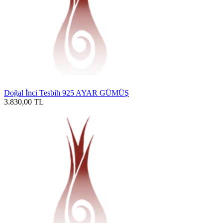
Doğal İnci Tesbih 925 AYAR GÜMÜŞ
3.830,00
TL