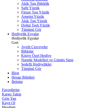
Akik Taşı Bileklik
Safir Yüzük
Firuze Taşı Yüzük
Ametist Yüzük
Akik Taşı Yüzük
Doğal Taşlı Yüzük
Tümünü Gör
Hediyelik Eşyalar
Hediyelik Eşyalar
Geri
Ayetli Çerçeveler
Biblolar
Kişiye Özel Hediye
Nargile Modelleri ve Gümüş Sipsi
Sedefli Hediyelikler
Tümünü Gör
Blog
Hesap Bilgileri
İletişim
Favorilerim
Kargo Takip
Giriş Yap
Kayıt Ol
Hesabım