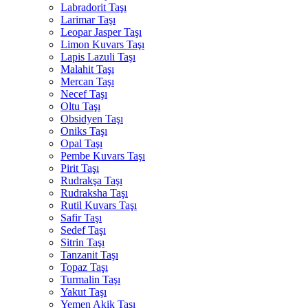
Labradorit Taşı
Larimar Taşı
Leopar Jasper Taşı
Limon Kuvars Taşı
Lapis Lazuli Taşı
Malahit Taşı
Mercan Taşı
Necef Taşı
Oltu Taşı
Obsidyen Taşı
Oniks Taşı
Opal Taşı
Pembe Kuvars Taşı
Pirit Taşı
Rudrakşa Taşı
Rudraksha Taşı
Rutil Kuvars Taşı
Safir Taşı
Sedef Taşı
Sitrin Taşı
Tanzanit Taşı
Topaz Taşı
Turmalin Taşı
Yakut Taşı
Yemen Akik Taşı