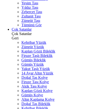
Yeşim Taşı
Yıldız Taşı
Zebercet Taşı
Zultanit Taşı
Zümrüt Taşı
Tümünü Gör
Çok Satanlar
Çok Satanlar
Geri
Kehribar Yüzük
Zümrüt Yüzük
Kaplan Gözü Bileklik
Firuze Taşlı Bileklik
Gümüş Bileklik
Gümüş Yüzük
Yakut Taşlı Yüzük
14 Ayar Altın Yüzük
Doğal Taş Kolye
Firuze Taşı Kolye
Akik Taşı Kolye
Kaplan Gözü Kolye
Gümüş Kolye
Altın Kaplama Kolye
Doğal Taş Bileklik
Kehribar Bileklik