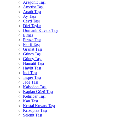
Aragonit Taşı
Ametist Taşı
Apatit Taşı
Ay Taşı
Ceyd Taşı
Dizi Taşlar
Dumanlı Kuvars Taşı
Elmas
Firuze Taşı
Florit Taşı
Granat Taşı
Güneş Taşı
Güneş Taşı
Hamatit Taşı
Havlit Taşı
İnci Taşı
Jasper Taşı
Jade Taşı
Kalsedon Taşı
Kaplan Gözü Taşı
Kehribar Taşı
Kan Taşı
Kristal Kuvars Taşı
Krizopras Taşı
Selenit Taşı