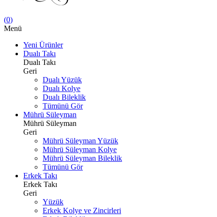
(
0
)
Menü
Yeni Ürünler
Dualı Takı
Dualı Takı
Geri
Dualı Yüzük
Dualı Kolye
Dualı Bileklik
Tümünü Gör
Mührü Süleyman
Mührü Süleyman
Geri
Mührü Süleyman Yüzük
Mührü Süleyman Kolye
Mührü Süleyman Bileklik
Tümünü Gör
Erkek Takı
Erkek Takı
Geri
Yüzük
Erkek Kolye ve Zincirleri