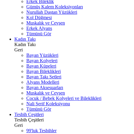
Erkek Bileklik
Gümüş Kalem Koleksiyonları
Nurullah Daştan Yüzükleri
Kol Düğmesi
Muskalık ve Cevşen
Erkek Alyans
Tümünü Gör
Kadın Takı
Kadın Takı
Geri
Bayan Yüzükleri
Bayan Kolyeleri
Bayan Küpeleri
Bayan Bileklikleri
Bayan Takı Setleri
Alyans Modelleri
Bayan Aksesuarları
Muskalık ve Cevşen
Çocuk / Bebek Kolyeleri ve Bileklikleri
Nali Şerif Koleksiyonu
Tümünü Gör
Tesbih Çeşitleri
Tesbih Çeşitleri
Geri
99'luk Tesbihler