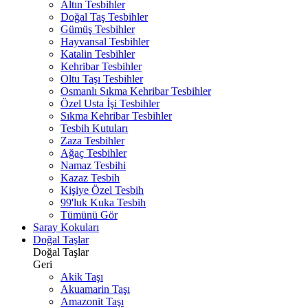
Altın Tesbihler
Doğal Taş Tesbihler
Gümüş Tesbihler
Hayvansal Tesbihler
Katalin Tesbihler
Kehribar Tesbihler
Oltu Taşı Tesbihler
Osmanlı Sıkma Kehribar Tesbihler
Özel Usta İşi Tesbihler
Sıkma Kehribar Tesbihler
Tesbih Kutuları
Zaza Tesbihler
Ağaç Tesbihler
Namaz Tesbihi
Kazaz Tesbih
Kişiye Özel Tesbih
99'luk Kuka Tesbih
Tümünü Gör
Saray Kokuları
Doğal Taşlar
Doğal Taşlar
Geri
Akik Taşı
Akuamarin Taşı
Amazonit Taşı