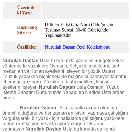
Üzerinde
ki Yazı:
Ürünler El işi Göz Nuru Olduğu için
Hazırlanış
Teslimat Süresi
30-40 Gün
içinde
Süresi:
Yapılmaktadır.
Özellikler:
Nurullah Daştan Özel Koleksiyonu
Nurullah Daştan
Usta Erzurum'da yarım asırdır geleneksel
yöntemlerle yüzüklere Osmanlı, Selçuklu motiflerini, tarihi
mekânları ve Kur'an ayetlerini işleyen bir yüzük Ustası
"Yüzük yaparken hiçbir şekilde makine kullanmıyor, tamamı
el emeği, göz nuru. Yüzüklere tarihi motifleri, Kur'an
ayetlerini işleyen
Nurullah Daştan
Usta Osmanlı Yüzük
İşleme Sanatını Günümüzde Yapabilen Nadide Ustalardan
biridir.
Nurullah Daştan
Usta, sanatta özgün olmanın
önemli olduğunu ve her zaman en iyisini yapmaya çalıştığını
vurgulayarak, bir yüzük için haftalarca çalıştığını, yüzüklere
ruhunu kattığı yor. Ve asla aynı yüzüğün tekrarını
yapmayan
Nurullah Daştan
Usta bu konuda da kendi