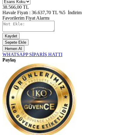
38.566,00
TL
Havale Fiyatı :
36.637,70
TL
%5
İndirim
Favorilerim
Fiyat Alarmı
Kaydet
Sepete Ekle
Hemen Al
WHATSAPP SİPARİŞ HATTI
Paylaş