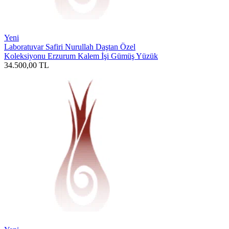
Yeni
Laboratuvar Safiri Nurullah Daştan Özel
Koleksiyonu Erzurum Kalem İşi Gümüş Yüzük
34.500,00
TL