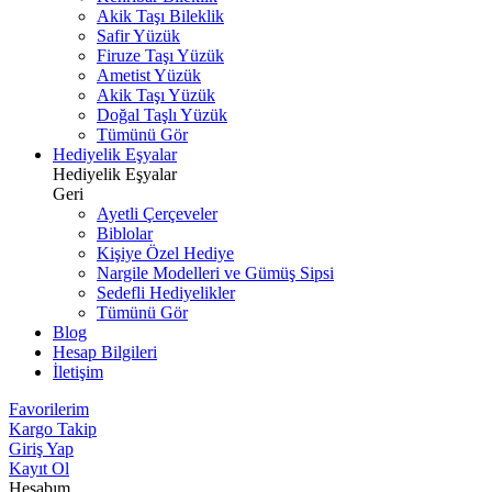
Akik Taşı Bileklik
Safir Yüzük
Firuze Taşı Yüzük
Ametist Yüzük
Akik Taşı Yüzük
Doğal Taşlı Yüzük
Tümünü Gör
Hediyelik Eşyalar
Hediyelik Eşyalar
Geri
Ayetli Çerçeveler
Biblolar
Kişiye Özel Hediye
Nargile Modelleri ve Gümüş Sipsi
Sedefli Hediyelikler
Tümünü Gör
Blog
Hesap Bilgileri
İletişim
Favorilerim
Kargo Takip
Giriş Yap
Kayıt Ol
Hesabım