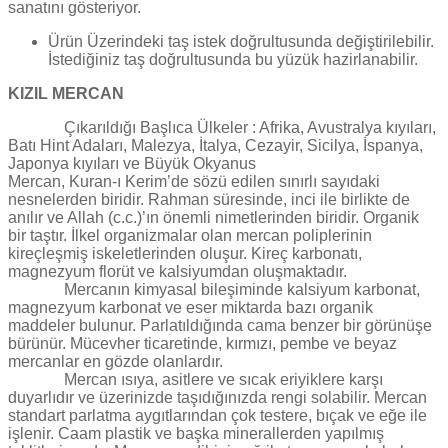
sanatını gösteriyor.
Ürün Üzerindeki taş istek doğrultusunda değiştirilebilir.
İstediğiniz taş doğrultusunda bu yüzük hazirlanabilir.
KIZIL MERCAN
Çıkarıldığı Başlıca Ülkeler : Afrika, Avustralya kıyıları,
Batı Hint Adaları, Malezya, İtalya, Cezayir, Sicilya, İspanya,
Japonya kıyıları ve Büyük Okyanus
Mercan, Kuran-ı Kerim’de sözü edilen sınırlı sayıdaki
nesnelerden biridir. Rahman süresinde, inci ile birlikte de
anılır ve Allah (c.c.)’ın önemli nimetlerinden biridir. Organik
bir taştır. İlkel organizmalar olan mercan poliplerinin
kireçleşmiş iskeletlerinden oluşur. Kireç karbonatı,
magnezyum florüt ve kalsiyumdan oluşmaktadır.
Mercanın kimyasal bileşiminde kalsiyum karbonat,
magnezyum karbonat ve eser miktarda bazı organik
maddeler bulunur. Parlatıldığında cama benzer bir görünüşe
bürünür. Mücevher ticaretinde, kırmızı, pembe ve beyaz
mercanlar en gözde olanlardır.
Mercan ısıya, asitlere ve sıcak eriyiklere karşı
duyarlıdır ve üzerinizde taşıdığınızda rengi solabilir. Mercan
standart parlatma aygıtlarından çok testere, bıçak ve eğe ile
işlenir. Caam plastik ve başka minerallerden yapılmış