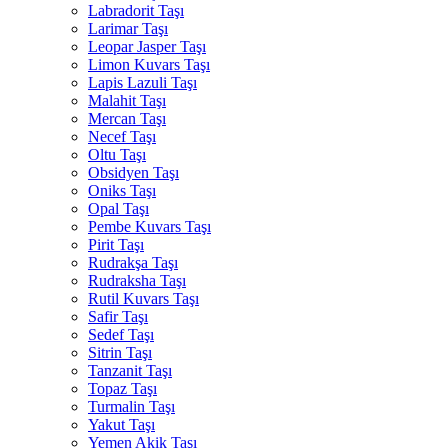
Labradorit Taşı
Larimar Taşı
Leopar Jasper Taşı
Limon Kuvars Taşı
Lapis Lazuli Taşı
Malahit Taşı
Mercan Taşı
Necef Taşı
Oltu Taşı
Obsidyen Taşı
Oniks Taşı
Opal Taşı
Pembe Kuvars Taşı
Pirit Taşı
Rudrakşa Taşı
Rudraksha Taşı
Rutil Kuvars Taşı
Safir Taşı
Sedef Taşı
Sitrin Taşı
Tanzanit Taşı
Topaz Taşı
Turmalin Taşı
Yakut Taşı
Yemen Akik Taşı