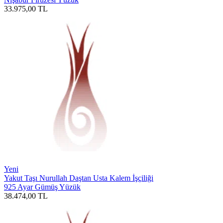
33.975,00
TL
Yeni
Yakut Taşı Nurullah Daştan Usta Kalem İşçiliği
925 Ayar Gümüş Yüzük
38.474,00
TL