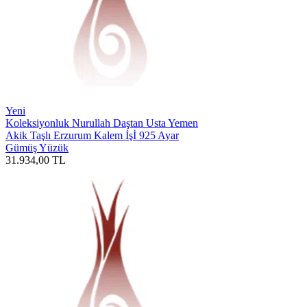
Yeni
Koleksiyonluk Nurullah Daştan Usta Yemen
Akik Taşlı Erzurum Kalem İşİ 925 Ayar
Gümüş Yüzük
31.934,00
TL