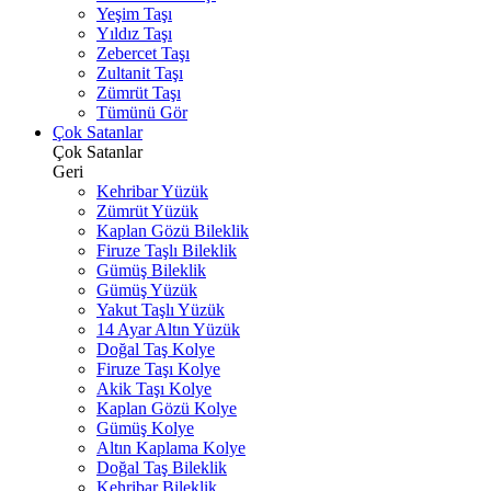
Yeşim Taşı
Yıldız Taşı
Zebercet Taşı
Zultanit Taşı
Zümrüt Taşı
Tümünü Gör
Çok Satanlar
Çok Satanlar
Geri
Kehribar Yüzük
Zümrüt Yüzük
Kaplan Gözü Bileklik
Firuze Taşlı Bileklik
Gümüş Bileklik
Gümüş Yüzük
Yakut Taşlı Yüzük
14 Ayar Altın Yüzük
Doğal Taş Kolye
Firuze Taşı Kolye
Akik Taşı Kolye
Kaplan Gözü Kolye
Gümüş Kolye
Altın Kaplama Kolye
Doğal Taş Bileklik
Kehribar Bileklik