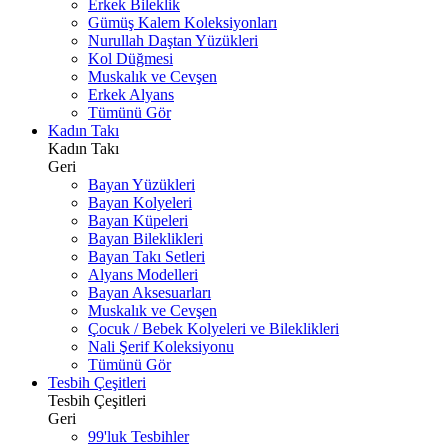
Erkek Bileklik
Gümüş Kalem Koleksiyonları
Nurullah Daştan Yüzükleri
Kol Düğmesi
Muskalık ve Cevşen
Erkek Alyans
Tümünü Gör
Kadın Takı
Kadın Takı
Geri
Bayan Yüzükleri
Bayan Kolyeleri
Bayan Küpeleri
Bayan Bileklikleri
Bayan Takı Setleri
Alyans Modelleri
Bayan Aksesuarları
Muskalık ve Cevşen
Çocuk / Bebek Kolyeleri ve Bileklikleri
Nali Şerif Koleksiyonu
Tümünü Gör
Tesbih Çeşitleri
Tesbih Çeşitleri
Geri
99'luk Tesbihler