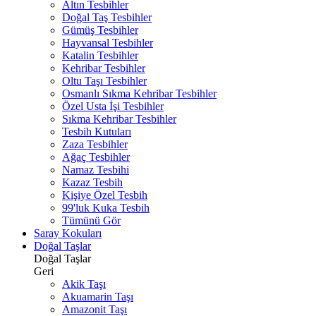
Altın Tesbihler
Doğal Taş Tesbihler
Gümüş Tesbihler
Hayvansal Tesbihler
Katalin Tesbihler
Kehribar Tesbihler
Oltu Taşı Tesbihler
Osmanlı Sıkma Kehribar Tesbihler
Özel Usta İşi Tesbihler
Sıkma Kehribar Tesbihler
Tesbih Kutuları
Zaza Tesbihler
Ağaç Tesbihler
Namaz Tesbihi
Kazaz Tesbih
Kişiye Özel Tesbih
99'luk Kuka Tesbih
Tümünü Gör
Saray Kokuları
Doğal Taşlar
Doğal Taşlar
Geri
Akik Taşı
Akuamarin Taşı
Amazonit Taşı