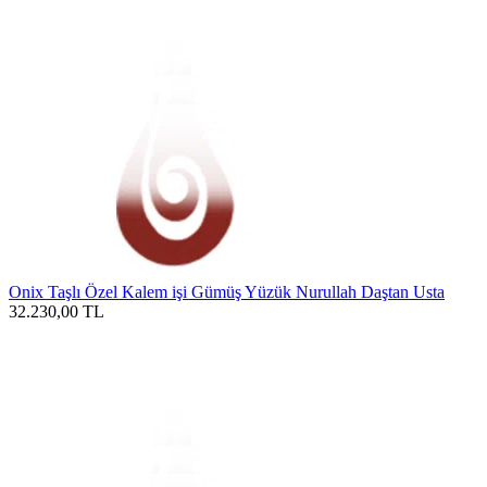
Onix Taşlı Özel Kalem işi Gümüş Yüzük Nurullah Daştan Usta
32.230,00
TL