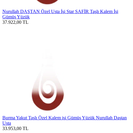
Nurullah DAŞTAN Özel Usta İşi Star SAFİR Taşlı Kalem İşi
Gümüş Yüzük
37.922,00
TL
Burma Yakut Taşlı Özel Kalem işi Gümüş Yüzük Nurullah Daştan
Usta
33.953,00
TL