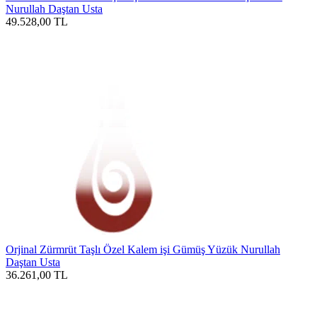
Nurullah Daştan Usta
49.528,00
TL
Orjinal Zürmrüt Taşlı Özel Kalem işi Gümüş Yüzük Nurullah
Daştan Usta
36.261,00
TL