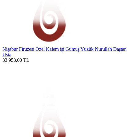
Nişabur Firuzesi Özel Kalem işi Gümüş Yüzük Nurullah Daştan
Usta
33.953,00
TL