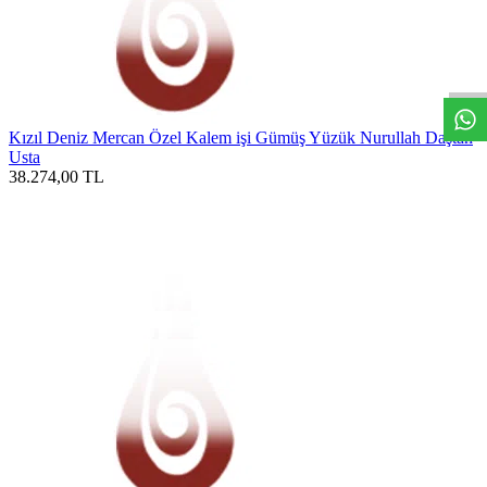
W
h
t
s
a
p
p
D
e
s
t
e
H
a
t
t
Kızıl Deniz Mercan Özel Kalem işi Gümüş Yüzük Nurullah Daştan
Usta
38.274,00
TL