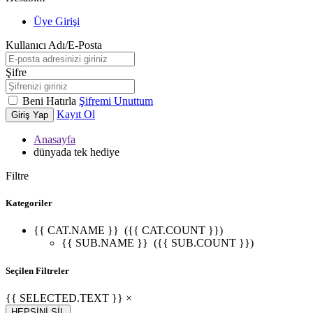
Üye Girişi
Kullanıcı Adı/E-Posta
Şifre
Beni Hatırla
Şifremi Unuttum
Kayıt Ol
Giriş Yap
Anasayfa
dünyada tek hediye
Filtre
Kategoriler
{{ CAT.NAME }}
({{ CAT.COUNT }})
{{ SUB.NAME }}
({{ SUB.COUNT }})
Seçilen Filtreler
{{ SELECTED.TEXT }} ×
HEPSİNİ SİL