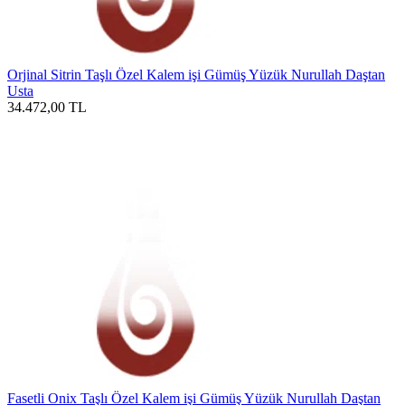
Orjinal Sitrin Taşlı Özel Kalem işi Gümüş Yüzük Nurullah Daştan
Usta
34.472,00
TL
Fasetli Onix Taşlı Özel Kalem işi Gümüş Yüzük Nurullah Daştan