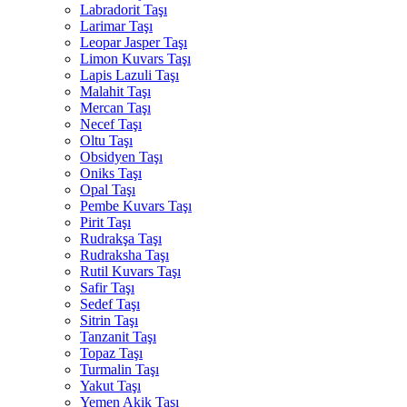
Labradorit Taşı
Larimar Taşı
Leopar Jasper Taşı
Limon Kuvars Taşı
Lapis Lazuli Taşı
Malahit Taşı
Mercan Taşı
Necef Taşı
Oltu Taşı
Obsidyen Taşı
Oniks Taşı
Opal Taşı
Pembe Kuvars Taşı
Pirit Taşı
Rudrakşa Taşı
Rudraksha Taşı
Rutil Kuvars Taşı
Safir Taşı
Sedef Taşı
Sitrin Taşı
Tanzanit Taşı
Topaz Taşı
Turmalin Taşı
Yakut Taşı
Yemen Akik Taşı