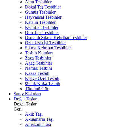
Altın Tesbihler
Doğal Taş Tesbihler
Gümüş Tesbihler
Hayvansal Tesbihler
Katalin Tesbihler
Kehribar Tesbihler
Oltu Taşı Tesbihler
Osmanlı Sıkma Kehribar Tesbihler
Özel Usta İşi Tesbihler
Sıkma Kehribar Tesbihler
Tesbih Kutuları
Zaza Tesbihler
Ağaç Tesbihler
Namaz Tesbihi
Kazaz Tesbih
Kişiye Özel Tesbih
99'luk Kuka Tesbih
Tümünü Gör
Saray Kokuları
Doğal Taşlar
Doğal Taşlar
Geri
Akik Taşı
Akuamarin Taşı
Amazonit Taşı