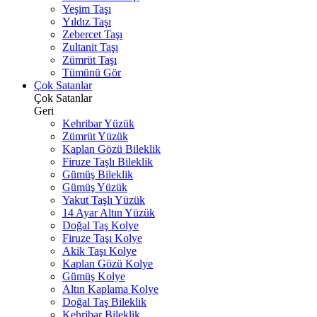
Yeşim Taşı
Yıldız Taşı
Zebercet Taşı
Zultanit Taşı
Zümrüt Taşı
Tümünü Gör
Çok Satanlar
Çok Satanlar
Geri
Kehribar Yüzük
Zümrüt Yüzük
Kaplan Gözü Bileklik
Firuze Taşlı Bileklik
Gümüş Bileklik
Gümüş Yüzük
Yakut Taşlı Yüzük
14 Ayar Altın Yüzük
Doğal Taş Kolye
Firuze Taşı Kolye
Akik Taşı Kolye
Kaplan Gözü Kolye
Gümüş Kolye
Altın Kaplama Kolye
Doğal Taş Bileklik
Kehribar Bileklik