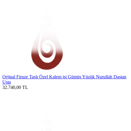
Orjinal Firuze Taşlı Özel Kalem işi Gümüş Yüzük Nurullah Daştan
Usta
32.740,00
TL