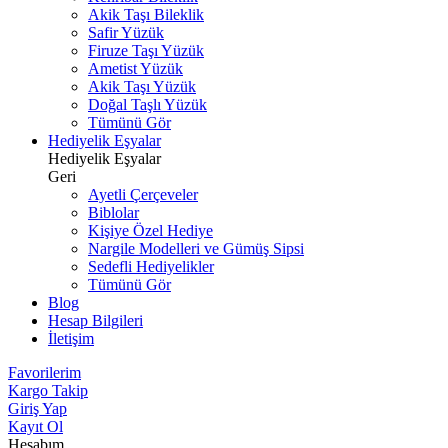
Akik Taşı Bileklik
Safir Yüzük
Firuze Taşı Yüzük
Ametist Yüzük
Akik Taşı Yüzük
Doğal Taşlı Yüzük
Tümünü Gör
Hediyelik Eşyalar
Hediyelik Eşyalar
Geri
Ayetli Çerçeveler
Biblolar
Kişiye Özel Hediye
Nargile Modelleri ve Gümüş Sipsi
Sedefli Hediyelikler
Tümünü Gör
Blog
Hesap Bilgileri
İletişim
Favorilerim
Kargo Takip
Giriş Yap
Kayıt Ol
Hesabım