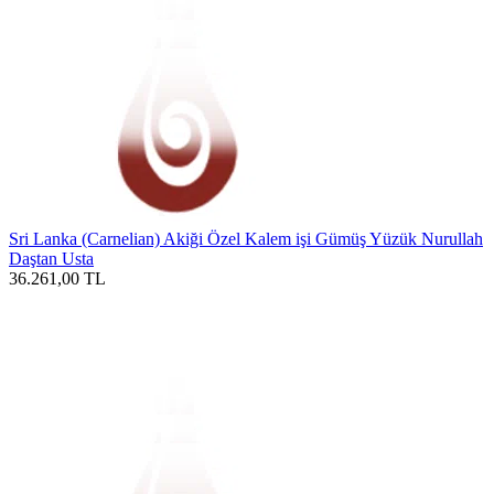
Sri Lanka (Carnelian) Akiği Özel Kalem işi Gümüş Yüzük Nurullah
Daştan Usta
36.261,00
TL