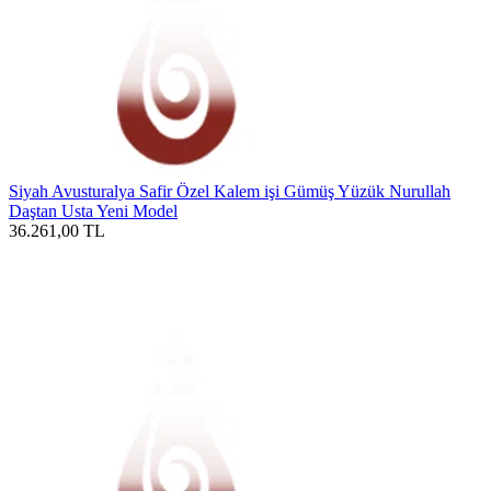
Siyah Avusturalya Safir Özel Kalem işi Gümüş Yüzük Nurullah
Daştan Usta Yeni Model
36.261,00
TL