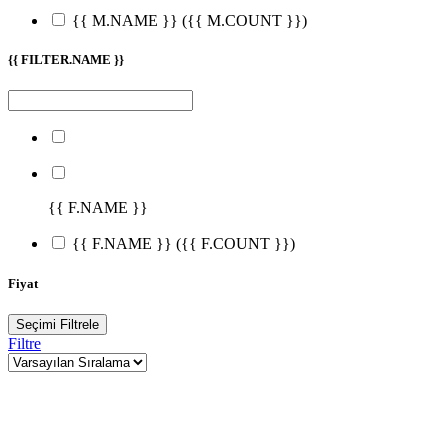
{{ M.NAME }}
({{ M.COUNT }})
{{ FILTER.NAME }}
{{ F.NAME }}
{{ F.NAME }}
({{ F.COUNT }})
Fiyat
Seçimi Filtrele
Filtre