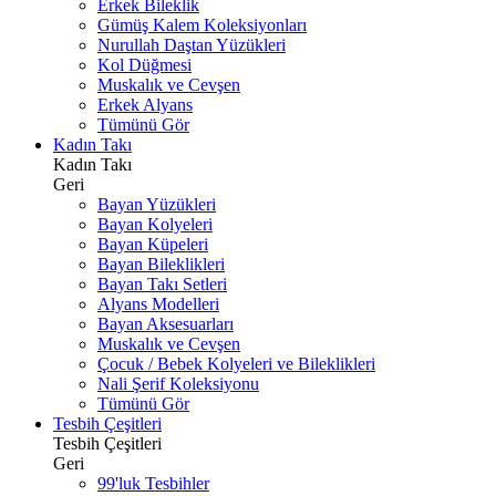
Erkek Bileklik
Gümüş Kalem Koleksiyonları
Nurullah Daştan Yüzükleri
Kol Düğmesi
Muskalık ve Cevşen
Erkek Alyans
Tümünü Gör
Kadın Takı
Kadın Takı
Geri
Bayan Yüzükleri
Bayan Kolyeleri
Bayan Küpeleri
Bayan Bileklikleri
Bayan Takı Setleri
Alyans Modelleri
Bayan Aksesuarları
Muskalık ve Cevşen
Çocuk / Bebek Kolyeleri ve Bileklikleri
Nali Şerif Koleksiyonu
Tümünü Gör
Tesbih Çeşitleri
Tesbih Çeşitleri
Geri
99'luk Tesbihler