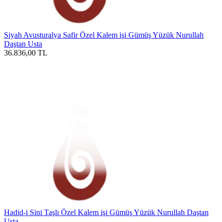
Siyah Avusturalya Safir Özel Kalem işi Gümüş Yüzük Nurullah
Daştan Usta
36.836,00
TL
Hadid-i Sini Taşlı Özel Kalem işi Gümüş Yüzük Nurullah Daştan
Usta