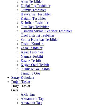
Altın Tesbihler
Doğal Taş Tesbihler
Gümüş Tesbihler
Hayvansal Tesbihler
Katalin Tesbihler
Kehribar Tesbihler
Oltu Taşı Tesbihler
Osmanlı Sıkma Kehribar Tesbihler
Özel Usta İşi Tesbihler
Sıkma Kehribar Tesbihler
Tesbih Kutuları
Zaza Tesbihler
Ağaç Tesbihler
Namaz Tesbihi
Kazaz Tesbih
Kişiye Özel Tesbih
99'luk Kuka Tesbih
Tümünü Gör
Saray Kokuları
Doğal Taşlar
Doğal Taşlar
Geri
Akik Taşı
Akuamarin Taşı
Amazonit Taşı