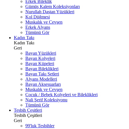
Erkek Bileklik
Gümüş Kalem Koleksiyonları
Nurullah Daştan Yüzükleri
Kol Düğmesi
Muskalık ve Cevşen
Erkek Alyans
Tümünü Gör
Kadın Takı
Kadın Takı
Geri
Bayan Yüzükleri
Bayan Kolyeleri
Bayan Küpeleri
Bayan Bileklikleri
Bayan Takı Setleri
Alyans Modelleri
Bayan Aksesuarları
Muskalık ve Cevşen
Çocuk / Bebek Kolyeleri ve Bileklikleri
Nali Şerif Koleksiyonu
Tümünü Gör
Tesbih Çeşitleri
Tesbih Çeşitleri
Geri
99'luk Tesbihler