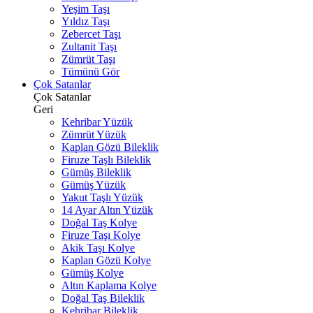
Yeşim Taşı
Yıldız Taşı
Zebercet Taşı
Zultanit Taşı
Zümrüt Taşı
Tümünü Gör
Çok Satanlar
Çok Satanlar
Geri
Kehribar Yüzük
Zümrüt Yüzük
Kaplan Gözü Bileklik
Firuze Taşlı Bileklik
Gümüş Bileklik
Gümüş Yüzük
Yakut Taşlı Yüzük
14 Ayar Altın Yüzük
Doğal Taş Kolye
Firuze Taşı Kolye
Akik Taşı Kolye
Kaplan Gözü Kolye
Gümüş Kolye
Altın Kaplama Kolye
Doğal Taş Bileklik
Kehribar Bileklik