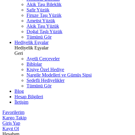
Akik Taşı Bileklik
Safir Yüzük
Firuze Taşı Yüzük
Ametist Yüzük
Akik Taşı Yüzük
Doğal Taşlı Yüzük
Tümünü Gör
Hediyelik Eşyalar
Hediyelik Eşyalar
Geri
Ayetli Çerçeveler
Biblolar
Kişiye Özel Hediye
Nargile Modelleri ve Gümüş Sipsi
Sedefli Hediyelikler
Tümünü Gör
Blog
Hesap Bilgileri
İletişim
Favorilerim
Kargo Takip
Giriş Yap
Kayıt Ol
Hesabım