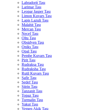
Labradorit Taşı
Larimar Taşı
Leopar Jasper Taşı
Limon Kuvars Taşı
Lapis Lazuli Taşı
Malahit Taşı
Mercan Taşı
Necef Taşı
Oltu Taşı
Obsidyen Taşı
Oniks Taşı
Opal Taşı
Pembe Kuvars Taşı
Pirit Taşı
Rudrakşa Taşı
Rudraksha Taşı
Rutil Kuvars Taşı
Safir Taşı
Sedef Taşı
Sitrin Taşı
Tanzanit Taşı
Topaz Taşı
Turmalin Taşı
Yakut Taşı
Yemen Akik Taşı