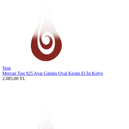
Yeni
Mercan Taşı 925 Ayar Gümüş Oval Kesim El İşi Kolye
2.085,00
TL