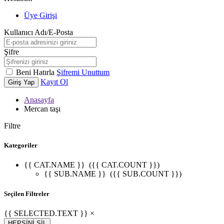
Üye Girişi
Kullanıcı Adı/E-Posta
Şifre
Beni Hatırla
Şifremi Unuttum
Kayıt Ol
Giriş Yap
Anasayfa
Mercan taşı
Filtre
Kategoriler
{{ CAT.NAME }}
({{ CAT.COUNT }})
{{ SUB.NAME }}
({{ SUB.COUNT }})
Seçilen Filtreler
{{ SELECTED.TEXT }} ×
HEPSİNİ SİL