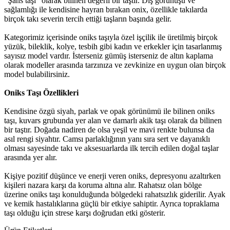
“Şans taşı” olarak bilinen değerli bir taştır. Dış görünüşü ve
sağlamlığı ile kendisine hayran bırakan onix, özellikle takılarda
birçok takı severin tercih ettiği taşların başında gelir.
Kategorimiz içerisinde oniks taşıyla özel işçilik ile üretilmiş birçok
yüzük, bileklik, kolye, tesbih gibi kadın ve erkekler için tasarlanmış
sayısız model vardır. İsterseniz gümüş isterseniz de altın kaplama
olarak modeller arasında tarzınıza ve zevkinize en uygun olan birçok
model bulabilirsiniz.
Oniks Taşı Özellikleri
Kendisine özgü siyah, parlak ve opak görünümü ile bilinen oniks
taşı, kuvars grubunda yer alan ve damarlı akik taşı olarak da bilinen
bir taştır. Doğada nadiren de olsa yeşil ve mavi renkte bulunsa da
asıl rengi siyahtır. Camsı parlaklığının yanı sıra sert ve dayanıklı
olması sayesinde takı ve aksesuarlarda ilk tercih edilen doğal taşlar
arasında yer alır.
Kişiye pozitif düşünce ve enerji veren oniks, depresyonu azaltırken
kişileri nazara karşı da koruma altına alır. Rahatsız olan bölge
üzerine oniks taşı konulduğunda bölgedeki rahatsızlık giderilir. Ayak
ve kemik hastalıklarına güçlü bir etkiye sahiptir. Ayrıca topraklama
taşı olduğu için strese karşı doğrudan etki gösterir.