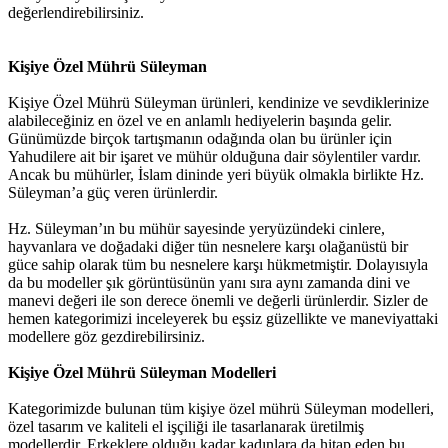
değerlendirebilirsiniz.
Kişiye Özel Mührü Süleyman
Kişiye Özel Mührü Süleyman ürünleri, kendinize ve sevdiklerinize
alabileceğiniz en özel ve en anlamlı hediyelerin başında gelir.
Günümüzde birçok tartışmanın odağında olan bu ürünler için
Yahudilere ait bir işaret ve mühür olduğuna dair söylentiler vardır.
Ancak bu mühürler, İslam dininde yeri büyük olmakla birlikte Hz.
Süleyman’a güç veren ürünlerdir.
Hz. Süleyman’ın bu mühür sayesinde yeryüzündeki cinlere,
hayvanlara ve doğadaki diğer tün nesnelere karşı olağanüstü bir
güce sahip olarak tüm bu nesnelere karşı hükmetmiştir. Dolayısıyla
da bu modeller şık görüntüsünün yanı sıra aynı zamanda dini ve
manevi değeri ile son derece önemli ve değerli ürünlerdir. Sizler de
hemen kategorimizi inceleyerek bu eşsiz güzellikte ve maneviyattaki
modellere göz gezdirebilirsiniz.
Kişiye Özel Mührü Süleyman Modelleri
Kategorimizde bulunan tüm kişiye özel mührü Süleyman modelleri,
özel tasarım ve kaliteli el işçiliği ile tasarlanarak üretilmiş
modellerdir. Erkeklere olduğu kadar kadınlara da hitap eden bu