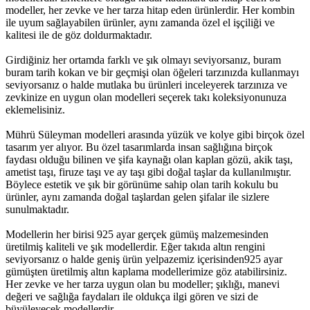
modeller, her zevke ve her tarza hitap eden ürünlerdir. Her kombin
ile uyum sağlayabilen ürünler, aynı zamanda özel el işçiliği ve
kalitesi ile de göz doldurmaktadır.
Girdiğiniz her ortamda farklı ve şık olmayı seviyorsanız, buram
buram tarih kokan ve bir geçmişi olan öğeleri tarzınızda kullanmayı
seviyorsanız o halde mutlaka bu ürünleri inceleyerek tarzınıza ve
zevkinize en uygun olan modelleri seçerek takı koleksiyonunuza
eklemelisiniz.
Mührü Süleyman modelleri arasında yüzük ve kolye gibi birçok özel
tasarım yer alıyor. Bu özel tasarımlarda insan sağlığına birçok
faydası olduğu bilinen ve şifa kaynağı olan kaplan gözü, akik taşı,
ametist taşı, firuze taşı ve ay taşı gibi doğal taşlar da kullanılmıştır.
Böylece estetik ve şık bir görünüme sahip olan tarih kokulu bu
ürünler, aynı zamanda doğal taşlardan gelen şifalar ile sizlere
sunulmaktadır.
Modellerin her birisi 925 ayar gerçek gümüş malzemesinden
üretilmiş kaliteli ve şık modellerdir. Eğer takıda altın rengini
seviyorsanız o halde geniş ürün yelpazemiz içerisinden925 ayar
gümüşten üretilmiş altın kaplama modellerimize göz atabilirsiniz.
Her zevke ve her tarza uygun olan bu modeller; şıklığı, manevi
değeri ve sağlığa faydaları ile oldukça ilgi gören ve sizi de
büyüleyecek modellerdir.