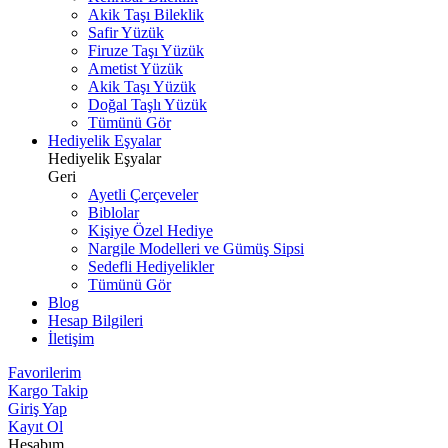
Akik Taşı Bileklik
Safir Yüzük
Firuze Taşı Yüzük
Ametist Yüzük
Akik Taşı Yüzük
Doğal Taşlı Yüzük
Tümünü Gör
Hediyelik Eşyalar
Hediyelik Eşyalar
Geri
Ayetli Çerçeveler
Biblolar
Kişiye Özel Hediye
Nargile Modelleri ve Gümüş Sipsi
Sedefli Hediyelikler
Tümünü Gör
Blog
Hesap Bilgileri
İletişim
Favorilerim
Kargo Takip
Giriş Yap
Kayıt Ol
Hesabım