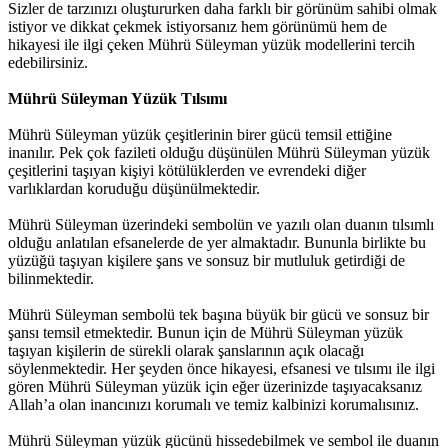
Sizler de tarzınızı oluştururken daha farklı bir görünüm sahibi olmak
istiyor ve dikkat çekmek istiyorsanız hem görünümü hem de
hikayesi ile ilgi çeken Mührü Süleyman yüzük modellerini tercih
edebilirsiniz.
Mührü Süleyman Yüzük Tılsımı
Mührü Süleyman yüzük çeşitlerinin birer gücü temsil ettiğine
inanılır. Pek çok fazileti olduğu düşünülen Mührü Süleyman yüzük
çeşitlerini taşıyan kişiyi kötülüklerden ve evrendeki diğer
varlıklardan koruduğu düşünülmektedir.
Mührü Süleyman üzerindeki sembolün ve yazılı olan duanın tılsımlı
olduğu anlatılan efsanelerde de yer almaktadır. Bununla birlikte bu
yüzüğü taşıyan kişilere şans ve sonsuz bir mutluluk getirdiği de
bilinmektedir.
Mührü Süleyman sembolü tek başına büyük bir gücü ve sonsuz bir
şansı temsil etmektedir. Bunun için de Mührü Süleyman yüzük
taşıyan kişilerin de sürekli olarak şanslarının açık olacağı
söylenmektedir. Her şeyden önce hikayesi, efsanesi ve tılsımı ile ilgi
gören Mührü Süleyman yüzük için eğer üzerinizde taşıyacaksanız
Allah’a olan inancınızı korumalı ve temiz kalbinizi korumalısınız.
Mührü Süleyman yüzük gücünü hissedebilmek ve sembol ile duanın