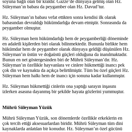
soyuna bağlı olan bir kraldır. Gazze’de dünyaya gelmiş olan Hz.
Süleyman’ın babası da peygamber olan Hz. Davud’tur.
Hz. Süleyman’ın babası vefat ettikten sonra kendisi ilk olarak
babasından devraldığı hükümdarlığa devam etmiştir. Sonrasında da
peygamber olmuştur.
Hz. Süleyman hem hükümdarlığı hem de peygamberliği döneminde
en adaletli kişilerden biri olarak bilinmektedir. Bununla birlikte hem
hükümdar hem de peygamber olarak dünyaya geldiği düşünülen Hz.
Süleyman’ın üstün ve doğaüstü güçleri olduğuna da inanılmaktadır.
Bunun en net göstergesinden biri de Mührü Süleyman’dır. Hz.
Süleyman’ın özellikle hayvanlara ve cinlere hükmettiği inancı pek
çok din ve kaynakta da açıkça belirtilmiştir. Tüm bu özel güçleri Hz.
Süleyman hem halkı hem de inancı için sonuna kadar kullanmıştır.
Hz. Süleyman hükmettiği cinlerin ona yaptığı sarayın inşasını
izlerken asasına dayanmış bir şekilde hayata gözlerini yummuştur.
Mührü Süleyman Yüzük
Mührü Süleyman Yüzük, son dönemlerde özellikle erkeklerin en
çok tercih ettiği aksesuarlardan biridir. Mührü Süleyman tüm dini
kaynaklarda anlatılan bir konudur. Hz. Süleyman’ın özel gücünü