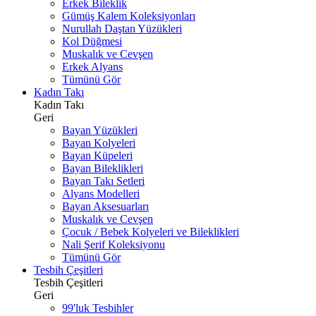
Erkek Bileklik
Gümüş Kalem Koleksiyonları
Nurullah Daştan Yüzükleri
Kol Düğmesi
Muskalık ve Cevşen
Erkek Alyans
Tümünü Gör
Kadın Takı
Kadın Takı
Geri
Bayan Yüzükleri
Bayan Kolyeleri
Bayan Küpeleri
Bayan Bileklikleri
Bayan Takı Setleri
Alyans Modelleri
Bayan Aksesuarları
Muskalık ve Cevşen
Çocuk / Bebek Kolyeleri ve Bileklikleri
Nali Şerif Koleksiyonu
Tümünü Gör
Tesbih Çeşitleri
Tesbih Çeşitleri
Geri
99'luk Tesbihler