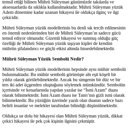
temsil ettiği bilinen Mührü Süleyman günümüzde takılarda ve
aksesuarlarda da sıklıkla kullanılmaktadır. Mührü Süleyman yüzük
Adem dönemine kadar uzanan hikayesi ile oldukça ilginç ve ilgi
çekicidir.
Mührü Süleyman yüzük modellerinin bu denli sık tercih edilmesinin
en önemli nedenlerinden biri de Mührü Süleyman’ın sadece gücü
temsil ediyor olmasıdır. Gizemli hikayesi ve sunmuş olduğu güç
özelliği ile Mührü Süleyman yüzük taşıyan kişiler de kendini
mührün şifalandırıcı ve güçlü etkisi altında hissedebilmektedir.
Mührü Süleyman Yüzük Sembolü Nedir?
Mührü Süleyman yüzük modellerinin hepsinde aynı mühür sembolü
bulunmaktadır. Bu mühür sembolü görünüşte altı eşit köşeli bir
yıldız olarak görülebilmektedir. Ancak bu simgenin bir düz ve bir
ters iki adet üçgenden oluştuğunu söylemek mümkündür. Sembolün
içerisinde ve kenarlarında yapılan yazılar ise “İsmi Azam” duası
olarak bilinmektedir. İsmi Azam duası ise Tanrı’nın gizli ismi olarak
bilinmektedir. Bu yüzüğün üzerinde yazılı olan duanın sadece bazı
belirli insanlar ve melekler tarafından bilindiği düşünülmektedir.
Oldukça sır dolu bir hikayesi olan Mührü Süleyman yüzük, dikkat
çekici hikayesi ile pek çok kişinin ilgisini çekmiştir.