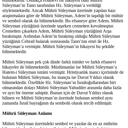
edilmektedir. Oldukça efsanevi bir hikayesi olan Mührü
Süleyman’ın Tanrı tarafından Hz. Süleyman’a verildiği
söylenmektedir. Ancak Mührü Süleyman üzerinde yapılan bazı
araştırmalara göre de Mührü Süleyman, Adem’in taşıdığı bir mühür
ve sembol olarak da bilinmektedir. Bu efsaneye göre Adem, Mührü
Süleyman yüzüğünü üzerinde taşırken cennetten kovulmuştur.
Cennetten çıkarken Adem, Mührü Süleyman yüzüğünü Arşa
bırakmıştır. Ardından Adem’in bırakmış olduğu Mührü Süleyman
yüzüğünü Cebrail bularak sonrasında Tanrı’nın emri ile Hz.
Süleyman’a vermiştir. Mührü Süleyman’ın hikayesi bu şekilde
bilinmektedir.
Mührü Süleyman pek çok dinde farklı isimler ve farklı efsanevi
hikayeler ile bilinmektedir. Müslümanlar ise Mührü Süleyman’a
Hatem-i Süleyman ismini vermiştir. Hristiyanlık inancı içerisinde de
bulunan Mührü Süleyman, bu inançta ise Davut Yıldızı olarak
bilinmektedir. Özellikle Hz. Süleyman’ın İsrailoğullarından biri
olmasından dolayı Mührü Süleyman Yahudiler arasında daha fazla
ve ayrı bir öneme sahiptir. Bunun için de Davut Yıldızı olarak
bilinen ve Mührü Süleyman’ın üzerinde bulunan sembol aynı
zamanda İsrail bayrağının da sembolü olarak tercih edilmiştir.
Mührü Süleyman Anlamı
Mührü Süleyman üzerindeki sembol ve yazılar da en az mührün