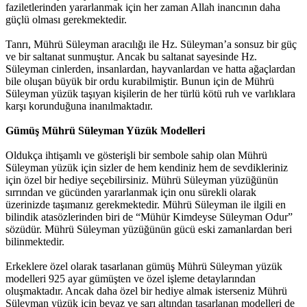
faziletlerinden yararlanmak için her zaman Allah inancının daha
güçlü olması gerekmektedir.
Tanrı, Mührü Süleyman aracılığı ile Hz. Süleyman’a sonsuz bir güç
ve bir saltanat sunmuştur. Ancak bu saltanat sayesinde Hz.
Süleyman cinlerden, insanlardan, hayvanlardan ve hatta ağaçlardan
bile oluşan büyük bir ordu kurabilmiştir. Bunun için de Mührü
Süleyman yüzük taşıyan kişilerin de her türlü kötü ruh ve varlıklara
karşı korunduğuna inanılmaktadır.
Gümüş Mührü Süleyman Yüzük Modelleri
Oldukça ihtişamlı ve gösterişli bir sembole sahip olan Mührü
Süleyman yüzük için sizler de hem kendiniz hem de sevdikleriniz
için özel bir hediye seçebilirsiniz. Mührü Süleyman yüzüğünün
sırrından ve gücünden yararlanmak için onu sürekli olarak
üzerinizde taşımanız gerekmektedir. Mührü Süleyman ile ilgili en
bilindik atasözlerinden biri de “Mühür Kimdeyse Süleyman Odur”
sözüdür. Mührü Süleyman yüzüğünün gücü eski zamanlardan beri
bilinmektedir.
Erkeklere özel olarak tasarlanan gümüş Mührü Süleyman yüzük
modelleri 925 ayar gümüşten ve özel işleme detaylarından
oluşmaktadır. Ancak daha özel bir hediye almak isterseniz Mührü
Süleyman yüzük için beyaz ve sarı altından tasarlanan modelleri de