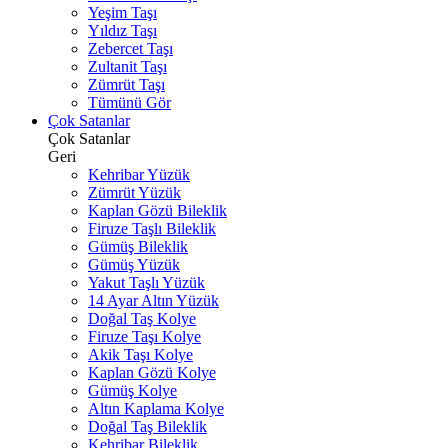
Yeşim Taşı
Yıldız Taşı
Zebercet Taşı
Zultanit Taşı
Zümrüt Taşı
Tümünü Gör
Çok Satanlar
Çok Satanlar
Geri
Kehribar Yüzük
Zümrüt Yüzük
Kaplan Gözü Bileklik
Firuze Taşlı Bileklik
Gümüş Bileklik
Gümüş Yüzük
Yakut Taşlı Yüzük
14 Ayar Altın Yüzük
Doğal Taş Kolye
Firuze Taşı Kolye
Akik Taşı Kolye
Kaplan Gözü Kolye
Gümüş Kolye
Altın Kaplama Kolye
Doğal Taş Bileklik
Kehribar Bileklik