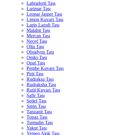
Labradorit Taşı
Larimar Taşı
Leopar Jasper Taşı
Limon Kuvars Taşı
Lapis Lazuli Taşı
Malahit Taşı
Mercan Taşı
Necef Taşı
Oltu Taşı
Obsidyen Taşı
Oniks Taşı
Opal Taşı
Pembe Kuvars Taşı
Pirit Taşı
Rudrakşa Taşı
Rudraksha Taşı
Rutil Kuvars Taşı
Safir Taşı
Sedef Taşı
Sitrin Taşı
Tanzanit Taşı
Topaz Taşı
Turmalin Taşı
Yakut Taşı
Yemen Akik Taşı