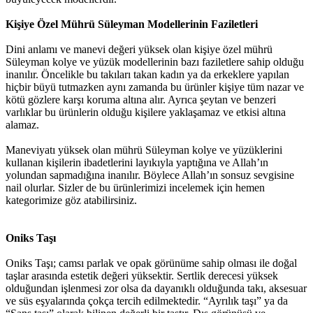
Kişiye Özel Mührü Süleyman Modellerinin Faziletleri
Dini anlamı ve manevi değeri yüksek olan kişiye özel mührü
Süleyman kolye ve yüzük modellerinin bazı faziletlere sahip olduğu
inanılır. Öncelikle bu takıları takan kadın ya da erkeklere yapılan
hiçbir büyü tutmazken aynı zamanda bu ürünler kişiye tüm nazar ve
kötü gözlere karşı koruma altına alır. Ayrıca şeytan ve benzeri
varlıklar bu ürünlerin olduğu kişilere yaklaşamaz ve etkisi altına
alamaz.
Maneviyatı yüksek olan mührü Süleyman kolye ve yüzüklerini
kullanan kişilerin ibadetlerini layıkıyla yaptığına ve Allah’ın
yolundan sapmadığına inanılır. Böylece Allah’ın sonsuz sevgisine
nail olurlar. Sizler de bu ürünlerimizi incelemek için hemen
kategorimize göz atabilirsiniz.
Oniks Taşı
Oniks Taşı; camsı parlak ve opak görünüme sahip olması ile doğal
taşlar arasında estetik değeri yüksektir. Sertlik derecesi yüksek
olduğundan işlenmesi zor olsa da dayanıklı olduğunda takı, aksesuar
ve süs eşyalarında çokça tercih edilmektedir. “Ayrılık taşı” ya da