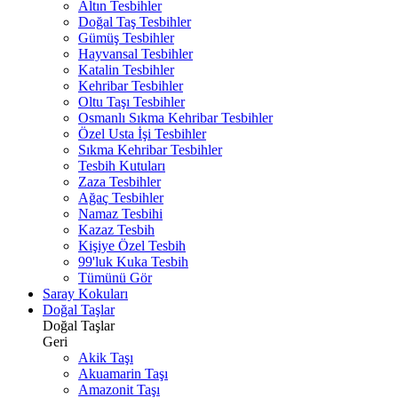
Altın Tesbihler
Doğal Taş Tesbihler
Gümüş Tesbihler
Hayvansal Tesbihler
Katalin Tesbihler
Kehribar Tesbihler
Oltu Taşı Tesbihler
Osmanlı Sıkma Kehribar Tesbihler
Özel Usta İşi Tesbihler
Sıkma Kehribar Tesbihler
Tesbih Kutuları
Zaza Tesbihler
Ağaç Tesbihler
Namaz Tesbihi
Kazaz Tesbih
Kişiye Özel Tesbih
99'luk Kuka Tesbih
Tümünü Gör
Saray Kokuları
Doğal Taşlar
Doğal Taşlar
Geri
Akik Taşı
Akuamarin Taşı
Amazonit Taşı