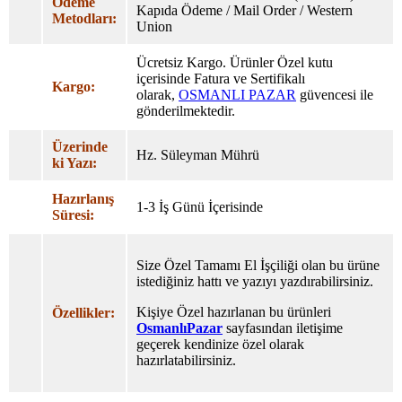
Ödeme
Kapıda Ödeme / Mail Order / Western
Metodları:
Union
Ücretsiz Kargo. Ürünler Özel
kutu
içerisinde Fatura ve Sertifikalı
Kargo:
olarak,
OSMANLI PAZAR
güvencesi ile
gönderilmektedir.
Üzerinde
Hz. Süleyman Mührü
ki Yazı:
Hazırlanış
1-3 İş Günü İçerisinde
Süresi:
Size Özel Tamamı El İşçiliği olan bu ürüne
istediğiniz hattı ve yazıyı yazdırabilirsiniz.
Kişiye Özel hazırlanan bu ürünleri
Özellikler:
OsmanlıPazar
sayfasından iletişime
geçerek kendinize özel olarak
hazırlatabilirsiniz.