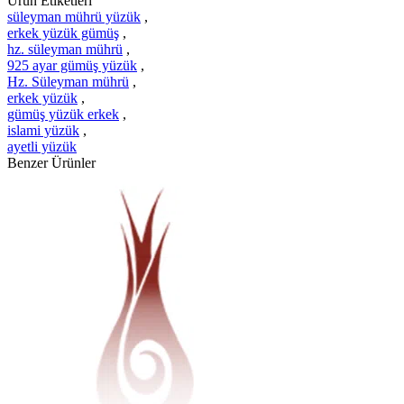
Ürün Etiketleri
süleyman mührü yüzük
,
erkek yüzük gümüş
,
hz. süleyman mührü
,
925 ayar gümüş yüzük
,
Hz. Süleyman mührü
,
erkek yüzük
,
gümüş yüzük erkek
,
islami yüzük
,
ayetli yüzük
Benzer Ürünler