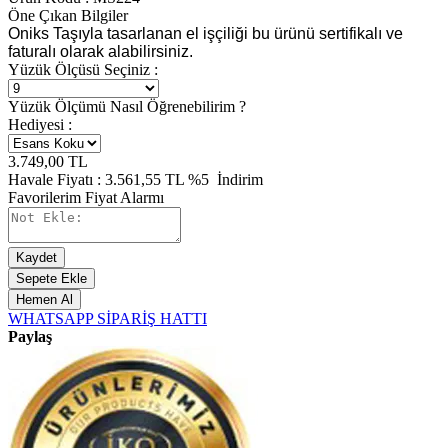
Öne Çıkan Bilgiler
Oniks Taşıyla tasarlanan el işçiliği bu ürünü sertifikalı ve
faturalı olarak alabilirsiniz.
Yüzük Ölçüsü Seçiniz :
Yüzük Ölçümü Nasıl Öğrenebilirim ?
Hediyesi :
3.749,00
TL
Havale Fiyatı :
3.561,55
TL
%5
İndirim
Favorilerim
Fiyat Alarmı
Kaydet
Sepete Ekle
Hemen Al
WHATSAPP SİPARİŞ HATTI
Paylaş