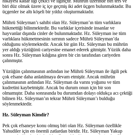
hikayesi kadar ilgi çekici ve ilginçtir. Mührün üzerinde biri ters ve
biri düz olmak üzere iç içe geçmiş iki adet üçgen bulunmaktadır. Bu
üçgenler ise altı köşeli bir yıldız oluşturmaktadır.
Mührü Süleyman’ı sahibi olan Hz. Süleyman’ın tüm varlıklara
hükmettiği bilinmektedir. Bu varlıklar içerisinde insanlar ve
hayvanlar dışında cinler de bulunmaktadır. Hz. Süleyman ise tüm
varlıklara hükmetmesinin sırrının sadece Mührü Süleyman’da
olduğunu söylemektedir. Ancak bir gün Hz. Süleyman bu mührün
yer aldığı yüzüğünü cariyesine emanet ederek gitmiştir. Yüzük daha
sonra Hz. Süleyman kılığına giren bir cin tarafından cariyeden
çalınmıştır.
Yüzüğün çalınmasının ardından ise Mührü Süleyman ile ilgili pek
çok efsane daha anlatılmaya devam etmiştir. Ancak mührün
çalınmasının ardından Hz. Süleyman da varını yoğunu ve tüm
kudretini kaybetmiştir. Ancak bu durum onun için bir son
olmamıştır. Daha sonrasında bu durumdan dolayı oldukça acı çektiği
bilinen Hz. Süleyman’ın tekrar Mührü Süleyman’ı bulduğu
söylenmektedir.
Hz. Süleyman Kimdir?
Pek çok efsaneye konu olmuş biri olan Hz. Süleyman özellikle
Yahudiler için en önemli zatlardan biridir. Hz. Süleyman Yakup