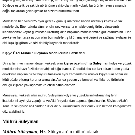
Böylece estetik ve şık bir görünüme sahip olan tarih kokulu bu ürünler, aynı zamanda
doğal taşlardan gelen şifalar ile sizlere sunulmaktadır.
Modellerin her birisi 925 ayar gerçek gümüş malzemesinden üretilmiş kaliteli ve şık
modellerdir. Eğer takıda altın rengini seviyorsanız o halde geniş ürün yelpazemiz
içerisinden925 ayar gümüşten üretilmiş altın kaplama modellerimize göz atabilirsiniz. Her
zevke ve her tarza uygun olan bu modeller; şıklığı, manevi değeri ve sağlığa faydaları ile
oldukça ilgi gören ve sizi de büyüleyecek modellerdir.
Kişiye Özel Mührü Süleyman Modellerinin Faziletleri
Dini anlamı ve manevi değeri yüksek olan
kişiye özel mührü Süleyman
kolye ve yüzük
modellerinin bazı faziletlere sahip olduğu inanılır. Öncelikle bu takıları takan kadın ya da
erkeklere yapılan hiçbir büyü tutmazken aynı zamanda bu ürünler kişiye tüm nazar ve
kötü gözlere karşı koruma altına alır. Ayrıca şeytan ve benzeri varlıklar bu ürünlerin
olduğu kişilere yaklaşamaz ve etkisi altına alamaz.
Maneviyatı yüksek olan mührü Süleyman kolye ve yüzüklerini kullanan kişilerin
ibadetlerini layıkıyla yaptığına ve Allah’ın yolundan sapmadığına inanılır. Böylece Allah’ın
sonsuz sevgisine nail olurlar. Sizler de bu ürünlerimizi incelemek için hemen kategorimize
göz atabilirsiniz.
Mührü Süleyman
Mührü Süleyman
, Hz. Süleyman’ın mührü olarak