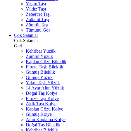
Yeşim Taşı
Yıldız Taşı
Zebercet Taşı
Zultanit Taşı
Zümrüt Taşı
Tümünü Gör
Çok Satanlar
Çok Satanlar
Geri
Kehribar Yüzük
Zümrüt Yüzük
Kaplan Gözü Bileklik
Firuze Taşlı Bileklik
Gümüş Bileklik
Gümüş Yüzük
Yakut Taşlı Yüzük
14 Ayar Altın Yüzük
Doğal Taş Kolye
Firuze Taşı Kolye
Akik Taşı Kolye
Kaplan Gözü Kolye
Gümüş Kolye
Altın Kaplama Kolye
Doğal Taş Bileklik
Kehribar Bileklik