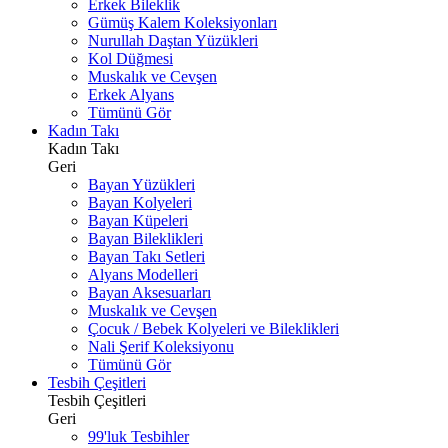
Erkek Bileklik
Gümüş Kalem Koleksiyonları
Nurullah Daştan Yüzükleri
Kol Düğmesi
Muskalık ve Cevşen
Erkek Alyans
Tümünü Gör
Kadın Takı
Kadın Takı
Geri
Bayan Yüzükleri
Bayan Kolyeleri
Bayan Küpeleri
Bayan Bileklikleri
Bayan Takı Setleri
Alyans Modelleri
Bayan Aksesuarları
Muskalık ve Cevşen
Çocuk / Bebek Kolyeleri ve Bileklikleri
Nali Şerif Koleksiyonu
Tümünü Gör
Tesbih Çeşitleri
Tesbih Çeşitleri
Geri
99'luk Tesbihler