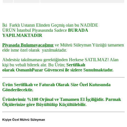
İki Farklı Ustanın Elinden Geçmiş olan bu NADİDE
ÜRÜN
İstanbul Piyasasında Sadece
BURADA
YAPILMAKTADIR
Piyasada Bulamayacağınız
ve Mührü Süleyman Yüzüğü tamamen
elde isme özel olarak yazılmaktadır.
Abdestsiz takılmaması gerektiğinden Herkese SATILMAZ! Alan
kişi bu vebali bilerek alır.
Bu Ürün;
Sertifikalı
olarak
OsmanlıPazar
Güvencesi ile sizlere Sunulmaktadır.
Ürün Sertifikalı ve Faturalı Olarak Size Özel Kutusunda
Gönderilecektir.
Ürünlerimiz %100 Orjinal ve Tamamen El İşçiliğidir.
Parmak
Ölçülerinize göre Büyültülüp Küçültülebilir.
Kişiye Özel Mührü Süleyman