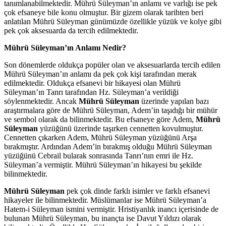
tanımlanabilmektedir. Mührü Süleyman’ın anlamı ve varlığı ise pek
çok efsaneye bile konu olmuştur. Bir gizem olarak tarihten beri
anlatılan Mührü Süleyman günümüzde özellikle yüzük ve kolye gibi
pek çok aksesuarda da tercih edilmektedir.
Mührü Süleyman’ın Anlamı Nedir?
Son dönemlerde oldukça popüler olan ve aksesuarlarda tercih edilen
Mührü Süleyman’ın anlamı da pek çok kişi tarafından merak
edilmektedir. Oldukça efsanevi bir hikayesi olan Mührü
Süleyman’ın Tanrı tarafından Hz. Süleyman’a verildiği
söylenmektedir. Ancak
Mührü Süleyman
üzerinde yapılan bazı
araştırmalara göre de Mührü Süleyman, Adem’in taşıdığı bir mühür
ve sembol olarak da bilinmektedir. Bu efsaneye göre Adem,
Mührü
Süleyman
yüzüğünü üzerinde taşırken cennetten kovulmuştur.
Cennetten çıkarken Adem, Mührü Süleyman yüzüğünü Arşa
bırakmıştır. Ardından Adem’in bırakmış olduğu Mührü Süleyman
yüzüğünü Cebrail bularak sonrasında Tanrı’nın emri ile Hz.
Süleyman’a vermiştir. Mührü Süleyman’ın hikayesi bu şekilde
bilinmektedir.
Mührü Süleyman
pek çok dinde farklı isimler ve farklı efsanevi
hikayeler ile bilinmektedir. Müslümanlar ise Mührü Süleyman’a
Hatem-i Süleyman ismini vermiştir. Hristiyanlık inancı içerisinde de
bulunan Mührü Süleyman, bu inançta ise Davut Yıldızı olarak