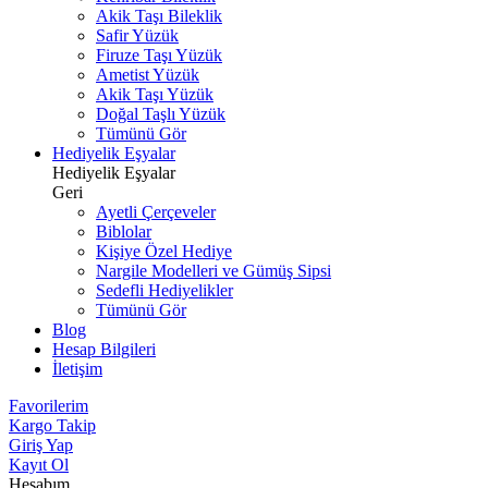
Akik Taşı Bileklik
Safir Yüzük
Firuze Taşı Yüzük
Ametist Yüzük
Akik Taşı Yüzük
Doğal Taşlı Yüzük
Tümünü Gör
Hediyelik Eşyalar
Hediyelik Eşyalar
Geri
Ayetli Çerçeveler
Biblolar
Kişiye Özel Hediye
Nargile Modelleri ve Gümüş Sipsi
Sedefli Hediyelikler
Tümünü Gör
Blog
Hesap Bilgileri
İletişim
Favorilerim
Kargo Takip
Giriş Yap
Kayıt Ol
Hesabım