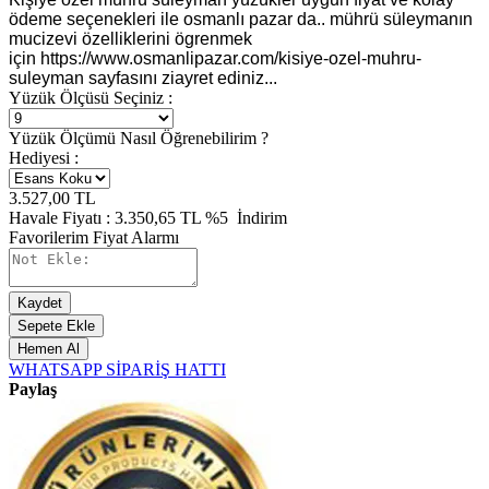
ödeme seçenekleri ile osmanlı pazar da.. mührü süleymanın
mucizevi özelliklerini ögrenmek
için https://www.osmanlipazar.com/kisiye-ozel-muhru-
suleyman sayfasını ziayret ediniz...
Yüzük Ölçüsü Seçiniz :
Yüzük Ölçümü Nasıl Öğrenebilirim ?
Hediyesi :
3.527,00
TL
Havale Fiyatı :
3.350,65
TL
%5
İndirim
Favorilerim
Fiyat Alarmı
Kaydet
Sepete Ekle
Hemen Al
WHATSAPP SİPARİŞ HATTI
Paylaş