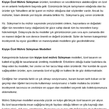
Kişiye Özel Mührü Süleyman
ürünleri, kendinize ve sevdiklerinize alabileceğiniz en özel
ve en anlamlı hediyelerin başında gelir. Günümüzde birçok tartışmanın odağında olan bu
ürünler için Yahudilere ait bir işaret ve mühür olduğuna dair söylentiler vardır. Ancak bu
mühürler, İslam dininde yeri büyük olmakla birlikte Hz. Süleyman’a güç veren ürünlerdir.
Hz. Süleyman’ın bu mühür sayesinde yeryüzündeki cinlere, hayvanlara ve doğadaki
diğer tün nesnelere karşı olağanüstü bir güce sahip olarak tüm bu nesnelere karşı
hükmetmiştir. Dolayısıyla da bu modeller şık görüntüsünün yanı sıra aynı zamanda dini
ve manevi değeri ile son derece önemli ve değerli ürünlerdir. Sizler de hemen kategorimizi
inceleyerek bu eşsiz güzellikte ve maneviyattaki modellere göz gezdirebilirsiniz.
Kişiye Özel Mührü Süleyman Modelleri
Kategorimizde bulunan tüm
kişiye özel mührü Süleyman
modelleri, özel tasarım ve
kaliteli el işçiliği ile tasarlanarak üretilmiş modellerdir. Erkeklere olduğu kadar kadınlara da
hitap eden bu modeller, her zevke ve her tarza hitap eden ürünlerdir. Her kombin ile uyum
sağlayabilen ürünler, aynı zamanda özel el işçiliği ve kalitesi ile de göz doldurmaktadır.
Girdiğiniz her ortamda farklı ve şık olmayı seviyorsanız, buram buram tarih kokan ve bir
geçmişi olan öğeleri tarzınızda kullanmayı seviyorsanız o halde mutlaka bu ürünleri
inceleyerek tarzınıza ve zevkinize en uygun olan modelleri seçerek takı koleksiyonunuza
eklemelisiniz.
Mührü Süleyman modelleri arasında yüzük ve kolye gibi birçok özel tasarım yer alıyor.
Bu özel tasarımlarda insan sağlığına birçok faydası olduğu bilinen ve şifa kaynağı olan
kaplan gözü, akik taşı, ametist taşı, firuze taşı ve ay taşı gibi doğal taşlar da kullanılmıştır.