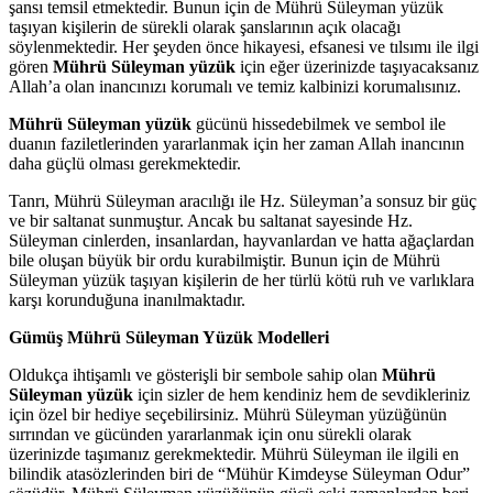
şansı temsil etmektedir. Bunun için de Mührü Süleyman yüzük
taşıyan kişilerin de sürekli olarak şanslarının açık olacağı
söylenmektedir. Her şeyden önce hikayesi, efsanesi ve tılsımı ile ilgi
gören
Mührü Süleyman yüzük
için eğer üzerinizde taşıyacaksanız
Allah’a olan inancınızı korumalı ve temiz kalbinizi korumalısınız.
Mührü Süleyman yüzük
gücünü hissedebilmek ve sembol ile
duanın faziletlerinden yararlanmak için her zaman Allah inancının
daha güçlü olması gerekmektedir.
Tanrı, Mührü Süleyman aracılığı ile Hz. Süleyman’a sonsuz bir güç
ve bir saltanat sunmuştur. Ancak bu saltanat sayesinde Hz.
Süleyman cinlerden, insanlardan, hayvanlardan ve hatta ağaçlardan
bile oluşan büyük bir ordu kurabilmiştir. Bunun için de Mührü
Süleyman yüzük taşıyan kişilerin de her türlü kötü ruh ve varlıklara
karşı korunduğuna inanılmaktadır.
Gümüş Mührü Süleyman Yüzük Modelleri
Oldukça ihtişamlı ve gösterişli bir sembole sahip olan
Mührü
Süleyman yüzük
için sizler de hem kendiniz hem de sevdikleriniz
için özel bir hediye seçebilirsiniz. Mührü Süleyman yüzüğünün
sırrından ve gücünden yararlanmak için onu sürekli olarak
üzerinizde taşımanız gerekmektedir. Mührü Süleyman ile ilgili en
bilindik atasözlerinden biri de “Mühür Kimdeyse Süleyman Odur”