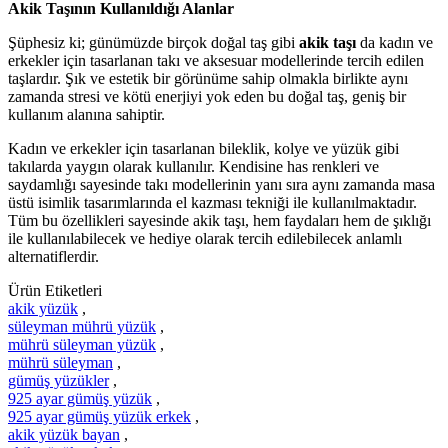
Akik Taşının Kullanıldığı Alanlar
Şüphesiz ki; günümüzde birçok doğal taş gibi
akik taşı
da kadın ve
erkekler için tasarlanan takı ve aksesuar modellerinde tercih edilen
taşlardır. Şık ve estetik bir görünüme sahip olmakla birlikte aynı
zamanda stresi ve kötü enerjiyi yok eden bu doğal taş, geniş bir
kullanım alanına sahiptir.
Kadın ve erkekler için tasarlanan bileklik, kolye ve yüzük gibi
takılarda yaygın olarak kullanılır. Kendisine has renkleri ve
saydamlığı sayesinde takı modellerinin yanı sıra aynı zamanda masa
üstü isimlik tasarımlarında el kazması tekniği ile kullanılmaktadır.
Tüm bu özellikleri sayesinde akik taşı, hem faydaları hem de şıklığı
ile kullanılabilecek ve hediye olarak tercih edilebilecek anlamlı
alternatiflerdir.
Ürün Etiketleri
akik yüzük
,
süleyman mührü yüzük
,
mührü süleyman yüzük
,
mührü süleyman
,
gümüş yüzükler
,
925 ayar gümüş yüzük
,
925 ayar gümüş yüzük erkek
,
akik yüzük bayan
,