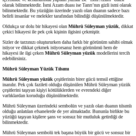
olarak bilinmektedir. İsmi Azam duası ise Tanrı’nın gizli ismi olarak
bilinmektedir. Bu yüzüğün üzerinde yazılı olan duanın sadece bazı
belirli insanlar ve melekler tarafından bilindiği düşünülmektedir.
Oldukça sır dolu bir hikayesi olan
Mührü Süleyman yüzük
, dikkat
çekici hikayesi ile pek çok kişinin ilgisini çekmiştir.
Sizler de tarzınızı oluştururken daha farklı bir görünüm sahibi olmak
istiyor ve dikkat çekmek istiyorsanız hem görünümü hem de
hikayesi ile ilgi çeken
Mührü Süleyman yüzük
modellerini tercih
edebilirsiniz.
Mührü Süleyman Yüzük Tılsımı
Mührü Süleyman yüzük
çeşitlerinin birer gücü temsil ettiğine
inanılır. Pek çok fazileti olduğu düşünülen Mührü Süleyman yüzük
çeşitlerini taşıyan kişiyi kötülüklerden ve evrendeki diğer
varlıklardan koruduğu düşünülmektedir.
Mührü Süleyman üzerindeki sembolün ve yazılı olan duanın tılsımlı
olduğu anlatılan efsanelerde de yer almaktadır. Bununla birlikte bu
yüzüğü taşıyan kişilere şans ve sonsuz bir mutluluk getirdiği de
bilinmektedir.
Mührü Süleyman sembolü tek başına büyük bir gücü ve sonsuz bir