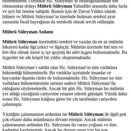
bilinmektedir. Özellikle Hz. Süleyman’ın İsrailoğullarından biri
olmasından dolayı
Mührü Süleyman
Yahudiler arasında daha fazla
ve ayrı bir öneme sahiptir. Bunun için de Davut Yıldızı olarak
bilinen ve Mührü Süleyman’ın üzerinde bulunan sembol aynı
zamanda İsrail bayrağının da sembolü olarak tercih edilmiştir.
Mührü Süleyman Anlamı
Mührü Süleyman
üzerindeki sembol ve yazılar da en az mührün
hikayesi kadar ilgi çekici ve ilginçtir. Mührün üzerinde biri ters ve
biri düz olmak üzere iç içe geçmiş iki adet üçgen bulunmaktadır. Bu
üçgenler ise altı köşeli bir yıldız oluşturmaktadır.
Mührü Süleyman’ı sahibi olan Hz. Süleyman’ın tüm varlıklara
hükmettiği bilinmektedir. Bu varlıklar içerisinde insanlar ve
hayvanlar dışında cinler de bulunmaktadır. Hz. Süleyman ise tüm
varlıklara hükmetmesinin sırrının sadece Mührü Süleyman’da
olduğunu söylemektedir. Ancak bir gün Hz. Süleyman bu mührün
yer aldığı yüzüğünü cariyesine emanet ederek gitmiştir. Yüzük daha
sonra Hz. Süleyman kılığına giren bir cin tarafından cariyeden
çalınmıştır.
Yüzüğün çalınmasının ardından ise
Mührü Süleyman
ile ilgili pek
çok efsane daha anlatılmaya devam etmiştir. Ancak mührün
çalınmasının ardından Hz. Süleyman da varını yoğunu ve tüm
kudretini kaybetmiştir. Ancak bu durum onun için bir son