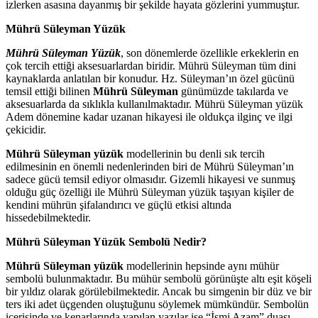
izlerken asasına dayanmış bir şekilde hayata gözlerini yummuştur.
Mührü Süleyman Yüzük
Mührü Süleyman Yüzük
, son dönemlerde özellikle erkeklerin en
çok tercih ettiği aksesuarlardan biridir. Mührü Süleyman tüm dini
kaynaklarda anlatılan bir konudur. Hz. Süleyman’ın özel gücünü
temsil ettiği bilinen
Mührü Süleyman
günümüzde takılarda ve
aksesuarlarda da sıklıkla kullanılmaktadır. Mührü Süleyman yüzük
Adem dönemine kadar uzanan hikayesi ile oldukça ilginç ve ilgi
çekicidir.
Mührü Süleyman yüzük
modellerinin bu denli sık tercih
edilmesinin en önemli nedenlerinden biri de Mührü Süleyman’ın
sadece gücü temsil ediyor olmasıdır. Gizemli hikayesi ve sunmuş
olduğu güç özelliği ile Mührü Süleyman yüzük taşıyan kişiler de
kendini mührün şifalandırıcı ve güçlü etkisi altında
hissedebilmektedir.
Mührü Süleyman Yüzük Sembolü Nedir?
Mührü Süleyman yüzük
modellerinin hepsinde aynı mühür
sembolü bulunmaktadır. Bu mühür sembolü görünüşte altı eşit köşeli
bir yıldız olarak görülebilmektedir. Ancak bu simgenin bir düz ve bir
ters iki adet üçgenden oluştuğunu söylemek mümkündür. Sembolün
içerisinde ve kenarlarında yapılan yazılar ise “İsmi Azam” duası