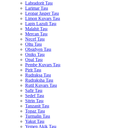
Labradorit Taşı
Larimar Taşı
Leopar Jasper Taşı
Limon Kuvars Taşı
Lapis Lazuli Taşı
Malahit Taşı
Mercan Taşı
Necef Taşı
Oltu Taşı
Obsidyen Taşı
Oniks Taşı
Opal Taşı
Pembe Kuvars Taşı
Pirit Taşı
Rudrakşa Taşı
Rudraksha Taşı
Rutil Kuvars Taşı
Safir Taşı
Sedef Taşı
Sitrin Taşı
Tanzanit Taşı
Topaz Taşı
Turmalin Taşı
Yakut Taşı
Yemen Akik Taşı