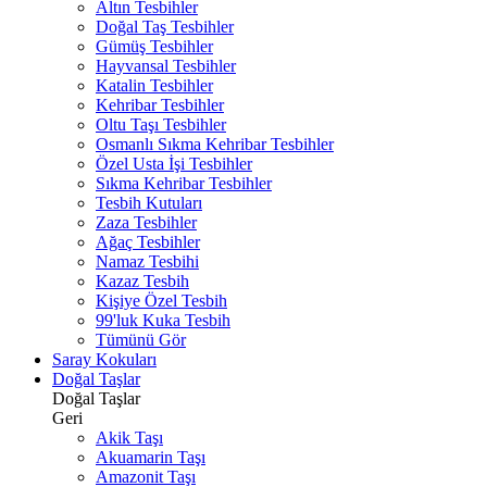
Altın Tesbihler
Doğal Taş Tesbihler
Gümüş Tesbihler
Hayvansal Tesbihler
Katalin Tesbihler
Kehribar Tesbihler
Oltu Taşı Tesbihler
Osmanlı Sıkma Kehribar Tesbihler
Özel Usta İşi Tesbihler
Sıkma Kehribar Tesbihler
Tesbih Kutuları
Zaza Tesbihler
Ağaç Tesbihler
Namaz Tesbihi
Kazaz Tesbih
Kişiye Özel Tesbih
99'luk Kuka Tesbih
Tümünü Gör
Saray Kokuları
Doğal Taşlar
Doğal Taşlar
Geri
Akik Taşı
Akuamarin Taşı
Amazonit Taşı