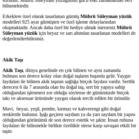
sözüdür. Mührü Süleyman yüzüğünün gücü eski zamanlardan beri
bilinmektedir.
Erkeklere özel olarak tasarlanan gümüş
Mührü Süleyman yüzük
modelleri 925 ayar gümüşten ve özel işleme detaylarından
oluşmaktadır. Ancak daha özel bir hediye almak isterseniz
Mührü
Süleyman yüzük
için beyaz ve sarı altından tasarlanan modelleri de
değerlendirebilirsiniz.
Akik Taşı
Akik Taşı
, dünya genelinde en çok bilinen ve aynı zamanda
bulması son derece kolay olan doğal taşların başında gelir. Yaygın
faydaları ile bilinen akik taşının sağlığa birçok faydası vardır. Sertlik
derecesi 6 ila 7 arasında olan bu doğal taş, sert bir yapıya sahip
olduğundan işlenmesi zor olduğu söylense de günümüzde birçok
takı ve aksesuar ürününde yaygın olarak tercih edilen bir üründür.
Mavi, beyaz, yeşil, pembe, kırmızı ve kahverengi gibi doğal
renklerde bulunur. Işığı geçiren saydam ya da yarı saydam bir yapısı
olduğundan görünümü de son derece estetik ve şıktır. İnsan ruhuna
faydaları ile bilinmekle birlikte özellikle strese karşı savaşan etkili bir
taştır.