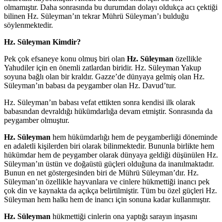
olmamıştır. Daha sonrasında bu durumdan dolayı oldukça acı çektiği
bilinen Hz. Süleyman’ın tekrar Mührü Süleyman’ı bulduğu
söylenmektedir.
Hz. Süleyman Kimdir?
Pek çok efsaneye konu olmuş biri olan
Hz. Süleyman
özellikle
Yahudiler için en önemli zatlardan biridir. Hz. Süleyman Yakup
soyuna bağlı olan bir kraldır. Gazze’de dünyaya gelmiş olan Hz.
Süleyman’ın babası da peygamber olan Hz. Davud’tur.
Hz. Süleyman’ın babası vefat ettikten sonra kendisi ilk olarak
babasından devraldığı hükümdarlığa devam etmiştir. Sonrasında da
peygamber olmuştur.
Hz. Süleyman
hem hükümdarlığı hem de peygamberliği döneminde
en adaletli kişilerden biri olarak bilinmektedir. Bununla birlikte hem
hükümdar hem de peygamber olarak dünyaya geldiği düşünülen Hz.
Süleyman’ın üstün ve doğaüstü güçleri olduğuna da inanılmaktadır.
Bunun en net göstergesinden biri de Mührü Süleyman’dır. Hz.
Süleyman’ın özellikle hayvanlara ve cinlere hükmettiği inancı pek
çok din ve kaynakta da açıkça belirtilmiştir. Tüm bu özel güçleri Hz.
Süleyman hem halkı hem de inancı için sonuna kadar kullanmıştır.
Hz. Süleyman
hükmettiği cinlerin ona yaptığı sarayın inşasını