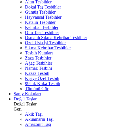
Altın Tesbihler
Doğal Taş Tesbihler
Gümüş Tesbihler
Hayvansal Tesbihler
Katalin Tesbihler
Kehribar Tesbihler
Oltu Taşı Tesbihler
Osmanlı Sıkma Kehribar Tesbihler
Özel Usta İşi Tesbihler
Sıkma Kehribar Tesbihler
Tesbih Kutuları
Zaza Tesbihler
Ağaç Tesbihler
Namaz Tesbihi
Kazaz Tesbih
Kişiye Özel Tesbih
99'luk Kuka Tesbih
Tümünü Gör
Saray Kokuları
Doğal Taşlar
Doğal Taşlar
Geri
Akik Taşı
Akuamarin Taşı
Amazonit Taşı