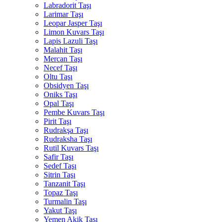
Labradorit Taşı
Larimar Taşı
Leopar Jasper Taşı
Limon Kuvars Taşı
Lapis Lazuli Taşı
Malahit Taşı
Mercan Taşı
Necef Taşı
Oltu Taşı
Obsidyen Taşı
Oniks Taşı
Opal Taşı
Pembe Kuvars Taşı
Pirit Taşı
Rudrakşa Taşı
Rudraksha Taşı
Rutil Kuvars Taşı
Safir Taşı
Sedef Taşı
Sitrin Taşı
Tanzanit Taşı
Topaz Taşı
Turmalin Taşı
Yakut Taşı
Yemen Akik Taşı