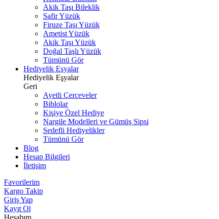
Akik Taşı Bileklik
Safir Yüzük
Firuze Taşı Yüzük
Ametist Yüzük
Akik Taşı Yüzük
Doğal Taşlı Yüzük
Tümünü Gör
Hediyelik Eşyalar
Hediyelik Eşyalar
Geri
Ayetli Çerçeveler
Biblolar
Kişiye Özel Hediye
Nargile Modelleri ve Gümüş Sipsi
Sedefli Hediyelikler
Tümünü Gör
Blog
Hesap Bilgileri
İletişim
Favorilerim
Kargo Takip
Giriş Yap
Kayıt Ol
Hesabım