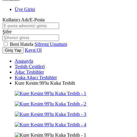
Üye Girişi
Kullanıcı Adı/E-Posta
Şifre
Beni Hatırla
Şifremi Unuttum
Kayıt Ol
Giriş Yap
Anasayfa
Tesbih Çeşitleri
Ağaç Tesbihler
Kuka Ağacı Tesbihler
Kure Kesim 99'lu Kuka Tesbih