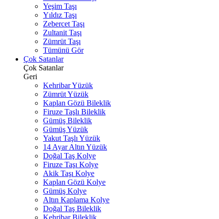
Yeşim Taşı
Yıldız Taşı
Zebercet Taşı
Zultanit Taşı
Zümrüt Taşı
Tümünü Gör
Çok Satanlar
Çok Satanlar
Geri
Kehribar Yüzük
Zümrüt Yüzük
Kaplan Gözü Bileklik
Firuze Taşlı Bileklik
Gümüş Bileklik
Gümüş Yüzük
Yakut Taşlı Yüzük
14 Ayar Altın Yüzük
Doğal Taş Kolye
Firuze Taşı Kolye
Akik Taşı Kolye
Kaplan Gözü Kolye
Gümüş Kolye
Altın Kaplama Kolye
Doğal Taş Bileklik
Kehribar Bileklik