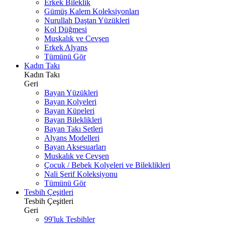
Erkek Bileklik
Gümüş Kalem Koleksiyonları
Nurullah Daştan Yüzükleri
Kol Düğmesi
Muskalık ve Cevşen
Erkek Alyans
Tümünü Gör
Kadın Takı
Kadın Takı
Geri
Bayan Yüzükleri
Bayan Kolyeleri
Bayan Küpeleri
Bayan Bileklikleri
Bayan Takı Setleri
Alyans Modelleri
Bayan Aksesuarları
Muskalık ve Cevşen
Çocuk / Bebek Kolyeleri ve Bileklikleri
Nali Şerif Koleksiyonu
Tümünü Gör
Tesbih Çeşitleri
Tesbih Çeşitleri
Geri
99'luk Tesbihler