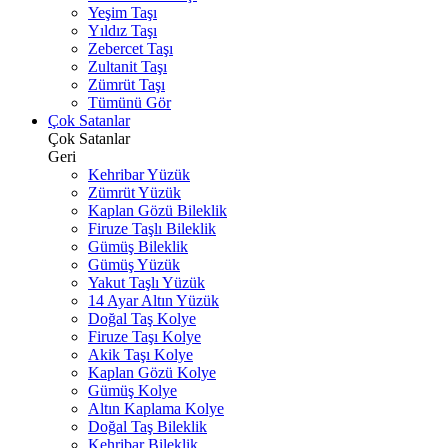
Yeşim Taşı
Yıldız Taşı
Zebercet Taşı
Zultanit Taşı
Zümrüt Taşı
Tümünü Gör
Çok Satanlar
Çok Satanlar
Geri
Kehribar Yüzük
Zümrüt Yüzük
Kaplan Gözü Bileklik
Firuze Taşlı Bileklik
Gümüş Bileklik
Gümüş Yüzük
Yakut Taşlı Yüzük
14 Ayar Altın Yüzük
Doğal Taş Kolye
Firuze Taşı Kolye
Akik Taşı Kolye
Kaplan Gözü Kolye
Gümüş Kolye
Altın Kaplama Kolye
Doğal Taş Bileklik
Kehribar Bileklik