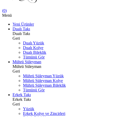
(
0
)
Menü
Yeni Ürünler
Dualı Takı
Dualı Takı
Geri
Dualı Yüzük
Dualı Kolye
Dualı Bileklik
Tümünü Gör
Mührü Süleyman
Mührü Süleyman
Geri
Mührü Süleyman Yüzük
Mührü Süleyman Kolye
Mührü Süleyman Bileklik
Tümünü Gör
Erkek Takı
Erkek Takı
Geri
Yüzük
Erkek Kolye ve Zincirleri