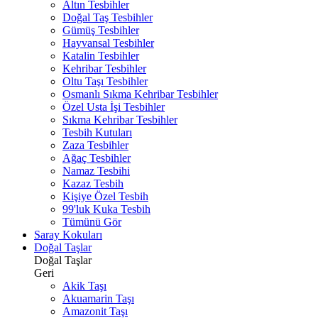
Altın Tesbihler
Doğal Taş Tesbihler
Gümüş Tesbihler
Hayvansal Tesbihler
Katalin Tesbihler
Kehribar Tesbihler
Oltu Taşı Tesbihler
Osmanlı Sıkma Kehribar Tesbihler
Özel Usta İşi Tesbihler
Sıkma Kehribar Tesbihler
Tesbih Kutuları
Zaza Tesbihler
Ağaç Tesbihler
Namaz Tesbihi
Kazaz Tesbih
Kişiye Özel Tesbih
99'luk Kuka Tesbih
Tümünü Gör
Saray Kokuları
Doğal Taşlar
Doğal Taşlar
Geri
Akik Taşı
Akuamarin Taşı
Amazonit Taşı