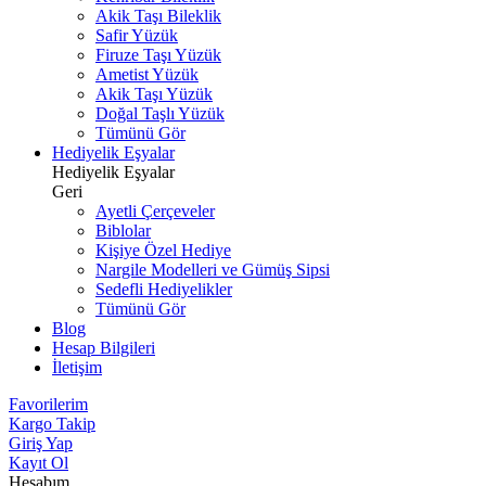
Akik Taşı Bileklik
Safir Yüzük
Firuze Taşı Yüzük
Ametist Yüzük
Akik Taşı Yüzük
Doğal Taşlı Yüzük
Tümünü Gör
Hediyelik Eşyalar
Hediyelik Eşyalar
Geri
Ayetli Çerçeveler
Biblolar
Kişiye Özel Hediye
Nargile Modelleri ve Gümüş Sipsi
Sedefli Hediyelikler
Tümünü Gör
Blog
Hesap Bilgileri
İletişim
Favorilerim
Kargo Takip
Giriş Yap
Kayıt Ol
Hesabım