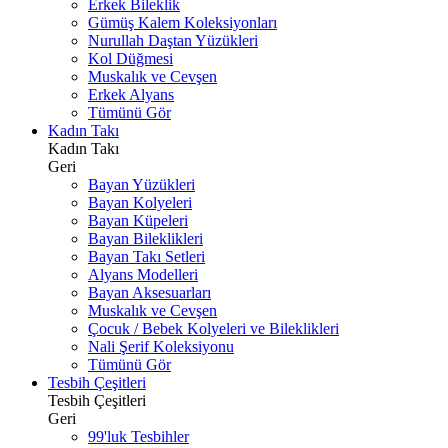
Erkek Bileklik
Gümüş Kalem Koleksiyonları
Nurullah Daştan Yüzükleri
Kol Düğmesi
Muskalık ve Cevşen
Erkek Alyans
Tümünü Gör
Kadın Takı
Kadın Takı
Geri
Bayan Yüzükleri
Bayan Kolyeleri
Bayan Küpeleri
Bayan Bileklikleri
Bayan Takı Setleri
Alyans Modelleri
Bayan Aksesuarları
Muskalık ve Cevşen
Çocuk / Bebek Kolyeleri ve Bileklikleri
Nali Şerif Koleksiyonu
Tümünü Gör
Tesbih Çeşitleri
Tesbih Çeşitleri
Geri
99'luk Tesbihler