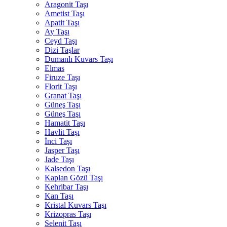
Aragonit Taşı
Ametist Taşı
Apatit Taşı
Ay Taşı
Ceyd Taşı
Dizi Taşlar
Dumanlı Kuvars Taşı
Elmas
Firuze Taşı
Florit Taşı
Granat Taşı
Güneş Taşı
Güneş Taşı
Hamatit Taşı
Havlit Taşı
İnci Taşı
Jasper Taşı
Jade Taşı
Kalsedon Taşı
Kaplan Gözü Taşı
Kehribar Taşı
Kan Taşı
Kristal Kuvars Taşı
Krizopras Taşı
Selenit Taşı