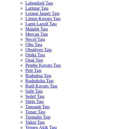
Labradorit Taşı
Larimar Taşı
Leopar Jasper Taşı
Limon Kuvars Taşı
Lapis Lazuli Taşı
Malahit Taşı
Mercan Taşı
Necef Taşı
Oltu Taşı
Obsidyen Taşı
Oniks Taşı
Opal Taşı
Pembe Kuvars Taşı
Pirit Taşı
Rudrakşa Taşı
Rudraksha Taşı
Rutil Kuvars Taşı
Safir Taşı
Sedef Taşı
Sitrin Taşı
Tanzanit Taşı
Topaz Taşı
Turmalin Taşı
Yakut Taşı
Yemen Akik Taşı