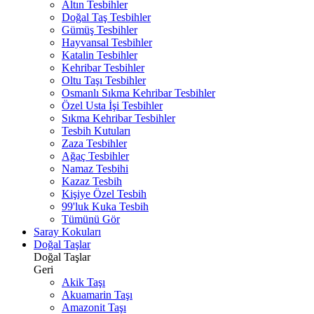
Altın Tesbihler
Doğal Taş Tesbihler
Gümüş Tesbihler
Hayvansal Tesbihler
Katalin Tesbihler
Kehribar Tesbihler
Oltu Taşı Tesbihler
Osmanlı Sıkma Kehribar Tesbihler
Özel Usta İşi Tesbihler
Sıkma Kehribar Tesbihler
Tesbih Kutuları
Zaza Tesbihler
Ağaç Tesbihler
Namaz Tesbihi
Kazaz Tesbih
Kişiye Özel Tesbih
99'luk Kuka Tesbih
Tümünü Gör
Saray Kokuları
Doğal Taşlar
Doğal Taşlar
Geri
Akik Taşı
Akuamarin Taşı
Amazonit Taşı