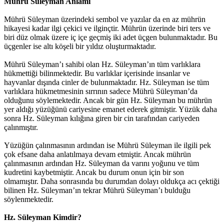
Mührü Süleyman Anlamı
Mührü Süleyman üzerindeki sembol ve yazılar da en az mührün
hikayesi kadar ilgi çekici ve ilginçtir. Mührün üzerinde biri ters ve
biri düz olmak üzere iç içe geçmiş iki adet üçgen bulunmaktadır. Bu
üçgenler ise altı köşeli bir yıldız oluşturmaktadır.
Mührü Süleyman’ı sahibi olan Hz. Süleyman’ın tüm varlıklara
hükmettiği bilinmektedir. Bu varlıklar içerisinde insanlar ve
hayvanlar dışında cinler de bulunmaktadır. Hz. Süleyman ise tüm
varlıklara hükmetmesinin sırrının sadece Mührü Süleyman’da
olduğunu söylemektedir. Ancak bir gün Hz. Süleyman bu mührün
yer aldığı yüzüğünü cariyesine emanet ederek gitmiştir. Yüzük daha
sonra Hz. Süleyman kılığına giren bir cin tarafından cariyeden
çalınmıştır.
Yüzüğün çalınmasının ardından ise Mührü Süleyman ile ilgili pek
çok efsane daha anlatılmaya devam etmiştir. Ancak mührün
çalınmasının ardından Hz. Süleyman da varını yoğunu ve tüm
kudretini kaybetmiştir. Ancak bu durum onun için bir son
olmamıştır. Daha sonrasında bu durumdan dolayı oldukça acı çektiği
bilinen Hz. Süleyman’ın tekrar Mührü Süleyman’ı bulduğu
söylenmektedir.
Hz. Süleyman Kimdir?