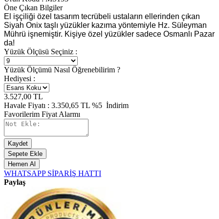
Öne Çıkan Bilgiler
El işçiliği özel tasarım tecrübeli ustaların ellerinden çıkan
Siyah Onix taşlı yüzükler kazıma yöntemiyle Hz. Süleyman
Mührü işnemiştir. Kişiye özel yüzükler sadece Osmanlı Pazar
da!
Yüzük Ölçüsü Seçiniz :
Yüzük Ölçümü Nasıl Öğrenebilirim ?
Hediyesi :
3.527,00
TL
Havale Fiyatı :
3.350,65
TL
%5
İndirim
Favorilerim
Fiyat Alarmı
Kaydet
Sepete Ekle
Hemen Al
WHATSAPP SİPARİŞ HATTI
Paylaş