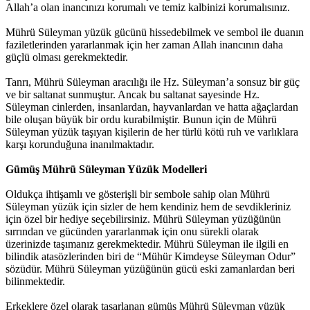
Allah’a olan inancınızı korumalı ve temiz kalbinizi korumalısınız.
Mührü Süleyman yüzük gücünü hissedebilmek ve sembol ile duanın
faziletlerinden yararlanmak için her zaman Allah inancının daha
güçlü olması gerekmektedir.
Tanrı, Mührü Süleyman aracılığı ile Hz. Süleyman’a sonsuz bir güç
ve bir saltanat sunmuştur. Ancak bu saltanat sayesinde Hz.
Süleyman cinlerden, insanlardan, hayvanlardan ve hatta ağaçlardan
bile oluşan büyük bir ordu kurabilmiştir. Bunun için de Mührü
Süleyman yüzük taşıyan kişilerin de her türlü kötü ruh ve varlıklara
karşı korunduğuna inanılmaktadır.
Gümüş Mührü Süleyman Yüzük Modelleri
Oldukça ihtişamlı ve gösterişli bir sembole sahip olan Mührü
Süleyman yüzük için sizler de hem kendiniz hem de sevdikleriniz
için özel bir hediye seçebilirsiniz. Mührü Süleyman yüzüğünün
sırrından ve gücünden yararlanmak için onu sürekli olarak
üzerinizde taşımanız gerekmektedir. Mührü Süleyman ile ilgili en
bilindik atasözlerinden biri de “Mühür Kimdeyse Süleyman Odur”
sözüdür. Mührü Süleyman yüzüğünün gücü eski zamanlardan beri
bilinmektedir.
Erkeklere özel olarak tasarlanan gümüş Mührü Süleyman yüzük