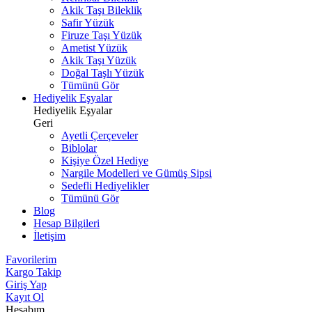
Akik Taşı Bileklik
Safir Yüzük
Firuze Taşı Yüzük
Ametist Yüzük
Akik Taşı Yüzük
Doğal Taşlı Yüzük
Tümünü Gör
Hediyelik Eşyalar
Hediyelik Eşyalar
Geri
Ayetli Çerçeveler
Biblolar
Kişiye Özel Hediye
Nargile Modelleri ve Gümüş Sipsi
Sedefli Hediyelikler
Tümünü Gör
Blog
Hesap Bilgileri
İletişim
Favorilerim
Kargo Takip
Giriş Yap
Kayıt Ol
Hesabım