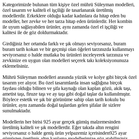
Kategorimizde bulunan tüm kişiye özel mührü Süleyman modelleri,
özel tasarım ve kaliteli el işçiliği ile tasarlanarak üretilmiş
modellerdir. Erkeklere olduğu kadar kadınlara da hitap eden bu
modeller, her zevke ve her tarza hitap eden ürünlerdir. Her kombin
ile uyum sağlayabilen ürünler, aynı zamanda özel el işçiliği ve
kalitesi ile de göz doldurmaktadır.
Girdiğiniz her ortamda farklı ve şık olmayı seviyorsanız, buram
buram tarih kokan ve bir geçmişi olan öğeleri tarzınızda kullanmayı
seviyorsanız o halde mutlaka bu ürünleri inceleyerek tarzınıza ve
zevkinize en uygun olan modelleri seçerek takı koleksiyonunuza
eklemelisiniz.
Mührü Süleyman modelleri arasında yüzük ve kolye gibi birçok özel
tasarım yer alıyor. Bu özel tasarımlarda insan sağlığına birçok
faydası olduğu bilinen ve şifa kaynağı olan kaplan gözü, akik taşı,
ametist taşı, firuze taşı ve ay taşı gibi doğal taşlar da kullanılmıştır.
Böylece estetik ve şık bir görünüme sahip olan tarih kokulu bu
ürünler, aynı zamanda doğal taşlardan gelen şifalar ile sizlere
sunulmaktadır.
Modellerin her birisi 925 ayar gerçek gümüş malzemesinden
üretilmiş kaliteli ve şık modellerdir. Eğer takıda altın rengini
seviyorsanız o halde geniş ürün yelpazemiz içerisinden925 ayar
gümüşten üretilmiş altın kaplama modellerimize göz atabilirsiniz.