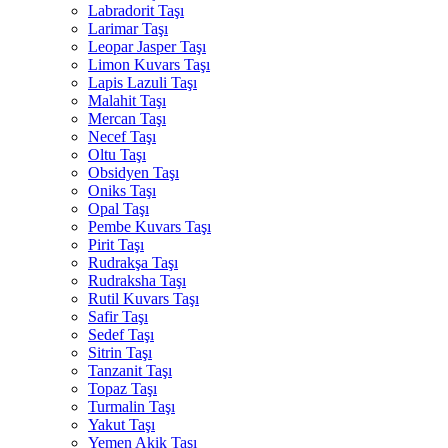
Labradorit Taşı
Larimar Taşı
Leopar Jasper Taşı
Limon Kuvars Taşı
Lapis Lazuli Taşı
Malahit Taşı
Mercan Taşı
Necef Taşı
Oltu Taşı
Obsidyen Taşı
Oniks Taşı
Opal Taşı
Pembe Kuvars Taşı
Pirit Taşı
Rudrakşa Taşı
Rudraksha Taşı
Rutil Kuvars Taşı
Safir Taşı
Sedef Taşı
Sitrin Taşı
Tanzanit Taşı
Topaz Taşı
Turmalin Taşı
Yakut Taşı
Yemen Akik Taşı