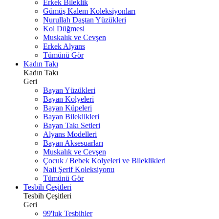
Erkek Bileklik
Gümüş Kalem Koleksiyonları
Nurullah Daştan Yüzükleri
Kol Düğmesi
Muskalık ve Cevşen
Erkek Alyans
Tümünü Gör
Kadın Takı
Kadın Takı
Geri
Bayan Yüzükleri
Bayan Kolyeleri
Bayan Küpeleri
Bayan Bileklikleri
Bayan Takı Setleri
Alyans Modelleri
Bayan Aksesuarları
Muskalık ve Cevşen
Çocuk / Bebek Kolyeleri ve Bileklikleri
Nali Şerif Koleksiyonu
Tümünü Gör
Tesbih Çeşitleri
Tesbih Çeşitleri
Geri
99'luk Tesbihler