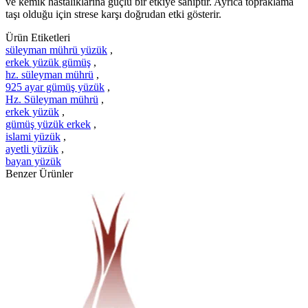
ve kemik hastalıklarına güçlü bir etkiye sahiptir. Ayrıca topraklama
taşı olduğu için strese karşı doğrudan etki gösterir.
Ürün Etiketleri
süleyman mührü yüzük
,
erkek yüzük gümüş
,
hz. süleyman mührü
,
925 ayar gümüş yüzük
,
Hz. Süleyman mührü
,
erkek yüzük
,
gümüş yüzük erkek
,
islami yüzük
,
ayetli yüzük
,
bayan yüzük
Benzer Ürünler