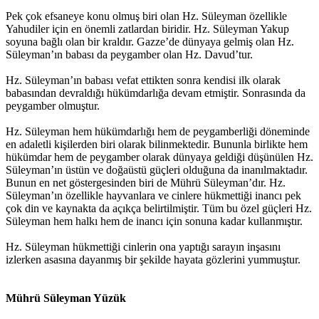
Pek çok efsaneye konu olmuş biri olan Hz. Süleyman özellikle
Yahudiler için en önemli zatlardan biridir. Hz. Süleyman Yakup
soyuna bağlı olan bir kraldır. Gazze’de dünyaya gelmiş olan Hz.
Süleyman’ın babası da peygamber olan Hz. Davud’tur.
Hz. Süleyman’ın babası vefat ettikten sonra kendisi ilk olarak
babasından devraldığı hükümdarlığa devam etmiştir. Sonrasında da
peygamber olmuştur.
Hz. Süleyman hem hükümdarlığı hem de peygamberliği döneminde
en adaletli kişilerden biri olarak bilinmektedir. Bununla birlikte hem
hükümdar hem de peygamber olarak dünyaya geldiği düşünülen Hz.
Süleyman’ın üstün ve doğaüstü güçleri olduğuna da inanılmaktadır.
Bunun en net göstergesinden biri de Mührü Süleyman’dır. Hz.
Süleyman’ın özellikle hayvanlara ve cinlere hükmettiği inancı pek
çok din ve kaynakta da açıkça belirtilmiştir. Tüm bu özel güçleri Hz.
Süleyman hem halkı hem de inancı için sonuna kadar kullanmıştır.
Hz. Süleyman hükmettiği cinlerin ona yaptığı sarayın inşasını
izlerken asasına dayanmış bir şekilde hayata gözlerini yummuştur.
Mührü Süleyman Yüzük