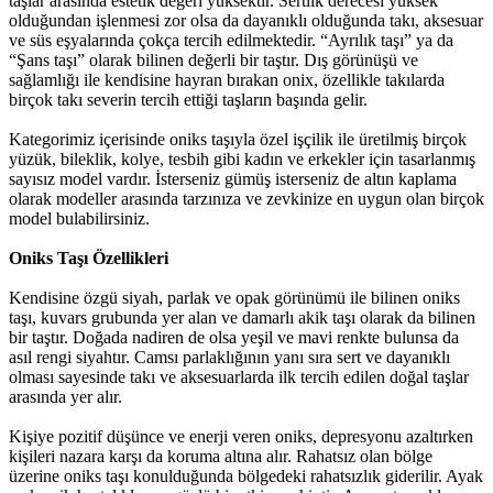
taşlar arasında estetik değeri yüksektir. Sertlik derecesi yüksek
olduğundan işlenmesi zor olsa da dayanıklı olduğunda takı, aksesuar
ve süs eşyalarında çokça tercih edilmektedir. “Ayrılık taşı” ya da
“Şans taşı” olarak bilinen değerli bir taştır. Dış görünüşü ve
sağlamlığı ile kendisine hayran bırakan onix, özellikle takılarda
birçok takı severin tercih ettiği taşların başında gelir.
Kategorimiz içerisinde oniks taşıyla özel işçilik ile üretilmiş birçok
yüzük, bileklik, kolye, tesbih gibi kadın ve erkekler için tasarlanmış
sayısız model vardır. İsterseniz gümüş isterseniz de altın kaplama
olarak modeller arasında tarzınıza ve zevkinize en uygun olan birçok
model bulabilirsiniz.
Oniks Taşı Özellikleri
Kendisine özgü siyah, parlak ve opak görünümü ile bilinen oniks
taşı, kuvars grubunda yer alan ve damarlı akik taşı olarak da bilinen
bir taştır. Doğada nadiren de olsa yeşil ve mavi renkte bulunsa da
asıl rengi siyahtır. Camsı parlaklığının yanı sıra sert ve dayanıklı
olması sayesinde takı ve aksesuarlarda ilk tercih edilen doğal taşlar
arasında yer alır.
Kişiye pozitif düşünce ve enerji veren oniks, depresyonu azaltırken
kişileri nazara karşı da koruma altına alır. Rahatsız olan bölge
üzerine oniks taşı konulduğunda bölgedeki rahatsızlık giderilir. Ayak