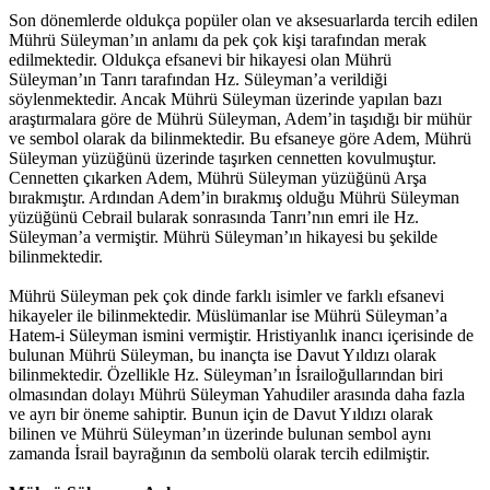
Son dönemlerde oldukça popüler olan ve aksesuarlarda tercih edilen
Mührü Süleyman’ın anlamı da pek çok kişi tarafından merak
edilmektedir. Oldukça efsanevi bir hikayesi olan Mührü
Süleyman’ın Tanrı tarafından Hz. Süleyman’a verildiği
söylenmektedir. Ancak Mührü Süleyman üzerinde yapılan bazı
araştırmalara göre de Mührü Süleyman, Adem’in taşıdığı bir mühür
ve sembol olarak da bilinmektedir. Bu efsaneye göre Adem, Mührü
Süleyman yüzüğünü üzerinde taşırken cennetten kovulmuştur.
Cennetten çıkarken Adem, Mührü Süleyman yüzüğünü Arşa
bırakmıştır. Ardından Adem’in bırakmış olduğu Mührü Süleyman
yüzüğünü Cebrail bularak sonrasında Tanrı’nın emri ile Hz.
Süleyman’a vermiştir. Mührü Süleyman’ın hikayesi bu şekilde
bilinmektedir.
Mührü Süleyman pek çok dinde farklı isimler ve farklı efsanevi
hikayeler ile bilinmektedir. Müslümanlar ise Mührü Süleyman’a
Hatem-i Süleyman ismini vermiştir. Hristiyanlık inancı içerisinde de
bulunan Mührü Süleyman, bu inançta ise Davut Yıldızı olarak
bilinmektedir. Özellikle Hz. Süleyman’ın İsrailoğullarından biri
olmasından dolayı Mührü Süleyman Yahudiler arasında daha fazla
ve ayrı bir öneme sahiptir. Bunun için de Davut Yıldızı olarak
bilinen ve Mührü Süleyman’ın üzerinde bulunan sembol aynı
zamanda İsrail bayrağının da sembolü olarak tercih edilmiştir.