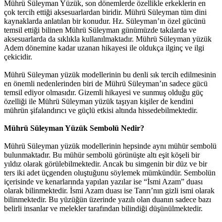
Mührü Süleyman Yüzük, son dönemlerde özellikle erkeklerin en
çok tercih ettiği aksesuarlardan biridir. Mührü Süleyman tüm dini
kaynaklarda anlatılan bir konudur. Hz. Süleyman’ın özel gücünü
temsil ettiği bilinen Mührü Süleyman günümüzde takılarda ve
aksesuarlarda da sıklıkla kullanılmaktadır. Mührü Süleyman yüzük
Adem dönemine kadar uzanan hikayesi ile oldukça ilginç ve ilgi
çekicidir.
Mührü Süleyman yüzük modellerinin bu denli sık tercih edilmesinin
en önemli nedenlerinden biri de Mührü Süleyman’ın sadece gücü
temsil ediyor olmasıdır. Gizemli hikayesi ve sunmuş olduğu güç
özelliği ile Mührü Süleyman yüzük taşıyan kişiler de kendini
mührün şifalandırıcı ve güçlü etkisi altında hissedebilmektedir.
Mührü Süleyman Yüzük Sembolü Nedir?
Mührü Süleyman yüzük modellerinin hepsinde aynı mühür sembolü
bulunmaktadır. Bu mühür sembolü görünüşte altı eşit köşeli bir
yıldız olarak görülebilmektedir. Ancak bu simgenin bir düz ve bir
ters iki adet üçgenden oluştuğunu söylemek mümkündür. Sembolün
içerisinde ve kenarlarında yapılan yazılar ise “İsmi Azam” duası
olarak bilinmektedir. İsmi Azam duası ise Tanrı’nın gizli ismi olarak
bilinmektedir. Bu yüzüğün üzerinde yazılı olan duanın sadece bazı
belirli insanlar ve melekler tarafından bilindiği düşünülmektedir.