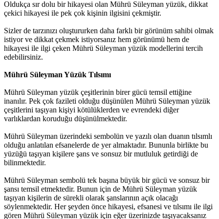
Oldukça sır dolu bir hikayesi olan Mührü Süleyman yüzük, dikkat
çekici hikayesi ile pek çok kişinin ilgisini çekmiştir.
Sizler de tarzınızı oluştururken daha farklı bir görünüm sahibi olmak
istiyor ve dikkat çekmek istiyorsanız hem görünümü hem de
hikayesi ile ilgi çeken Mührü Süleyman yüzük modellerini tercih
edebilirsiniz.
Mührü Süleyman Yüzük Tılsımı
Mührü Süleyman yüzük çeşitlerinin birer gücü temsil ettiğine
inanılır. Pek çok fazileti olduğu düşünülen Mührü Süleyman yüzük
çeşitlerini taşıyan kişiyi kötülüklerden ve evrendeki diğer
varlıklardan koruduğu düşünülmektedir.
Mührü Süleyman üzerindeki sembolün ve yazılı olan duanın tılsımlı
olduğu anlatılan efsanelerde de yer almaktadır. Bununla birlikte bu
yüzüğü taşıyan kişilere şans ve sonsuz bir mutluluk getirdiği de
bilinmektedir.
Mührü Süleyman sembolü tek başına büyük bir gücü ve sonsuz bir
şansı temsil etmektedir. Bunun için de Mührü Süleyman yüzük
taşıyan kişilerin de sürekli olarak şanslarının açık olacağı
söylenmektedir. Her şeyden önce hikayesi, efsanesi ve tılsımı ile ilgi
gören Mührü Süleyman yüzük için eğer üzerinizde taşıyacaksanız