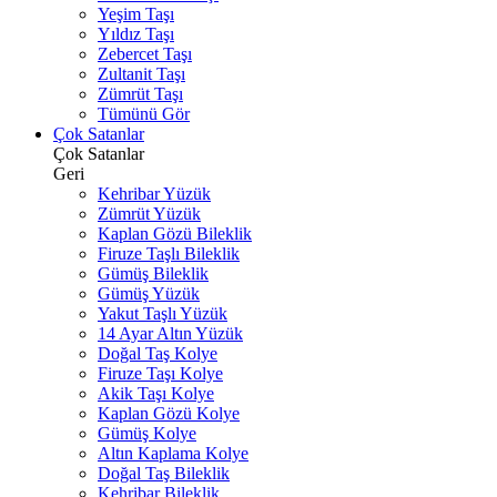
Yeşim Taşı
Yıldız Taşı
Zebercet Taşı
Zultanit Taşı
Zümrüt Taşı
Tümünü Gör
Çok Satanlar
Çok Satanlar
Geri
Kehribar Yüzük
Zümrüt Yüzük
Kaplan Gözü Bileklik
Firuze Taşlı Bileklik
Gümüş Bileklik
Gümüş Yüzük
Yakut Taşlı Yüzük
14 Ayar Altın Yüzük
Doğal Taş Kolye
Firuze Taşı Kolye
Akik Taşı Kolye
Kaplan Gözü Kolye
Gümüş Kolye
Altın Kaplama Kolye
Doğal Taş Bileklik
Kehribar Bileklik