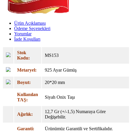
Ürün Açıklaması
Ödeme Seçenekleri
Yorumlar
İade Koşulları
Stok
MS153
Kodu:
Metaryel:
925 Ayar Gümüş
Boyut:
20*20 mm
Kullanılan
Siyah Onix Taşı
TAŞ:
12,7 Gr (+/-1,5) Numaraya Göre
Ağırlık:
Değişebilir.
Garanti:
Ürünümüz Garantili ve Sertifikalıdır.