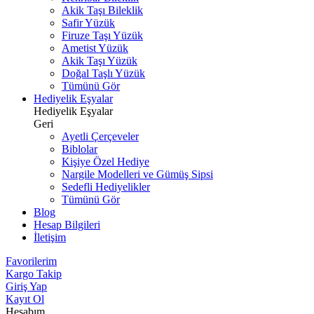
Akik Taşı Bileklik
Safir Yüzük
Firuze Taşı Yüzük
Ametist Yüzük
Akik Taşı Yüzük
Doğal Taşlı Yüzük
Tümünü Gör
Hediyelik Eşyalar
Hediyelik Eşyalar
Geri
Ayetli Çerçeveler
Biblolar
Kişiye Özel Hediye
Nargile Modelleri ve Gümüş Sipsi
Sedefli Hediyelikler
Tümünü Gör
Blog
Hesap Bilgileri
İletişim
Favorilerim
Kargo Takip
Giriş Yap
Kayıt Ol
Hesabım