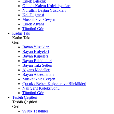
Erkek Bileklik
Gümüş Kalem Koleksiyonları
Nurullah Daştan Yüzükleri
Kol Düğmesi
Muskalık ve Cevşen
Erkek Alyans
Tümünü Gör
Kadın Takı
Kadın Takı
Geri
Bayan Yüzükleri
Bayan Kolyeleri
Bayan Küpeleri
Bayan Bileklikleri
Bayan Takı Setleri
Alyans Modelleri
Bayan Aksesuarları
Muskalık ve Cevşen
Çocuk / Bebek Kolyeleri ve Bileklikleri
Nali Şerif Koleksiyonu
Tümünü Gör
Tesbih Çeşitleri
Tesbih Çeşitleri
Geri
99'luk Tesbihler