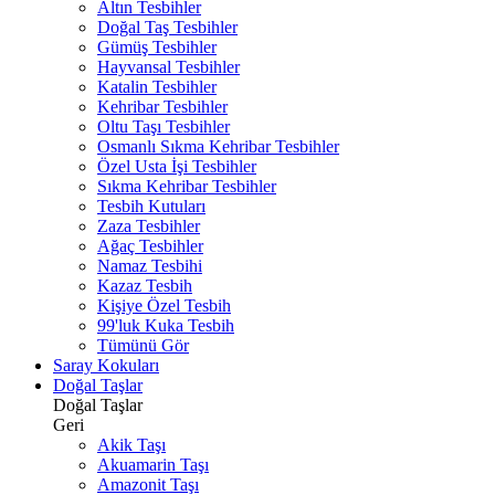
Altın Tesbihler
Doğal Taş Tesbihler
Gümüş Tesbihler
Hayvansal Tesbihler
Katalin Tesbihler
Kehribar Tesbihler
Oltu Taşı Tesbihler
Osmanlı Sıkma Kehribar Tesbihler
Özel Usta İşi Tesbihler
Sıkma Kehribar Tesbihler
Tesbih Kutuları
Zaza Tesbihler
Ağaç Tesbihler
Namaz Tesbihi
Kazaz Tesbih
Kişiye Özel Tesbih
99'luk Kuka Tesbih
Tümünü Gör
Saray Kokuları
Doğal Taşlar
Doğal Taşlar
Geri
Akik Taşı
Akuamarin Taşı
Amazonit Taşı