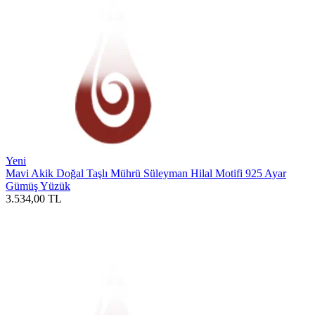
Yeni
Mavi Akik Doğal Taşlı Mührü Süleyman Hilal Motifi 925 Ayar
Gümüş Yüzük
3.534,00
TL