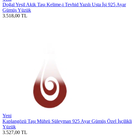
Doğal Yeşil Akik Taşı Kelime-i Tevhid Yazılı Usta İşi 925 Ayar
Gümüş Yüzük
3.518,00
TL
Yeni
Kaplangözü Taşı Mührü Süleyman 925 Ayar Gümüş Özel İşçilikli
Yüzük
3.527,00
TL