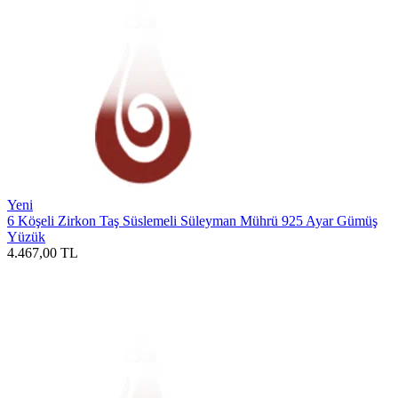
Yeni
6 Köşeli Zirkon Taş Süslemeli Süleyman Mührü 925 Ayar Gümüş
Yüzük
4.467,00
TL