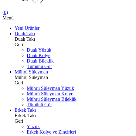
(
0
)
Menü
Yeni Ürünler
Dualı Takı
Dualı Takı
Geri
Dualı Yüzük
Dualı Kolye
Dualı Bileklik
Tümünü Gör
Mührü Süleyman
Mührü Süleyman
Geri
Mührü Süleyman Yüzük
Mührü Süleyman Kolye
Mührü Süleyman Bileklik
Tümünü Gör
Erkek Takı
Erkek Takı
Geri
Yüzük
Erkek Kolye ve Zincirleri