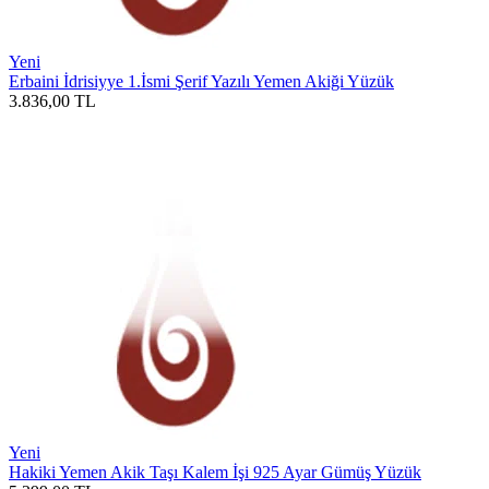
Yeni
Erbaini İdrisiyye 1.İsmi Şerif Yazılı Yemen Akiği Yüzük
3.836,00
TL
Yeni
Hakiki Yemen Akik Taşı Kalem İşi 925 Ayar Gümüş Yüzük