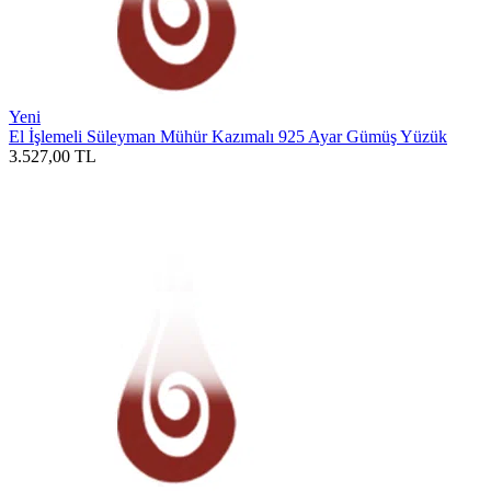
Yeni
El İşlemeli Süleyman Mühür Kazımalı 925 Ayar Gümüş Yüzük
3.527,00
TL