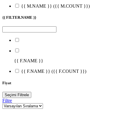
{{ M.NAME }}
({{ M.COUNT }})
{{ FILTER.NAME }}
{{ F.NAME }}
{{ F.NAME }}
({{ F.COUNT }})
Fiyat
Seçimi Filtrele
Filtre