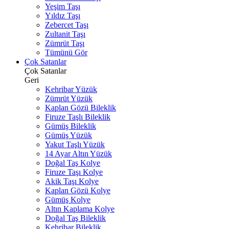
Yeşim Taşı
Yıldız Taşı
Zebercet Taşı
Zultanit Taşı
Zümrüt Taşı
Tümünü Gör
Çok Satanlar
Çok Satanlar
Geri
Kehribar Yüzük
Zümrüt Yüzük
Kaplan Gözü Bileklik
Firuze Taşlı Bileklik
Gümüş Bileklik
Gümüş Yüzük
Yakut Taşlı Yüzük
14 Ayar Altın Yüzük
Doğal Taş Kolye
Firuze Taşı Kolye
Akik Taşı Kolye
Kaplan Gözü Kolye
Gümüş Kolye
Altın Kaplama Kolye
Doğal Taş Bileklik
Kehribar Bileklik