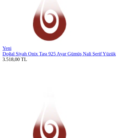
Yeni
Doğal Siyah Onix Taşı 925 Ayar Gümüş Nali Şerif Yüzük
3.518,00
TL