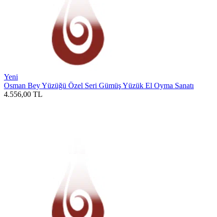
Yeni
Osman Bey Yüzüğü Özel Seri Gümüş Yüzük El Oyma Sanatı
4.556,00
TL