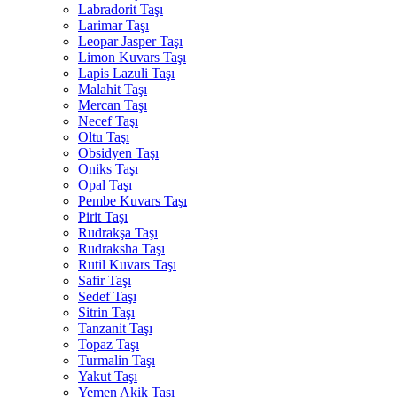
Labradorit Taşı
Larimar Taşı
Leopar Jasper Taşı
Limon Kuvars Taşı
Lapis Lazuli Taşı
Malahit Taşı
Mercan Taşı
Necef Taşı
Oltu Taşı
Obsidyen Taşı
Oniks Taşı
Opal Taşı
Pembe Kuvars Taşı
Pirit Taşı
Rudrakşa Taşı
Rudraksha Taşı
Rutil Kuvars Taşı
Safir Taşı
Sedef Taşı
Sitrin Taşı
Tanzanit Taşı
Topaz Taşı
Turmalin Taşı
Yakut Taşı
Yemen Akik Taşı