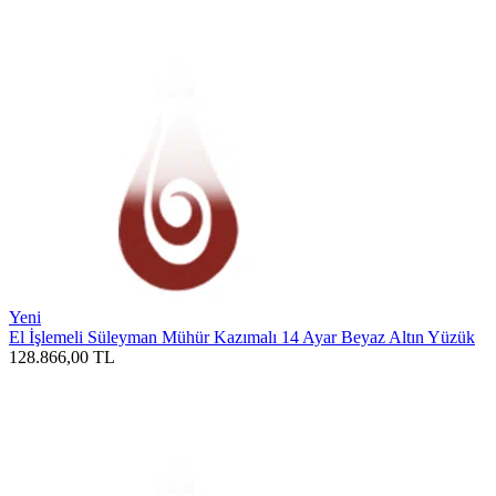
Yeni
El İşlemeli Süleyman Mühür Kazımalı 14 Ayar Beyaz Altın Yüzük
128.866,00
TL