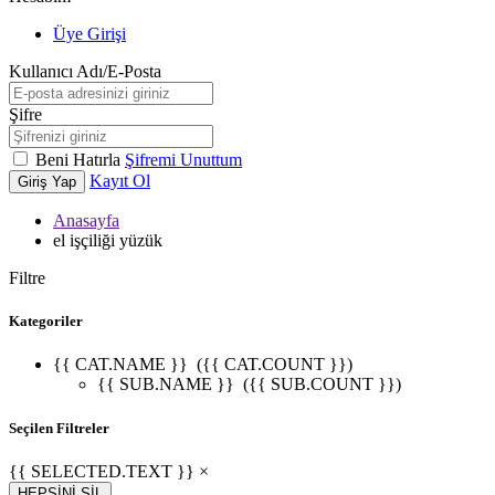
Üye Girişi
Kullanıcı Adı/E-Posta
Şifre
Beni Hatırla
Şifremi Unuttum
Kayıt Ol
Giriş Yap
Anasayfa
el işçiliği yüzük
Filtre
Kategoriler
{{ CAT.NAME }}
({{ CAT.COUNT }})
{{ SUB.NAME }}
({{ SUB.COUNT }})
Seçilen Filtreler
{{ SELECTED.TEXT }} ×
HEPSİNİ SİL