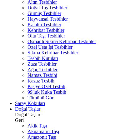
Altın Tesbihler
Doğal Taş Tesbihler
Gümüş Tesbihler
Hayvansal Tesbihler
Katalin Tesbihler
Kehribar Tesbihler
Oltu Taşı Tesbihler
Osmanlı Sıkma Kehribar Tesbihler
Özel Usta İşi Tesbihler
Sıkma Kehribar Tesbihler
Tesbih Kutuları
Zaza Tesbihler
Ağaç Tesbihler
Namaz Tesbihi
Kazaz Tesbih
Kişiye Özel Tesbih
99'luk Kuka Tesbih
Tümünü Gör
Saray Kokuları
Doğal Taşlar
Doğal Taşlar
Geri
Akik Taşı
Akuamarin Taşı
Amazonit Taşı