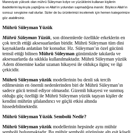
Maneviyatı yüksek olan mührü Süleyman kolye ve yüzüklerini kullanan kişilerin
ibadetlerini layıkıyla yaptığına ve Allah’ın yolundan sapmadığına inanılır. Böylece Allah’ın
sonsuz sevgisine nail olurlar. Sizler de bu ürünlerimizi incelemek için hemen kategorimize
göz atabilirsiniz.
Mührü Süleyman Yüzük
Mührü Süleyman Yüzük
, son dönemlerde özellikle erkeklerin en
çok tercih ettiği aksesuarlardan biridir. Mührü Süleyman tüm dini
kaynaklarda anlatılan bir konudur. Hz. Süleyman’ın özel gücünü
temsil ettiği bilinen
Mührü Süleyman
günümüzde takılarda ve
aksesuarlarda da sıklıkla kullanılmaktadır. Mührü Süleyman yüzük
Adem dönemine kadar uzanan hikayesi ile oldukça ilginç ve ilgi
çekicidir.
Mührü Süleyman yüzük
modellerinin bu denli sık tercih
edilmesinin en önemli nedenlerinden biri de Mührü Süleyman’ın
sadece gücü temsil ediyor olmasıdır. Gizemli hikayesi ve sunmuş
olduğu güç özelliği ile Mührü Süleyman yüzük taşıyan kişiler de
kendini mührün şifalandırıcı ve güçlü etkisi altında
hissedebilmektedir.
Mührü Süleyman Yüzük Sembolü Nedir?
Mührü Süleyman yüzük
modellerinin hepsinde aynı mühür
sembolü bulunmaktadır. Bu mühür sembolü görünüşte altı eşit köşeli