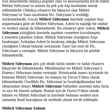
Son dönemlerde oldukça popüler olan ve aksesuarlarda tercih edilen
Mührü Süleyman’ın anlamı da pek çok kişi tarafından merak
edilmektedir. Oldukça efsanevi bir hikayesi olan Mührü
Süleyman’ın Tanrı tarafından Hz. Süleyman’a verildiği
söylenmektedir. Ancak
Mührü Süleyman
üzerinde yapılan bazı
araştırmalara göre de Mührü Süleyman, Adem’in taşıdığı bir mühür
ve sembol olarak da bilinmektedir. Bu efsaneye göre Adem,
Mührü
Süleyman
yüzüğünü üzerinde taşırken cennetten kovulmuştur.
Cennetten çıkarken Adem, Mührü Süleyman yüzüğünü Arşa
bırakmıştır. Ardından Adem’in bırakmış olduğu Mührü Süleyman
yüzüğünü Cebrail bularak sonrasında Tanrı’nın emri ile Hz.
Süleyman’a vermiştir. Mührü Süleyman’ın hikayesi bu şekilde
bilinmektedir.
Mührü Süleyman
pek çok dinde farklı isimler ve farklı efsanevi
hikayeler ile bilinmektedir. Müslümanlar ise Mührü Süleyman’a
Hatem-i Süleyman ismini vermiştir. Hristiyanlık inancı içerisinde de
bulunan Mührü Süleyman, bu inançta ise Davut Yıldızı olarak
bilinmektedir. Özellikle Hz. Süleyman’ın İsrailoğullarından biri
olmasından dolayı
Mührü Süleyman
Yahudiler arasında daha fazla
ve ayrı bir öneme sahiptir. Bunun için de Davut Yıldızı olarak
bilinen ve Mührü Süleyman’ın üzerinde bulunan sembol aynı
zamanda İsrail bayrağının da sembolü olarak tercih edilmiştir.
Mührü Süleyman Anlamı