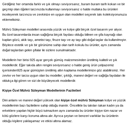
Girdiğiniz her ortamda farklı ve şık olmayı seviyorsanız, buram buram tarih kokan ve bir
geçmişi olan öğeleri tarzınızda kullanmayı seviyorsanız o halde mutlaka bu ürünleri
inceleyerek tarzınıza ve zevkinize en uygun olan modelleri seçerek takı koleksiyonunuza
eklemelisiniz.
Mührü Süleyman modelleri arasında yüzük ve kolye gibi birçok özel tasarım yer alıyor.
Bu özel tasarımlarda insan sağlığına birçok faydası olduğu bilinen ve şifa kaynağı olan
kaplan gözü, akik taşı, ametist taşı, firuze taşı ve ay taşı gibi doğal taşlar da kullanılmıştır.
Böylece estetik ve şık bir görünüme sahip olan tarih kokulu bu ürünler, aynı zamanda
doğal taşlardan gelen şifalar ile sizlere sunulmaktadır.
Modellerin her birisi 925 ayar gerçek gümüş malzemesinden üretilmiş kaliteli ve şık
modellerdir. Eğer takıda altın rengini seviyorsanız o halde geniş ürün yelpazemiz
içerisinden925 ayar gümüşten üretilmiş altın kaplama modellerimize göz atabilirsiniz. Her
zevke ve her tarza uygun olan bu modeller; şıklığı, manevi değeri ve sağlığa faydaları ile
oldukça ilgi gören ve sizi de büyüleyecek modellerdir.
Kişiye Özel Mührü Süleyman Modellerinin Faziletleri
Dini anlamı ve manevi değeri yüksek olan
kişiye özel mührü Süleyman
kolye ve yüzük
modellerinin bazı faziletlere sahip olduğu inanılır. Öncelikle bu takıları takan kadın ya da
erkeklere yapılan hiçbir büyü tutmazken aynı zamanda bu ürünler kişiye tüm nazar ve
kötü gözlere karşı koruma altına alır. Ayrıca şeytan ve benzeri varlıklar bu ürünlerin
olduğu kişilere yaklaşamaz ve etkisi altına alamaz.