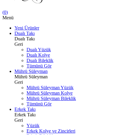
(
0
)
Menü
Yeni Ürünler
Dualı Takı
Dualı Takı
Geri
Dualı Yüzük
Dualı Kolye
Dualı Bileklik
Tümünü Gör
Mührü Süleyman
Mührü Süleyman
Geri
Mührü Süleyman Yüzük
Mührü Süleyman Kolye
Mührü Süleyman Bileklik
Tümünü Gör
Erkek Takı
Erkek Takı
Geri
Yüzük
Erkek Kolye ve Zincirleri