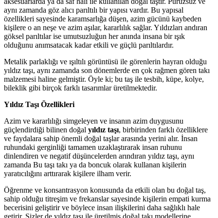
aksesuarlarda ya da saf hali ile kullanılan doğal taştır. Pürüzsüz ve
aynı zamanda göz alıcı parıltılı bir yapısı vardır. Bu yapısal
özellikleri sayesinde karamsarlığa düşen, azim gücünü kaybeden
kişilere o an neşe ve azim aşılar, kararlılık sağlar. Yıldızları andıran
göksel parıltılar ise umutsuzluğun her anında insana bir ışık
olduğunu anımsatacak kadar etkili ve güçlü parıltılardır.
Metalik parlaklığı ve ışıltılı görüntüsü ile görenlerin hayran olduğu
yıldız taşı, aynı zamanda son dönemlerde en çok rağmen gören takı
malzemesi haline gelmiştir. Öyle ki; bu taş ile tesbih, küpe, kolye,
bileklik gibi birçok farklı tasarımlar üretilmektedir.
Yıldız Taşı Özellikleri
Azim ve kararlılığı simgeleyen ve insanın azim duygusunu
güçlendirdiği bilinen doğal
yıldız taşı
, birbirinden farklı özelliklere
ve faydalara sahip önemli doğal taşlar arasında yerini alır. İnsan
ruhundaki gerginliği tamamen uzaklaştırarak insan ruhunu
dinlendiren ve negatif düşüncelerden arındıran yıldız taşı, aynı
zamanda Bu taşı takı ya da boncuk olarak kullanan kişilerin
yaratıcılığını arttırarak kişilere ilham verir.
Öğrenme ve konsantrasyon konusunda da etkili olan bu doğal taş,
sahip olduğu titreşim ve frekanslar sayesinde kişilerin empati kurma
becerisini geliştirir ve böylece insan ilişkilerini daha sağlıklı hale
getirir. Sizler de yıldız taşı ile üretilmiş doğal takı modellerine