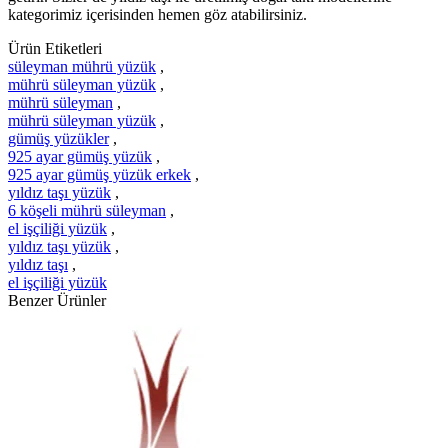
kategorimiz içerisinden hemen göz atabilirsiniz.
Ürün Etiketleri
süleyman mührü yüzük
,
mührü süleyman yüzük
,
mührü süleyman
,
mührü süleyman yüzük
,
gümüş yüzükler
,
925 ayar gümüş yüzük
,
925 ayar gümüş yüzük erkek
,
yıldız taşı yüzük
,
6 köşeli mührü süleyman
,
el işçiliği yüzük
,
yıldız taşı yüzük
,
yıldız taşı
,
el işçiliği yüzük
Benzer Ürünler