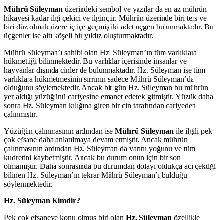
Mührü Süleyman
üzerindeki sembol ve yazılar da en az mührün
hikayesi kadar ilgi çekici ve ilginçtir. Mührün üzerinde biri ters ve
biri düz olmak üzere iç içe geçmiş iki adet üçgen bulunmaktadır. Bu
üçgenler ise altı köşeli bir yıldız oluşturmaktadır.
Mührü Süleyman’ı sahibi olan Hz. Süleyman’ın tüm varlıklara
hükmettiği bilinmektedir. Bu varlıklar içerisinde insanlar ve
hayvanlar dışında cinler de bulunmaktadır. Hz. Süleyman ise tüm
varlıklara hükmetmesinin sırrının sadece Mührü Süleyman’da
olduğunu söylemektedir. Ancak bir gün Hz. Süleyman bu mührün
yer aldığı yüzüğünü cariyesine emanet ederek gitmiştir. Yüzük daha
sonra Hz. Süleyman kılığına giren bir cin tarafından cariyeden
çalınmıştır.
Yüzüğün çalınmasının ardından ise
Mührü Süleyman
ile ilgili pek
çok efsane daha anlatılmaya devam etmiştir. Ancak mührün
çalınmasının ardından Hz. Süleyman da varını yoğunu ve tüm
kudretini kaybetmiştir. Ancak bu durum onun için bir son
olmamıştır. Daha sonrasında bu durumdan dolayı oldukça acı çektiği
bilinen Hz. Süleyman’ın tekrar Mührü Süleyman’ı bulduğu
söylenmektedir.
Hz. Süleyman Kimdir?
Pek çok efsaneye konu olmuş biri olan
Hz. Süleyman
özellikle