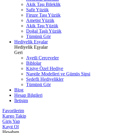
Akik Taşı Bileklik
Safir Yüzük
Firuze Taşı Yüzük
Ametist Yüzük
Akik Taşı Yüzük
Doğal Taşlı Yüzük
Tümünü Gör
Hediyelik Eşyalar
Hediyelik Eşyalar
Geri
Ayetli Çerçeveler
Biblolar
Kişiye Özel Hediye
Nargile Modelleri ve Gümüş Sipsi
Sedefli Hediyelikler
Tümünü Gör
Blog
Hesap Bilgileri
İletişim
Favorilerim
Kargo Takip
Giriş Yap
Kayıt Ol
Hesabım