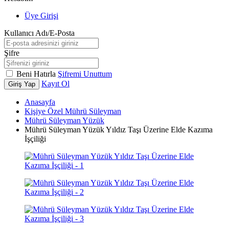
Üye Girişi
Kullanıcı Adı/E-Posta
Şifre
Beni Hatırla
Şifremi Unuttum
Kayıt Ol
Giriş Yap
Anasayfa
Kişiye Özel Mührü Süleyman
Mührü Süleyman Yüzük
Mührü Süleyman Yüzük Yıldız Taşı Üzerine Elde Kazıma
İşçiliği