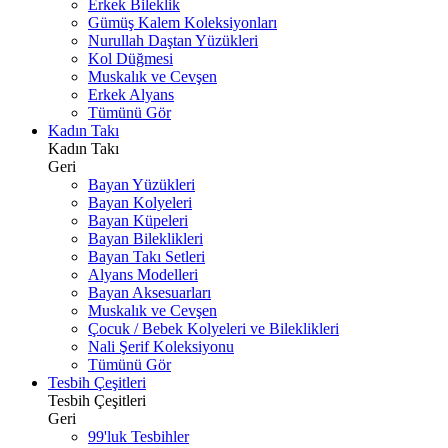
Erkek Bileklik
Gümüş Kalem Koleksiyonları
Nurullah Daştan Yüzükleri
Kol Düğmesi
Muskalık ve Cevşen
Erkek Alyans
Tümünü Gör
Kadın Takı
Kadın Takı
Geri
Bayan Yüzükleri
Bayan Kolyeleri
Bayan Küpeleri
Bayan Bileklikleri
Bayan Takı Setleri
Alyans Modelleri
Bayan Aksesuarları
Muskalık ve Cevşen
Çocuk / Bebek Kolyeleri ve Bileklikleri
Nali Şerif Koleksiyonu
Tümünü Gör
Tesbih Çeşitleri
Tesbih Çeşitleri
Geri
99'luk Tesbihler