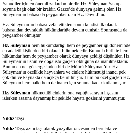
Yahudiler için en önemli zatlardan biridir. Hz. Süleyman Yakup
soyuna bağlı olan bir kraldır. Gazze’de dünyaya gelmiş olan Hz.
Süleyman’ın babası da peygamber olan Hz. Davud’tur.
Hz. Süleyman’ın babası vefat ettikten sonra kendisi ilk olarak
babasından devraldığı hükümdarlığa devam etmiştir. Sonrasında da
peygamber olmuştur.
Hz. Süleyman
hem hükümdarlığı hem de peygamberliği döneminde
en adaletli kişilerden biri olarak bilinmektedir. Bununla birlikte hem
hükümdar hem de peygamber olarak dünyaya geldiği düşünülen Hz.
Süleyman’ın üstün ve doğaüstü güçleri olduğuna da inanılmaktadır.
Bunun en net göstergesinden biri de Mührü Süleyman’dır. Hz.
Süleyman’ın özellikle hayvanlara ve cinlere hükmettiği inancı pek
çok din ve kaynakta da açıkça belirtilmiştir. Tüm bu özel güçleri Hz.
Süleyman hem halkı hem de inancı için sonuna kadar kullanmıştır.
Hz. Süleyman
hükmettiği cinlerin ona yaptığı sarayın inşasını
izlerken asasına dayanmış bir şekilde hayata gözlerini yummuştur.
Yıldız Taşı
Yıldız Taşı
, azim taşı olarak yüzyıllar öncesinden beri takı ve