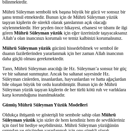
bilinmektedir.
Mührü Süleyman sembolü tek başına büyük bir gücü ve sonsuz bir
şansı temsil etmektedir. Bunun için de Mührü Süleyman yüzük
taşıyan kişilerin de sürekli olarak şanslarının açık olacağı
söylenmektedir. Her şeyden önce hikayesi, efsanesi ve tılsımı ile ilgi
gören
Mührü Süleyman yüzük
için eğer üzerinizde taşıyacaksanız
Allah’a olan inancınızı korumalı ve temiz kalbinizi korumalısınız.
Mührü Süleyman yüzük
gücünü hissedebilmek ve sembol ile
duanın faziletlerinden yararlanmak için her zaman Allah inancının
daha güçlü olması gerekmektedir.
Tanrı, Mührü Süleyman aracılığı ile Hz. Süleyman’a sonsuz bir güç
ve bir saltanat sunmuştur. Ancak bu saltanat sayesinde Hz.
Süleyman cinlerden, insanlardan, hayvanlardan ve hatta ağaçlardan
bile oluşan büyük bir ordu kurabilmiştir. Bunun için de Mührü
Süleyman yüzük taşıyan kişilerin de her türlü kötü ruh ve varlıklara
karşı korunduğuna inanılmaktadır.
Gümüş Mührü Süleyman Yüzük Modelleri
Oldukça ihtişamlı ve gösterişli bir sembole sahip olan
Mührü
Süleyman yüzük
için sizler de hem kendiniz hem de sevdikleriniz
için özel bir hediye seçebilirsiniz. Mührü Süleyman yüzüğünün
sırrından ve gücünden yararlanmak için onu sürekli olarak