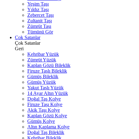
Yeşim Taşı
Yıldız Taşı
Zebercet Taşı
Zultanit Taşı
Zümrüt Taşı
Tümünü Gör
Çok Satanlar
Çok Satanlar
Geri
Kehribar Yüzük
Zümrüt Yüzük
Kaplan Gözü Bileklik
Firuze Taşlı Bileklik
Gümüş Bileklik
Gümüş Yüzük
Yakut Taşlı Yüzük
14 Ayar Altın Yüzük
Doğal Taş Kolye
Firuze Taşı Kolye
Akik Taşı Kolye
Kaplan Gözü Kolye
Gümüş Kolye
Altın Kaplama Kolye
Doğal Taş Bileklik
Kehribar Bileklik