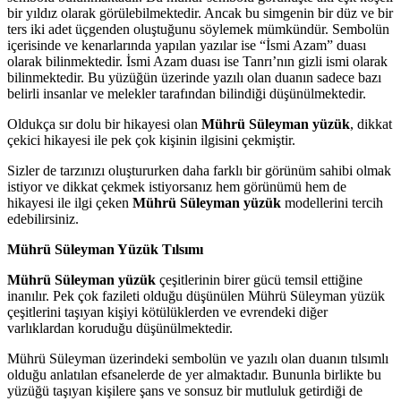
bir yıldız olarak görülebilmektedir. Ancak bu simgenin bir düz ve bir
ters iki adet üçgenden oluştuğunu söylemek mümkündür. Sembolün
içerisinde ve kenarlarında yapılan yazılar ise “İsmi Azam” duası
olarak bilinmektedir. İsmi Azam duası ise Tanrı’nın gizli ismi olarak
bilinmektedir. Bu yüzüğün üzerinde yazılı olan duanın sadece bazı
belirli insanlar ve melekler tarafından bilindiği düşünülmektedir.
Oldukça sır dolu bir hikayesi olan
Mührü Süleyman yüzük
, dikkat
çekici hikayesi ile pek çok kişinin ilgisini çekmiştir.
Sizler de tarzınızı oluştururken daha farklı bir görünüm sahibi olmak
istiyor ve dikkat çekmek istiyorsanız hem görünümü hem de
hikayesi ile ilgi çeken
Mührü Süleyman yüzük
modellerini tercih
edebilirsiniz.
Mührü Süleyman Yüzük Tılsımı
Mührü Süleyman yüzük
çeşitlerinin birer gücü temsil ettiğine
inanılır. Pek çok fazileti olduğu düşünülen Mührü Süleyman yüzük
çeşitlerini taşıyan kişiyi kötülüklerden ve evrendeki diğer
varlıklardan koruduğu düşünülmektedir.
Mührü Süleyman üzerindeki sembolün ve yazılı olan duanın tılsımlı
olduğu anlatılan efsanelerde de yer almaktadır. Bununla birlikte bu
yüzüğü taşıyan kişilere şans ve sonsuz bir mutluluk getirdiği de