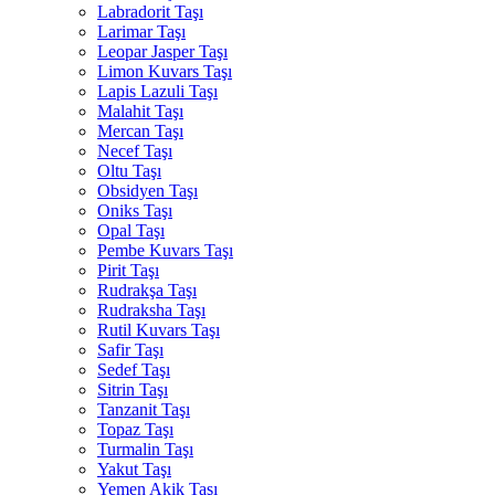
Labradorit Taşı
Larimar Taşı
Leopar Jasper Taşı
Limon Kuvars Taşı
Lapis Lazuli Taşı
Malahit Taşı
Mercan Taşı
Necef Taşı
Oltu Taşı
Obsidyen Taşı
Oniks Taşı
Opal Taşı
Pembe Kuvars Taşı
Pirit Taşı
Rudrakşa Taşı
Rudraksha Taşı
Rutil Kuvars Taşı
Safir Taşı
Sedef Taşı
Sitrin Taşı
Tanzanit Taşı
Topaz Taşı
Turmalin Taşı
Yakut Taşı
Yemen Akik Taşı