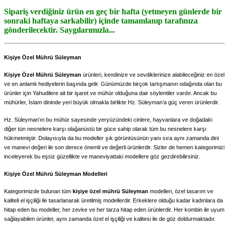
Sipariş verdiğiniz ürün en geç bir hafta (yetmeyen günlerde bir
sonraki haftaya sarkabilir) içinde tamamlanıp tarafınıza
gönderilecektir.
Saygılarımızla...
Kişiye Özel Mührü Süleyman
Kişiye Özel Mührü Süleyman
ürünleri, kendinize ve sevdiklerinize alabileceğiniz en özel
ve en anlamlı hediyelerin başında gelir. Günümüzde birçok tartışmanın odağında olan bu
ürünler için Yahudilere ait bir işaret ve mühür olduğuna dair söylentiler vardır. Ancak bu
mühürler, İslam dininde yeri büyük olmakla birlikte Hz. Süleyman’a güç veren ürünlerdir.
Hz. Süleyman’ın bu mühür sayesinde yeryüzündeki cinlere, hayvanlara ve doğadaki
diğer tün nesnelere karşı olağanüstü bir güce sahip olarak tüm bu nesnelere karşı
hükmetmiştir. Dolayısıyla da bu modeller şık görüntüsünün yanı sıra aynı zamanda dini
ve manevi değeri ile son derece önemli ve değerli ürünlerdir. Sizler de hemen kategorimizi
inceleyerek bu eşsiz güzellikte ve maneviyattaki modellere göz gezdirebilirsiniz.
Kişiye Özel Mührü Süleyman Modelleri
Kategorimizde bulunan tüm
kişiye özel mührü Süleyman
modelleri, özel tasarım ve
kaliteli el işçiliği ile tasarlanarak üretilmiş modellerdir. Erkeklere olduğu kadar kadınlara da
hitap eden bu modeller, her zevke ve her tarza hitap eden ürünlerdir. Her kombin ile uyum
sağlayabilen ürünler, aynı zamanda özel el işçiliği ve kalitesi ile de göz doldurmaktadır.