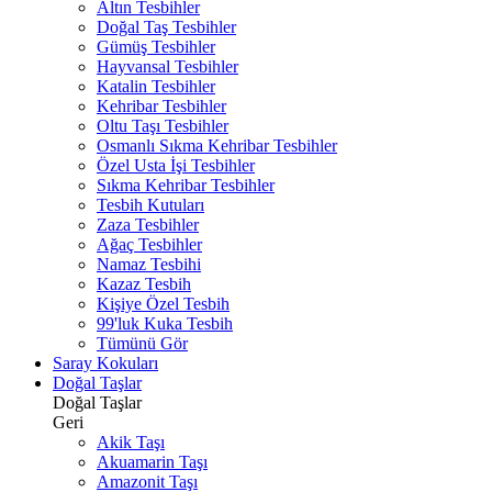
Altın Tesbihler
Doğal Taş Tesbihler
Gümüş Tesbihler
Hayvansal Tesbihler
Katalin Tesbihler
Kehribar Tesbihler
Oltu Taşı Tesbihler
Osmanlı Sıkma Kehribar Tesbihler
Özel Usta İşi Tesbihler
Sıkma Kehribar Tesbihler
Tesbih Kutuları
Zaza Tesbihler
Ağaç Tesbihler
Namaz Tesbihi
Kazaz Tesbih
Kişiye Özel Tesbih
99'luk Kuka Tesbih
Tümünü Gör
Saray Kokuları
Doğal Taşlar
Doğal Taşlar
Geri
Akik Taşı
Akuamarin Taşı
Amazonit Taşı