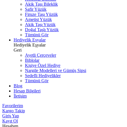
Akik Taşı Bileklik
Safir Yüzük
Firuze Taşı Yüzük
Ametist Yüzük
Akik Taşı Yüzük
Doğal Taşlı Yüzük
Tümünü Gör
Hediyelik Eşyalar
Hediyelik Eşyalar
Geri
Ayetli Çerçeveler
Biblolar
Kişiye Özel Hediye
Nargile Modelleri ve Gümüş Sipsi
Sedefli Hediyelikler
Tümünü Gör
Blog
Hesap Bilgileri
İletişim
Favorilerim
Kargo Takip
Giriş Yap
Kayıt Ol
Hesabım