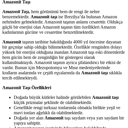
Amazonit Taşı
Amazonit Taşı,
hem görünümü hem de rengi ile nehre
benzemektedir.
Amazonit taşı
ise Brezilya’da bulunan Amazon
nehrinden gelmektedir. Amazonit taşının anlamı cesarettir. Oldukça
güçlü bir enerjisi olan Amazonit taşının tüm özellikleri Amazon
kadınlarının gücüne ve cesaretine benzetilmektedir.
Amazonit
taşının tarihine bakıldığında 4000 yıl öncesine dayanan
bir geçmişe sahip olduğu bilinmektedir. Özellikle renginden dolayı
yüksek bir enerjisi olduğuna inanılan Amazonit taşı eski dönemlerde
hem gücün hem de zenginliğin bir göstergesi olarak
kullanılmaktaydı. Amazonit taşının ayrıca şifalandırıcı bir etkisi de
vardır. Bunun için Mezopotomya ve Mısır medeniyetlerinde
kralların asalarında ve çeşitli eşyalarında da
Amazonit taşı
sıklıkla
tercih edilmekteydi.
Amazonit Taşı Özellikleri
Doğada büyük kütleler halinde görülebilen
Amazonit taşı
küçük prizmalar şeklinde de olabilmektedir.
Genellikle rengi turkuaz tonlarında olmakla birlikte yeşil ve
mavi tonları ağırlıklı da olabilmektedir.
Doğada yer alan
Amazonit
taşı saydam veya yarı saydam bir
yapıya sahiptir.