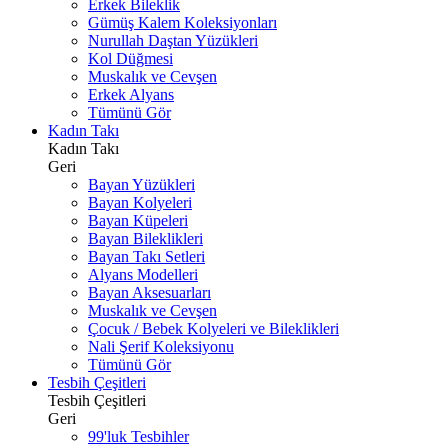
Erkek Bileklik
Gümüş Kalem Koleksiyonları
Nurullah Daştan Yüzükleri
Kol Düğmesi
Muskalık ve Cevşen
Erkek Alyans
Tümünü Gör
Kadın Takı
Kadın Takı
Geri
Bayan Yüzükleri
Bayan Kolyeleri
Bayan Küpeleri
Bayan Bileklikleri
Bayan Takı Setleri
Alyans Modelleri
Bayan Aksesuarları
Muskalık ve Cevşen
Çocuk / Bebek Kolyeleri ve Bileklikleri
Nali Şerif Koleksiyonu
Tümünü Gör
Tesbih Çeşitleri
Tesbih Çeşitleri
Geri
99'luk Tesbihler