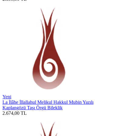
Yeni
La İlâhe İllallahul Melikul Hakkul Mubin Yazılı
Kaplangözü Taşı Örgü Bileklik
2.674,00
TL