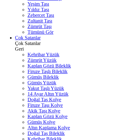
Yeşim Taşı
Yıldız Taşı
Zebercet Taşı
Zultanit Taşı
Zümrüt Taşı
Tümünü Gör
Çok Satanlar
Çok Satanlar
Geri
Kehribar Yüzük
Zümrüt Yüzük
Kaplan Gözü Bileklik
Firuze Taşlı Bileklik
Gümüş Bileklik
Gümüş Yüzük
Yakut Taşlı Yüzük
14 Ayar Altın Yüzük
Doğal Taş Kolye
Firuze Taşı Kolye
Akik Taşı Kolye
Kaplan Gözü Kolye
Gümüş Kolye
Altın Kaplama Kolye
Doğal Taş Bileklik
Kehribar Bileklik