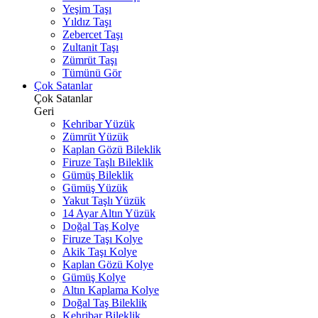
Yeşim Taşı
Yıldız Taşı
Zebercet Taşı
Zultanit Taşı
Zümrüt Taşı
Tümünü Gör
Çok Satanlar
Çok Satanlar
Geri
Kehribar Yüzük
Zümrüt Yüzük
Kaplan Gözü Bileklik
Firuze Taşlı Bileklik
Gümüş Bileklik
Gümüş Yüzük
Yakut Taşlı Yüzük
14 Ayar Altın Yüzük
Doğal Taş Kolye
Firuze Taşı Kolye
Akik Taşı Kolye
Kaplan Gözü Kolye
Gümüş Kolye
Altın Kaplama Kolye
Doğal Taş Bileklik
Kehribar Bileklik