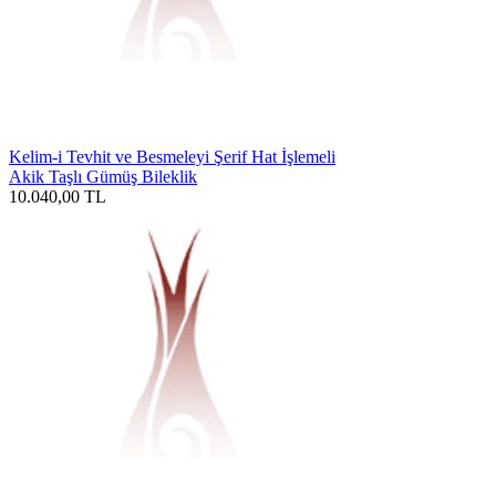
Kelim-i Tevhit ve Besmeleyi Şerif Hat İşlemeli
Akik Taşlı Gümüş Bileklik
10.040,00
TL