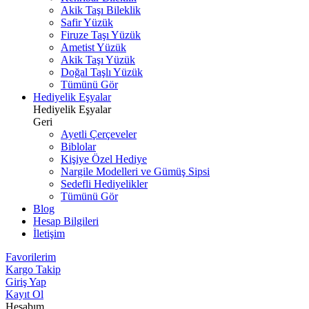
Akik Taşı Bileklik
Safir Yüzük
Firuze Taşı Yüzük
Ametist Yüzük
Akik Taşı Yüzük
Doğal Taşlı Yüzük
Tümünü Gör
Hediyelik Eşyalar
Hediyelik Eşyalar
Geri
Ayetli Çerçeveler
Biblolar
Kişiye Özel Hediye
Nargile Modelleri ve Gümüş Sipsi
Sedefli Hediyelikler
Tümünü Gör
Blog
Hesap Bilgileri
İletişim
Favorilerim
Kargo Takip
Giriş Yap
Kayıt Ol
Hesabım