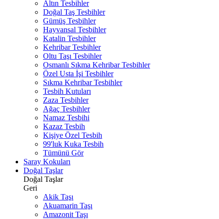
Altın Tesbihler
Doğal Taş Tesbihler
Gümüş Tesbihler
Hayvansal Tesbihler
Katalin Tesbihler
Kehribar Tesbihler
Oltu Taşı Tesbihler
Osmanlı Sıkma Kehribar Tesbihler
Özel Usta İşi Tesbihler
Sıkma Kehribar Tesbihler
Tesbih Kutuları
Zaza Tesbihler
Ağaç Tesbihler
Namaz Tesbihi
Kazaz Tesbih
Kişiye Özel Tesbih
99'luk Kuka Tesbih
Tümünü Gör
Saray Kokuları
Doğal Taşlar
Doğal Taşlar
Geri
Akik Taşı
Akuamarin Taşı
Amazonit Taşı