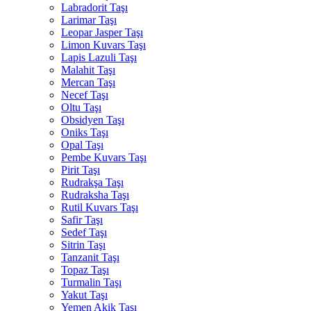
Labradorit Taşı
Larimar Taşı
Leopar Jasper Taşı
Limon Kuvars Taşı
Lapis Lazuli Taşı
Malahit Taşı
Mercan Taşı
Necef Taşı
Oltu Taşı
Obsidyen Taşı
Oniks Taşı
Opal Taşı
Pembe Kuvars Taşı
Pirit Taşı
Rudrakşa Taşı
Rudraksha Taşı
Rutil Kuvars Taşı
Safir Taşı
Sedef Taşı
Sitrin Taşı
Tanzanit Taşı
Topaz Taşı
Turmalin Taşı
Yakut Taşı
Yemen Akik Taşı