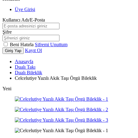
Üye Girişi
Kullanıcı Adı/E-Posta
Şifre
Beni Hatırla
Şifremi Unuttum
Kayıt Ol
Giriş Yap
Anasayfa
Dualı Takı
Dualı Bileklik
Celcelutiye Yazılı Akik Taşı Örgü Bileklik
Yeni