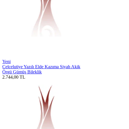
Yeni
Celcelutiye Yazılı Elde Kazıma Siyah Akik
Örgü Gümüş Bileklik
2.744,00
TL