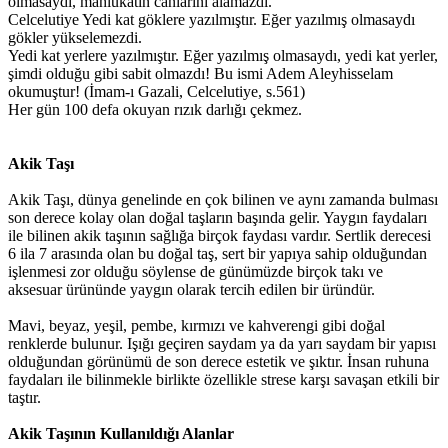
olmasaydı, mahlukatın canlarını alamazdı.
Celcelutiye Yedi kat göklere yazılmıştır. Eğer yazılmış olmasaydı
gökler yükselemezdi.
Yedi kat yerlere yazılmıştır. Eğer yazılmış olmasaydı, yedi kat yerler,
şimdi olduğu gibi sabit olmazdı! Bu ismi Adem Aleyhisselam
okumuştur! (İmam-ı Gazali, Celcelutiye, s.561)
Her gün 100 defa okuyan rızık darlığı çekmez.
Akik Taşı
Akik Taşı, dünya genelinde en çok bilinen ve aynı zamanda bulması
son derece kolay olan doğal taşların başında gelir. Yaygın faydaları
ile bilinen akik taşının sağlığa birçok faydası vardır. Sertlik derecesi
6 ila 7 arasında olan bu doğal taş, sert bir yapıya sahip olduğundan
işlenmesi zor olduğu söylense de günümüzde birçok takı ve
aksesuar ürününde yaygın olarak tercih edilen bir üründür.
Mavi, beyaz, yeşil, pembe, kırmızı ve kahverengi gibi doğal
renklerde bulunur. Işığı geçiren saydam ya da yarı saydam bir yapısı
olduğundan görünümü de son derece estetik ve şıktır. İnsan ruhuna
faydaları ile bilinmekle birlikte özellikle strese karşı savaşan etkili bir
taştır.
Akik Taşının Kullanıldığı Alanlar