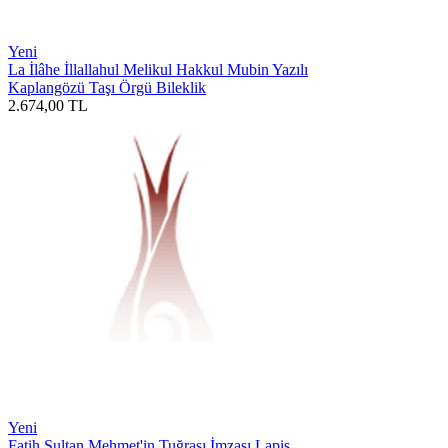
Yeni
La İlâhe İllallahul Melikul Hakkul Mubin Yazılı
Kaplangözü Taşı Örgü Bileklik
2.674,00
TL
Yeni
Fatih Sultan Mehmet'in Tuğrası İmzası Lapis