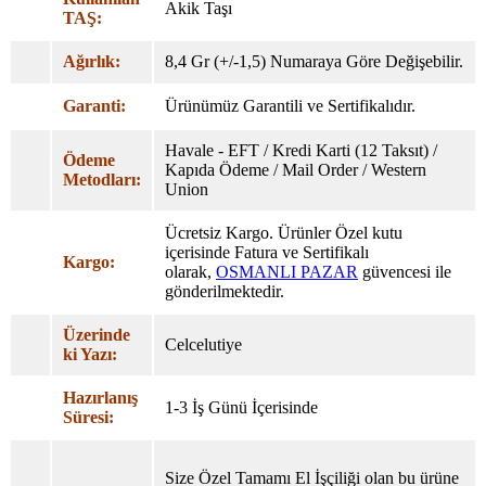
Akik Taşı
TAŞ:
Ağırlık:
8,4 Gr (+/-1,5) Numaraya Göre Değişebilir.
Garanti:
Ürünümüz Garantili ve Sertifikalıdır.
Havale - EFT / Kredi Karti (12 Taksıt) /
Ödeme
Kapıda Ödeme / Mail Order / Western
Metodları:
Union
Ücretsiz Kargo. Ürünler Özel
kutu
içerisinde Fatura ve Sertifikalı
Kargo:
olarak,
OSMANLI PAZAR
güvencesi ile
gönderilmektedir.
Üzerinde
Celcelutiye
ki Yazı:
Hazırlanış
1-3 İş Günü İçerisinde
Süresi:
Size Özel Tamamı El İşçiliği olan bu ürüne