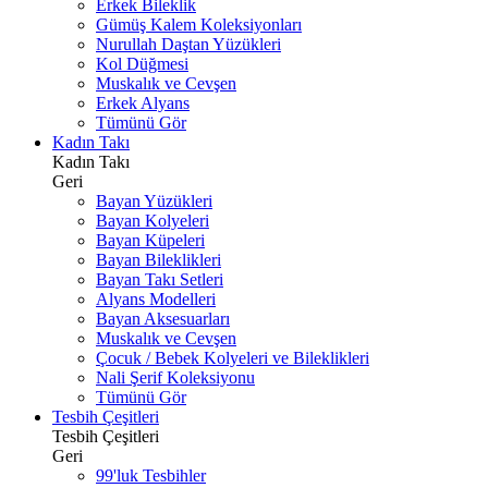
Erkek Bileklik
Gümüş Kalem Koleksiyonları
Nurullah Daştan Yüzükleri
Kol Düğmesi
Muskalık ve Cevşen
Erkek Alyans
Tümünü Gör
Kadın Takı
Kadın Takı
Geri
Bayan Yüzükleri
Bayan Kolyeleri
Bayan Küpeleri
Bayan Bileklikleri
Bayan Takı Setleri
Alyans Modelleri
Bayan Aksesuarları
Muskalık ve Cevşen
Çocuk / Bebek Kolyeleri ve Bileklikleri
Nali Şerif Koleksiyonu
Tümünü Gör
Tesbih Çeşitleri
Tesbih Çeşitleri
Geri
99'luk Tesbihler