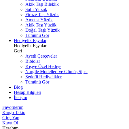
Akik Taşı Bileklik
Safir Yüzük
Firuze Taşı Yüzük
Ametist Yüzük
Akik Taşı Yüzük
Doğal Taşlı Yüzük
Tümünü Gör
Hediyelik Eşyalar
Hediyelik Eşyalar
Geri
Ayetli Çerçeveler
Biblolar
Kişiye Özel Hediye
Nargile Modelleri ve Gümüş Sipsi
Sedefli Hediyelikler
Tümünü Gör
Blog
Hesap Bilgileri
İletişim
Favorilerim
Kargo Takip
Giriş Yap
Kayıt Ol
Hesabım