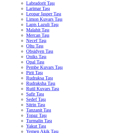
Labradorit Taşı
Larimar Taşı
Leopar Jasper Taşı
Limon Kuvars Taşı
Lapis Lazuli Taşı
Malahit Taşı
Mercan Taşı
Necef Taşı
Oltu Taşı
Obsidyen Taşı
Oniks Taşı
Opal Taşı
Pembe Kuvars Taşı
Pirit Taşı
Rudrakşa Taşı
Rudraksha Taşı
Rutil Kuvars Taşı
Safir Taşı
Sedef Taşı
Sitrin Taşı
Tanzanit Taşı
Topaz Taşı
Turmalin Taşı
Yakut Taşı
Yemen Akik Taşı