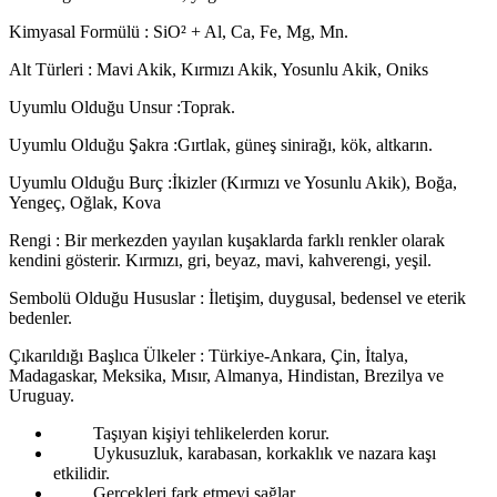
Kimyasal Formülü : SiO² + Al, Ca, Fe, Mg, Mn.
Alt Türleri : Mavi Akik, Kırmızı Akik, Yosunlu Akik, Oniks
Uyumlu Olduğu Unsur :Toprak.
Uyumlu Olduğu Şakra :Gırtlak, güneş sinirağı, kök, altkarın.
Uyumlu Olduğu Burç :İkizler (Kırmızı ve Yosunlu Akik), Boğa,
Yengeç, Oğlak, Kova
Rengi : Bir merkezden yayılan kuşaklarda farklı renkler olarak
kendini gösterir. Kırmızı, gri, beyaz, mavi, kahverengi, yeşil.
Sembolü Olduğu Hususlar : İletişim, duygusal, bedensel ve eterik
bedenler.
Çıkarıldığı Başlıca Ülkeler : Türkiye-Ankara, Çin, İtalya,
Madagaskar, Meksika, Mısır, Almanya, Hindistan, Brezilya ve
Uruguay.
Taşıyan kişiyi tehlikelerden korur.
Uykusuzluk, karabasan, korkaklık ve nazara kaşı
etkilidir.
Gerçekleri fark etmeyi sağlar.