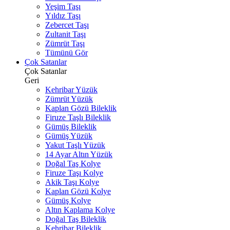
Yeşim Taşı
Yıldız Taşı
Zebercet Taşı
Zultanit Taşı
Zümrüt Taşı
Tümünü Gör
Çok Satanlar
Çok Satanlar
Geri
Kehribar Yüzük
Zümrüt Yüzük
Kaplan Gözü Bileklik
Firuze Taşlı Bileklik
Gümüş Bileklik
Gümüş Yüzük
Yakut Taşlı Yüzük
14 Ayar Altın Yüzük
Doğal Taş Kolye
Firuze Taşı Kolye
Akik Taşı Kolye
Kaplan Gözü Kolye
Gümüş Kolye
Altın Kaplama Kolye
Doğal Taş Bileklik
Kehribar Bileklik