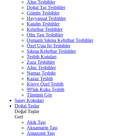
Altın Tesbihler
Doğal Taş Tesbihler
Gümüş Tesbihler
Hayvansal Tesbihler
Katalin Tesbihler
Kehribar Tesbihler
Oltu Taşı Tesbihler
Osmanlı Sıkma Kehribar Tesbihler
Özel Usta İşi Tesbihler
Sıkma Kehribar Tesbihler
Tesbih Kutuları
Zaza Tesbihler
Ağaç Tesbihler
Namaz Tesbihi
Kazaz Tesbih
Kişiye Özel Tesbih
99'luk Kuka Tesbih
Tümünü Gör
Saray Kokuları
Doğal Taşlar
Doğal Taşlar
Geri
Akik Taşı
Akuamarin Taşı
Amazonit Taşı