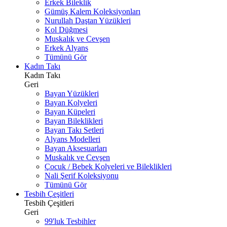
Erkek Bileklik
Gümüş Kalem Koleksiyonları
Nurullah Daştan Yüzükleri
Kol Düğmesi
Muskalık ve Cevşen
Erkek Alyans
Tümünü Gör
Kadın Takı
Kadın Takı
Geri
Bayan Yüzükleri
Bayan Kolyeleri
Bayan Küpeleri
Bayan Bileklikleri
Bayan Takı Setleri
Alyans Modelleri
Bayan Aksesuarları
Muskalık ve Cevşen
Çocuk / Bebek Kolyeleri ve Bileklikleri
Nali Şerif Koleksiyonu
Tümünü Gör
Tesbih Çeşitleri
Tesbih Çeşitleri
Geri
99'luk Tesbihler