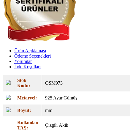
Ürün Açıklaması
Ödeme Seçenekleri
Yorumlar
İade Koşulları
Stok
OSM973
Kodu:
Metaryel:
925 Ayar Gümüş
Boyut:
mm
Kullanılan
Çizgili Akik
TAŞ: