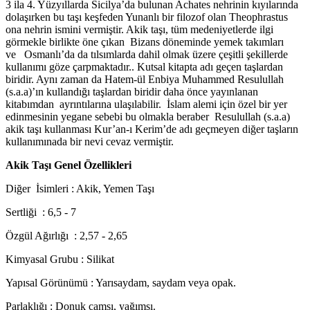
3 ila 4. Yüzyıllarda Sicilya’da bulunan Achates nehrinin kıyılarında
dolaşırken bu taşı keşfeden Yunanlı bir filozof olan Theophrastus
ona nehrin ismini vermiştir. Akik taşı, tüm medeniyetlerde ilgi
görmekle birlikte öne çıkan
Bizans döneminde yemek takımları
ve
Osmanlı’da da tılsımlarda dahil olmak üzere çeşitli şekillerde
kullanımı göze çarpmaktadır.. Kutsal kitapta adı geçen taşlardan
biridir. Aynı zaman da Hatem-ül Enbiya Muhammed Resulullah
(s.a.a)’ın kullandığı taşlardan biridir daha önce yayınlanan
kitabımdan
ayrıntılarına ulaşılabilir.
İslam alemi için özel bir yer
edinmesinin yegane sebebi bu olmakla beraber
Resulullah (s.a.a)
akik taşı kullanması Kur’an-ı Kerim’de adı geçmeyen diğer taşların
kullanımınada bir nevi cevaz vermiştir.
Akik Taşı Genel Özellikleri
Diğer
İsimleri : Akik, Yemen Taşı
Sertliği
: 6,5 - 7
Özgül Ağırlığı
: 2,57 - 2,65
Kimyasal Grubu : Silikat
Yapısal Görünümü : Yarısaydam, saydam veya opak.
Parlaklığı : Donuk camsı, yağımsı.