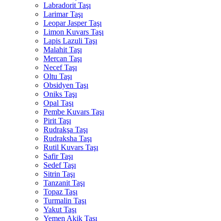
Labradorit Taşı
Larimar Taşı
Leopar Jasper Taşı
Limon Kuvars Taşı
Lapis Lazuli Taşı
Malahit Taşı
Mercan Taşı
Necef Taşı
Oltu Taşı
Obsidyen Taşı
Oniks Taşı
Opal Taşı
Pembe Kuvars Taşı
Pirit Taşı
Rudrakşa Taşı
Rudraksha Taşı
Rutil Kuvars Taşı
Safir Taşı
Sedef Taşı
Sitrin Taşı
Tanzanit Taşı
Topaz Taşı
Turmalin Taşı
Yakut Taşı
Yemen Akik Taşı