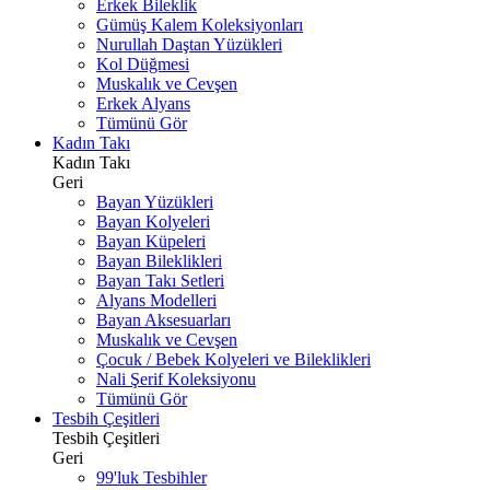
Erkek Bileklik
Gümüş Kalem Koleksiyonları
Nurullah Daştan Yüzükleri
Kol Düğmesi
Muskalık ve Cevşen
Erkek Alyans
Tümünü Gör
Kadın Takı
Kadın Takı
Geri
Bayan Yüzükleri
Bayan Kolyeleri
Bayan Küpeleri
Bayan Bileklikleri
Bayan Takı Setleri
Alyans Modelleri
Bayan Aksesuarları
Muskalık ve Cevşen
Çocuk / Bebek Kolyeleri ve Bileklikleri
Nali Şerif Koleksiyonu
Tümünü Gör
Tesbih Çeşitleri
Tesbih Çeşitleri
Geri
99'luk Tesbihler