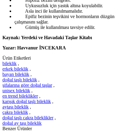
Hipofiz bezini dengeler.
Uykusuzluk için yastık altına koyulabilir.
Asla inci ile kullanılmamalıdır.
Epifiz bezinin teşvikini ve hormonların düzgün
çalışmasını sağlar.
Gümüş ile kullanılması tavsiye edilir.
Kaynak: Yerdeki ve Havadaki Taşlar Kitabı
Yazar: Havvanur İNCEKARA
Ürün Etiketleri
bileklik
,
erkek bileklik
,
bayan bileklik
,
doğal taşlı bileklik
,
şifalarına göre doğal taşlar
,
unisex bileklik
,
en trend bileklikler
,
karışık doğal taşlı bileklik
,
aytaşı bileklik
,
çakra bileklik
,
doğal taşlı çakra bileklikler
,
doğal ay taşı bileklik
Benzer Ürünler