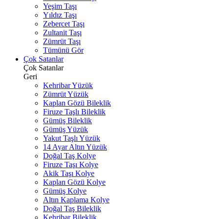
Yeşim Taşı
Yıldız Taşı
Zebercet Taşı
Zultanit Taşı
Zümrüt Taşı
Tümünü Gör
Çok Satanlar
Çok Satanlar
Geri
Kehribar Yüzük
Zümrüt Yüzük
Kaplan Gözü Bileklik
Firuze Taşlı Bileklik
Gümüş Bileklik
Gümüş Yüzük
Yakut Taşlı Yüzük
14 Ayar Altın Yüzük
Doğal Taş Kolye
Firuze Taşı Kolye
Akik Taşı Kolye
Kaplan Gözü Kolye
Gümüş Kolye
Altın Kaplama Kolye
Doğal Taş Bileklik
Kehribar Bileklik