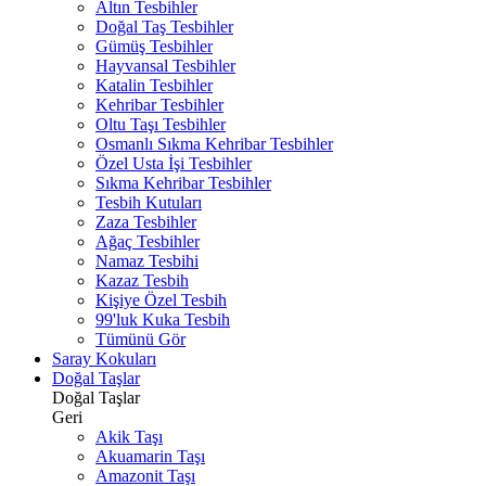
Altın Tesbihler
Doğal Taş Tesbihler
Gümüş Tesbihler
Hayvansal Tesbihler
Katalin Tesbihler
Kehribar Tesbihler
Oltu Taşı Tesbihler
Osmanlı Sıkma Kehribar Tesbihler
Özel Usta İşi Tesbihler
Sıkma Kehribar Tesbihler
Tesbih Kutuları
Zaza Tesbihler
Ağaç Tesbihler
Namaz Tesbihi
Kazaz Tesbih
Kişiye Özel Tesbih
99'luk Kuka Tesbih
Tümünü Gör
Saray Kokuları
Doğal Taşlar
Doğal Taşlar
Geri
Akik Taşı
Akuamarin Taşı
Amazonit Taşı