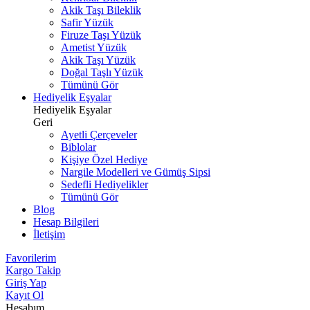
Akik Taşı Bileklik
Safir Yüzük
Firuze Taşı Yüzük
Ametist Yüzük
Akik Taşı Yüzük
Doğal Taşlı Yüzük
Tümünü Gör
Hediyelik Eşyalar
Hediyelik Eşyalar
Geri
Ayetli Çerçeveler
Biblolar
Kişiye Özel Hediye
Nargile Modelleri ve Gümüş Sipsi
Sedefli Hediyelikler
Tümünü Gör
Blog
Hesap Bilgileri
İletişim
Favorilerim
Kargo Takip
Giriş Yap
Kayıt Ol
Hesabım