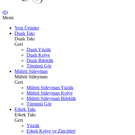
(
0
)
Menü
Yeni Ürünler
Dualı Takı
Dualı Takı
Geri
Dualı Yüzük
Dualı Kolye
Dualı Bileklik
Tümünü Gör
Mührü Süleyman
Mührü Süleyman
Geri
Mührü Süleyman Yüzük
Mührü Süleyman Kolye
Mührü Süleyman Bileklik
Tümünü Gör
Erkek Takı
Erkek Takı
Geri
Yüzük
Erkek Kolye ve Zincirleri