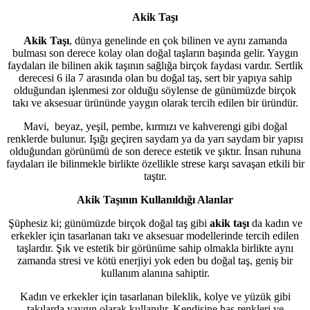
Akik Taşı
Akik Taşı
, dünya genelinde en çok bilinen ve aynı zamanda
bulması son derece kolay olan doğal taşların başında gelir. Yaygın
faydaları ile bilinen akik taşının sağlığa birçok faydası vardır. Sertlik
derecesi 6 ila 7 arasında olan bu doğal taş, sert bir yapıya sahip
olduğundan işlenmesi zor olduğu söylense de günümüzde birçok
takı ve aksesuar ürününde yaygın olarak tercih edilen bir üründür.
Mavi, beyaz, yeşil, pembe, kırmızı ve kahverengi gibi doğal
renklerde bulunur. Işığı geçiren saydam ya da yarı saydam bir yapısı
olduğundan görünümü de son derece estetik ve şıktır. İnsan ruhuna
faydaları ile bilinmekle birlikte özellikle strese karşı savaşan etkili bir
taştır.
Akik Taşının Kullanıldığı Alanlar
Şüphesiz ki; günümüzde birçok doğal taş gibi
akik taşı
da kadın ve
erkekler için tasarlanan takı ve aksesuar modellerinde tercih edilen
taşlardır. Şık ve estetik bir görünüme sahip olmakla birlikte aynı
zamanda stresi ve kötü enerjiyi yok eden bu doğal taş, geniş bir
kullanım alanına sahiptir.
Kadın ve erkekler için tasarlanan bileklik, kolye ve yüzük gibi
takılarda yaygın olarak kullanılır. Kendisine has renkleri ve