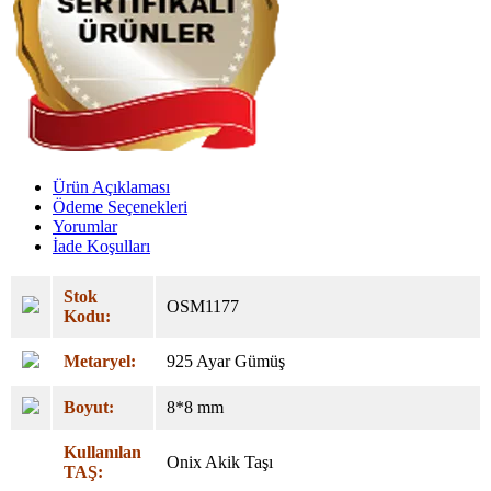
Ürün Açıklaması
Ödeme Seçenekleri
Yorumlar
İade Koşulları
Stok
OSM1177
Kodu:
Metaryel:
925 Ayar Gümüş
Boyut:
8*8
mm
Kullanılan
Onix Akik Taşı
TAŞ: