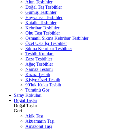
Altın Tesbihler
Doğal Taş Tesbihler
Gümüş Tesbihler
Hayvansal Tesbihler
Katalin Tesbihler
Kehribar Tesbihler
Oltu Taşı Tesbihler
Osmanlı Sıkma Kehribar Tesbihler
Özel Usta İşi Tesbihler
Sıkma Kehribar Tesbihler
Tesbih Kutuları
Zaza Tesbihler
Ağaç Tesbihler
Namaz Tesbihi
Kazaz Tesbih
Kişiye Özel Tesbih
99'luk Kuka Tesbih
Tümünü Gör
Saray Kokuları
Doğal Taşlar
Doğal Taşlar
Geri
Akik Taşı
Akuamarin Taşı
Amazonit Taşı