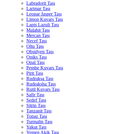
Labradorit Taşı
Larimar Taşı
Leopar Jasper Taşı
Limon Kuvars Taşı
Lapis Lazuli Taşı
Malahit Taşı
Mercan Taşı
Necef Taşı
Oltu Taşı
Obsidyen Taşı
Oniks Taşı
Opal Taşı
Pembe Kuvars Taşı
Pirit Taşı
Rudrakşa Taşı
Rudraksha Taşı
Rutil Kuvars Taşı
Safir Taşı
Sedef Taşı
Sitrin Taşı
Tanzanit Taşı
Topaz Taşı
Turmalin Taşı
Yakut Taşı
Yemen Akik Taşı