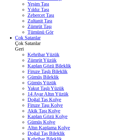
Yeşim Taşı
Yıldız Taşı
Zebercet Taşı
Zultanit Taşı
Zümrüt Taşı
Tümünü Gör
Çok Satanlar
Çok Satanlar
Geri
Kehribar Yüzük
Zümrüt Yüzük
Kaplan Gözü Bileklik
Firuze Taşlı Bileklik
Gümüş Bileklik
Gümüş Yüzük
Yakut Taşlı Yüzük
14 Ayar Altın Yüzük
Doğal Taş Kolye
Firuze Taşı Kolye
Akik Taşı Kolye
Kaplan Gözü Kolye
Gümüş Kolye
Altın Kaplama Kolye
Doğal Taş Bileklik
Kehribar Bileklik