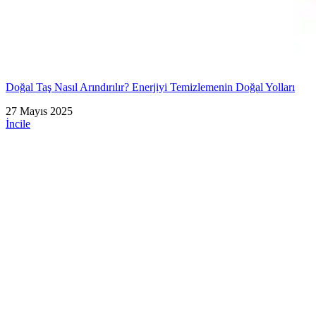
Doğal Taş Nasıl Arındırılır? Enerjiyi Temizlemenin Doğal Yolları
27 Mayıs 2025
İncile