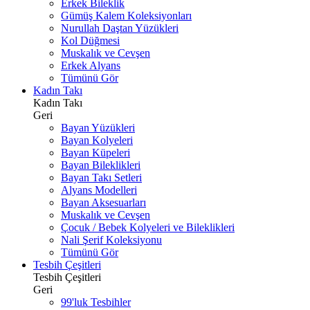
Erkek Bileklik
Gümüş Kalem Koleksiyonları
Nurullah Daştan Yüzükleri
Kol Düğmesi
Muskalık ve Cevşen
Erkek Alyans
Tümünü Gör
Kadın Takı
Kadın Takı
Geri
Bayan Yüzükleri
Bayan Kolyeleri
Bayan Küpeleri
Bayan Bileklikleri
Bayan Takı Setleri
Alyans Modelleri
Bayan Aksesuarları
Muskalık ve Cevşen
Çocuk / Bebek Kolyeleri ve Bileklikleri
Nali Şerif Koleksiyonu
Tümünü Gör
Tesbih Çeşitleri
Tesbih Çeşitleri
Geri
99'luk Tesbihler