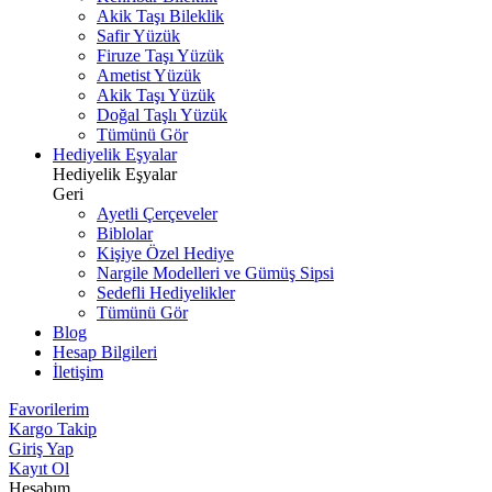
Akik Taşı Bileklik
Safir Yüzük
Firuze Taşı Yüzük
Ametist Yüzük
Akik Taşı Yüzük
Doğal Taşlı Yüzük
Tümünü Gör
Hediyelik Eşyalar
Hediyelik Eşyalar
Geri
Ayetli Çerçeveler
Biblolar
Kişiye Özel Hediye
Nargile Modelleri ve Gümüş Sipsi
Sedefli Hediyelikler
Tümünü Gör
Blog
Hesap Bilgileri
İletişim
Favorilerim
Kargo Takip
Giriş Yap
Kayıt Ol
Hesabım