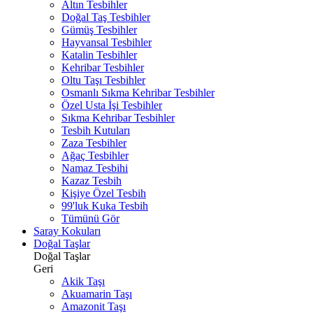
Altın Tesbihler
Doğal Taş Tesbihler
Gümüş Tesbihler
Hayvansal Tesbihler
Katalin Tesbihler
Kehribar Tesbihler
Oltu Taşı Tesbihler
Osmanlı Sıkma Kehribar Tesbihler
Özel Usta İşi Tesbihler
Sıkma Kehribar Tesbihler
Tesbih Kutuları
Zaza Tesbihler
Ağaç Tesbihler
Namaz Tesbihi
Kazaz Tesbih
Kişiye Özel Tesbih
99'luk Kuka Tesbih
Tümünü Gör
Saray Kokuları
Doğal Taşlar
Doğal Taşlar
Geri
Akik Taşı
Akuamarin Taşı
Amazonit Taşı