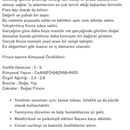
etmeyi sağlar. İş adamlarının en çok tercih ettiği taşlardan birisidir.
Para taşı olarak da bilinir.
Değerli ve pahalı bir taştır.
Bu nedenle piyasada sahte ve taklitleri aynı isim altında satılır.
Sıkıştırılmış firuze sıkça satılır.
Gerçeğine göre daha koyu mavidir var gerçeğinde görülen doğal
damarlar bunda görülmez daha homojen bir dağılım gösterir.
Gerçek firuze maviyle yeşil arası bir renge sahiptir.
En değerlileri gök mavisi ve iç damarsız olanıdır.
Firuze taşının Kimyasal Özellikleri:
Sertlik Derecesi :
5 - 6
Kimyasal Yapısı :
CuAl6(PO4)4(OH)8•4H2O
Özgül Ağırlığı :
2,6 - 2,8
Burçlar :
Boğa, Yay
Çakralar
: Boğaz Firuze
Sindirim sorunları için; kemer tokası, bileklik ya da yüzük
olarak kullanılabilir.
Tansiyonu düzenler ve kalp hastalıklarına iyi gelir.
Metafiziksel ve psikolojik etkileri Nazara karşı etkilidir.
Cinsel cazibeyi ve kadınlık özelliklerini artırır.