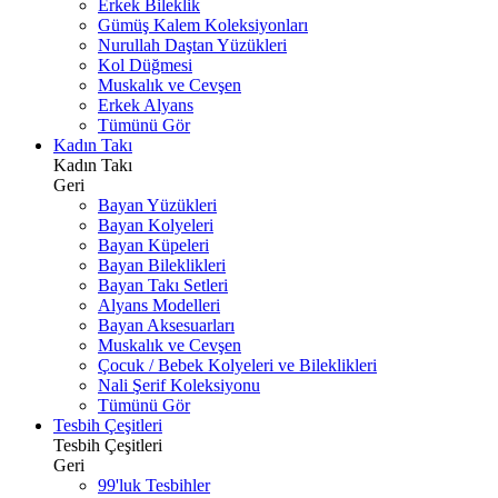
Erkek Bileklik
Gümüş Kalem Koleksiyonları
Nurullah Daştan Yüzükleri
Kol Düğmesi
Muskalık ve Cevşen
Erkek Alyans
Tümünü Gör
Kadın Takı
Kadın Takı
Geri
Bayan Yüzükleri
Bayan Kolyeleri
Bayan Küpeleri
Bayan Bileklikleri
Bayan Takı Setleri
Alyans Modelleri
Bayan Aksesuarları
Muskalık ve Cevşen
Çocuk / Bebek Kolyeleri ve Bileklikleri
Nali Şerif Koleksiyonu
Tümünü Gör
Tesbih Çeşitleri
Tesbih Çeşitleri
Geri
99'luk Tesbihler