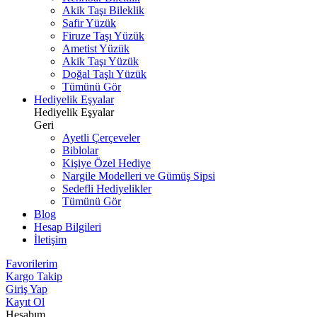
Akik Taşı Bileklik
Safir Yüzük
Firuze Taşı Yüzük
Ametist Yüzük
Akik Taşı Yüzük
Doğal Taşlı Yüzük
Tümünü Gör
Hediyelik Eşyalar
Hediyelik Eşyalar
Geri
Ayetli Çerçeveler
Biblolar
Kişiye Özel Hediye
Nargile Modelleri ve Gümüş Sipsi
Sedefli Hediyelikler
Tümünü Gör
Blog
Hesap Bilgileri
İletişim
Favorilerim
Kargo Takip
Giriş Yap
Kayıt Ol
Hesabım