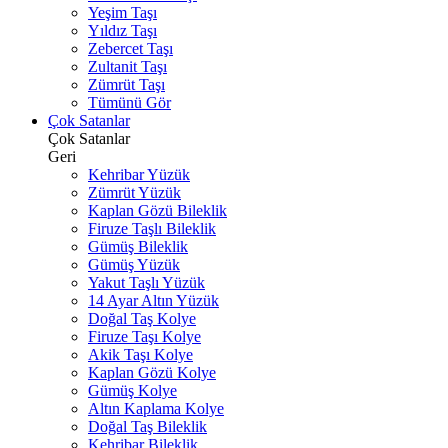
Yeşim Taşı
Yıldız Taşı
Zebercet Taşı
Zultanit Taşı
Zümrüt Taşı
Tümünü Gör
Çok Satanlar
Çok Satanlar
Geri
Kehribar Yüzük
Zümrüt Yüzük
Kaplan Gözü Bileklik
Firuze Taşlı Bileklik
Gümüş Bileklik
Gümüş Yüzük
Yakut Taşlı Yüzük
14 Ayar Altın Yüzük
Doğal Taş Kolye
Firuze Taşı Kolye
Akik Taşı Kolye
Kaplan Gözü Kolye
Gümüş Kolye
Altın Kaplama Kolye
Doğal Taş Bileklik
Kehribar Bileklik