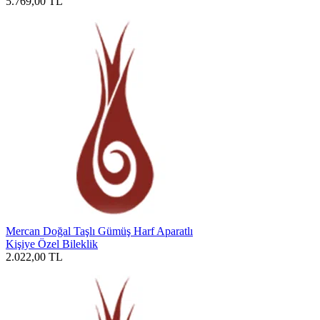
5.769,00
TL
Mercan Doğal Taşlı Gümüş Harf Aparatlı
Kişiye Özel Bileklik
2.022,00
TL