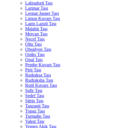
Labradorit Taşı
Larimar Taşı
Leopar Jasper Taşı
Limon Kuvars Taşı
Lapis Lazuli Taşı
Malahit Taşı
Mercan Taşı
Necef Taşı
Oltu Taşı
Obsidyen Taşı
Oniks Taşı
Opal Taşı
Pembe Kuvars Taşı
Pirit Taşı
Rudrakşa Taşı
Rudraksha Taşı
Rutil Kuvars Taşı
Safir Taşı
Sedef Taşı
Sitrin Taşı
Tanzanit Taşı
Topaz Taşı
Turmalin Taşı
Yakut Taşı
Yemen Akik Taşı