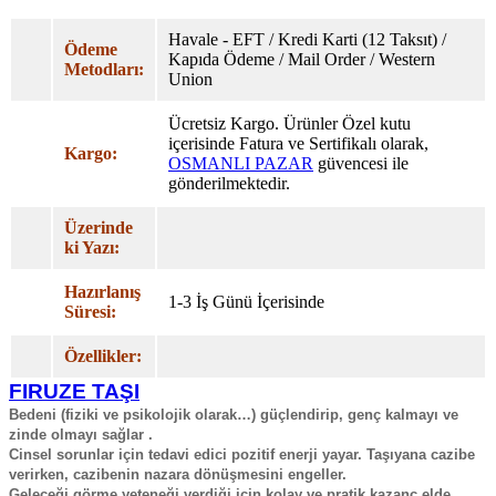
Havale - EFT / Kredi Karti (12 Taksıt) /
Ödeme
Kapıda Ödeme / Mail Order / Western
Metodları:
Union
Ücretsiz Kargo. Ürünler Özel
kutu
içerisinde Fatura ve Sertifikalı olarak,
Kargo:
OSMANLI PAZAR
güvencesi ile
gönderilmektedir.
Üzerinde
ki Yazı:
Hazırlanış
1-3 İş Günü İçerisinde
Süresi:
Özellikler:
FIRUZE TAŞI
Bedeni (fiziki ve psikolojik olarak…) güçlendirip, genç kalmayı ve
zinde olmayı sağlar .
Cinsel sorunlar için tedavi edici pozitif enerji yayar. Taşıyana cazibe
verirken, cazibenin nazara dönüşmesini engeller.
Geleceği görme yeteneği verdiği için kolay ve pratik kazanç elde