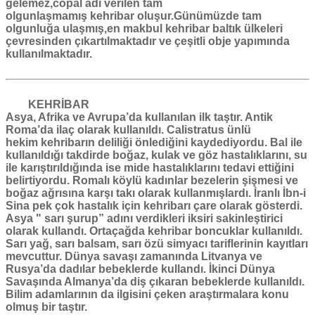
gelemez,copal adı verilen tam
olgunlaşmamış
kehribar
oluşur.Günümüzde tam
olgunluğa ulaşmış,en makbul
kehribar
baltık ülkeleri
çevresinden çıkartılmaktadır ve çeşitli obje yapımında
kullanılmaktadır.
KEHRİBAR
Asya, Afrika ve Avrupa’da kullanılan ilk taştır. Antik
Roma’da ilaç olarak kullanıldı. Calistratus ünlü
hekim
kehribarı
n deliliği önlediğini kaydediyordu. Bal ile
kullanıldığı takdirde boğaz, kulak ve göz hastalıklarını, su
ile karıştırıldığında ise mide hastalıklarını tedavi ettiğini
belirtiyordu. Romalı köylü kadınlar bezelerin şişmesi ve
boğaz ağrısına karşı takı olarak kullanmışlardı. İranlı İbn-i
Sina pek çok hastalık için
kehribar
ı çare olarak gösterdi.
Asya " sarı şurup” adını verdikleri iksiri sakinleştirici
olarak kullandı. Ortaçağda
kehribar
boncuklar kullanıldı.
Sarı yağ, sarı balsam, sarı özü simyacı tariflerinin kayıtları
mevcuttur. Dünya savaşı zamanında Litvanya ve
Rusya’da dadılar bebeklerde kullandı. İkinci Dünya
Savaşında Almanya’da diş çıkaran bebeklerde kullanıldı.
Bilim adamlarının da ilgisini çeken araştırmalara konu
olmuş bir taştır.