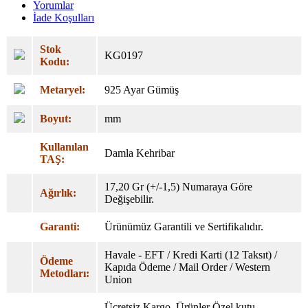
Yorumlar
İade Koşulları
Stok
KG0197
Kodu:
Metaryel:
925 Ayar Gümüş
Boyut:
mm
Kullanılan
Damla Kehribar
TAŞ:
17,20 Gr (+/-1,5) Numaraya Göre
Ağırlık:
Değişebilir.
Garanti:
Ürünümüz Garantili ve Sertifikalıdır.
Havale - EFT / Kredi Karti (12 Taksıt) /
Ödeme
Kapıda Ödeme / Mail Order / Western
Metodları:
Union
Ücretsiz Kargo. Ürünler Özel
kutu