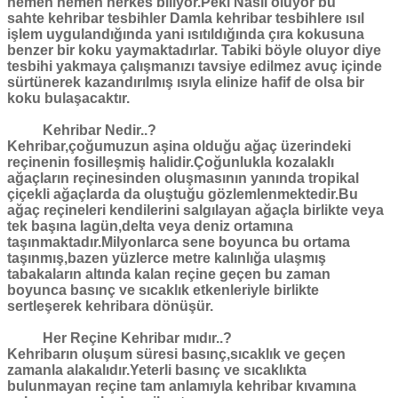
hemen hemen herkes biliyor.Peki Nasıl oluyor bu
sahte
kehribar
tesbihler Damla
kehribar
tesbihlere ısıl
işlem uygulandığında yani ısıtıldığında çıra kokusuna
benzer bir koku yaymaktadırlar. Tabiki böyle oluyor diye
tesbihi yakmaya çalışmanızı tavsiye edilmez avuç içinde
sürtünerek kazandırılmış ısıyla elinize hafif de olsa bir
koku bulaşacaktır.
Kehribar Nedir..?
Kehribar
,çoğumuzun aşina olduğu ağaç üzerindeki
reçinenin fosilleşmiş halidir.Çoğunlukla kozalaklı
ağaçların reçinesinden oluşmasının yanında tropikal
çiçekli ağaçlarda da oluştuğu gözlemlenmektedir.Bu
ağaç reçineleri kendilerini salgılayan ağaçla birlikte veya
tek başına lagün,delta veya deniz ortamına
taşınmaktadır.Milyonlarca sene boyunca bu ortama
taşınmış,bazen yüzlerce metre kalınlığa ulaşmış
tabakaların altında kalan reçine geçen bu zaman
boyunca basınç ve sıcaklık etkenleriyle birlikte
sertleşerek
kehribar
a dönüşür.
Her Reçine Kehribar mıdır..?
Kehribar
ın oluşum süresi basınç,sıcaklık ve geçen
zamanla alakalıdır.Yeterli basınç ve sıcaklıkta
bulunmayan reçine tam anlamıyla
kehribar
kıvamına