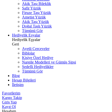
Akik Taşı Bileklik
Safir Yüzük
Firuze Taşı Yüzük
Ametist Yüzük
Akik Taşı Yüzük
Doğal Taşlı Yüzük
Tümünü Gör
Hediyelik Eşyalar
Hediyelik Eşyalar
Geri
Ayetli Çerçeveler
Biblolar
Kişiye Özel Hediye
Nargile Modelleri ve Gümüş Sipsi
Sedefli Hediyelikler
Tümünü Gör
Blog
Hesap Bilgileri
İletişim
Favorilerim
Kargo Takip
Giriş Yap
Kayıt Ol
Hesabım