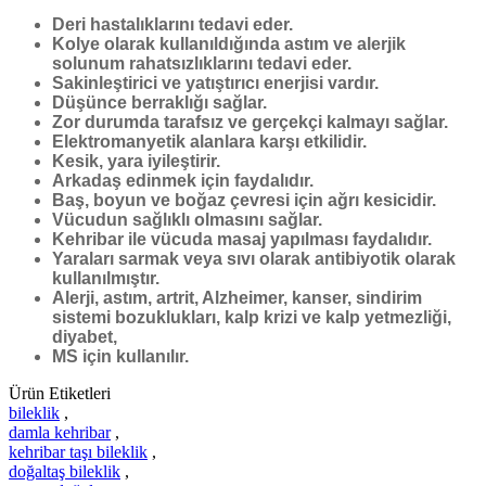
Deri hastalıklarını tedavi eder.
Kolye olarak kullanıldığında astım ve alerjik
solunum rahatsızlıklarını tedavi eder.
Sakinleştirici ve yatıştırıcı enerjisi vardır.
Düşünce berraklığı sağlar.
Zor durumda tarafsız ve gerçekçi kalmayı sağlar.
Elektromanyetik alanlara karşı etkilidir.
Kesik, yara iyileştirir.
Arkadaş edinmek için faydalıdır.
Baş, boyun ve boğaz çevresi için ağrı kesicidir.
Vücudun sağlıklı olmasını sağlar.
Kehribar
ile vücuda masaj yapılması faydalıdır.
Yaraları sarmak veya sıvı olarak antibiyotik olarak
kullanılmıştır.
Alerji, astım, artrit, Alzheimer, kanser, sindirim
sistemi bozuklukları, kalp krizi ve kalp yetmezliği,
diyabet,
MS için kullanılır.
Ürün Etiketleri
bileklik
,
damla kehribar
,
kehribar taşı bileklik
,
doğaltaş bileklik
,