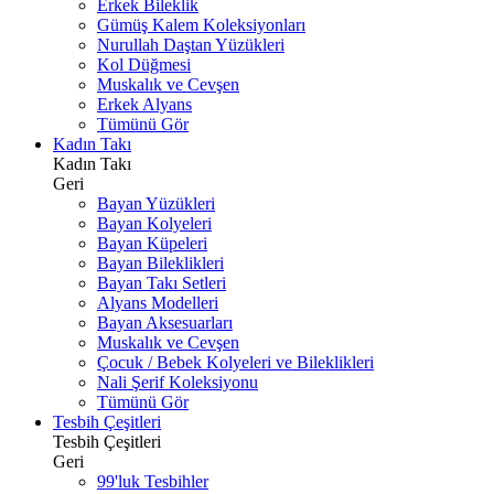
Erkek Bileklik
Gümüş Kalem Koleksiyonları
Nurullah Daştan Yüzükleri
Kol Düğmesi
Muskalık ve Cevşen
Erkek Alyans
Tümünü Gör
Kadın Takı
Kadın Takı
Geri
Bayan Yüzükleri
Bayan Kolyeleri
Bayan Küpeleri
Bayan Bileklikleri
Bayan Takı Setleri
Alyans Modelleri
Bayan Aksesuarları
Muskalık ve Cevşen
Çocuk / Bebek Kolyeleri ve Bileklikleri
Nali Şerif Koleksiyonu
Tümünü Gör
Tesbih Çeşitleri
Tesbih Çeşitleri
Geri
99'luk Tesbihler