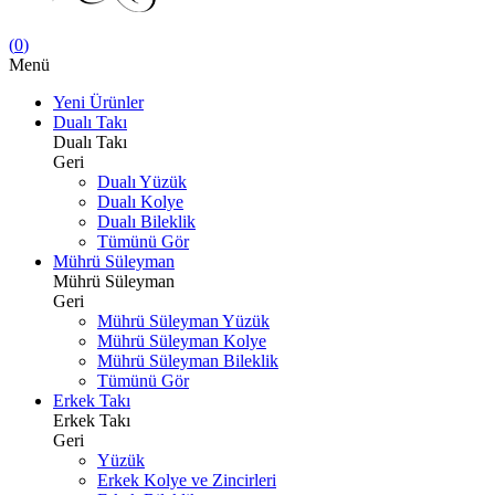
(
0
)
Menü
Yeni Ürünler
Dualı Takı
Dualı Takı
Geri
Dualı Yüzük
Dualı Kolye
Dualı Bileklik
Tümünü Gör
Mührü Süleyman
Mührü Süleyman
Geri
Mührü Süleyman Yüzük
Mührü Süleyman Kolye
Mührü Süleyman Bileklik
Tümünü Gör
Erkek Takı
Erkek Takı
Geri
Yüzük
Erkek Kolye ve Zincirleri