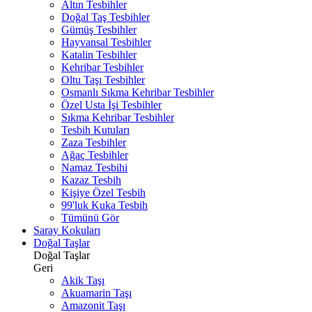
Altın Tesbihler
Doğal Taş Tesbihler
Gümüş Tesbihler
Hayvansal Tesbihler
Katalin Tesbihler
Kehribar Tesbihler
Oltu Taşı Tesbihler
Osmanlı Sıkma Kehribar Tesbihler
Özel Usta İşi Tesbihler
Sıkma Kehribar Tesbihler
Tesbih Kutuları
Zaza Tesbihler
Ağaç Tesbihler
Namaz Tesbihi
Kazaz Tesbih
Kişiye Özel Tesbih
99'luk Kuka Tesbih
Tümünü Gör
Saray Kokuları
Doğal Taşlar
Doğal Taşlar
Geri
Akik Taşı
Akuamarin Taşı
Amazonit Taşı