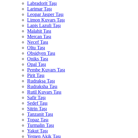
Labradorit Taşı
Larimar Taşı
Leopar Jasper Taşı
Limon Kuvars Taşı
Lapis Lazuli Taşı
Malahit Taşı
Mercan Taşı
Necef Taşı
Oltu Taşı
Obsidyen Taşı
Oniks Taşı
Opal Taşı
Pembe Kuvars Taşı
Pirit Taşı
Rudrakşa Taşı
Rudraksha Taşı
Rutil Kuvars Taşı
Safir Taşı
Sedef Taşı
Sitrin Taşı
Tanzanit Taşı
Topaz Taşı
Turmalin Taşı
Yakut Taşı
Yemen Akik Taşı