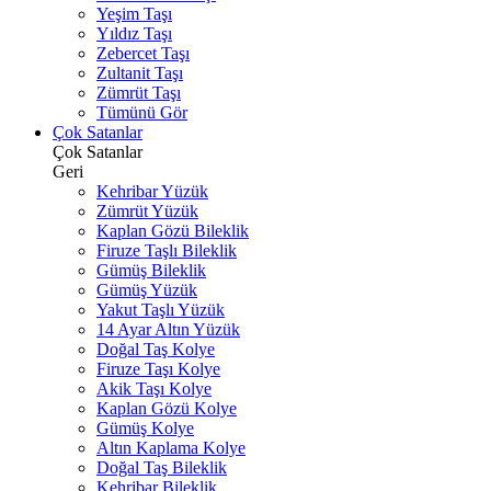
Yeşim Taşı
Yıldız Taşı
Zebercet Taşı
Zultanit Taşı
Zümrüt Taşı
Tümünü Gör
Çok Satanlar
Çok Satanlar
Geri
Kehribar Yüzük
Zümrüt Yüzük
Kaplan Gözü Bileklik
Firuze Taşlı Bileklik
Gümüş Bileklik
Gümüş Yüzük
Yakut Taşlı Yüzük
14 Ayar Altın Yüzük
Doğal Taş Kolye
Firuze Taşı Kolye
Akik Taşı Kolye
Kaplan Gözü Kolye
Gümüş Kolye
Altın Kaplama Kolye
Doğal Taş Bileklik
Kehribar Bileklik