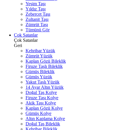
Yeşim Taşı
Yıldız Taşı
Zebercet Taşı
Zultanit Taşı
Zümrüt Taşı
Tümünü Gör
Çok Satanlar
Çok Satanlar
Geri
Kehribar Yüzük
Zümrüt Yüzük
Kaplan Gözü Bileklik
Firuze Taşlı Bileklik
Gümüş Bileklik
Gümüş Yüzük
Yakut Taşlı Yüzük
14 Ayar Altın Yüzük
Doğal Taş Kolye
Firuze Taşı Kolye
Akik Taşı Kolye
Kaplan Gözü Kolye
Gümüş Kolye
Altın Kaplama Kolye
Doğal Taş Bileklik
Kehribar Bileklik