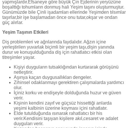
yapmışlardır.Efsaneye göre büyük Çin Ejderinin yeryüzüne
boşalttığı tohumların donmuş hali Yeşim taşını oluşturmuştur.
Günümüzde bile Çinli işadamları ellerinde Yeşimden tılsımlar
taşırlar,bir işe başlamadan önce onu tutar,okşar ve ondan
güç alırlar.
Yeşim Taşının Etkileri
Diş problemleri ve ağrılarında faydalıdır. Ağzın içine
yerleştirilen yuvarlak biçimli bir yeşim taşı,dişin yanında
durur ve konuşulduğunda diş için rahatlatıcı etkisi olan
titreşimler yayar.
Kişiyi duyguların tutsaklığından kurtararak görüşünü
netleştirir.
Aşırıya kaçan duygusallıkları dengeler.
Zihinsel odaklanmayı gerektiren çalışmalarda yardımcı
olur.
İçiniz korku ve endişeyle dolduğunda huzur ve güven
verir.
Kişinin kendini zayıf ve güçsüz hissettiği anlarda
yeşimi kalbinin üzerine koyması içini rahatlatır.
Elde tutulduğunda ısınarak rahatlatıcı bir his
verir.Kendisini taşıyan kişilere akıl,cesaret ve adalet
duyguları verir.