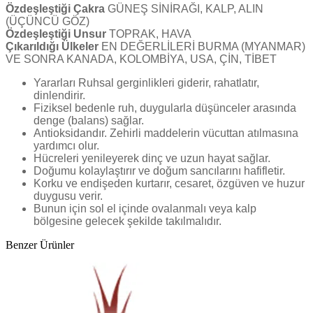
Özdeşleştiği Çakra
GÜNEŞ SİNİRAĞI, KALP, ALIN
(ÜÇÜNCÜ GÖZ)
Özdeşleştiği Unsur
TOPRAK, HAVA
Çıkarıldığı Ülkeler
EN DEĞERLİLERİ BURMA (MYANMAR)
VE SONRA KANADA, KOLOMBİYA, USA, ÇİN, TİBET
Yararları
Ruhsal gerginlikleri giderir, rahatlatır,
dinlendirir.
Fiziksel bedenle ruh, duygularla düşünceler arasında
denge (balans) sağlar.
Antioksidandır. Zehirli maddelerin vücuttan atılmasına
yardımcı olur.
Hücreleri yenileyerek dinç ve uzun hayat sağlar.
Doğumu kolaylaştırır ve doğum sancılarını hafifletir.
Korku ve endişeden kurtarır, cesaret, özgüven ve huzur
duygusu verir.
Bunun için sol el içinde ovalanmalı veya kalp
bölgesine gelecek şekilde takılmalıdır.
Benzer Ürünler