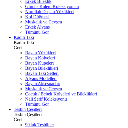
Erkek Bileklik
Gümüş Kalem Koleksiyonları
Nurullah Daştan Yüzükleri
Kol Düğmesi
Muskalık ve Cevşen
Erkek Alyans
Tümünü Gör
Kadın Takı
Kadın Takı
Geri
Bayan Yüzükleri
Bayan Kolyeleri
Bayan Küpeleri
Bayan Bileklikleri
Bayan Takı Setleri
Alyans Modelleri
Bayan Aksesuarları
Muskalık ve Cevşen
Çocuk / Bebek Kolyeleri ve Bileklikleri
Nali Şerif Koleksiyonu
Tümünü Gör
Tesbih Çeşitleri
Tesbih Çeşitleri
Geri
99'luk Tesbihler