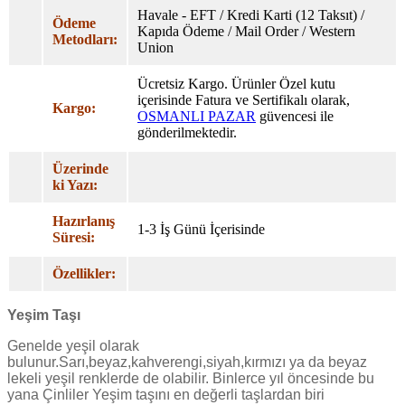
Havale - EFT / Kredi Karti (12 Taksıt) /
Ödeme
Kapıda Ödeme / Mail Order / Western
Metodları:
Union
Ücretsiz Kargo. Ürünler Özel
kutu
içerisinde Fatura ve Sertifikalı olarak,
Kargo:
OSMANLI PAZAR
güvencesi ile
gönderilmektedir.
Üzerinde
ki Yazı:
Hazırlanış
1-3 İş Günü İçerisinde
Süresi:
Özellikler:
Yeşim Taşı
Genelde yeşil olarak
bulunur.Sarı,beyaz,kahverengi,siyah,kırmızı ya da beyaz
lekeli yeşil renklerde de olabilir. Binlerce yıl öncesinde bu
yana Çinliler Yeşim taşını en değerli taşlardan biri