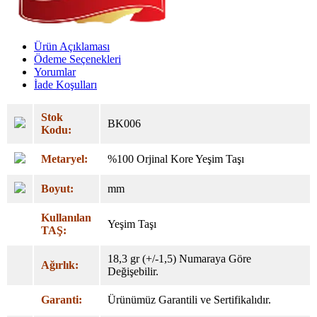
Ürün Açıklaması
Ödeme Seçenekleri
Yorumlar
İade Koşulları
Stok
BK006
Kodu:
Metaryel:
%100 Orjinal Kore Yeşim Taşı
Boyut:
mm
Kullanılan
Yeşim Taşı
TAŞ:
18,3 gr (+/-1,5) Numaraya Göre
Ağırlık:
Değişebilir.
Garanti:
Ürünümüz Garantili ve Sertifikalıdır.