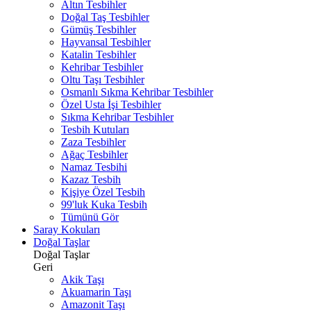
Altın Tesbihler
Doğal Taş Tesbihler
Gümüş Tesbihler
Hayvansal Tesbihler
Katalin Tesbihler
Kehribar Tesbihler
Oltu Taşı Tesbihler
Osmanlı Sıkma Kehribar Tesbihler
Özel Usta İşi Tesbihler
Sıkma Kehribar Tesbihler
Tesbih Kutuları
Zaza Tesbihler
Ağaç Tesbihler
Namaz Tesbihi
Kazaz Tesbih
Kişiye Özel Tesbih
99'luk Kuka Tesbih
Tümünü Gör
Saray Kokuları
Doğal Taşlar
Doğal Taşlar
Geri
Akik Taşı
Akuamarin Taşı
Amazonit Taşı