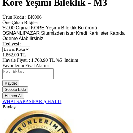
Kore Yeşimi Bileklik - M3
Ürün Kodu :
BK006
Öne Çıkan Bilgiler
%100 Orjinal KORE Yeşimi Bileklik Bu ürünü
OSMANLIPAZAR Sitemizden ister Kredi Kartı İster Kapıda
Ödeme Alabilirsiniz.
Hediyesi :
1.862,00
TL
Havale Fiyatı :
1.768,90
TL
%5
İndirim
Favorilerim
Fiyat Alarmı
Kaydet
Sepete Ekle
Hemen Al
WHATSAPP SİPARİŞ HATTI
Paylaş