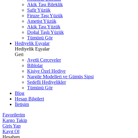
Akik Taşı Bileklik
Safir Yüzük
Firuze Taşı Yüzük
Ametist Yüzük
Akik Taşı Yüzük
Doğal Taşlı Yüzük
Tümünü Gör
Hediyelik Eşyalar
Hediyelik Eşyalar
Geri
Ayetli Çerçeveler
Biblolar
Kişiye Özel Hediye
Nargile Modelleri ve Gümüş Sipsi
Sedefli Hediyelikler
Tümünü Gör
Blog
Hesap Bilgileri
İletişim
Favorilerim
Kargo Takip
Giriş Yap
Kayıt Ol
Hesabım