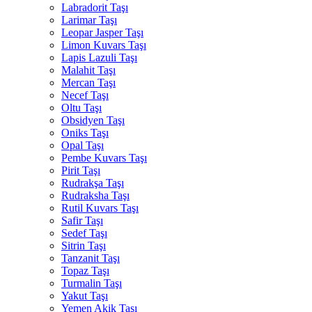
Labradorit Taşı
Larimar Taşı
Leopar Jasper Taşı
Limon Kuvars Taşı
Lapis Lazuli Taşı
Malahit Taşı
Mercan Taşı
Necef Taşı
Oltu Taşı
Obsidyen Taşı
Oniks Taşı
Opal Taşı
Pembe Kuvars Taşı
Pirit Taşı
Rudrakşa Taşı
Rudraksha Taşı
Rutil Kuvars Taşı
Safir Taşı
Sedef Taşı
Sitrin Taşı
Tanzanit Taşı
Topaz Taşı
Turmalin Taşı
Yakut Taşı
Yemen Akik Taşı