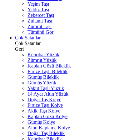
Yeşim Taşı
Yıldız Taşı
Zebercet Taşı
Zultanit Taşı
Zümrüt Taşı
Tümünü Gör
Çok Satanlar
Çok Satanlar
Geri
Kehribar Yüzük
Zümrüt Yüzük
Kaplan Gözü Bileklik
Firuze Taşlı Bileklik
Gümüş Bileklik
Gümüş Yüzük
Yakut Taşlı Yüzük
14 Ayar Altın Yüzük
Doğal Taş Kolye
Firuze Taşı Kolye
Akik Taşı Kolye
Kaplan Gözü Kolye
Gümüş Kolye
Altın Kaplama Kolye
Doğal Taş Bileklik
Kehribar Bileklik