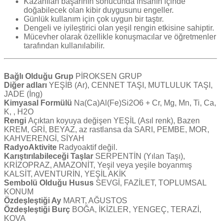
Kazanılan başarının sonucunda insanın içinde
doğabilecek olan kibir duygusunu engeller.
Günlük kullanım için çok uygun bir taştır.
Dengeli ve iyileştirici olan yeşil rengin etkisine sahiptir.
Mücevher olarak özellikle konuşmacılar ve öğretmenler
tarafından kullanılabilir.
Bağlı Olduğu Grup
PİROKSEN GRUP
Diğer adları
YEŞİB (Ar), CENNET TAŞI, MUTLULUK TAŞI,
JADE (İng)
Kimyasal Formülü
Na(Ca)Al(Fe)Si2O6 + Cr, Mg, Mn, Ti, Ca,
K, , H2O
Rengi
Açıktan koyuya değişen YEŞİL (Asıl renk), Bazen
KREM, GRİ, BEYAZ, az rastlansa da SARI, PEMBE, MOR,
KAHVERENGİ, SİYAH
RadyoAktivite
Radyoaktif değil.
Karıştırılabileceği Taşlar
SERPENTİN (Yılan Taşı),
KRİZOPRAZ, AMAZONİT, Yeşil veya yeşile boyanmış
KALSİT, AVENTURİN, YEŞİL AKİK
Sembolü Olduğu Husus
SEVGİ, FAZİLET, TOPLUMSAL
KONUM
Özdeşleştiği Ay
MART, AĞUSTOS
Özdeşleştiği Burç
BOĞA, İKİZLER, YENGEÇ, TERAZİ,
KOVA