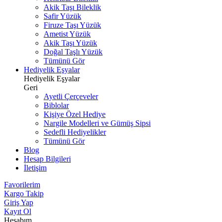
Akik Taşı Bileklik
Safir Yüzük
Firuze Taşı Yüzük
Ametist Yüzük
Akik Taşı Yüzük
Doğal Taşlı Yüzük
Tümünü Gör
Hediyelik Eşyalar
Hediyelik Eşyalar
Geri
Ayetli Çerçeveler
Biblolar
Kişiye Özel Hediye
Nargile Modelleri ve Gümüş Sipsi
Sedefli Hediyelikler
Tümünü Gör
Blog
Hesap Bilgileri
İletişim
Favorilerim
Kargo Takip
Giriş Yap
Kayıt Ol
Hesabım