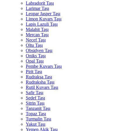
Labradorit Taşı
Larimar Taşı
Leopar Jasper Taşı
Limon Kuvars Taşı
Lapis Lazuli Taşı
Malahit Taşı
Mercan Taşı
Necef Taşı
Oltu Taşı
Obsidyen Taşı
Oniks Taşı
Opal Taşı
Pembe Kuvars Taşı
Pirit Taşı
Rudrakşa Taşı
Rudraksha Taşı
Rutil Kuvars Taşı
Safir Taşı
Sedef Taşı
Sitrin Taşı
Tanzanit Taşı
Topaz Taşı
Turmalin Taşı
Yakut Taşı
Yemen Akik Taşı