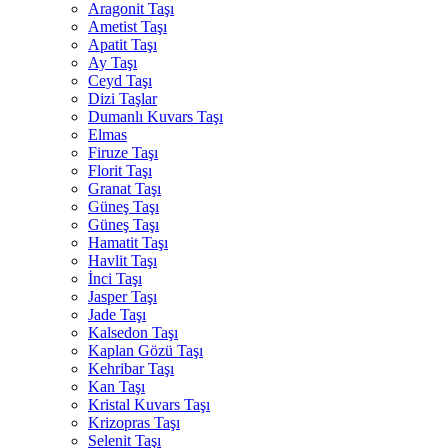
Aragonit Taşı
Ametist Taşı
Apatit Taşı
Ay Taşı
Ceyd Taşı
Dizi Taşlar
Dumanlı Kuvars Taşı
Elmas
Firuze Taşı
Florit Taşı
Granat Taşı
Güneş Taşı
Güneş Taşı
Hamatit Taşı
Havlit Taşı
İnci Taşı
Jasper Taşı
Jade Taşı
Kalsedon Taşı
Kaplan Gözü Taşı
Kehribar Taşı
Kan Taşı
Kristal Kuvars Taşı
Krizopras Taşı
Selenit Taşı