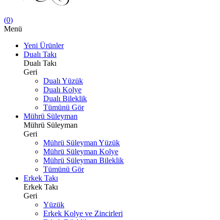
(
0
)
Menü
Yeni Ürünler
Dualı Takı
Dualı Takı
Geri
Dualı Yüzük
Dualı Kolye
Dualı Bileklik
Tümünü Gör
Mührü Süleyman
Mührü Süleyman
Geri
Mührü Süleyman Yüzük
Mührü Süleyman Kolye
Mührü Süleyman Bileklik
Tümünü Gör
Erkek Takı
Erkek Takı
Geri
Yüzük
Erkek Kolye ve Zincirleri