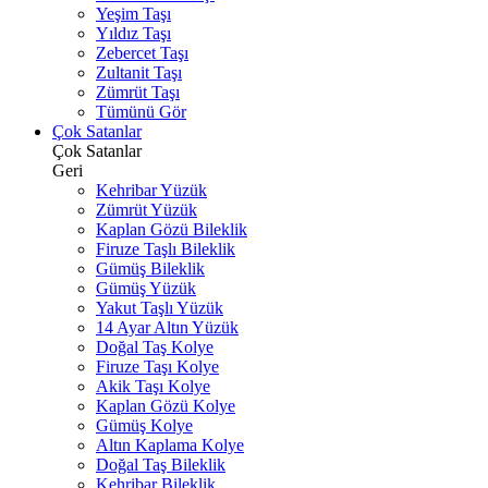
Yeşim Taşı
Yıldız Taşı
Zebercet Taşı
Zultanit Taşı
Zümrüt Taşı
Tümünü Gör
Çok Satanlar
Çok Satanlar
Geri
Kehribar Yüzük
Zümrüt Yüzük
Kaplan Gözü Bileklik
Firuze Taşlı Bileklik
Gümüş Bileklik
Gümüş Yüzük
Yakut Taşlı Yüzük
14 Ayar Altın Yüzük
Doğal Taş Kolye
Firuze Taşı Kolye
Akik Taşı Kolye
Kaplan Gözü Kolye
Gümüş Kolye
Altın Kaplama Kolye
Doğal Taş Bileklik
Kehribar Bileklik