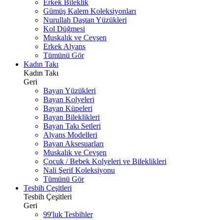
Erkek Bileklik
Gümüş Kalem Koleksiyonları
Nurullah Daştan Yüzükleri
Kol Düğmesi
Muskalık ve Cevşen
Erkek Alyans
Tümünü Gör
Kadın Takı
Kadın Takı
Geri
Bayan Yüzükleri
Bayan Kolyeleri
Bayan Küpeleri
Bayan Bileklikleri
Bayan Takı Setleri
Alyans Modelleri
Bayan Aksesuarları
Muskalık ve Cevşen
Çocuk / Bebek Kolyeleri ve Bileklikleri
Nali Şerif Koleksiyonu
Tümünü Gör
Tesbih Çeşitleri
Tesbih Çeşitleri
Geri
99'luk Tesbihler