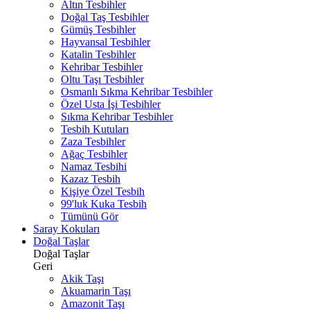
Altın Tesbihler
Doğal Taş Tesbihler
Gümüş Tesbihler
Hayvansal Tesbihler
Katalin Tesbihler
Kehribar Tesbihler
Oltu Taşı Tesbihler
Osmanlı Sıkma Kehribar Tesbihler
Özel Usta İşi Tesbihler
Sıkma Kehribar Tesbihler
Tesbih Kutuları
Zaza Tesbihler
Ağaç Tesbihler
Namaz Tesbihi
Kazaz Tesbih
Kişiye Özel Tesbih
99'luk Kuka Tesbih
Tümünü Gör
Saray Kokuları
Doğal Taşlar
Doğal Taşlar
Geri
Akik Taşı
Akuamarin Taşı
Amazonit Taşı